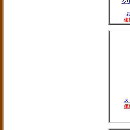
シ
価
ス
価