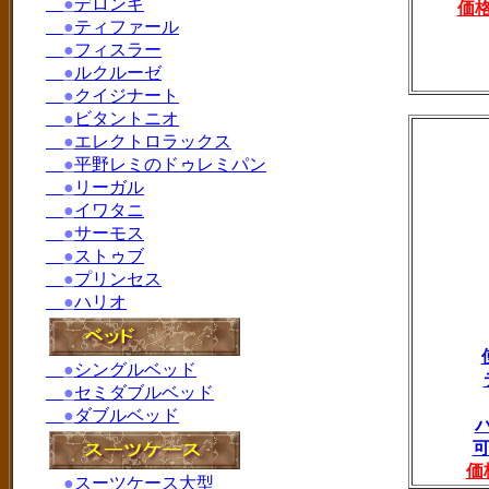
●
デロンギ
価
●
ティファール
●
フィスラー
●
ルクルーゼ
●
クイジナート
●
ビタントニオ
●
エレクトロラックス
●
平野レミのドゥレミパン
●
リーガル
●
イワタニ
●
サーモス
●
ストゥブ
●
プリンセス
●
ハリオ
●
シングルベッド
●
セミダブルベッド
●
ダブルベッド
可
価
●
スーツケース大型