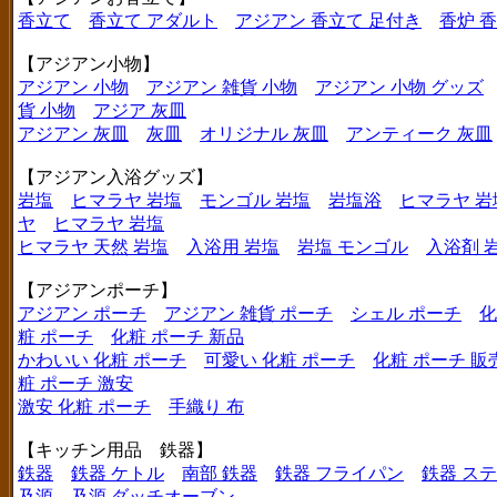
香立て
香立て アダルト
アジアン 香立て 足付き
香炉 
【アジアン小物】
アジアン 小物
アジアン 雑貨 小物
アジアン 小物 グッズ
貨 小物
アジア 灰皿
アジアン 灰皿
灰皿
オリジナル 灰皿
アンティーク 灰皿
【アジアン入浴グッズ】
岩塩
ヒマラヤ 岩塩
モンゴル 岩塩
岩塩浴
ヒマラヤ 岩
ヤ
ヒマラヤ 岩塩
ヒマラヤ 天然 岩塩
入浴用 岩塩
岩塩 モンゴル
入浴剤 
【アジアンポーチ】
アジアン ポーチ
アジアン 雑貨 ポーチ
シェル ポーチ
化
粧 ポーチ
化粧 ポーチ 新品
かわいい 化粧 ポーチ
可愛い 化粧 ポーチ
化粧 ポーチ 販
粧 ポーチ 激安
激安 化粧 ポーチ
手織り 布
【キッチン用品 鉄器】
鉄器
鉄器 ケトル
南部 鉄器
鉄器 フライパン
鉄器 ス
及源
及源 ダッチオーブン