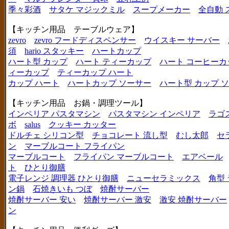
季々彩酒
サタケ マジックミル
スープメーカー
全自動 
【キッチン用品 テーブルウェア】
zevro
zevro フードディスペンサー
ウイスキー サーバー
須
hario スタッキー
ハートカップ
ハート型 カップ
ハート ティーカップ
ハート コーヒーカ
ィーカップ
ティーカップ ハート
カップ ハート
ハートカップ ソーサー
ハート型 カップ 
【キッチン用品 お鍋・調理ツール】
インペリア パスタマシン
パスタマシン インペリア
ラゴ
ボ
salus
クッキー カッター
ドルチェ シリコン型
チョコレート 流し型
むし太郎
セ
ン
マーブルコート フライパン
マーブルコート
フライパン マーブルコート
エアベール
ト
ひとり御膳
電子レンジ 調理器 ひとり御膳
ニューセラミックス
角型
ン鍋
石焼きいも つぼ
焼酎サーバー
焼酎サーバー 安い
焼酎サーバー 激安
激安 焼酎サーバー
ン