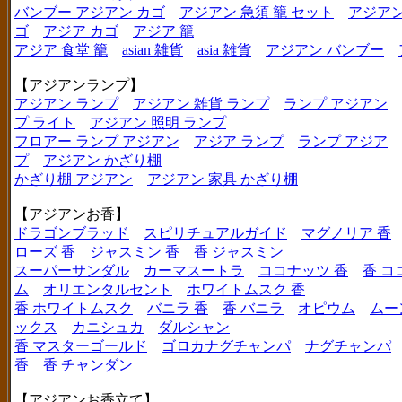
バンブー アジアン カゴ
アジアン 急須 籠 セット
アジアン
ゴ
アジア カゴ
アジア 籠
アジア 食堂 籠
asian 雑貨
asia 雑貨
アジアン バンブー
【アジアンランプ】
アジアン ランプ
アジアン 雑貨 ランプ
ランプ アジアン
プ ライト
アジアン 照明 ランプ
フロアー ランプ アジアン
アジア ランプ
ランプ アジア
プ
アジアン かざり棚
かざり棚 アジアン
アジアン 家具 かざり棚
【アジアンお香】
ドラゴンブラッド
スピリチュアルガイド
マグノリア 香
ローズ 香
ジャスミン 香
香 ジャスミン
スーパーサンダル
カーマスートラ
ココナッツ 香
香 コ
ム
オリエンタルセント
ホワイトムスク 香
香 ホワイトムスク
バニラ 香
香 バニラ
オピウム
ムー
ックス
カニシュカ
ダルシャン
香 マスターゴールド
ゴロカナグチャンパ
ナグチャンパ
香
香 チャンダン
【アジアンお香立て】