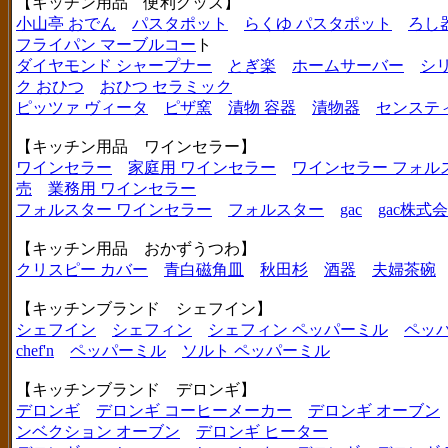
【キッチン用品 便利グッズ】
小山亭 おでん
パスタポット
らくゆ パスタポット
ろし
フライパン マーブルコー
ト
ダイヤモンド シャープナー
とぎ楽
ホームサーバー
シ
ク おひつ
おひつ セラミック
ピッツァ ヴィータ
ピザ窯
漬物 容器
漬物器
センステ
【キッチン用品 ワインセラー】
ワインセラー
家庭用 ワインセラー
ワインセラー フォル
売
業務用 ワインセラー
フォルスター ワインセラー
フォルスター
gac
gac株式
【キッチン用品 おかずうつわ】
クリスピー カバー
青白磁角皿
秋田杉
酒器
夫婦茶碗
【キッチンブランド シェフイン】
シェフイン
シェフィン
シェフィン ペッパーミル
ペッ
chef'n
ペッパーミル
ソルト ペッパーミル
【キッチンブランド デロンギ】
デロンギ
デロンギ コーヒーメーカー
デロンギ オーブン
ンベクション オーブン
デロンギ ヒーター