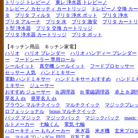
トリッジ トレビーノ
東レ 浄水器 トレビーノ
トレビーノ カセッティ カートリッジ
トレビーノ 交換 カ
タ
ブリタ フィルタ
ブリタ 浄水 ポット
ブリタ 浄水
ブリタ アルーナ
ブリタ 水
ブリタ 激安
ブリタ カートリ
ト型 浄水器
ブリタ 交換 カートリッジ
ブリタ 浄水器 カートリッジ
ブリタ ポット
【キッチン用品 キッチン家電】
ハリオ
ハリオ ブレンダー
ハリオ ハンディー ブレンダー
ー
フードシーラー 専用ロール
シールイット
真空機 シールイット
フードプロセッサー
セッサー 人気
ハンドミキサー
電動 ハンドミキサー
ハンドミキサー おすすめ
ハンドミ
ミキサー
ジューサー
おすすめ ジューサー
ih 調理器
ih 電磁調理器
卓上 ih 
芽名人 dx
発芽名人 dx
ブラウン マルチクイック
マルチクイック
マジックブレ
ロフェッショナル
braun マルチクイック
バッグ マジック
マジックバック
マジックパック
magic 
ルトメーカー
七輪くん
電気 七輪
ハローキティー もちメーカー
米ぎ器
米ぎ機
玄米プロ
ー
マルチブレンダー 貝印
豆乳工房