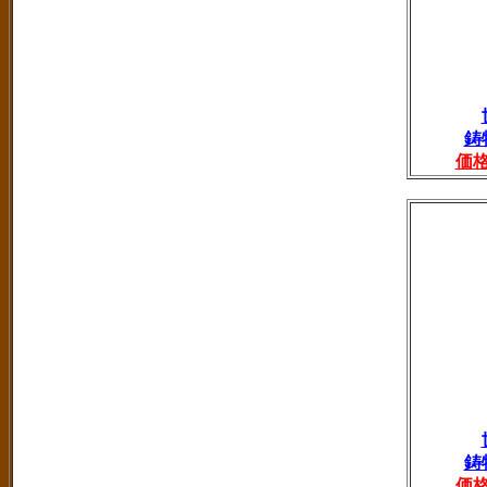
鋳
価
鋳
価