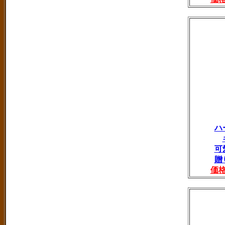
ハ
可
贈
価