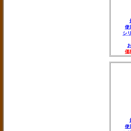
使
シ
価
使