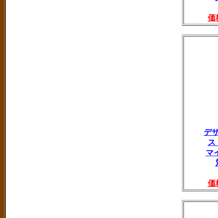
価
デ
ス
マ
価