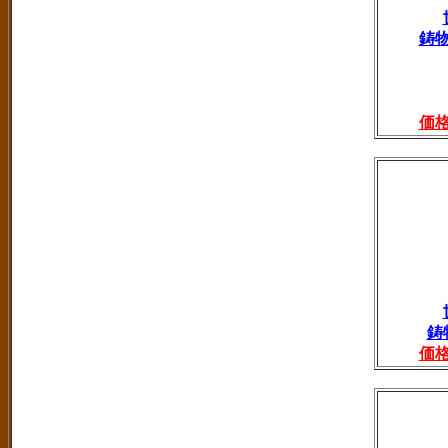
鋳
価
鋳
価