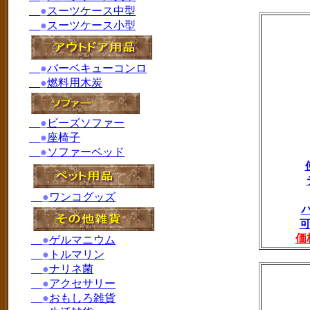
●
スーツケース中型
●
スーツケース小型
●
バーベキューコンロ
●
燃料用木炭
●
ビーズソファー
●
座椅子
●
ソファーベッド
●
ワンコグッズ
可
価
●
ゲルマニウム
●
トルマリン
●
ナリネ菌
●
アクセサリー
●
おもしろ雑貨