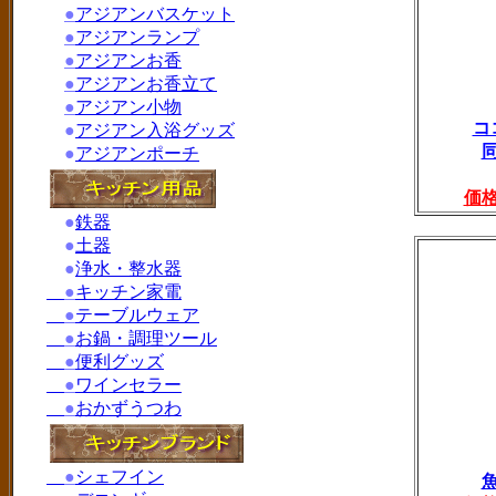
●
アジアンバスケット
●
アジアンランプ
●
アジアンお香
●
アジアンお香立て
●
アジアン小物
コ
●
アジアン入浴グッズ
●
アジアンポーチ
価
●
鉄器
●
土器
●
浄水・整水器
●
キッチン家電
●
テーブルウェア
●
お鍋・調理ツール
●
便利グッズ
●
ワインセラー
●
おかずうつわ
●
シェフイン