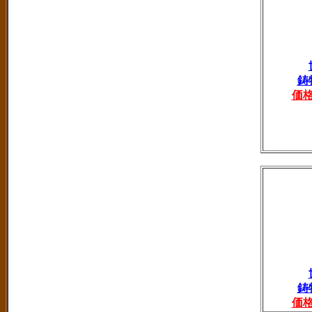
鋳
価
鋳
価