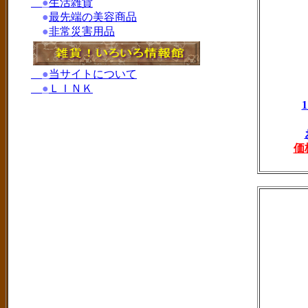
●
生活雑貨
●
最先端の美容商品
●
非常災害用品
●
当サイトについて
●
ＬＩＮＫ
価