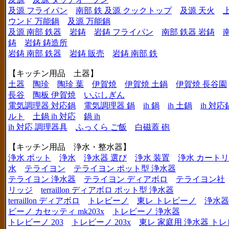
及源 フライパン
南部 鉄 及源 クックトップ
及源 天火
ウンド 万能鍋
及源 万能鍋
及源 南部 鉄器
岩鋳
岩鋳 フライパン
南部 鉄器 岩鋳
鋳
岩鋳 鋳造所
岩鋳 南部 鉄器
岩鋳 販売
岩鋳 南部 鉄
【キッチン用品 土器】
土器
陶珍
陶珍 葉
伊賀焼
伊賀焼 土鍋
伊賀焼 長谷園
長谷
陶板 伊賀焼
いぶしぎん
電気調理器 対応鍋
電気調理器 鍋
ih 鍋
ih 土鍋
ih 対応
ルト
土鍋 ih 対応
鍋 ih
ih 対応 調理器具
ふっくら ご飯
白磁蓋 砲
【キッチン用品 浄水・整水器】
浄水 ポット
浄水
浄水器 選び
浄水 装置
浄水 カート
水
テライヨン
テライヨン ポット型 浄水器
テライヨン 浄水器
テライヨン ディアボロ
テライヨン社
リッジ
terraillon ディアボロ ポット型 浄水器
terraillon ディアボロ
トレビーノ
東レ トレビーノ
浄水器
ビーノ カセッティ mk203x
トレビーノ 浄水器
トレビーノ 203
トレビーノ 203x
東レ 家庭用 浄水器 ト