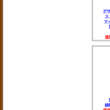
デ
ス
マ
価
鋳