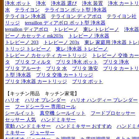
浄水 ポット
浄水
浄水器 選び
浄水 装置
浄水 カート
水
テライヨン
テライヨン ポット型 浄水器
テライヨン 浄水器
テライヨン ディアボロ
テライヨン社
リッジ
terraillon ディアボロ ポット型 浄水器
terraillon ディアボロ
トレビーノ
東レ トレビーノ
浄水器
ビーノ カセッティ mk203x
トレビーノ 浄水器
トレビーノ 203
トレビーノ 203x
東レ 家庭用 浄水器 ト
トリッジ トレビーノ
東レ 浄水器 トレビーノ
トレビーノ カセッティ カートリッジ
トレビーノ 交換 カ
タ
ブリタ フィルタ
ブリタ 浄水 ポット
ブリタ 浄水
ブリタ アルーナ
ブリタ 水
ブリタ 激安
ブリタ カートリ
ト型 浄水器
ブリタ 交換 カートリッジ
ブリタ 浄水器 カートリッジ
ブリタ ポット
【キッチン用品 キッチン家電】
ハリオ
ハリオ ブレンダー
ハリオ ハンディー ブレンダー
ー
フードシーラー 専用ロール
シールイット
真空機 シールイット
フードプロセッサー
セッサー 人気
ハンドミキサー
電動 ハンドミキサー
ハンドミキサー おすすめ
ハンドミ
ミキサー
ジューサー