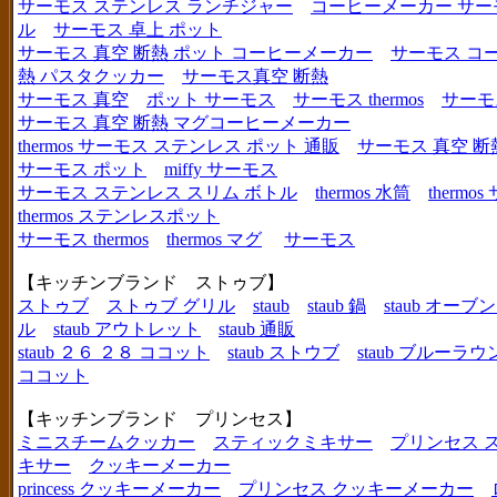
サーモス ステンレス ランチジャー
コーヒーメーカー サー
ル
サーモス 卓上 ポット
サーモス 真空 断熱 ポット コーヒーメーカー
サーモス コ
熱 パスタクッカー
サーモス真空 断熱
サーモス 真空
ポット サーモス
サーモス thermos
サーモ
サーモス 真空 断熱 マグコーヒーメーカー
thermos サーモス ステンレス ポット 通販
サーモス 真空 断
サーモス ポット
miffy サーモス
サーモス ステンレス スリム ボトル
thermos 水筒
thermo
thermos ステンレスポット
サーモス thermos
thermos マグ
サーモス
【キッチンブランド ストゥブ】
ストゥブ
ストゥブ グリル
staub
staub 鍋
staub オー
ル
staub アウトレット
staub 通販
staub ２６ ２８ ココット
staub ストウブ
staub ブルーラ
ココット
【キッチンブランド プリンセス】
ミニスチームクッカー
スティックミキサー
プリンセス 
キサー
クッキーメーカー
princess クッキーメーカー
プリンセス クッキーメーカー