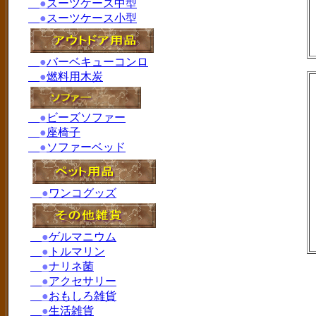
●
スーツケース中型
●
スーツケース小型
●
バーベキューコンロ
●
燃料用木炭
●
ビーズソファー
●
座椅子
●
ソファーベッド
●
ワンコグッズ
●
ゲルマニウム
●
トルマリン
●
ナリネ菌
●
アクセサリー
●
おもしろ雑貨
●
生活雑貨