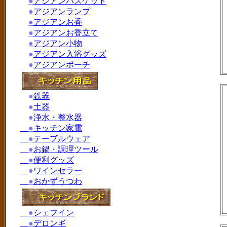
●
アジアンバスケット
●
アジアンランプ
●
アジアンお香
●
アジアンお香立て
●
アジアン小物
●
アジアン入浴グッズ
●
アジアンポーチ
●
鉄器
●
土器
●
浄水・整水器
●
キッチン家電
●
テーブルウェア
●
お鍋・調理ツール
●
便利グッズ
●
ワインセラー
●
おかずうつわ
●
シェフイン
●
デロンギ