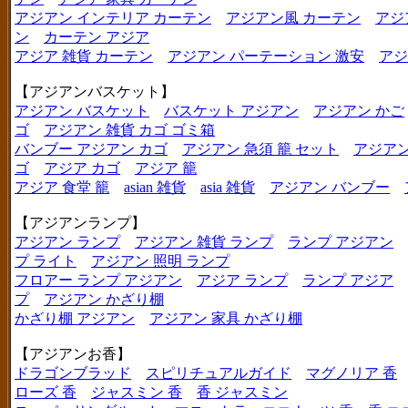
アジアン インテリア カーテン
アジアン風 カーテン
アジ
ン
カーテン アジア
アジア 雑貨 カーテン
アジアン パーテーション 激安
アジ
【アジアンバスケット】
アジアン バスケット
バスケット アジアン
アジアン かご
ゴ
アジアン 雑貨 カゴ ゴミ箱
バンブー アジアン カゴ
アジアン 急須 籠 セット
アジアン
ゴ
アジア カゴ
アジア 籠
アジア 食堂 籠
asian 雑貨
asia 雑貨
アジアン バンブー
【アジアンランプ】
アジアン ランプ
アジアン 雑貨 ランプ
ランプ アジアン
プ ライト
アジアン 照明 ランプ
フロアー ランプ アジアン
アジア ランプ
ランプ アジア
プ
アジアン かざり棚
かざり棚 アジアン
アジアン 家具 かざり棚
【アジアンお香】
ドラゴンブラッド
スピリチュアルガイド
マグノリア 香
ローズ 香
ジャスミン 香
香 ジャスミン