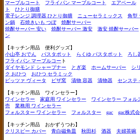
マーブルコート
フライパン マーブルコート
エアベール
ト
ひとり御膳
電子レンジ 調理器 ひとり御膳
ニューセラミックス
角型
ン鍋
石焼きいも つぼ
焼酎サーバー
焼酎サーバー 安い
焼酎サーバー 激安
激安 焼酎サーバー
ン
【キッチン用品 便利グッズ】
小山亭 おでん
パスタポット
らくゆ パスタポット
ろし
フライパン マーブルコー
ト
ダイヤモンド シャープナー
とぎ楽
ホームサーバー
シ
ク おひつ
おひつ セラミック
ピッツァ ヴィータ
ピザ窯
漬物 容器
漬物器
センステ
【キッチン用品 ワインセラー】
ワインセラー
家庭用 ワインセラー
ワインセラー フォル
売
業務用 ワインセラー
フォルスター ワインセラー
フォルスター
gac
gac株式
【キッチン用品 おかずうつわ】
クリスピー カバー
青白磁角皿
秋田杉
酒器
夫婦茶碗