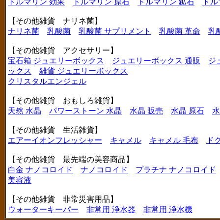
トルマリン 効果
トルマリン 原石
トルマリン 鉱石
トル
【その他雑貨 ナリネ菌】
ナリネ菌
乳酸菌
乳酸菌 サプリメント
乳酸菌 革命
乳
【その他雑貨 アクセサリー】
宝石箱 ジュエリーボックス
ジュエリーボックス 通販
ジ
ックス
雑貨 ジュエリーボックス
クリスタルエンジェル
【その他雑貨 おもしろ雑貨】
天然 水晶
パワーストーン 水晶
水晶 販売
水晶 原石
水
【その他雑貨 生活雑貨】
エアーイオンフレッシャー
キャメル
キャメル 毛布
ド
【その他雑貨 最先端の美容商品】
白金 ナノコロイド
ナノコロイド
プラチナ ナノコロイド
美容液
【その他雑貨 非常災害用品】
ウォーターキーパー
非常用 浄水器
非常用 浄水機