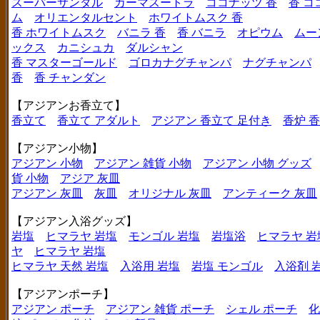
スーパーサンダル
カーマスートラ
ココナッツ 香
香 コ
ム
オリエンタルセント
ホワイトムスク 香
香 ホワイトムスク
バニラ 香
香 バニラ
オピウム
ムー
ックス
カニシュカ
ダルシャン
香 マスターゴールド
ゴロカナグチャンパ
ナグチャンパ
香
香 チャンダン
【アジアンお香立て】
香立て
香立て アダルト
アジアン 香立て 足付き
香炉 
【アジアン小物】
アジアン 小物
アジアン 雑貨 小物
アジアン 小物 グッズ
貨 小物
アジア 灰皿
アジアン 灰皿
灰皿
オリジナル 灰皿
アンティーク 灰皿
【アジアン入浴グッズ】
岩塩
ヒマラヤ 岩塩
モンゴル 岩塩
岩塩浴
ヒマラヤ 岩
ヤ
ヒマラヤ 岩塩
ヒマラヤ 天然 岩塩
入浴用 岩塩
岩塩 モンゴル
入浴剤 
【アジアンポーチ】
アジアン ポーチ
アジアン 雑貨 ポーチ
シェル ポーチ
化