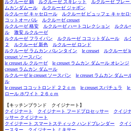
ルクルーゼ 鍋
ルクルーゼ スキレット
ルクルーゼ プレー
ムカンダムール
ルクルーゼ ジャポン
ルクルーゼ キャセロール
ルクルーゼ ビュッフェ キャセロ
コットオーバル
ルクルーゼ creuset
ルクルーゼ 格安
ルクルーゼ ハートコレクション
ルクル
ル
激安 ルクルーゼ
ルクルーゼ フライパン
ルクルーゼ ココットダムール
ル
２
ルクルーゼ 新色
ルクルーゼ ロンド
ルクルーゼ ラムカン バレンタイン
le creuset
ルクルーゼ le c
creuset ソースパン
le creuset ル クルーゼ
le creuset ラムカン ダムール オレンジ
creuset ラムカン ダムール
ルクルーゼ le creuset ソースパン
le creuset ラムカン 
ル
le creuset ココットロンド ２２ｃｍ
le creuset スパチュラ
l
ロール ホワイト ２６ｃｍ
【キッチンブランド クイジナート】
クイジナート
クイジナート フードプロセッサー
クイジ
ッサー クイジナート
クイジナート スマートスティック ハンドブレンダー
クイ
ースター
クイジナート ミキサー