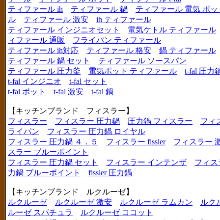
ティファール ih
ティファール 鍋
ティファール 電気 ポッ
ル
ティファール 激安
ih ティファール
ティファール インジニオセット
電気ケトル ティファール
ィファール 通販
フライパン ティファール
ティファール ih対応
ティファール 格安
鍋 ティファール
ティファール 鍋 セット
ティファール ソースパン
ティファール 圧力釜
電気ポット ティファール
t-fal 圧力
t-fal インジニオ
t-fal セット
t-fal ポット
t-fal 激安
t-fal 鍋
【キッチンブランド フィスラー】
フィスラー
フィスラー 圧力鍋
圧力鍋 フィスラー
フィ
ライパン
フィスラー 圧力鍋 ロイヤル
フィスラー 圧力鍋 ４．５
フィスラー fissler
フィスラー 
スラー ブルーポイント
フィスラー 圧力鍋 セット
フィスラー インテンザ
フィス
力鍋 ブルーポイント
fissler 圧力鍋
【キッチンブランド ルクルーゼ】
ルクルーゼ
ルクルーゼ 激安
ルクルーゼ ラムカン
ルク
ルーゼ スパチュラ
ルクルーゼ ココット