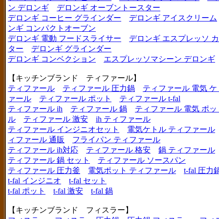
ン デロンギ
デロンギ オーブントースター
デロンギ コーヒー グラインダー
デロンギ アイスクリーム
ンギ コンパクトオーブン
デロンギ 電動 フードスライサー
デロンギ エスプレッソ 
ター
デロンギ グラインダー
デロンギ コンベクション
エスプレッソマシーン デロンギ
【キッチンブランド ティファール】
ティファール
ティファール 圧力鍋
ティファール 電気 ケ
ァール
ティファール ポット
ティファール t-fal
ティファール ih
ティファール 鍋
ティファール 電気 ポッ
ル
ティファール 激安
ih ティファール
ティファール インジニオセット
電気ケトル ティファール
ィファール 通販
フライパン ティファール
ティファール ih対応
ティファール 格安
鍋 ティファール
ティファール 鍋 セット
ティファール ソースパン
ティファール 圧力釜
電気ポット ティファール
t-fal 圧力
t-fal インジニオ
t-fal セット
t-fal ポット
t-fal 激安
t-fal 鍋
【キッチンブランド フィスラー】