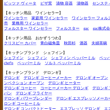
ピッツァ ヴィータ
ピザ窯
漬物 容器
漬物器
センステ
【キッチン用品 ワインセラー】
ワインセラー
家庭用 ワインセラー
ワインセラー フォル
売
業務用 ワインセラー
フォルスター ワインセラー
フォルスター
gac
gac株式
【キッチン用品 おかずうつわ】
クリスピー カバー
青白磁角皿
秋田杉
酒器
夫婦茶碗
【キッチンブランド シェフイン】
シェフイン
シェフィン
シェフィン ペッパーミル
ペッ
chef'n
ペッパーミル
ソルト ペッパーミル
【キッチンブランド デロンギ】
デロンギ
デロンギ コーヒーメーカー
デロンギ オーブン
ンベクション オーブン
デロンギ ヒーター
デロンギ コーヒー
コーヒーメーカー デロンギ
デロンギ
パン
デロンギ フライヤー
デロンギ パワーブレンダー
デロンギ エスプレッソメーカ
ロンギ コーヒーミル
デロンギ コンパクトヒーター
エスプレッソ デロンギ
エ