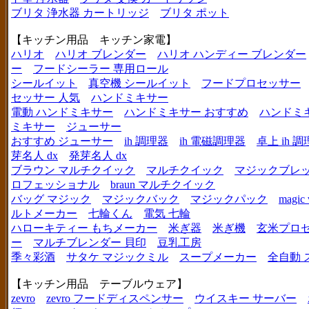
ブリタ 浄水器 カートリッジ
ブリタ ポット
【キッチン用品 キッチン家電】
ハリオ
ハリオ ブレンダー
ハリオ ハンディー ブレンダー
ー
フードシーラー 専用ロール
シールイット
真空機 シールイット
フードプロセッサー
セッサー 人気
ハンドミキサー
電動 ハンドミキサー
ハンドミキサー おすすめ
ハンドミ
ミキサー
ジューサー
おすすめ ジューサー
ih 調理器
ih 電磁調理器
卓上 ih 
芽名人 dx
発芽名人 dx
ブラウン マルチクイック
マルチクイック
マジックブレ
ロフェッショナル
braun マルチクイック
バッグ マジック
マジックバック
マジックパック
magic 
ルトメーカー
七輪くん
電気 七輪
ハローキティー もちメーカー
米ぎ器
米ぎ機
玄米プロ
ー
マルチブレンダー 貝印
豆乳工房
季々彩酒
サタケ マジックミル
スープメーカー
全自動 
【キッチン用品 テーブルウェア】
zevro
zevro フードディスペンサー
ウイスキー サーバー