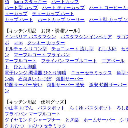
須
hario スタッキー
ハートカップ
ハート型 カップ
ハート ティーカップ
ハート コーヒーカ
ィーカップ
ティーカップ ハート
カップ ハート
ハートカップ ソーサー
ハート型 カップ 
【キッチン用品 お鍋・調理ツール】
インペリア パスタマシン
パスタマシン インペリア
ラゴ
ボ
salus
クッキー カッター
ドルチェ シリコン型
チョコレート 流し型
むし太郎
セ
ン
マーブルコート フライパン
マーブルコート
フライパン マーブルコート
エアベール
ト
ひとり御膳
電子レンジ 調理器 ひとり御膳
ニューセラミックス
角型
ン鍋
石焼きいも つぼ
焼酎サーバー
焼酎サーバー 安い
焼酎サーバー 激安
激安 焼酎サーバー
ン
【キッチン用品 便利グッズ】
小山亭 おでん
パスタポット
らくゆ パスタポット
ろし
フライパン マーブルコー
ト
ダイヤモンド シャープナー
とぎ楽
ホームサーバー
シ
ク おひつ
おひつ セラミック