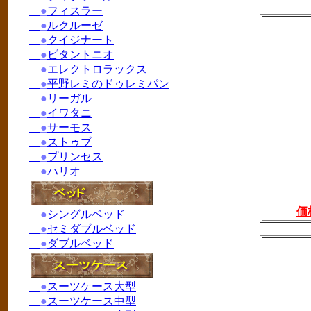
●
フィスラー
●
ルクルーゼ
●
クイジナート
●
ビタントニオ
●
エレクトロラックス
●
平野レミのドゥレミパン
●
リーガル
●
イワタニ
●
サーモス
●
ストゥブ
●
プリンセス
●
ハリオ
価
●
シングルベッド
●
セミダブルベッド
●
ダブルベッド
●
スーツケース大型
●
スーツケース中型