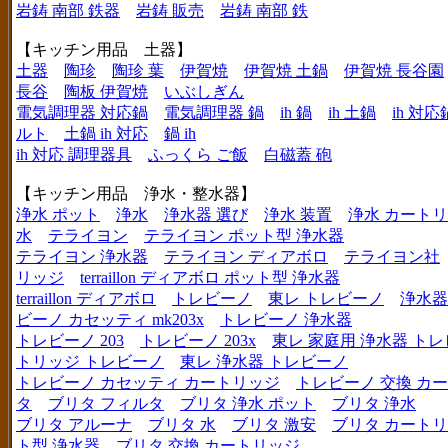
岩鋳 南部 鉄器
岩鋳 販売
岩鋳 南部 鉄
【キッチン用品 土器】
土器
陶珍
陶珍 葉
伊賀焼
伊賀焼 土鍋
伊賀焼 長谷園
長谷
陶板 伊賀焼
いぶしぎん
電気調理器 対応鍋
電気調理器 鍋
ih 鍋
ih 土鍋
ih 対応
ルト
土鍋 ih 対応
鍋 ih
ih 対応 調理器具
ふっくら ご飯
白磁蓋 砲
【キッチン用品 浄水・整水器】
浄水 ポット
浄水
浄水器 選び
浄水 装置
浄水 カート
水
テライヨン
テライヨン ポット型 浄水器
テライヨン 浄水器
テライヨン ディアボロ
テライヨン社
リッジ
terraillon ディアボロ ポット型 浄水器
terraillon ディアボロ
トレビーノ
東レ トレビーノ
浄水器
ビーノ カセッティ mk203x
トレビーノ 浄水器
トレビーノ 203
トレビーノ 203x
東レ 家庭用 浄水器 ト
トリッジ トレビーノ
東レ 浄水器 トレビーノ
トレビーノ カセッティ カートリッジ
トレビーノ 交換 カ
タ
ブリタ フィルタ
ブリタ 浄水 ポット
ブリタ 浄水
ブリタ アルーナ
ブリタ 水
ブリタ 激安
ブリタ カートリ
ト型 浄水器
ブリタ 交換 カートリッジ