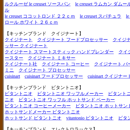
ルクルーゼ le creuset ソースパン
le creuset ラムカン 
ル
le creuset ココットロンド ２２ｃｍ
le creuset スパチュラ
l
ロール ホワイト ２６ｃｍ
【キッチンブランド クイジナート】
クイジナート
クイジナート フードプロセッサー
クイジ
ッサー クイジナート
クイジナート スマートスティック ハンドブレンダー
クイ
ースター
クイジナート ミキサー
クイジナート社
クイジナート コーヒー
クイジナート バ
ミニ
クイジナート プロセッサー
cuisinart
cuisinart フードプロセッサー
cuisinart クイジナー
【キッチンブランド ビタントニオ】
ビタントニオ
ビタントニオ ワッフルメーカー
ビタントニ
ニオ
ビタントニオ ワッフル ホットサンド ベーカー
ビタントニオ コーヒーメーカー
ビタントニオ ホットサン
ホットサンドメーカー ビタントニオ
ホットサンド ビタントニオ
vitantonio ビタントニオ
ビタ
【キッチンブランド エレクトロラックス】