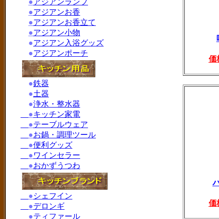
●
アジアンランプ
●
アジアンお香
●
アジアンお香立て
●
アジアン小物
●
アジアン入浴グッズ
●
アジアンポーチ
価
●
鉄器
●
土器
●
浄水・整水器
●
キッチン家電
●
テーブルウェア
●
お鍋・調理ツール
●
便利グッズ
●
ワインセラー
●
おかずうつわ
●
シェフイン
価
●
デロンギ
●
ティファール