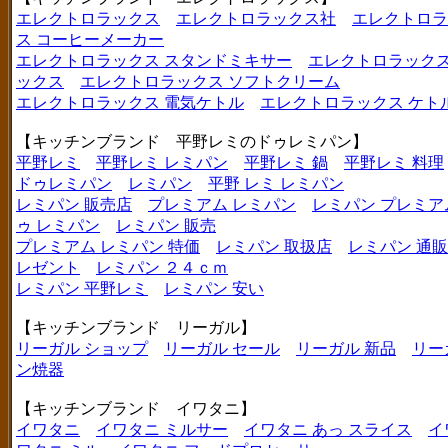
エレクトロラックス
エレクトロラックス社
エレクトロラ
ス コーヒーメーカー
エレクトロラックス スタンドミキサー
エレクトロラックス
ックス
エレクトロラックス ソフトクリーム
エレクトロラックス 電気ケトル
エレクトロラックス ケト
【キッチンブランド 平野レミのドゥレミパン】
平野レミ
平野レミ レミパン
平野レミ 鍋
平野レミ 料理
ドゥレミパン
レミパン
平野 レミ レミパン
レミパン 販売店
プレミアム レミパン
レミパン プレミア
ゥ レミパン
レミパン 販売
プレミアム レミパン 特価
レミパン 取扱店
レミパン 通販
レゼント
レミパン ２４ｃｍ
レミパン 平野レミ
レミパン 安い
【キッチンブランド リーガル】
リーガル ショップ
リーガル セール
リーガル 新品
リー
ン焼器
【キッチンブランド イワタニ】
イワタニ
イワタニ ミルサー
イワタニ あっ スライス
イ