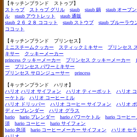
【キッチンブランド ストゥブ】
ストゥブ
ストゥブ グリル
staub
staub 鍋
staub オー
ル
staub アウトレット
staub 通販
staub ２６ ２８ ココット
staub ストウブ
staub ブルーラ
ココット
【キッチンブランド プリンセス】
ミニスチームクッカー
スティックミキサー
プリンセス 
キサー
クッキーメーカー
princess クッキーメーカー
プリンセス クッキーメーカー
ー
プリンセス パワーミキサー
プリンセス サロンジューサー
princess
【キッチンブランド ハリオ】
ハリオ
ハリオ サイフォン
ハリオ ティーポット
ハリオ 
ーケトル
ハリオ コーヒーミル
ハリオ ドリッパー
ハリオ コーヒー サイフォン
ハリオ 
ディーブレンダー
ハリオ グラス
hario
hario ブレンダー
hario パワーケトル
hario コー
須
hario コーヒー
hario サイフォン
hario 急須
hario コーヒーメーカー サイフォン
ハリオ セ
ハリオ