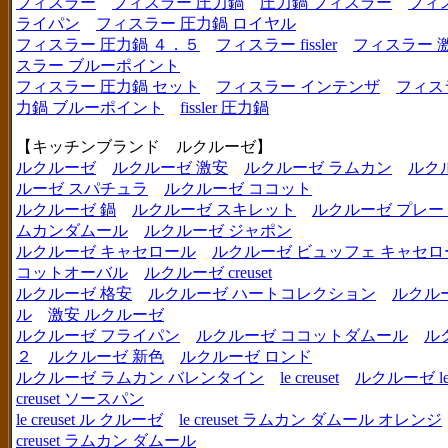
フィスラー
フィスラー 圧力鍋
圧力鍋 フィスラー
フィ
ライパン
フィスラー 圧力鍋 ロイヤル
フィスラー 圧力鍋 ４．５
フィスラー fissler
フィスラー 
スラー ブルーポイント
フィスラー 圧力鍋 セット
フィスラー インテンザ
フィス
力鍋 ブルーポイント
fissler 圧力鍋
【キッチンブランド ルクルーゼ】
ルクルーゼ
ルクルーゼ 激安
ルクルーゼ ラムカン
ルク
ルーゼ スパチュラ
ルクルーゼ ココット
ルクルーゼ 鍋
ルクルーゼ スキレット
ルクルーゼ プレー
ムカンダムール
ルクルーゼ ジャポン
ルクルーゼ キャセロール
ルクルーゼ ビュッフェ キャセロ
コットオーバル
ルクルーゼ creuset
ルクルーゼ 格安
ルクルーゼ ハートコレクション
ルクル
ル
激安 ルクルーゼ
ルクルーゼ フライパン
ルクルーゼ ココットダムール
ル
２
ルクルーゼ 新色
ルクルーゼ ロンド
ルクルーゼ ラムカン バレンタイン
le creuset
ルクルーゼ le c
creuset ソースパン
le creuset ル クルーゼ
le creuset ラムカン ダムール オレンジ
creuset ラムカン ダムール