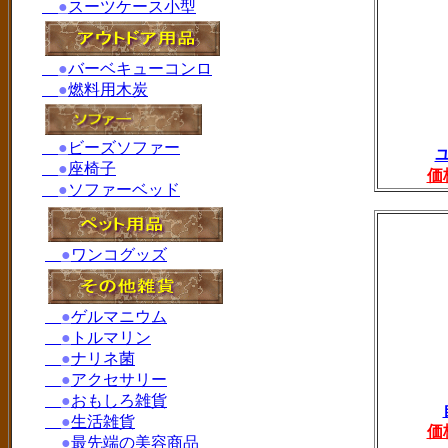
●
スーツケース小型
●
バーベキューコンロ
●
燃料用木炭
●
ビーズソファー
●
座椅子
価
●
ソファーベッド
●
ワンコグッズ
●
ゲルマニウム
●
トルマリン
●
ナリネ菌
●
アクセサリー
●
おもしろ雑貨
●
生活雑貨
価
●
最先端の美容商品