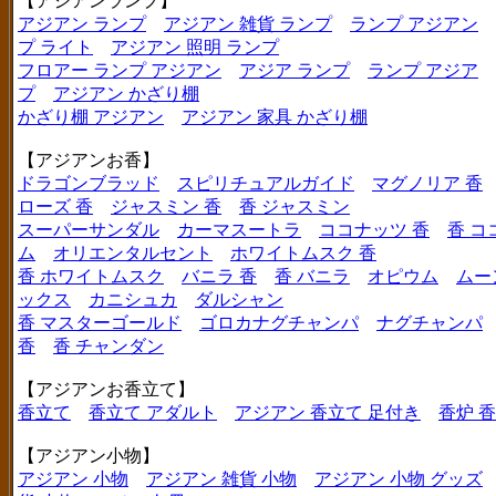
【アジアンランプ】
アジアン ランプ
アジアン 雑貨 ランプ
ランプ アジアン
プ ライト
アジアン 照明 ランプ
フロアー ランプ アジアン
アジア ランプ
ランプ アジア
プ
アジアン かざり棚
かざり棚 アジアン
アジアン 家具 かざり棚
【アジアンお香】
ドラゴンブラッド
スピリチュアルガイド
マグノリア 香
ローズ 香
ジャスミン 香
香 ジャスミン
スーパーサンダル
カーマスートラ
ココナッツ 香
香 コ
ム
オリエンタルセント
ホワイトムスク 香
香 ホワイトムスク
バニラ 香
香 バニラ
オピウム
ムー
ックス
カニシュカ
ダルシャン
香 マスターゴールド
ゴロカナグチャンパ
ナグチャンパ
香
香 チャンダン
【アジアンお香立て】
香立て
香立て アダルト
アジアン 香立て 足付き
香炉 
【アジアン小物】
アジアン 小物
アジアン 雑貨 小物
アジアン 小物 グッズ