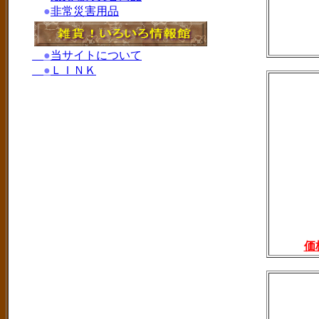
●
非常災害用品
●
当サイトについて
●
ＬＩＮＫ
価