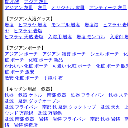
貨 小物
アジア 灰皿
アジアン 灰皿
灰皿
オリジナル 灰皿
アンティーク 灰皿
【アジアン入浴グッズ】
岩塩
ヒマラヤ 岩塩
モンゴル 岩塩
岩塩浴
ヒマラヤ 岩
ヤ
ヒマラヤ 岩塩
ヒマラヤ 天然 岩塩
入浴用 岩塩
岩塩 モンゴル
入浴剤 
【アジアンポーチ】
アジアン ポーチ
アジアン 雑貨 ポーチ
シェル ポーチ
化
粧 ポーチ
化粧 ポーチ 新品
かわいい 化粧 ポーチ
可愛い 化粧 ポーチ
化粧 ポーチ 販
粧 ポーチ 激安
激安 化粧 ポーチ
手織り 布
【キッチン用品 鉄器】
鉄器
鉄器 ケトル
南部 鉄器
鉄器 フライパン
鉄器 ス
及源
及源 ダッチオーブン
及源 フライパン
南部 鉄 及源 クックトップ
及源 天火
ウンド 万能鍋
及源 万能鍋
及源 南部 鉄器
岩鋳
岩鋳 フライパン
南部 鉄器 岩鋳
鋳
岩鋳 鋳造所