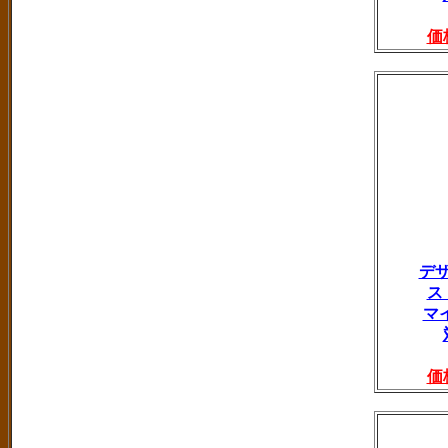
価
デ
ス
マ
価