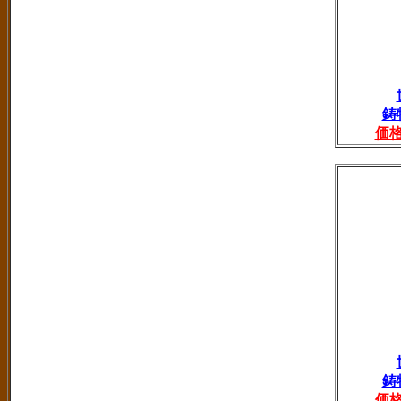
鋳
価
鋳
価