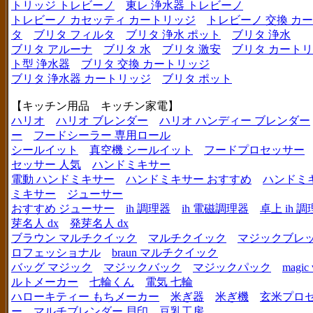
トリッジ トレビーノ
東レ 浄水器 トレビーノ
トレビーノ カセッティ カートリッジ
トレビーノ 交換 カ
タ
ブリタ フィルタ
ブリタ 浄水 ポット
ブリタ 浄水
ブリタ アルーナ
ブリタ 水
ブリタ 激安
ブリタ カートリ
ト型 浄水器
ブリタ 交換 カートリッジ
ブリタ 浄水器 カートリッジ
ブリタ ポット
【キッチン用品 キッチン家電】
ハリオ
ハリオ ブレンダー
ハリオ ハンディー ブレンダー
ー
フードシーラー 専用ロール
シールイット
真空機 シールイット
フードプロセッサー
セッサー 人気
ハンドミキサー
電動 ハンドミキサー
ハンドミキサー おすすめ
ハンドミ
ミキサー
ジューサー
おすすめ ジューサー
ih 調理器
ih 電磁調理器
卓上 ih 
芽名人 dx
発芽名人 dx
ブラウン マルチクイック
マルチクイック
マジックブレ
ロフェッショナル
braun マルチクイック
バッグ マジック
マジックバック
マジックパック
magic 
ルトメーカー
七輪くん
電気 七輪
ハローキティー もちメーカー
米ぎ器
米ぎ機
玄米プロ
ー
マルチブレンダー 貝印
豆乳工房