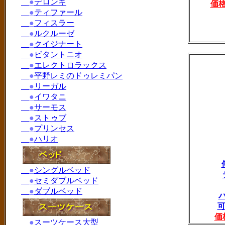
●
デロンギ
価
●
ティファール
●
フィスラー
●
ルクルーゼ
●
クイジナート
●
ビタントニオ
●
エレクトロラックス
●
平野レミのドゥレミパン
●
リーガル
●
イワタニ
●
サーモス
●
ストゥブ
●
プリンセス
●
ハリオ
●
シングルベッド
●
セミダブルベッド
●
ダブルベッド
可
価
●
スーツケース大型