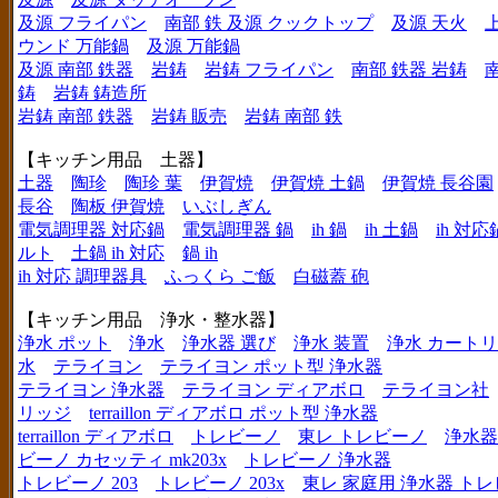
及源 フライパン
南部 鉄 及源 クックトップ
及源 天火
ウンド 万能鍋
及源 万能鍋
及源 南部 鉄器
岩鋳
岩鋳 フライパン
南部 鉄器 岩鋳
鋳
岩鋳 鋳造所
岩鋳 南部 鉄器
岩鋳 販売
岩鋳 南部 鉄
【キッチン用品 土器】
土器
陶珍
陶珍 葉
伊賀焼
伊賀焼 土鍋
伊賀焼 長谷園
長谷
陶板 伊賀焼
いぶしぎん
電気調理器 対応鍋
電気調理器 鍋
ih 鍋
ih 土鍋
ih 対応
ルト
土鍋 ih 対応
鍋 ih
ih 対応 調理器具
ふっくら ご飯
白磁蓋 砲
【キッチン用品 浄水・整水器】
浄水 ポット
浄水
浄水器 選び
浄水 装置
浄水 カート
水
テライヨン
テライヨン ポット型 浄水器
テライヨン 浄水器
テライヨン ディアボロ
テライヨン社
リッジ
terraillon ディアボロ ポット型 浄水器
terraillon ディアボロ
トレビーノ
東レ トレビーノ
浄水器
ビーノ カセッティ mk203x
トレビーノ 浄水器
トレビーノ 203
トレビーノ 203x
東レ 家庭用 浄水器 ト