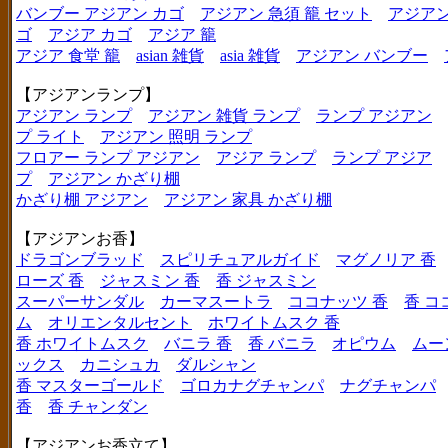
バンブー アジアン カゴ
アジアン 急須 籠 セット
アジアン
ゴ
アジア カゴ
アジア 籠
アジア 食堂 籠
asian 雑貨
asia 雑貨
アジアン バンブー
【アジアンランプ】
アジアン ランプ
アジアン 雑貨 ランプ
ランプ アジアン
プ ライト
アジアン 照明 ランプ
フロアー ランプ アジアン
アジア ランプ
ランプ アジア
プ
アジアン かざり棚
かざり棚 アジアン
アジアン 家具 かざり棚
【アジアンお香】
ドラゴンブラッド
スピリチュアルガイド
マグノリア 香
ローズ 香
ジャスミン 香
香 ジャスミン
スーパーサンダル
カーマスートラ
ココナッツ 香
香 コ
ム
オリエンタルセント
ホワイトムスク 香
香 ホワイトムスク
バニラ 香
香 バニラ
オピウム
ムー
ックス
カニシュカ
ダルシャン
香 マスターゴールド
ゴロカナグチャンパ
ナグチャンパ
香
香 チャンダン
【アジアンお香立て】