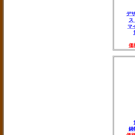
デ
ス
マ
価
鋳