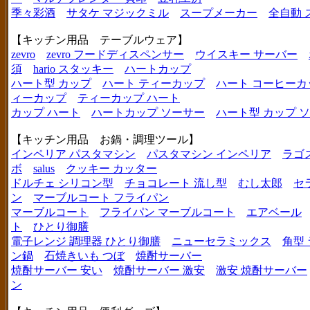
季々彩酒
サタケ マジックミル
スープメーカー
全自動 
【キッチン用品 テーブルウェア】
zevro
zevro フードディスペンサー
ウイスキー サーバー
須
hario スタッキー
ハートカップ
ハート型 カップ
ハート ティーカップ
ハート コーヒーカ
ィーカップ
ティーカップ ハート
カップ ハート
ハートカップ ソーサー
ハート型 カップ 
【キッチン用品 お鍋・調理ツール】
インペリア パスタマシン
パスタマシン インペリア
ラゴ
ボ
salus
クッキー カッター
ドルチェ シリコン型
チョコレート 流し型
むし太郎
セ
ン
マーブルコート フライパン
マーブルコート
フライパン マーブルコート
エアベール
ト
ひとり御膳
電子レンジ 調理器 ひとり御膳
ニューセラミックス
角型
ン鍋
石焼きいも つぼ
焼酎サーバー
焼酎サーバー 安い
焼酎サーバー 激安
激安 焼酎サーバー
ン