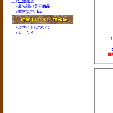
●
生活雑貨
●
最先端の美容商品
●
非常災害用品
●
当サイトについて
●
ＬＩＮＫ
価