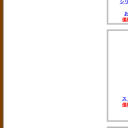
シ
価
ス
価