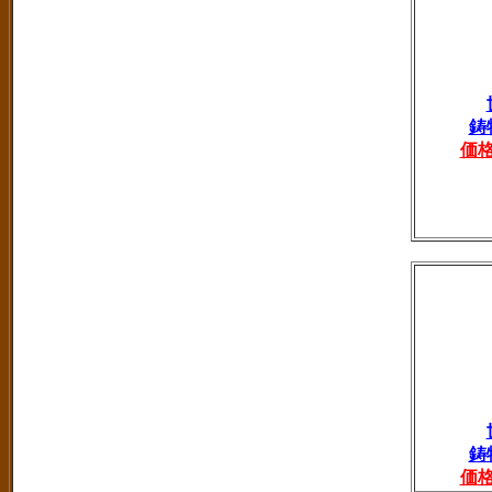
鋳
価
鋳
価