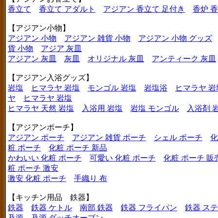
香立て
香立て アダルト
アジアン 香立て 足付き
香炉 
【アジアン小物】
アジアン 小物
アジアン 雑貨 小物
アジアン 小物 グッズ
貨 小物
アジア 灰皿
アジアン 灰皿
灰皿
オリジナル 灰皿
アンティーク 灰皿
【アジアン入浴グッズ】
岩塩
ヒマラヤ 岩塩
モンゴル 岩塩
岩塩浴
ヒマラヤ 岩
ヤ
ヒマラヤ 岩塩
ヒマラヤ 天然 岩塩
入浴用 岩塩
岩塩 モンゴル
入浴剤 
【アジアンポーチ】
アジアン ポーチ
アジアン 雑貨 ポーチ
シェル ポーチ
化
粧 ポーチ
化粧 ポーチ 新品
かわいい 化粧 ポーチ
可愛い 化粧 ポーチ
化粧 ポーチ 販
粧 ポーチ 激安
激安 化粧 ポーチ
手織り 布
【キッチン用品 鉄器】
鉄器
鉄器 ケトル
南部 鉄器
鉄器 フライパン
鉄器 ス
及源
及源 ダッチオーブン