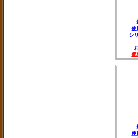
使
シ
価
使