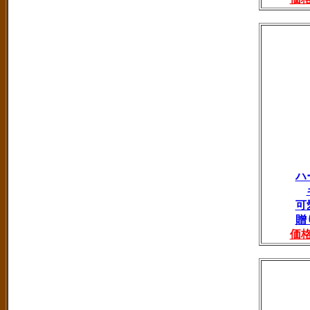
ハ
可
贈
価