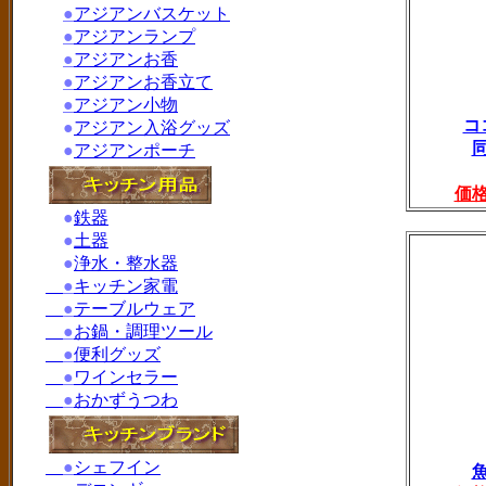
●
アジアンバスケット
●
アジアンランプ
●
アジアンお香
●
アジアンお香立て
●
アジアン小物
コ
●
アジアン入浴グッズ
●
アジアンポーチ
価
●
鉄器
●
土器
●
浄水・整水器
●
キッチン家電
●
テーブルウェア
●
お鍋・調理ツール
●
便利グッズ
●
ワインセラー
●
おかずうつわ
●
シェフイン