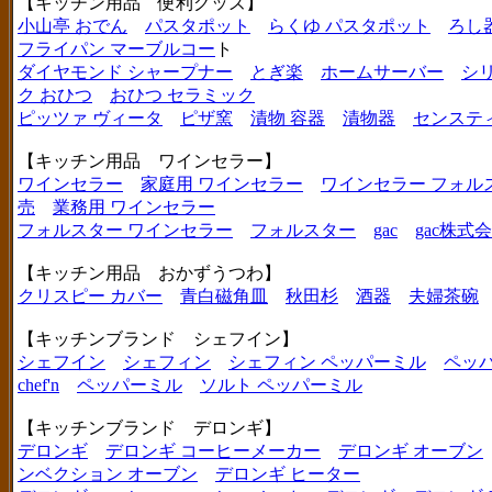
【キッチン用品 便利グッズ】
小山亭 おでん
パスタポット
らくゆ パスタポット
ろし
フライパン マーブルコー
ト
ダイヤモンド シャープナー
とぎ楽
ホームサーバー
シ
ク おひつ
おひつ セラミック
ピッツァ ヴィータ
ピザ窯
漬物 容器
漬物器
センステ
【キッチン用品 ワインセラー】
ワインセラー
家庭用 ワインセラー
ワインセラー フォル
売
業務用 ワインセラー
フォルスター ワインセラー
フォルスター
gac
gac株式
【キッチン用品 おかずうつわ】
クリスピー カバー
青白磁角皿
秋田杉
酒器
夫婦茶碗
【キッチンブランド シェフイン】
シェフイン
シェフィン
シェフィン ペッパーミル
ペッ
chef'n
ペッパーミル
ソルト ペッパーミル
【キッチンブランド デロンギ】
デロンギ
デロンギ コーヒーメーカー
デロンギ オーブン
ンベクション オーブン
デロンギ ヒーター