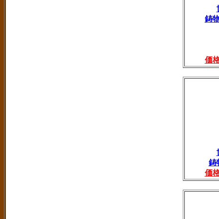
鋳
価
鋳
価