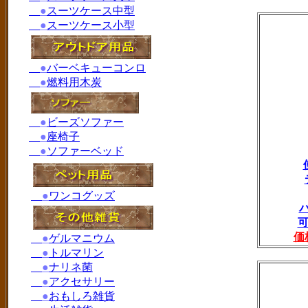
●
スーツケース中型
●
スーツケース小型
●
バーベキューコンロ
●
燃料用木炭
●
ビーズソファー
●
座椅子
●
ソファーベッド
●
ワンコグッズ
可
価
●
ゲルマニウム
●
トルマリン
●
ナリネ菌
●
アクセサリー
●
おもしろ雑貨