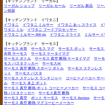
【キッチンブランド リーガル】
リーガル ショップ
リーガル セール
リーガル 新品
リー
ン焼器
【キッチンブランド イワタニ】
イワタニ
イワタニ ミルサー
イワタニ あっ スライス
イ
ワタニ ミル
イワタニ フードプロセッサー
イワタニ ミルサー 800 dg
イワタニ スライス
ミルサー イ
【キッチンブランド サーモス】
サーモス 水筒
サーモス マグ
サーモス ポット
サーモス
水筒 サーモス
サーモス ケータイマグ
サーモス ボトル
サーモス 真空 断熱 ケータイマグ
サーモ
モス パスタクッカー
サーモス㈱
サーモス 真空 断熱 スポーツ ボトル
サーモス ステンレス
ット
サーモス パスタ
サーモス ステンレス ランチジャー
コーヒーメーカー サー
ル
サーモス 卓上 ポット
サーモス 真空 断熱 ポット コーヒーメーカー
サーモス コ
熱 パスタクッカー
サーモス真空 断熱
サーモス 真空
ポット サーモス
サーモス thermos
サーモ
サーモス 真空 断熱 マグコーヒーメーカー