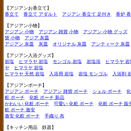
【アジアンお香立て】
香立て
香立て アダルト
アジアン 香立て 足付き
香炉 
【アジアン小物】
アジアン 小物
アジアン 雑貨 小物
アジアン 小物 グッズ
貨 小物
アジア 灰皿
アジアン 灰皿
灰皿
オリジナル 灰皿
アンティーク 灰皿
【アジアン入浴グッズ】
岩塩
ヒマラヤ 岩塩
モンゴル 岩塩
岩塩浴
ヒマラヤ 岩
ヤ
ヒマラヤ 岩塩
ヒマラヤ 天然 岩塩
入浴用 岩塩
岩塩 モンゴル
入浴剤 
【アジアンポーチ】
アジアン ポーチ
アジアン 雑貨 ポーチ
シェル ポーチ
化
粧 ポーチ
化粧 ポーチ 新品
かわいい 化粧 ポーチ
可愛い 化粧 ポーチ
化粧 ポーチ 販
粧 ポーチ 激安
激安 化粧 ポーチ
手織り 布
【キッチン用品 鉄器】