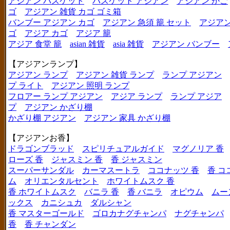
アジアン バスケット
バスケット アジアン
アジアン かご
ゴ
アジアン 雑貨 カゴ ゴミ箱
バンブー アジアン カゴ
アジアン 急須 籠 セット
アジアン
ゴ
アジア カゴ
アジア 籠
アジア 食堂 籠
asian 雑貨
asia 雑貨
アジアン バンブー
【アジアンランプ】
アジアン ランプ
アジアン 雑貨 ランプ
ランプ アジアン
プ ライト
アジアン 照明 ランプ
フロアー ランプ アジアン
アジア ランプ
ランプ アジア
プ
アジアン かざり棚
かざり棚 アジアン
アジアン 家具 かざり棚
【アジアンお香】
ドラゴンブラッド
スピリチュアルガイド
マグノリア 香
ローズ 香
ジャスミン 香
香 ジャスミン
スーパーサンダル
カーマスートラ
ココナッツ 香
香 コ
ム
オリエンタルセント
ホワイトムスク 香
香 ホワイトムスク
バニラ 香
香 バニラ
オピウム
ムー
ックス
カニシュカ
ダルシャン
香 マスターゴールド
ゴロカナグチャンパ
ナグチャンパ
香
香 チャンダン