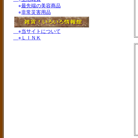
●
最先端の美容商品
●
非常災害用品
●
当サイトについて
●
ＬＩＮＫ