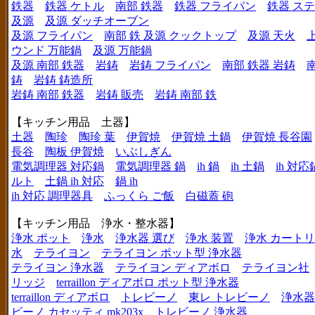
鉄器
鉄器 ケトル
南部 鉄器
鉄器 フライパン
鉄器 ス
及源
及源 ダッチオーブン
及源 フライパン
南部 鉄 及源 クックトップ
及源 天火
ウンド 万能鍋
及源 万能鍋
及源 南部 鉄器
岩鋳
岩鋳 フライパン
南部 鉄器 岩鋳
鋳
岩鋳 鋳造所
岩鋳 南部 鉄器
岩鋳 販売
岩鋳 南部 鉄
【キッチン用品 土器】
土器
陶珍
陶珍 葉
伊賀焼
伊賀焼 土鍋
伊賀焼 長谷園
長谷
陶板 伊賀焼
いぶしぎん
電気調理器 対応鍋
電気調理器 鍋
ih 鍋
ih 土鍋
ih 対応
ルト
土鍋 ih 対応
鍋 ih
ih 対応 調理器具
ふっくら ご飯
白磁蓋 砲
【キッチン用品 浄水・整水器】
浄水 ポット
浄水
浄水器 選び
浄水 装置
浄水 カート
水
テライヨン
テライヨン ポット型 浄水器
テライヨン 浄水器
テライヨン ディアボロ
テライヨン社
リッジ
terraillon ディアボロ ポット型 浄水器
terraillon ディアボロ
トレビーノ
東レ トレビーノ
浄水器
ビーノ カセッティ mk203x
トレビーノ 浄水器