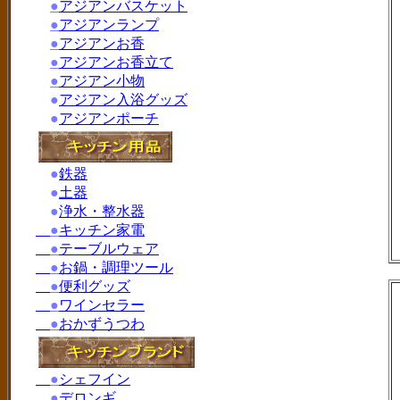
●
アジアンバスケット
●
アジアンランプ
●
アジアンお香
●
アジアンお香立て
●
アジアン小物
●
アジアン入浴グッズ
●
アジアンポーチ
●
鉄器
●
土器
●
浄水・整水器
●
キッチン家電
●
テーブルウェア
●
お鍋・調理ツール
●
便利グッズ
●
ワインセラー
●
おかずうつわ
●
シェフイン
●
デロンギ