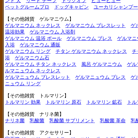
ント 犬
リード テープ
ドッグオフ
ヒューヒュー
ペットグルームプロ
ドッグキャビン
ユーカリシャンプー
【その他雑貨 ゲルマニウム】
ゲルマニウム ネックレス
ゲルマニウム ブレスレット
ゲ
温浴効果
ゲルマニウム 入浴剤
ゲルマニウム 温浴 ボール
ゲルマニウム ブレス
ゲルマニ
入浴
ゲルマニウム 通販
ゲルマニウム リング
チタン ゲルマニウム ネックレス
チ
浴
ゲルマニウム石
ゲルマニウム チタン ネックレス
風呂 ゲルマニウム
ゲル
ルマニュウム ネックレス
ゲルマニュウム ブレスレット
ゲルマニュウム ブレス
ゲ
ニュウム リング
【その他雑貨 トルマリン】
トルマリン 効果
トルマリン 原石
トルマリン 鉱石
トル
【その他雑貨 ナリネ菌】
ナリネ菌
乳酸菌
乳酸菌 サプリメント
乳酸菌 革命
乳
【その他雑貨 アクセサリー】