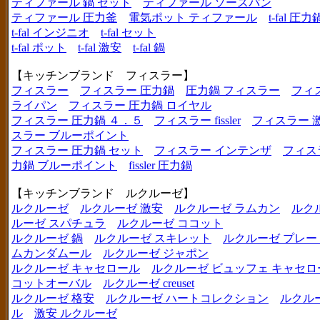
ティファール 鍋 セット
ティファール ソースパン
ティファール 圧力釜
電気ポット ティファール
t-fal 圧力
t-fal インジニオ
t-fal セット
t-fal ポット
t-fal 激安
t-fal 鍋
【キッチンブランド フィスラー】
フィスラー
フィスラー 圧力鍋
圧力鍋 フィスラー
フィ
ライパン
フィスラー 圧力鍋 ロイヤル
フィスラー 圧力鍋 ４．５
フィスラー fissler
フィスラー 
スラー ブルーポイント
フィスラー 圧力鍋 セット
フィスラー インテンザ
フィス
力鍋 ブルーポイント
fissler 圧力鍋
【キッチンブランド ルクルーゼ】
ルクルーゼ
ルクルーゼ 激安
ルクルーゼ ラムカン
ルク
ルーゼ スパチュラ
ルクルーゼ ココット
ルクルーゼ 鍋
ルクルーゼ スキレット
ルクルーゼ プレー
ムカンダムール
ルクルーゼ ジャポン
ルクルーゼ キャセロール
ルクルーゼ ビュッフェ キャセロ
コットオーバル
ルクルーゼ creuset
ルクルーゼ 格安
ルクルーゼ ハートコレクション
ルクル
ル
激安 ルクルーゼ