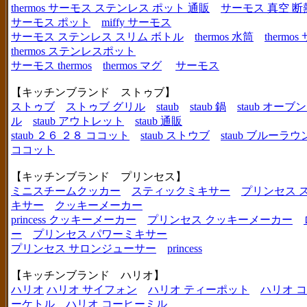
thermos サーモス ステンレス ポット 通販
サーモス 真空 断
サーモス ポット
miffy サーモス
サーモス ステンレス スリム ボトル
thermos 水筒
thermo
thermos ステンレスポット
サーモス thermos
thermos マグ
サーモス
【キッチンブランド ストゥブ】
ストゥブ
ストゥブ グリル
staub
staub 鍋
staub オー
ル
staub アウトレット
staub 通販
staub ２６ ２８ ココット
staub ストウブ
staub ブルーラ
ココット
【キッチンブランド プリンセス】
ミニスチームクッカー
スティックミキサー
プリンセス 
キサー
クッキーメーカー
princess クッキーメーカー
プリンセス クッキーメーカー
ー
プリンセス パワーミキサー
プリンセス サロンジューサー
princess
【キッチンブランド ハリオ】
ハリオ
ハリオ サイフォン
ハリオ ティーポット
ハリオ 
ーケトル
ハリオ コーヒーミル