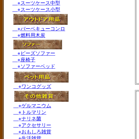
●
スーツケース中型
●
スーツケース小型
●
バーベキューコンロ
●
燃料用木炭
●
ビーズソファー
●
座椅子
●
ソファーベッド
●
ワンコグッズ
●
ゲルマニウム
●
トルマリン
●
ナリネ菌
●
アクセサリー
●
おもしろ雑貨
●
生活雑貨