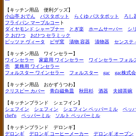
【キッチン用品 便利グッズ】
小山亭 おでん
パスタポット
らくゆ パスタポット
ろし
フライパン マーブルコー
ト
ダイヤモンド シャープナー
とぎ楽
ホームサーバー
シ
ク おひつ
おひつ セラミック
ピッツァ ヴィータ
ピザ窯
漬物 容器
漬物器
センステ
【キッチン用品 ワインセラー】
ワインセラー
家庭用 ワインセラー
ワインセラー フォル
売
業務用 ワインセラー
フォルスター ワインセラー
フォルスター
gac
gac株式
【キッチン用品 おかずうつわ】
クリスピー カバー
青白磁角皿
秋田杉
酒器
夫婦茶碗
【キッチンブランド シェフイン】
シェフイン
シェフィン
シェフィン ペッパーミル
ペッ
chef'n
ペッパーミル
ソルト ペッパーミル
【キッチンブランド デロンギ】
デロンギ
デロンギ コーヒーメーカー
デロンギ オーブン