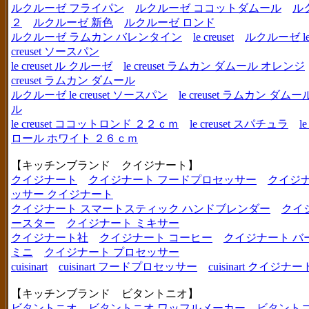
ルクルーゼ フライパン
ルクルーゼ ココットダムール
ル
２
ルクルーゼ 新色
ルクルーゼ ロンド
ルクルーゼ ラムカン バレンタイン
le creuset
ルクルーゼ le c
creuset ソースパン
le creuset ル クルーゼ
le creuset ラムカン ダムール オレンジ
creuset ラムカン ダムール
ルクルーゼ le creuset ソースパン
le creuset ラムカン 
ル
le creuset ココットロンド ２２ｃｍ
le creuset スパチュラ
l
ロール ホワイト ２６ｃｍ
【キッチンブランド クイジナート】
クイジナート
クイジナート フードプロセッサー
クイジ
ッサー クイジナート
クイジナート スマートスティック ハンドブレンダー
クイ
ースター
クイジナート ミキサー
クイジナート社
クイジナート コーヒー
クイジナート バ
ミニ
クイジナート プロセッサー
cuisinart
cuisinart フードプロセッサー
cuisinart クイジナー
【キッチンブランド ビタントニオ】
ビタントニオ
ビタントニオ ワッフルメーカー
ビタントニ