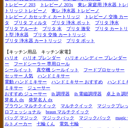
トレビーノ 203
トレビーノ 203x
東レ 家庭用 浄水器 ト
トリッジ トレビーノ
東レ 浄水器 トレビーノ
トレビーノ カセッティ カートリッジ
トレビーノ 交換 カ
タ
ブリタ フィルタ
ブリタ 浄水 ポット
ブリタ 浄水
ブリタ アルーナ
ブリタ 水
ブリタ 激安
ブリタ カートリ
ト型 浄水器
ブリタ 交換 カートリッジ
ブリタ 浄水器 カートリッジ
ブリタ ポット
【キッチン用品 キッチン家電】
ハリオ
ハリオ ブレンダー
ハリオ ハンディー ブレンダー
ー
フードシーラー 専用ロール
シールイット
真空機 シールイット
フードプロセッサー
セッサー 人気
ハンドミキサー
電動 ハンドミキサー
ハンドミキサー おすすめ
ハンドミ
ミキサー
ジューサー
おすすめ ジューサー
ih 調理器
ih 電磁調理器
卓上 ih 
芽名人 dx
発芽名人 dx
ブラウン マルチクイック
マルチクイック
マジックブレ
ロフェッショナル
braun マルチクイック
バッグ マジック
マジックバック
マジックパック
magic 
ルトメーカー
七輪くん
電気 七輪