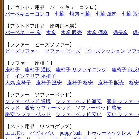
【アウトドア用品 バーベキューコンロ】
バーベキューコンロ
七輪
焼肉 七輪
七輪 焼肉
七輪 販
【アウトドア用品 燃料用木炭】
バーベキュー 炭
木炭
木炭 販売
木炭 価格
備長炭
備
【ソファー ビーズソファー】
ビーズソファー
ソファー ビーズ
ビーズクッション ソフ
【ソファー 座椅子】
座椅子
座椅子 通販
座椅子 リクライニング
座椅子 低反
子
インテリア 座椅子
人気 座椅子
座椅子 激安
座椅子 格安
座椅子 販売
格安
【ソファー ソファーベッド】
ソファーベッド 通販
ソファーベッド 激安
家具 ソファー
ベッド
激安 ソファーベッド
ソファーベッド 格安
格安 ソファーベッド
ソファーベッド 安い
安い ソファー
【ペット用品 ワンコグッズ】
エコポカ
パピィバス
puppy bath
トゥルーネックレス