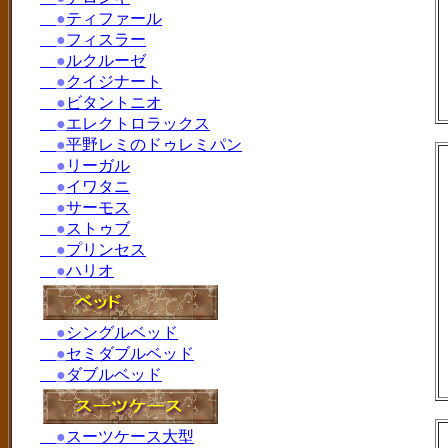
●
ティファール
●
フィスラー
●
ルクルーゼ
●
クイジナート
●
ビタントニオ
●
エレクトロラックス
●
平野レミのドゥレミパン
●
リーガル
●
イワタニ
●
サーモス
●
ストゥブ
●
プリンセス
●
ハリオ
●
シングルベッド
●
セミダブルベッド
●
ダブルベッド
●
スーツケース大型