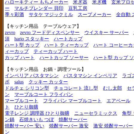
ハローキティー もちメーカー
米ぎ器
米ぎ機
玄米プロ
ー
マルチブレンダー 貝印
豆乳工房
季々彩酒
サタケ マジックミル
スープメーカー
全自動 
【キッチン用品 テーブルウェア】
zevro
zevro フードディスペンサー
ウイスキー サーバー
須
hario スタッキー
ハートカップ
ハート型 カップ
ハート ティーカップ
ハート コーヒーカ
ィーカップ
ティーカップ ハート
カップ ハート
ハートカップ ソーサー
ハート型 カップ 
【キッチン用品 お鍋・調理ツール】
インペリア パスタマシン
パスタマシン インペリア
ラゴ
ボ
salus
クッキー カッター
ドルチェ シリコン型
チョコレート 流し型
むし太郎
セ
ン
マーブルコート フライパン
マーブルコート
フライパン マーブルコート
エアベール
ト
ひとり御膳
電子レンジ 調理器 ひとり御膳
ニューセラミックス
角型
ン鍋
石焼きいも つぼ
焼酎サーバー
焼酎サーバー 安い
焼酎サーバー 激安
激安 焼酎サーバー
ン