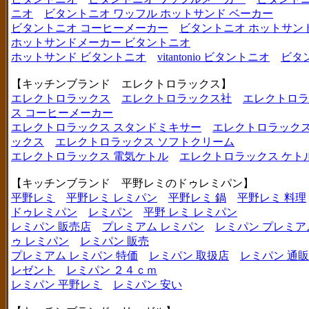
ニオ
ビタントニオ ワッフル ホットサンド ベーカー
ビタントニオ コーヒーメーカー
ビタントニオ ホットサン
ホットサンドメーカー ビタントニオ
ホットサンド ビタントニオ
vitantonio ビタントニオ
ビタ
【キッチンブランド エレクトロラックス】
エレクトロラックス
エレクトロラックス社
エレクトロラ
ス コーヒーメーカー
エレクトロラックス スタンドミキサー
エレクトロラックス
ックス
エレクトロラックス ソフトクリーム
エレクトロラックス 電気ケトル
エレクトロラックス ケト
【キッチンブランド 平野レミのドゥレミパン】
平野レミ
平野レミ レミパン
平野レミ 鍋
平野レミ 料理
ドゥレミパン
レミパン
平野 レミ レミパン
レミパン 販売店
プレミアム レミパン
レミパン プレミア
ゥ レミパン
レミパン 販売
プレミアム レミパン 特価
レミパン 取扱店
レミパン 通販
レゼント
レミパン ２４ｃｍ
レミパン 平野レミ
レミパン 安い