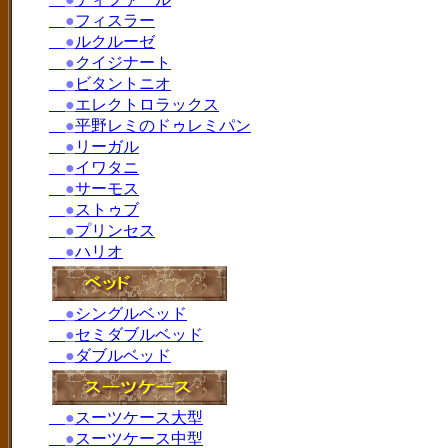
●
フィスラー
●
ルクルーゼ
●
クイジナート
●
ビタントニオ
●
エレクトロラックス
●
平野レミのドゥレミパン
●
リーガル
●
イワタニ
●
サーモス
●
ストゥブ
●
プリンセス
●
ハリオ
●
シングルベッド
●
セミダブルベッド
●
ダブルベッド
●
スーツケース大型
●
スーツケース中型