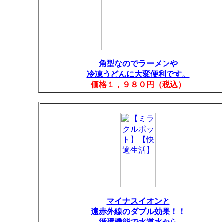
角型なのでラーメンや
冷凍うどんに大変便利です。
価格１，９８０円（税込）
マイナスイオンと
遠赤外線のダブル効果！！
循環機能で水道水から