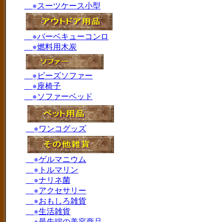
●
スーツケース小型
●
バーベキューコンロ
●
燃料用木炭
●
ビーズソファー
●
座椅子
●
ソファーベッド
●
ワンコグッズ
●
ゲルマニウム
●
トルマリン
●
ナリネ菌
●
アクセサリー
●
おもしろ雑貨
●
生活雑貨
●
最先端の美容商品