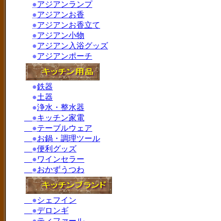
●
アジアンランプ
●
アジアンお香
●
アジアンお香立て
●
アジアン小物
●
アジアン入浴グッズ
●
アジアンポーチ
●
鉄器
●
土器
●
浄水・整水器
●
キッチン家電
●
テーブルウェア
●
お鍋・調理ツール
●
便利グッズ
●
ワインセラー
●
おかずうつわ
●
シェフイン
●
デロンギ
●
ティファール