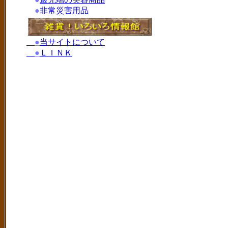
●
非常災害用品
●
当サイトについて
●
ＬＩＮＫ