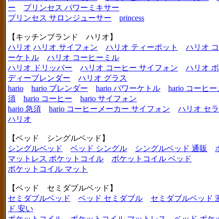
ー
プリンセス パワーミキサー
プリンセス サロンジューサー
princess
【キッチンブランド ハリオ】
ハリオ
ハリオ サイフォン
ハリオ ティーポット
ハリオ 
ーケトル
ハリオ コーヒーミル
ハリオ ドリッパー
ハリオ コーヒー サイフォン
ハリオ 
ディーブレンダー
ハリオ グラス
hario
hario ブレンダー
hario パワーケトル
hario コー
須
hario コーヒー
hario サイフォン
hario 急須
hario コーヒーメーカー サイフォン
ハリオ セ
ハリオ
【ベッド シングルベッド】
シングルベッド
ベッド シングル
シングルベッド 通販
マットレス ポケットコイル
ポケットコイル ベッド
ポケットコイル マット
【ベッド セミダブルベッド】
セミダブルベッド
ベッド セミダブル
セミダブルベッド 
ド 安い
ポケットコイル
ポケットコイル マットレス
ベッド ポケ