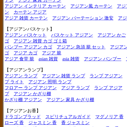
テン
アジア 家具 カーテン
アジアン インテリア カーテン
アジアン風 カーテン
アジ
ン
カーテン アジア
アジア 雑貨 カーテン
アジアン パーテーション 激安
アジ
【アジアンバスケット】
アジアン バスケット
バスケット アジアン
アジアン かご
ゴ
アジアン 雑貨 カゴ ゴミ箱
バンブー アジアン カゴ
アジアン 急須 籠 セット
アジアン
ゴ
アジア カゴ
アジア 籠
アジア 食堂 籠
asian 雑貨
asia 雑貨
アジアン バンブー
【アジアンランプ】
アジアン ランプ
アジアン 雑貨 ランプ
ランプ アジアン
プ ライト
アジアン 照明 ランプ
フロアー ランプ アジアン
アジア ランプ
ランプ アジア
プ
アジアン かざり棚
かざり棚 アジアン
アジアン 家具 かざり棚
【アジアンお香】
ドラゴンブラッド
スピリチュアルガイド
マグノリア 香
ローズ 香
ジャスミン 香
香 ジャスミン