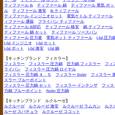
ティファール ih
ティファール 鍋
ティファール 電気 ポッ
ル
ティファール 激安
ih ティファール
ティファール インジニオセット
電気ケトル ティファール
ィファール 通販
フライパン ティファール
ティファール ih対応
ティファール 格安
鍋 ティファール
ティファール 鍋 セット
ティファール ソースパン
ティファール 圧力釜
電気ポット ティファール
t-fal 圧力
t-fal インジニオ
t-fal セット
t-fal ポット
t-fal 激安
t-fal 鍋
【キッチンブランド フィスラー】
フィスラー
フィスラー 圧力鍋
圧力鍋 フィスラー
フィ
ライパン
フィスラー 圧力鍋 ロイヤル
フィスラー 圧力鍋 ４．５
フィスラー fissler
フィスラー 
スラー ブルーポイント
フィスラー 圧力鍋 セット
フィスラー インテンザ
フィス
力鍋 ブルーポイント
fissler 圧力鍋
【キッチンブランド ルクルーゼ】
ルクルーゼ
ルクルーゼ 激安
ルクルーゼ ラムカン
ルク
ルーゼ スパチュラ
ルクルーゼ ココット