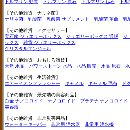
トルマリン 効果
トルマリン 原石
トルマリン 鉱石
トル
【その他雑貨 ナリネ菌】
ナリネ菌
乳酸菌
乳酸菌 サプリメント
乳酸菌 革命
乳
【その他雑貨 アクセサリー】
宝石箱 ジュエリーボックス
ジュエリーボックス 通販
ジ
ックス
雑貨 ジュエリーボックス
クリスタルエンジェル
【その他雑貨 おもしろ雑貨】
天然 水晶
パワーストーン 水晶
水晶 販売
水晶 原石
水
【その他雑貨 生活雑貨】
エアーイオンフレッシャー
キャメル
キャメル 毛布
ド
【その他雑貨 最先端の美容商品】
白金 ナノコロイド
ナノコロイド
プラチナ ナノコロイド
美容液
【その他雑貨 非常災害用品】
ウォーターキーパー
非常用 浄水器
非常用 浄水機