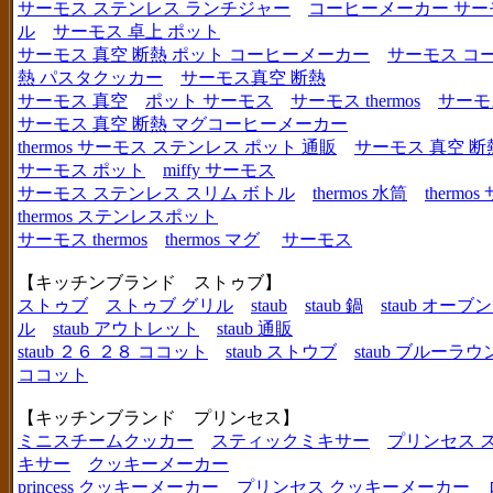
サーモス ステンレス ランチジャー
コーヒーメーカー サー
ル
サーモス 卓上 ポット
サーモス 真空 断熱 ポット コーヒーメーカー
サーモス コ
熱 パスタクッカー
サーモス真空 断熱
サーモス 真空
ポット サーモス
サーモス thermos
サーモ
サーモス 真空 断熱 マグコーヒーメーカー
thermos サーモス ステンレス ポット 通販
サーモス 真空 断
サーモス ポット
miffy サーモス
サーモス ステンレス スリム ボトル
thermos 水筒
thermo
thermos ステンレスポット
サーモス thermos
thermos マグ
サーモス
【キッチンブランド ストゥブ】
ストゥブ
ストゥブ グリル
staub
staub 鍋
staub オー
ル
staub アウトレット
staub 通販
staub ２６ ２８ ココット
staub ストウブ
staub ブルーラ
ココット
【キッチンブランド プリンセス】
ミニスチームクッカー
スティックミキサー
プリンセス 
キサー
クッキーメーカー
princess クッキーメーカー
プリンセス クッキーメーカー