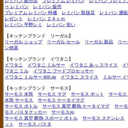
レミパン 販売店
プレミアム レミパン
レミパン プレミア
ゥ レミパン
レミパン 販売
プレミアム レミパン 特価
レミパン 取扱店
レミパン 通販
レゼント
レミパン ２４ｃｍ
レミパン 平野レミ
レミパン 安い
【キッチンブランド リーガル】
リーガル ショップ
リーガル セール
リーガル 新品
リー
ン焼器
【キッチンブランド イワタニ】
イワタニ
イワタニ ミルサー
イワタニ あっ スライス
イ
ワタニ ミル
イワタニ フードプロセッサー
イワタニ ミルサー 800 dg
イワタニ スライス
ミルサー イ
【キッチンブランド サーモス】
サーモス 水筒
サーモス マグ
サーモス ポット
サーモス
水筒 サーモス
サーモス ケータイマグ
サーモス ボトル
サーモス 真空 断熱 ケータイマグ
サーモ
モス パスタクッカー
サーモス㈱
サーモス 真空 断熱 スポーツ ボトル
サーモス ステンレス
ット
サーモス パスタ