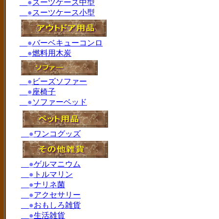
●
スーツケース中型
●
スーツケース小型
●
バーベキューコンロ
●
燃料用木炭
●
ビーズソファー
●
座椅子
●
ソファーベッド
●
ワンコグッズ
●
ゲルマニウム
●
トルマリン
●
ナリネ菌
●
アクセサリー
●
おもしろ雑貨
●
生活雑貨