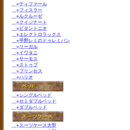
●
ティファール
●
フィスラー
●
ルクルーゼ
●
クイジナート
●
ビタントニオ
●
エレクトロラックス
●
平野レミのドゥレミパン
●
リーガル
●
イワタニ
●
サーモス
●
ストゥブ
●
プリンセス
●
ハリオ
●
シングルベッド
●
セミダブルベッド
●
ダブルベッド
●
スーツケース大型