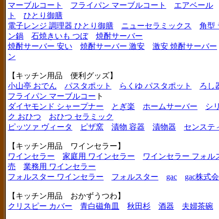
マーブルコート
フライパン マーブルコート
エアベール
ト
ひとり御膳
電子レンジ 調理器 ひとり御膳
ニューセラミックス
角型
ン鍋
石焼きいも つぼ
焼酎サーバー
焼酎サーバー 安い
焼酎サーバー 激安
激安 焼酎サーバー
ン
【キッチン用品 便利グッズ】
小山亭 おでん
パスタポット
らくゆ パスタポット
ろし
フライパン マーブルコー
ト
ダイヤモンド シャープナー
とぎ楽
ホームサーバー
シ
ク おひつ
おひつ セラミック
ピッツァ ヴィータ
ピザ窯
漬物 容器
漬物器
センステ
【キッチン用品 ワインセラー】
ワインセラー
家庭用 ワインセラー
ワインセラー フォル
売
業務用 ワインセラー
フォルスター ワインセラー
フォルスター
gac
gac株式
【キッチン用品 おかずうつわ】
クリスピー カバー
青白磁角皿
秋田杉
酒器
夫婦茶碗