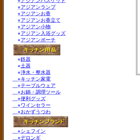
●
アジアンバスケット
●
アジアンランプ
●
アジアンお香
●
アジアンお香立て
●
アジアン小物
●
アジアン入浴グッズ
●
アジアンポーチ
●
鉄器
●
土器
●
浄水・整水器
●
キッチン家電
●
テーブルウェア
●
お鍋・調理ツール
●
便利グッズ
●
ワインセラー
●
おかずうつわ
●
シェフイン
●
デロンギ