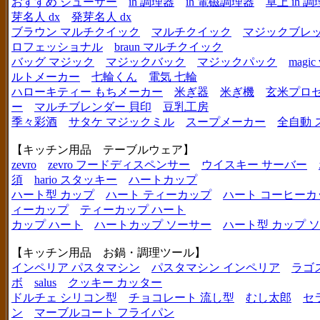
おすすめ ジューサー
ih 調理器
ih 電磁調理器
卓上 ih 
芽名人 dx
発芽名人 dx
ブラウン マルチクイック
マルチクイック
マジックブレ
ロフェッショナル
braun マルチクイック
バッグ マジック
マジックバック
マジックパック
magic 
ルトメーカー
七輪くん
電気 七輪
ハローキティー もちメーカー
米ぎ器
米ぎ機
玄米プロ
ー
マルチブレンダー 貝印
豆乳工房
季々彩酒
サタケ マジックミル
スープメーカー
全自動 
【キッチン用品 テーブルウェア】
zevro
zevro フードディスペンサー
ウイスキー サーバー
須
hario スタッキー
ハートカップ
ハート型 カップ
ハート ティーカップ
ハート コーヒーカ
ィーカップ
ティーカップ ハート
カップ ハート
ハートカップ ソーサー
ハート型 カップ 
【キッチン用品 お鍋・調理ツール】
インペリア パスタマシン
パスタマシン インペリア
ラゴ
ボ
salus
クッキー カッター
ドルチェ シリコン型
チョコレート 流し型
むし太郎
セ
ン
マーブルコート フライパン