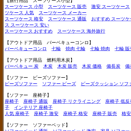
【旅行用品 スーツケース小型】
スーツケース 小型
スーツケース 販売
激安 スーツケース
ツケース 人気
スーツケース メーカー
スーツケース 格安
スーツケース 通販
おすすめ スーツケ
ス
スーツケース 安い
スーツケース おすすめ
スーツケース 海外旅行
【アウトドア用品 バーベキューコンロ】
バーベキューコンロ
七輪
焼肉 七輪
七輪 焼肉
七輪 販
【アウトドア用品 燃料用木炭】
バーベキュー 炭
木炭
木炭 販売
木炭 価格
備長炭
備
【ソファー ビーズソファー】
ビーズソファー
ソファー ビーズ
ビーズクッション ソフ
【ソファー 座椅子】
座椅子
座椅子 通販
座椅子 リクライニング
座椅子 低反
子
インテリア 座椅子
人気 座椅子
座椅子 激安
座椅子 格安
座椅子 販売
格安
【ソファー ソファーベッド】