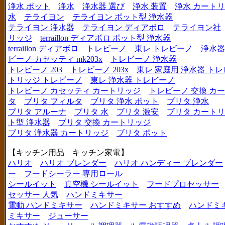
浄水 ポット
浄水
浄水器 選び
浄水 装置
浄水 カート
水
テライヨン
テライヨン ポット型 浄水器
テライヨン 浄水器
テライヨン ディアボロ
テライヨン社
リッジ
terraillon ディアボロ ポット型 浄水器
terraillon ディアボロ
トレビーノ
東レ トレビーノ
浄水器
ビーノ カセッティ mk203x
トレビーノ 浄水器
トレビーノ 203
トレビーノ 203x
東レ 家庭用 浄水器 ト
トリッジ トレビーノ
東レ 浄水器 トレビーノ
トレビーノ カセッティ カートリッジ
トレビーノ 交換 カ
タ
ブリタ フィルタ
ブリタ 浄水 ポット
ブリタ 浄水
ブリタ アルーナ
ブリタ 水
ブリタ 激安
ブリタ カートリ
ト型 浄水器
ブリタ 交換 カートリッジ
ブリタ 浄水器 カートリッジ
ブリタ ポット
【キッチン用品 キッチン家電】
ハリオ
ハリオ ブレンダー
ハリオ ハンディー ブレンダー
ー
フードシーラー 専用ロール
シールイット
真空機 シールイット
フードプロセッサー
セッサー 人気
ハンドミキサー
電動 ハンドミキサー
ハンドミキサー おすすめ
ハンドミ
ミキサー
ジューサー