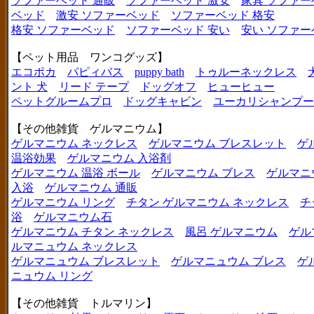
ソファーベッド 通販
ソファーベッド 激安
家具 ソファー
ベッド
激安 ソファーベッド
ソファーベッド 格安
格安 ソファーベッド
ソファーベッド 安い
安い ソファー
【ペット用品 ワンコグッズ】
エコポカ
パピィバス
puppy bath
トゥルーネックレス
ント 犬
リード テープ
ドッグオフ
ヒューヒュー
ペットグルームプロ
ドッグキャビン
ユーカリシャンプー
【その他雑貨 ゲルマニウム】
ゲルマニウム ネックレス
ゲルマニウム ブレスレット
ゲ
温浴効果
ゲルマニウム 入浴剤
ゲルマニウム 温浴 ボール
ゲルマニウム ブレス
ゲルマニ
入浴
ゲルマニウム 通販
ゲルマニウム リング
チタン ゲルマニウム ネックレス
チ
浴
ゲルマニウム石
ゲルマニウム チタン ネックレス
風呂 ゲルマニウム
ゲル
ルマニュウム ネックレス
ゲルマニュウム ブレスレット
ゲルマニュウム ブレス
ゲ
ニュウム リング
【その他雑貨 トルマリン】