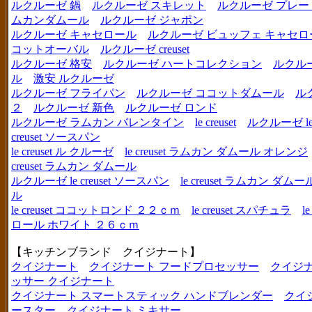
ルクルーゼ 鍋
ルクルーゼ スキレット
ルクルーゼ プレー
ムカンダムール
ルクルーゼ ジャポン
ルクルーゼ キャセロール
ルクルーゼ ビュッフェ キャセロ
コットオーバル
ルクルーゼ creuset
ルクルーゼ 格安
ルクルーゼ ハートコレクション
ルクル
ル
激安 ルクルーゼ
ルクルーゼ フライパン
ルクルーゼ ココットダムール
ル
２
ルクルーゼ 新色
ルクルーゼ ロンド
ルクルーゼ ラムカン バレンタイン
le creuset
ルクルーゼ le c
creuset ソースパン
le creuset ル クルーゼ
le creuset ラムカン ダムール オレンジ
creuset ラムカン ダムール
ルクルーゼ le creuset ソースパン
le creuset ラムカン 
ル
le creuset ココットロンド ２２ｃｍ
le creuset スパチュラ
l
ロール ホワイト ２６ｃｍ
【キッチンブランド クイジナート】
クイジナート
クイジナート フードプロセッサー
クイジ
ッサー クイジナート
クイジナート スマートスティック ハンドブレンダー
クイ
ースター
クイジナート ミキサー