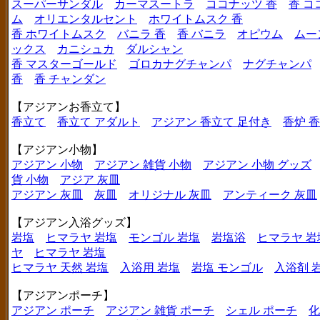
スーパーサンダル
カーマスートラ
ココナッツ 香
香 コ
ム
オリエンタルセント
ホワイトムスク 香
香 ホワイトムスク
バニラ 香
香 バニラ
オピウム
ムー
ックス
カニシュカ
ダルシャン
香 マスターゴールド
ゴロカナグチャンパ
ナグチャンパ
香
香 チャンダン
【アジアンお香立て】
香立て
香立て アダルト
アジアン 香立て 足付き
香炉 
【アジアン小物】
アジアン 小物
アジアン 雑貨 小物
アジアン 小物 グッズ
貨 小物
アジア 灰皿
アジアン 灰皿
灰皿
オリジナル 灰皿
アンティーク 灰皿
【アジアン入浴グッズ】
岩塩
ヒマラヤ 岩塩
モンゴル 岩塩
岩塩浴
ヒマラヤ 岩
ヤ
ヒマラヤ 岩塩
ヒマラヤ 天然 岩塩
入浴用 岩塩
岩塩 モンゴル
入浴剤 
【アジアンポーチ】
アジアン ポーチ
アジアン 雑貨 ポーチ
シェル ポーチ
化