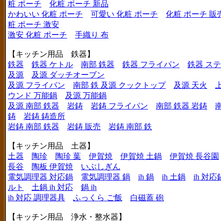
粧 ポーチ
化粧 ポーチ 新品
かわいい 化粧 ポーチ
可愛い 化粧 ポーチ
化粧 ポーチ 販
粧 ポーチ 激安
激安 化粧 ポーチ
手織り 布
【キッチン用品 鉄器】
鉄器
鉄器 ケトル
南部 鉄器
鉄器 フライパン
鉄器 ス
及源
及源 ダッチオーブン
及源 フライパン
南部 鉄 及源 クックトップ
及源 天火
ウンド 万能鍋
及源 万能鍋
及源 南部 鉄器
岩鋳
岩鋳 フライパン
南部 鉄器 岩鋳
鋳
岩鋳 鋳造所
岩鋳 南部 鉄器
岩鋳 販売
岩鋳 南部 鉄
【キッチン用品 土器】
土器
陶珍
陶珍 葉
伊賀焼
伊賀焼 土鍋
伊賀焼 長谷園
長谷
陶板 伊賀焼
いぶしぎん
電気調理器 対応鍋
電気調理器 鍋
ih 鍋
ih 土鍋
ih 対応
ルト
土鍋 ih 対応
鍋 ih
ih 対応 調理器具
ふっくら ご飯
白磁蓋 砲
【キッチン用品 浄水・整水器】