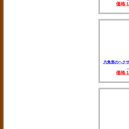
価格
六角形のヘク
価格