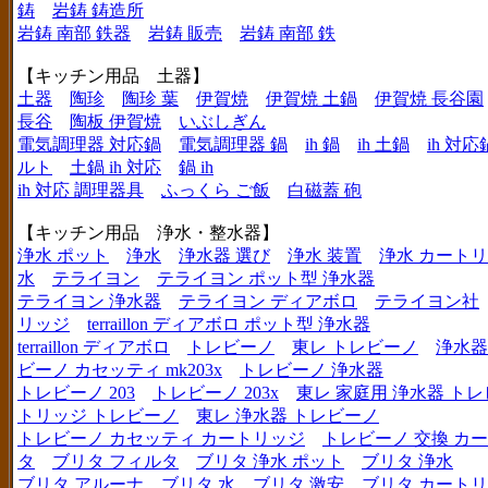
鋳
岩鋳 鋳造所
岩鋳 南部 鉄器
岩鋳 販売
岩鋳 南部 鉄
【キッチン用品 土器】
土器
陶珍
陶珍 葉
伊賀焼
伊賀焼 土鍋
伊賀焼 長谷園
長谷
陶板 伊賀焼
いぶしぎん
電気調理器 対応鍋
電気調理器 鍋
ih 鍋
ih 土鍋
ih 対応
ルト
土鍋 ih 対応
鍋 ih
ih 対応 調理器具
ふっくら ご飯
白磁蓋 砲
【キッチン用品 浄水・整水器】
浄水 ポット
浄水
浄水器 選び
浄水 装置
浄水 カート
水
テライヨン
テライヨン ポット型 浄水器
テライヨン 浄水器
テライヨン ディアボロ
テライヨン社
リッジ
terraillon ディアボロ ポット型 浄水器
terraillon ディアボロ
トレビーノ
東レ トレビーノ
浄水器
ビーノ カセッティ mk203x
トレビーノ 浄水器
トレビーノ 203
トレビーノ 203x
東レ 家庭用 浄水器 ト
トリッジ トレビーノ
東レ 浄水器 トレビーノ
トレビーノ カセッティ カートリッジ
トレビーノ 交換 カ
タ
ブリタ フィルタ
ブリタ 浄水 ポット
ブリタ 浄水
ブリタ アルーナ
ブリタ 水
ブリタ 激安
ブリタ カートリ