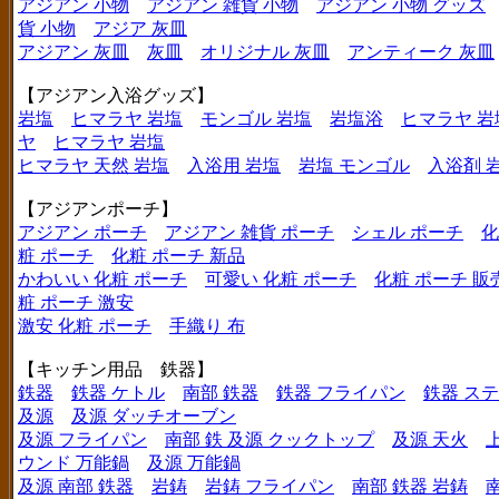
アジアン 小物
アジアン 雑貨 小物
アジアン 小物 グッズ
貨 小物
アジア 灰皿
アジアン 灰皿
灰皿
オリジナル 灰皿
アンティーク 灰皿
【アジアン入浴グッズ】
岩塩
ヒマラヤ 岩塩
モンゴル 岩塩
岩塩浴
ヒマラヤ 岩
ヤ
ヒマラヤ 岩塩
ヒマラヤ 天然 岩塩
入浴用 岩塩
岩塩 モンゴル
入浴剤 
【アジアンポーチ】
アジアン ポーチ
アジアン 雑貨 ポーチ
シェル ポーチ
化
粧 ポーチ
化粧 ポーチ 新品
かわいい 化粧 ポーチ
可愛い 化粧 ポーチ
化粧 ポーチ 販
粧 ポーチ 激安
激安 化粧 ポーチ
手織り 布
【キッチン用品 鉄器】
鉄器
鉄器 ケトル
南部 鉄器
鉄器 フライパン
鉄器 ス
及源
及源 ダッチオーブン
及源 フライパン
南部 鉄 及源 クックトップ
及源 天火
ウンド 万能鍋
及源 万能鍋
及源 南部 鉄器
岩鋳
岩鋳 フライパン
南部 鉄器 岩鋳