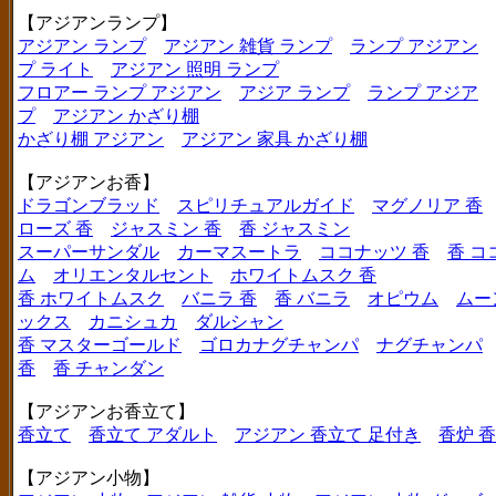
【アジアンランプ】
アジアン ランプ
アジアン 雑貨 ランプ
ランプ アジアン
プ ライト
アジアン 照明 ランプ
フロアー ランプ アジアン
アジア ランプ
ランプ アジア
プ
アジアン かざり棚
かざり棚 アジアン
アジアン 家具 かざり棚
【アジアンお香】
ドラゴンブラッド
スピリチュアルガイド
マグノリア 香
ローズ 香
ジャスミン 香
香 ジャスミン
スーパーサンダル
カーマスートラ
ココナッツ 香
香 コ
ム
オリエンタルセント
ホワイトムスク 香
香 ホワイトムスク
バニラ 香
香 バニラ
オピウム
ムー
ックス
カニシュカ
ダルシャン
香 マスターゴールド
ゴロカナグチャンパ
ナグチャンパ
香
香 チャンダン
【アジアンお香立て】
香立て
香立て アダルト
アジアン 香立て 足付き
香炉 
【アジアン小物】