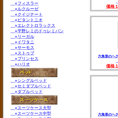
●
フィスラー
価格
●
ルクルーゼ
●
クイジナート
●
ビタントニオ
●
エレクトロラックス
●
平野レミのドゥレミパン
●
リーガル
●
イワタニ
●
サーモス
●
ストゥブ
六角形のヘク
●
プリンセス
●
ハリオ
価格
●
シングルベッド
●
セミダブルベッド
●
ダブルベッド
●
スーツケース大型
●
スーツケース中型
六角形のヘク