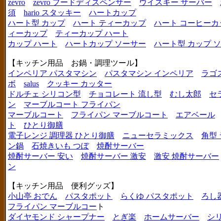
zevro
zevro フードディスペンサー
ウイスキー サーバー
須
hario スタッキー
ハートカップ
ハート型 カップ
ハート ティーカップ
ハート コーヒーカ
ィーカップ
ティーカップ ハート
カップ ハート
ハートカップ ソーサー
ハート型 カップ 
【キッチン用品 お鍋・調理ツール】
インペリア パスタマシン
パスタマシン インペリア
ラゴ
ボ
salus
クッキー カッター
ドルチェ シリコン型
チョコレート 流し型
むし太郎
セ
ン
マーブルコート フライパン
マーブルコート
フライパン マーブルコート
エアベール
ト
ひとり御膳
電子レンジ 調理器 ひとり御膳
ニューセラミックス
角型
ン鍋
石焼きいも つぼ
焼酎サーバー
焼酎サーバー 安い
焼酎サーバー 激安
激安 焼酎サーバー
ン
【キッチン用品 便利グッズ】
小山亭 おでん
パスタポット
らくゆ パスタポット
ろし
フライパン マーブルコー
ト
ダイヤモンド シャープナー
とぎ楽
ホームサーバー
シ