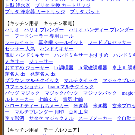
ト型 浄水器
ブリタ 交換 カートリッジ
ブリタ 浄水器 カートリッジ
ブリタ ポット
【キッチン用品 キッチン家電】
ハリオ
ハリオ ブレンダー
ハリオ ハンディー ブレンダー
ー
フードシーラー 専用ロール
シールイット
真空機 シールイット
フードプロセッサー
セッサー 人気
ハンドミキサー
電動 ハンドミキサー
ハンドミキサー おすすめ
ハンドミ
ミキサー
ジューサー
おすすめ ジューサー
ih 調理器
ih 電磁調理器
卓上 ih 
芽名人 dx
発芽名人 dx
ブラウン マルチクイック
マルチクイック
マジックブレ
ロフェッショナル
braun マルチクイック
バッグ マジック
マジックバック
マジックパック
magic 
ルトメーカー
七輪くん
電気 七輪
ハローキティー もちメーカー
米ぎ器
米ぎ機
玄米プロ
ー
マルチブレンダー 貝印
豆乳工房
季々彩酒
サタケ マジックミル
スープメーカー
全自動 
【キッチン用品 テーブルウェア】