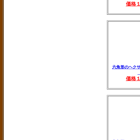
価格
六角形のヘク
価格