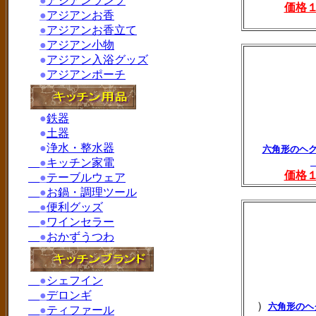
●
アジアンランプ
価格
●
アジアンお香
●
アジアンお香立て
●
アジアン小物
●
アジアン入浴グッズ
●
アジアンポーチ
●
鉄器
●
土器
●
浄水・整水器
六角形のヘク
●
キッチン家電
価格
●
テーブルウェア
●
お鍋・調理ツール
●
便利グッズ
●
ワインセラー
●
おかずうつわ
●
シェフイン
●
デロンギ
）
六角形のヘ
●
ティファール