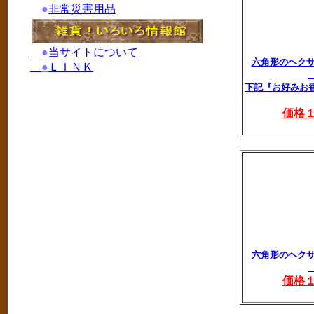
●
非常災害用品
●
当サイトについて
六角形のヘク
●
ＬＩＮＫ
下記『お好みお
価格
六角形のヘク
価格