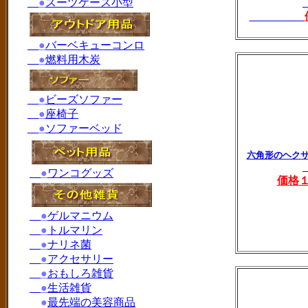
●
スーツケース小型
●
バーベキューコンロ
●
燃料用木炭
●
ビーズソファー
●
座椅子
●
ソファーベッド
六角形のヘク
●
ワンコグッズ
価格
●
ゲルマニウム
●
トルマリン
●
ナリネ菌
●
アクセサリー
●
おもしろ雑貨
●
生活雑貨
●
最先端の美容商品