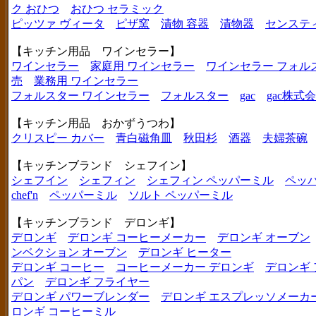
ク おひつ
おひつ セラミック
ピッツァ ヴィータ
ピザ窯
漬物 容器
漬物器
センステ
【キッチン用品 ワインセラー】
ワインセラー
家庭用 ワインセラー
ワインセラー フォル
売
業務用 ワインセラー
フォルスター ワインセラー
フォルスター
gac
gac株式
【キッチン用品 おかずうつわ】
クリスピー カバー
青白磁角皿
秋田杉
酒器
夫婦茶碗
【キッチンブランド シェフイン】
シェフイン
シェフィン
シェフィン ペッパーミル
ペッ
chef'n
ペッパーミル
ソルト ペッパーミル
【キッチンブランド デロンギ】
デロンギ
デロンギ コーヒーメーカー
デロンギ オーブン
ンベクション オーブン
デロンギ ヒーター
デロンギ コーヒー
コーヒーメーカー デロンギ
デロンギ
パン
デロンギ フライヤー
デロンギ パワーブレンダー
デロンギ エスプレッソメーカ
ロンギ コーヒーミル