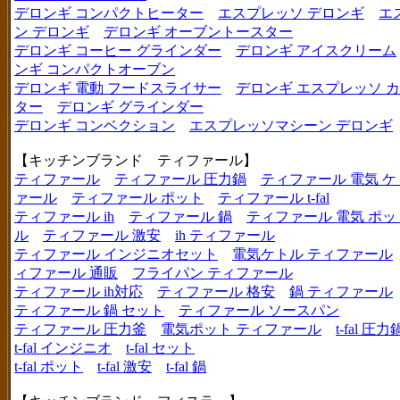
デロンギ コンパクトヒーター
エスプレッソ デロンギ
エ
ン デロンギ
デロンギ オーブントースター
デロンギ コーヒー グラインダー
デロンギ アイスクリーム
ンギ コンパクトオーブン
デロンギ 電動 フードスライサー
デロンギ エスプレッソ 
ター
デロンギ グラインダー
デロンギ コンベクション
エスプレッソマシーン デロンギ
【キッチンブランド ティファール】
ティファール
ティファール 圧力鍋
ティファール 電気 ケ
ァール
ティファール ポット
ティファール t-fal
ティファール ih
ティファール 鍋
ティファール 電気 ポッ
ル
ティファール 激安
ih ティファール
ティファール インジニオセット
電気ケトル ティファール
ィファール 通販
フライパン ティファール
ティファール ih対応
ティファール 格安
鍋 ティファール
ティファール 鍋 セット
ティファール ソースパン
ティファール 圧力釜
電気ポット ティファール
t-fal 圧力
t-fal インジニオ
t-fal セット
t-fal ポット
t-fal 激安
t-fal 鍋