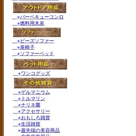
●
バーベキューコンロ
●
燃料用木炭
●
ビーズソファー
●
座椅子
●
ソファーベッド
●
ワンコグッズ
●
ゲルマニウム
●
トルマリン
●
ナリネ菌
●
アクセサリー
●
おもしろ雑貨
●
生活雑貨
●
最先端の美容商品