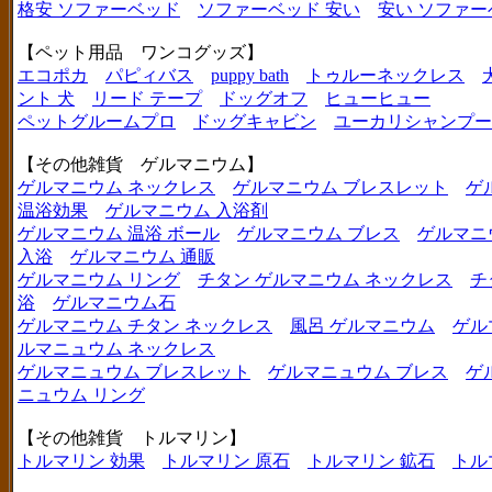
格安 ソファーベッド
ソファーベッド 安い
安い ソファー
【ペット用品 ワンコグッズ】
エコポカ
パピィバス
puppy bath
トゥルーネックレス
ント 犬
リード テープ
ドッグオフ
ヒューヒュー
ペットグルームプロ
ドッグキャビン
ユーカリシャンプー
【その他雑貨 ゲルマニウム】
ゲルマニウム ネックレス
ゲルマニウム ブレスレット
ゲ
温浴効果
ゲルマニウム 入浴剤
ゲルマニウム 温浴 ボール
ゲルマニウム ブレス
ゲルマニ
入浴
ゲルマニウム 通販
ゲルマニウム リング
チタン ゲルマニウム ネックレス
チ
浴
ゲルマニウム石
ゲルマニウム チタン ネックレス
風呂 ゲルマニウム
ゲル
ルマニュウム ネックレス
ゲルマニュウム ブレスレット
ゲルマニュウム ブレス
ゲ
ニュウム リング
【その他雑貨 トルマリン】
トルマリン 効果
トルマリン 原石
トルマリン 鉱石
トル