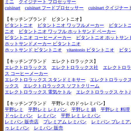
ミニ
クイジナート プロセッサー
cuisinart
cuisinart フードプロセッサー
cuisinart クイジナー
【キッチンブランド ビタントニオ】
ビタントニオ
ビタントニオ ワッフルメーカー
ビタントニ
ニオ
ビタントニオ ワッフル ホットサンド ベーカー
ビタントニオ コーヒーメーカー
ビタントニオ ホットサン
ホットサンドメーカー ビタントニオ
ホットサンド ビタントニオ
vitantonio ビタントニオ
ビタ
【キッチンブランド エレクトロラックス】
エレクトロラックス
エレクトロラックス社
エレクトロラ
ス コーヒーメーカー
エレクトロラックス スタンドミキサー
エレクトロラックス
ックス
エレクトロラックス ソフトクリーム
エレクトロラックス 電気ケトル
エレクトロラックス ケト
【キッチンブランド 平野レミのドゥレミパン】
平野レミ
平野レミ レミパン
平野レミ 鍋
平野レミ 料理
ドゥレミパン
レミパン
平野 レミ レミパン
レミパン 販売店
プレミアム レミパン
レミパン プレミア
ゥ レミパン
レミパン 販売