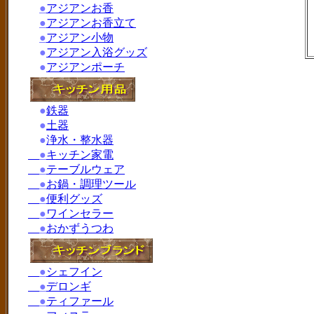
●
アジアンお香
●
アジアンお香立て
●
アジアン小物
●
アジアン入浴グッズ
●
アジアンポーチ
●
鉄器
●
土器
●
浄水・整水器
●
キッチン家電
●
テーブルウェア
●
お鍋・調理ツール
●
便利グッズ
●
ワインセラー
●
おかずうつわ
●
シェフイン
●
デロンギ
●
ティファール