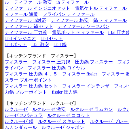
ル
ティファール 激安
ih ティファール
ティファール インジニオセット
電気ケトル ティファール
ィファール 通販
フライパン ティファール
ティファール ih対応
ティファール 格安
鍋 ティファール
ティファール 鍋 セット
ティファール ソースパン
ティファール 圧力釜
電気ポット ティファール
t-fal 圧力
t-fal インジニオ
t-fal セット
t-fal ポット
t-fal 激安
t-fal 鍋
【キッチンブランド フィスラー】
フィスラー
フィスラー 圧力鍋
圧力鍋 フィスラー
フィ
ライパン
フィスラー 圧力鍋 ロイヤル
フィスラー 圧力鍋 ４．５
フィスラー fissler
フィスラー 
スラー ブルーポイント
フィスラー 圧力鍋 セット
フィスラー インテンザ
フィス
力鍋 ブルーポイント
fissler 圧力鍋
【キッチンブランド ルクルーゼ】
ルクルーゼ
ルクルーゼ 激安
ルクルーゼ ラムカン
ルク
ルーゼ スパチュラ
ルクルーゼ ココット
ルクルーゼ 鍋
ルクルーゼ スキレット
ルクルーゼ プレー
ムカンダムール
ルクルーゼ ジャポン