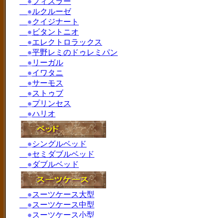
●
フィスラー
●
ルクルーゼ
●
クイジナート
●
ビタントニオ
●
エレクトロラックス
●
平野レミのドゥレミパン
●
リーガル
●
イワタニ
●
サーモス
●
ストゥブ
●
プリンセス
●
ハリオ
●
シングルベッド
●
セミダブルベッド
●
ダブルベッド
●
スーツケース大型
●
スーツケース中型
●
スーツケース小型