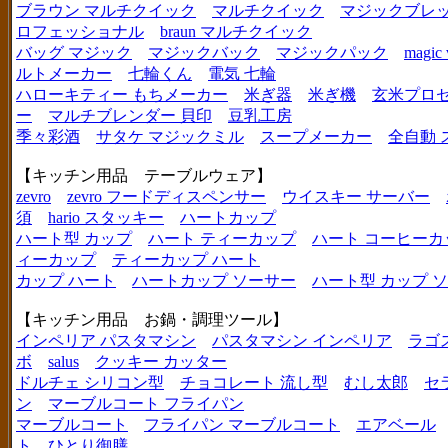
ブラウン マルチクイック
マルチクイック
マジックブレ
ロフェッショナル
braun マルチクイック
バッグ マジック
マジックバック
マジックパック
magic 
ルトメーカー
七輪くん
電気 七輪
ハローキティー もちメーカー
米ぎ器
米ぎ機
玄米プロ
ー
マルチブレンダー 貝印
豆乳工房
季々彩酒
サタケ マジックミル
スープメーカー
全自動 
【キッチン用品 テーブルウェア】
zevro
zevro フードディスペンサー
ウイスキー サーバー
須
hario スタッキー
ハートカップ
ハート型 カップ
ハート ティーカップ
ハート コーヒーカ
ィーカップ
ティーカップ ハート
カップ ハート
ハートカップ ソーサー
ハート型 カップ 
【キッチン用品 お鍋・調理ツール】
インペリア パスタマシン
パスタマシン インペリア
ラゴ
ボ
salus
クッキー カッター
ドルチェ シリコン型
チョコレート 流し型
むし太郎
セ
ン
マーブルコート フライパン
マーブルコート
フライパン マーブルコート
エアベール
ト
ひとり御膳