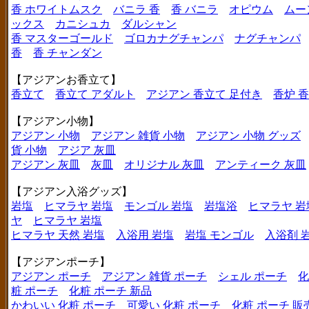
香 ホワイトムスク
バニラ 香
香 バニラ
オピウム
ムー
ックス
カニシュカ
ダルシャン
香 マスターゴールド
ゴロカナグチャンパ
ナグチャンパ
香
香 チャンダン
【アジアンお香立て】
香立て
香立て アダルト
アジアン 香立て 足付き
香炉 
【アジアン小物】
アジアン 小物
アジアン 雑貨 小物
アジアン 小物 グッズ
貨 小物
アジア 灰皿
アジアン 灰皿
灰皿
オリジナル 灰皿
アンティーク 灰皿
【アジアン入浴グッズ】
岩塩
ヒマラヤ 岩塩
モンゴル 岩塩
岩塩浴
ヒマラヤ 岩
ヤ
ヒマラヤ 岩塩
ヒマラヤ 天然 岩塩
入浴用 岩塩
岩塩 モンゴル
入浴剤 
【アジアンポーチ】
アジアン ポーチ
アジアン 雑貨 ポーチ
シェル ポーチ
化
粧 ポーチ
化粧 ポーチ 新品
かわいい 化粧 ポーチ
可愛い 化粧 ポーチ
化粧 ポーチ 販