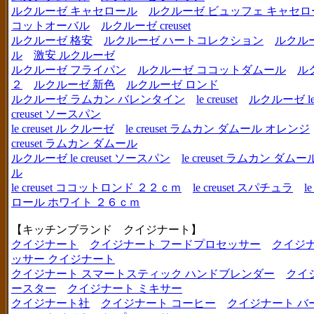
ルクルーゼ キャセロール
ルクルーゼ ビュッフェ キャセロ
コットオーバル
ルクルーゼ creuset
ルクルーゼ 格安
ルクルーゼ ハートコレクション
ルクル
ル
激安 ルクルーゼ
ルクルーゼ フライパン
ルクルーゼ ココットダムール
ル
２
ルクルーゼ 新色
ルクルーゼ ロンド
ルクルーゼ ラムカン バレンタイン
le creuset
ルクルーゼ le c
creuset ソースパン
le creuset ル クルーゼ
le creuset ラムカン ダムール オレンジ
creuset ラムカン ダムール
ルクルーゼ le creuset ソースパン
le creuset ラムカン 
ル
le creuset ココットロンド ２２ｃｍ
le creuset スパチュラ
l
ロール ホワイト ２６ｃｍ
【キッチンブランド クイジナート】
クイジナート
クイジナート フードプロセッサー
クイジ
ッサー クイジナート
クイジナート スマートスティック ハンドブレンダー
クイ
ースター
クイジナート ミキサー
クイジナート社
クイジナート コーヒー
クイジナート バ