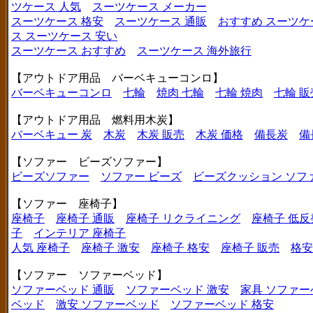
ツケース 人気
スーツケース メーカー
スーツケース 格安
スーツケース 通販
おすすめ スーツケ
ス
スーツケース 安い
スーツケース おすすめ
スーツケース 海外旅行
【アウトドア用品 バーベキューコンロ】
バーベキューコンロ
七輪
焼肉 七輪
七輪 焼肉
七輪 販
【アウトドア用品 燃料用木炭】
バーベキュー 炭
木炭
木炭 販売
木炭 価格
備長炭
備
【ソファー ビーズソファー】
ビーズソファー
ソファー ビーズ
ビーズクッション ソフ
【ソファー 座椅子】
座椅子
座椅子 通販
座椅子 リクライニング
座椅子 低反
子
インテリア 座椅子
人気 座椅子
座椅子 激安
座椅子 格安
座椅子 販売
格安
【ソファー ソファーベッド】
ソファーベッド 通販
ソファーベッド 激安
家具 ソファー
ベッド
激安 ソファーベッド
ソファーベッド 格安