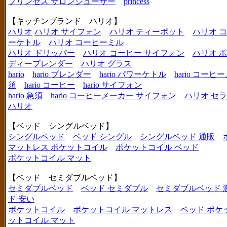
プリンセス サロンジューサー
princess
【キッチンブランド ハリオ】
ハリオ
ハリオ サイフォン
ハリオ ティーポット
ハリオ 
ーケトル
ハリオ コーヒーミル
ハリオ ドリッパー
ハリオ コーヒー サイフォン
ハリオ 
ディーブレンダー
ハリオ グラス
hario
hario ブレンダー
hario パワーケトル
hario コー
須
hario コーヒー
hario サイフォン
hario 急須
hario コーヒーメーカー サイフォン
ハリオ セ
ハリオ
【ベッド シングルベッド】
シングルベッド
ベッド シングル
シングルベッド 通販
マットレス ポケットコイル
ポケットコイル ベッド
ポケットコイル マット
【ベッド セミダブルベッド】
セミダブルベッド
ベッド セミダブル
セミダブルベッド 
ド 安い
ポケットコイル
ポケットコイル マットレス
ベッド ポケ
ットコイル マット