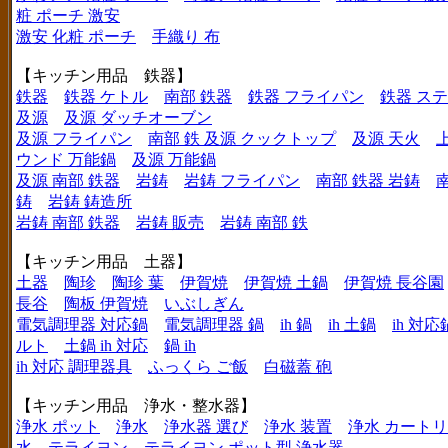
粧 ポーチ 激安
激安 化粧 ポーチ
手織り 布
【キッチン用品 鉄器】
鉄器
鉄器 ケトル
南部 鉄器
鉄器 フライパン
鉄器 ス
及源
及源 ダッチオーブン
及源 フライパン
南部 鉄 及源 クックトップ
及源 天火
ウンド 万能鍋
及源 万能鍋
及源 南部 鉄器
岩鋳
岩鋳 フライパン
南部 鉄器 岩鋳
鋳
岩鋳 鋳造所
岩鋳 南部 鉄器
岩鋳 販売
岩鋳 南部 鉄
【キッチン用品 土器】
土器
陶珍
陶珍 葉
伊賀焼
伊賀焼 土鍋
伊賀焼 長谷園
長谷
陶板 伊賀焼
いぶしぎん
電気調理器 対応鍋
電気調理器 鍋
ih 鍋
ih 土鍋
ih 対応
ルト
土鍋 ih 対応
鍋 ih
ih 対応 調理器具
ふっくら ご飯
白磁蓋 砲
【キッチン用品 浄水・整水器】
浄水 ポット
浄水
浄水器 選び
浄水 装置
浄水 カート
水
テライヨン
テライヨン ポット型 浄水器