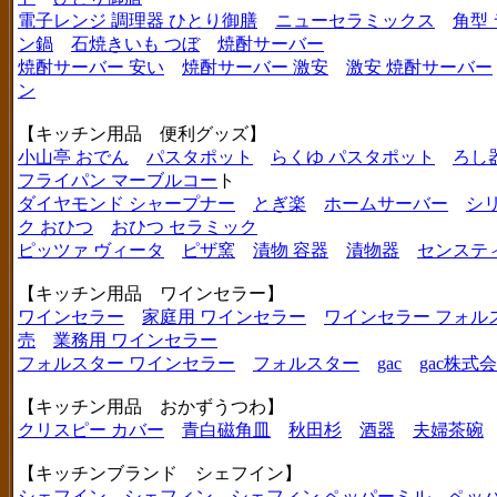
電子レンジ 調理器 ひとり御膳
ニューセラミックス
角型
ン鍋
石焼きいも つぼ
焼酎サーバー
焼酎サーバー 安い
焼酎サーバー 激安
激安 焼酎サーバー
ン
【キッチン用品 便利グッズ】
小山亭 おでん
パスタポット
らくゆ パスタポット
ろし
フライパン マーブルコー
ト
ダイヤモンド シャープナー
とぎ楽
ホームサーバー
シ
ク おひつ
おひつ セラミック
ピッツァ ヴィータ
ピザ窯
漬物 容器
漬物器
センステ
【キッチン用品 ワインセラー】
ワインセラー
家庭用 ワインセラー
ワインセラー フォル
売
業務用 ワインセラー
フォルスター ワインセラー
フォルスター
gac
gac株式
【キッチン用品 おかずうつわ】
クリスピー カバー
青白磁角皿
秋田杉
酒器
夫婦茶碗
【キッチンブランド シェフイン】
シェフイン
シェフィン
シェフィン ペッパーミル
ペッ