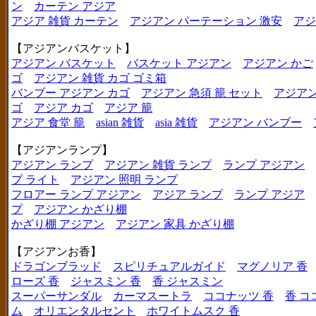
ン
カーテン アジア
アジア 雑貨 カーテン
アジアン パーテーション 激安
アジ
【アジアンバスケット】
アジアン バスケット
バスケット アジアン
アジアン かご
ゴ
アジアン 雑貨 カゴ ゴミ箱
バンブー アジアン カゴ
アジアン 急須 籠 セット
アジアン
ゴ
アジア カゴ
アジア 籠
アジア 食堂 籠
asian 雑貨
asia 雑貨
アジアン バンブー
【アジアンランプ】
アジアン ランプ
アジアン 雑貨 ランプ
ランプ アジアン
プ ライト
アジアン 照明 ランプ
フロアー ランプ アジアン
アジア ランプ
ランプ アジア
プ
アジアン かざり棚
かざり棚 アジアン
アジアン 家具 かざり棚
【アジアンお香】
ドラゴンブラッド
スピリチュアルガイド
マグノリア 香
ローズ 香
ジャスミン 香
香 ジャスミン
スーパーサンダル
カーマスートラ
ココナッツ 香
香 コ
ム
オリエンタルセント
ホワイトムスク 香