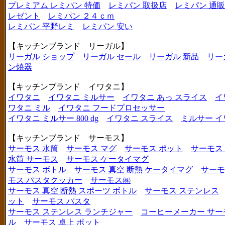
プレミアム レミパン 特価
レミパン 取扱店
レミパン 通販
レゼント
レミパン ２４ｃｍ
レミパン 平野レミ
レミパン 安い
【キッチンブランド リーガル】
リーガル ショップ
リーガル セール
リーガル 新品
リー
ン焼器
【キッチンブランド イワタニ】
イワタニ
イワタニ ミルサー
イワタニ あっ スライス
イ
ワタニ ミル
イワタニ フードプロセッサー
イワタニ ミルサー 800 dg
イワタニ スライス
ミルサー イ
【キッチンブランド サーモス】
サーモス 水筒
サーモス マグ
サーモス ポット
サーモス
水筒 サーモス
サーモス ケータイマグ
サーモス ボトル
サーモス 真空 断熱 ケータイマグ
サーモ
モス パスタクッカー
サーモス㈱
サーモス 真空 断熱 スポーツ ボトル
サーモス ステンレス
ット
サーモス パスタ
サーモス ステンレス ランチジャー
コーヒーメーカー サー
ル
サーモス 卓上 ポット