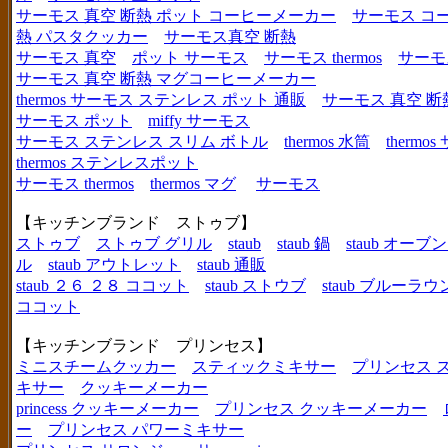
サーモス 真空 断熱 ポット コーヒーメーカー
サーモス コ
熱 パスタクッカー
サーモス真空 断熱
サーモス 真空
ポット サーモス
サーモス thermos
サーモ
サーモス 真空 断熱 マグコーヒーメーカー
thermos サーモス ステンレス ポット 通販
サーモス 真空 断
サーモス ポット
miffy サーモス
サーモス ステンレス スリム ボトル
thermos 水筒
thermo
thermos ステンレスポット
サーモス thermos
thermos マグ
サーモス
【キッチンブランド ストゥブ】
ストゥブ
ストゥブ グリル
staub
staub 鍋
staub オー
ル
staub アウトレット
staub 通販
staub ２６ ２８ ココット
staub ストウブ
staub ブルーラ
ココット
【キッチンブランド プリンセス】
ミニスチームクッカー
スティックミキサー
プリンセス 
キサー
クッキーメーカー
princess クッキーメーカー
プリンセス クッキーメーカー
ー
プリンセス パワーミキサー