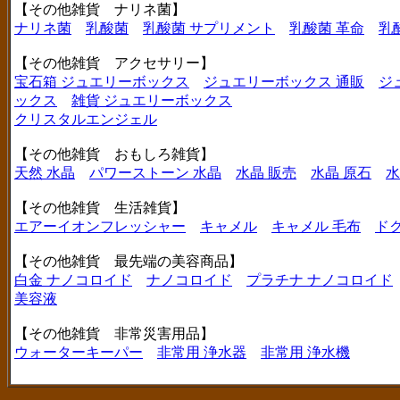
【その他雑貨 ナリネ菌】
ナリネ菌
乳酸菌
乳酸菌 サプリメント
乳酸菌 革命
乳
【その他雑貨 アクセサリー】
宝石箱 ジュエリーボックス
ジュエリーボックス 通販
ジ
ックス
雑貨 ジュエリーボックス
クリスタルエンジェル
【その他雑貨 おもしろ雑貨】
天然 水晶
パワーストーン 水晶
水晶 販売
水晶 原石
水
【その他雑貨 生活雑貨】
エアーイオンフレッシャー
キャメル
キャメル 毛布
ド
【その他雑貨 最先端の美容商品】
白金 ナノコロイド
ナノコロイド
プラチナ ナノコロイド
美容液
【その他雑貨 非常災害用品】
ウォーターキーパー
非常用 浄水器
非常用 浄水機