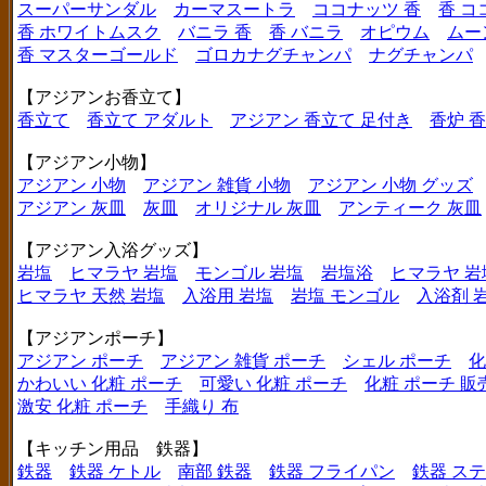
スーパーサンダル
カーマスートラ
ココナッツ 香
香 コ
香 ホワイトムスク
バニラ 香
香 バニラ
オピウム
ムー
香 マスターゴールド
ゴロカナグチャンパ
ナグチャンパ
【アジアンお香立て】
香立て
香立て アダルト
アジアン 香立て 足付き
香炉 
【アジアン小物】
アジアン 小物
アジアン 雑貨 小物
アジアン 小物 グッズ
アジアン 灰皿
灰皿
オリジナル 灰皿
アンティーク 灰皿
【アジアン入浴グッズ】
岩塩
ヒマラヤ 岩塩
モンゴル 岩塩
岩塩浴
ヒマラヤ 岩
ヒマラヤ 天然 岩塩
入浴用 岩塩
岩塩 モンゴル
入浴剤 
【アジアンポーチ】
アジアン ポーチ
アジアン 雑貨 ポーチ
シェル ポーチ
化
かわいい 化粧 ポーチ
可愛い 化粧 ポーチ
化粧 ポーチ 販
激安 化粧 ポーチ
手織り 布
【キッチン用品 鉄器】
鉄器
鉄器 ケトル
南部 鉄器
鉄器 フライパン
鉄器 ス