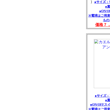
）
●サイズ：Ｗ
●
●ON/
※電球はご用意
もの
価格７
●サイズ：
●
●ON/OFF
※電球はご用意