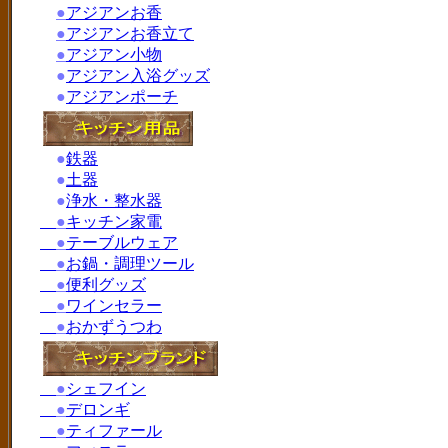
●
アジアンお香
●
アジアンお香立て
●
アジアン小物
●
アジアン入浴グッズ
●
アジアンポーチ
●
鉄器
●
土器
●
浄水・整水器
●
キッチン家電
●
テーブルウェア
●
お鍋・調理ツール
●
便利グッズ
●
ワインセラー
●
おかずうつわ
●
シェフイン
●
デロンギ
●
ティファール