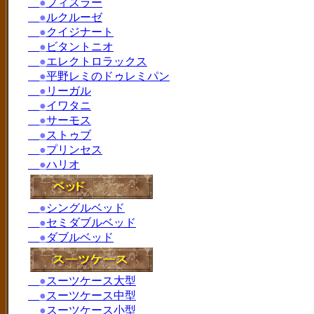
●
フィスラー
●
ルクルーゼ
●
クイジナート
●
ビタントニオ
●
エレクトロラックス
●
平野レミのドゥレミパン
●
リーガル
●
イワタニ
●
サーモス
●
ストゥブ
●
プリンセス
●
ハリオ
●
シングルベッド
●
セミダブルベッド
●
ダブルベッド
●
スーツケース大型
●
スーツケース中型
●
スーツケース小型