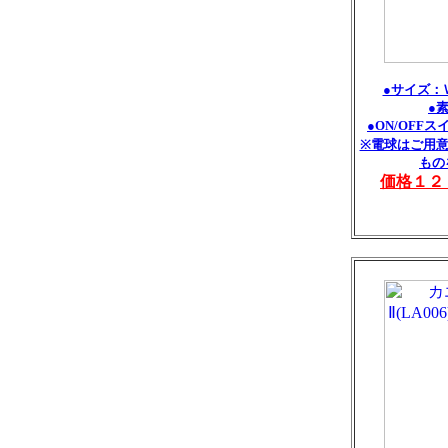
●サイズ：Ｗ
●
●ON/OFF
※電球はご用意
もの
価格１２