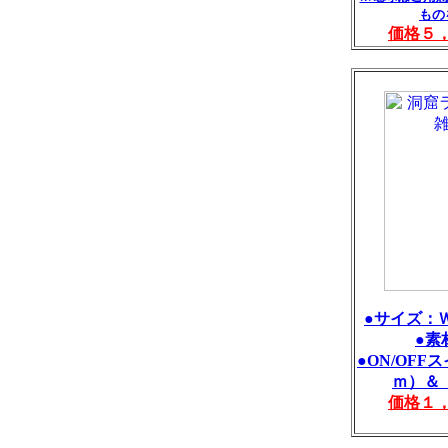
もの
価格５
●サイズ：Ｗ
●素
●ON/OFF
ｍ）＆
価格１