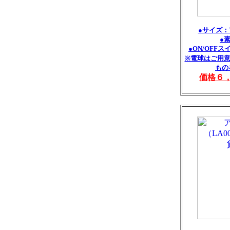
●サイズ：
●
●ON/OFF
※電球はご用意
もの
価格６