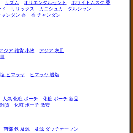
リズム
オリエンタルセント
ホワイトムスク 香
ンド
リリックス
カニシュカ
ダルシャン
チャンダン 香
香 チャンダン
アジア 雑貨 小物
アジア 灰皿
灰皿
塩 ヒマラヤ
ヒマラヤ 岩塩
人気 化粧 ポーチ
化粧 ポーチ 新品
 雑貨
化粧 ポーチ 激安
南部 鉄 及源
及源 ダッチオーブン