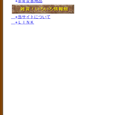
●
非常災害用品
●
当サイトについて
●
ＬＩＮＫ