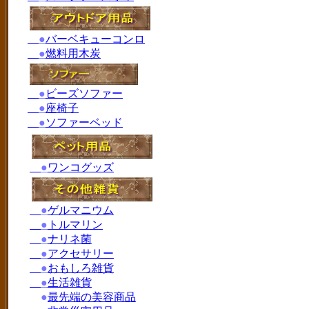
●
バーベキューコンロ
●
燃料用木炭
●
ビーズソファー
●
座椅子
●
ソファーベッド
●
ワンコグッズ
●
ゲルマニウム
●
トルマリン
●
ナリネ菌
●
アクセサリー
●
おもしろ雑貨
●
生活雑貨
●
最先端の美容商品