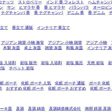
コナッツ
ストロベリー
インド 香 フォレスト
ヘムチャンパ
ン
サン
ヒマラヤ 香
香 ヒマラヤ
パランパラ
オーロビ
ナグチャンパ 香
香 ナグチャンパ
デニム 香
香 デニム
香立て
香立て 通販
インテリア 香立て
アジアン 雑貨 小物 激安
アジアン 小物 雑貨
アジア 小物
木製 灰皿
卓上 灰皿
雑貨 灰皿
和風 灰皿
インテリア 
塩 入浴剤
岩塩 販売
岩塩 入浴剤
岩塩 風呂
天然 岩塩
岩
岩塩
チベット 岩塩
粧 ポーチ
化粧 ポーチ 人気
化粧 ポーチ 通販
ポーチ 化粧
売
おすすめ 化粧 ポーチ
化粧 ポーチ おすすめ
化粧 ポーチ
テーキ皿
及源
及源 鋳造
及源鋳造株式会社
南部 鉄器 及源