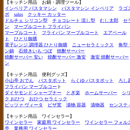
【キッチン用品 お鍋・調理ツール】
インペリア パスタマシン
パスタマシン インペリア
ラゴ
ボ
salus
クッキー カッター
ドルチェ シリコン型
チョコレート 流し型
むし太郎
セ
ン
マーブルコート フライパン
マーブルコート
フライパン マーブルコート
エアベール
ト
ひとり御膳
電子レンジ 調理器 ひとり御膳
ニューセラミックス
角型
ン鍋
石焼きいも つぼ
焼酎サーバー
焼酎サーバー 安い
焼酎サーバー 激安
激安 焼酎サーバー
ン
【キッチン用品 便利グッズ】
小山亭 おでん
パスタポット
らくゆ パスタポット
ろし
フライパン マーブルコー
ト
ダイヤモンド シャープナー
とぎ楽
ホームサーバー
シ
ク おひつ
おひつ セラミック
ピッツァ ヴィータ
ピザ窯
漬物 容器
漬物器
センステ
【キッチン用品 ワインセラー】
ワインセラー
家庭用 ワインセラー
ワインセラー フォル
売
業務用 ワインセラー