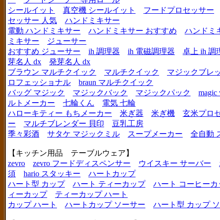
シールイット
真空機 シールイット
フードプロセッサー
セッサー 人気
ハンドミキサー
電動 ハンドミキサー
ハンドミキサー おすすめ
ハンドミ
ミキサー
ジューサー
おすすめ ジューサー
ih 調理器
ih 電磁調理器
卓上 ih 
芽名人 dx
発芽名人 dx
ブラウン マルチクイック
マルチクイック
マジックブレ
ロフェッショナル
braun マルチクイック
バッグ マジック
マジックバック
マジックパック
magic 
ルトメーカー
七輪くん
電気 七輪
ハローキティー もちメーカー
米ぎ器
米ぎ機
玄米プロ
ー
マルチブレンダー 貝印
豆乳工房
季々彩酒
サタケ マジックミル
スープメーカー
全自動 
【キッチン用品 テーブルウェア】
zevro
zevro フードディスペンサー
ウイスキー サーバー
須
hario スタッキー
ハートカップ
ハート型 カップ
ハート ティーカップ
ハート コーヒーカ
ィーカップ
ティーカップ ハート
カップ ハート
ハートカップ ソーサー
ハート型 カップ 