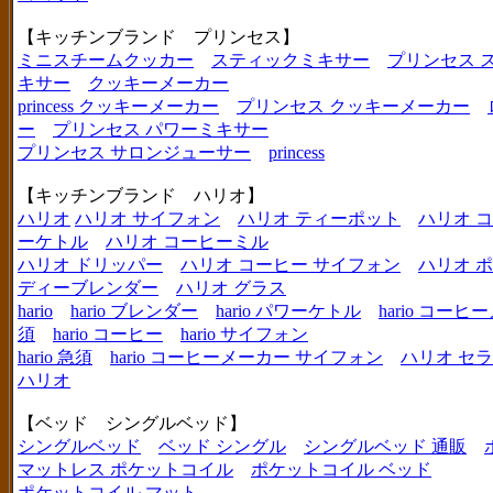
【キッチンブランド プリンセス】
ミニスチームクッカー
スティックミキサー
プリンセス 
キサー
クッキーメーカー
princess クッキーメーカー
プリンセス クッキーメーカー
ー
プリンセス パワーミキサー
プリンセス サロンジューサー
princess
【キッチンブランド ハリオ】
ハリオ
ハリオ サイフォン
ハリオ ティーポット
ハリオ 
ーケトル
ハリオ コーヒーミル
ハリオ ドリッパー
ハリオ コーヒー サイフォン
ハリオ 
ディーブレンダー
ハリオ グラス
hario
hario ブレンダー
hario パワーケトル
hario コー
須
hario コーヒー
hario サイフォン
hario 急須
hario コーヒーメーカー サイフォン
ハリオ セ
ハリオ
【ベッド シングルベッド】
シングルベッド
ベッド シングル
シングルベッド 通販
マットレス ポケットコイル
ポケットコイル ベッド
ポケットコイル マット