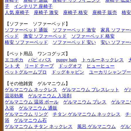
座椅子
座椅子 通販
座椅子 リクライニング
座椅子 低反
子
インテリア 座椅子
人気 座椅子
座椅子 激安
座椅子 格安
座椅子 販売
格安
【ソファー ソファーベッド】
ソファーベッド 通販
ソファーベッド 激安
家具 ソファー
ベッド
激安 ソファーベッド
ソファーベッド 格安
格安 ソファーベッド
ソファーベッド 安い
安い ソファー
【ペット用品 ワンコグッズ】
エコポカ
パピィバス
puppy bath
トゥルーネックレス
ント 犬
リード テープ
ドッグオフ
ヒューヒュー
ペットグルームプロ
ドッグキャビン
ユーカリシャンプー
【その他雑貨 ゲルマニウム】
ゲルマニウム ネックレス
ゲルマニウム ブレスレット
ゲ
温浴効果
ゲルマニウム 入浴剤
ゲルマニウム 温浴 ボール
ゲルマニウム ブレス
ゲルマニ
入浴
ゲルマニウム 通販
ゲルマニウム リング
チタン ゲルマニウム ネックレス
チ
浴
ゲルマニウム石
ゲルマニウム チタン ネックレス
風呂 ゲルマニウム
ゲル