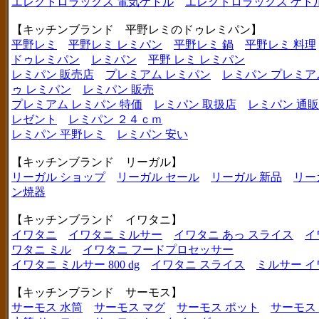
エレクトロラックス 電気ケトル
エレクトロラックス ケト
【キッチンブランド 平野レミのドゥレミパン】
平野レミ
平野レミ レミパン
平野レミ 鍋
平野レミ 料理
ドゥレミパン
レミパン
平野 レミ レミパン
レミパン 販売店
プレミアム レミパン
レミパン プレミア
ゥ レミパン
レミパン 販売
プレミアム レミパン 特価
レミパン 取扱店
レミパン 通販
レゼント
レミパン ２４ｃｍ
レミパン 平野レミ
レミパン 安い
【キッチンブランド リーガル】
リーガル ショップ
リーガル セール
リーガル 新品
リー
ン焼器
【キッチンブランド イワタニ】
イワタニ
イワタニ ミルサー
イワタニ あっ スライス
イ
ワタニ ミル
イワタニ フードプロセッサー
イワタニ ミルサー 800 dg
イワタニ スライス
ミルサー イ
【キッチンブランド サーモス】
サーモス 水筒
サーモス マグ
サーモス ポット
サーモス