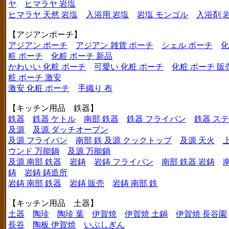
ヤ
ヒマラヤ 岩塩
ヒマラヤ 天然 岩塩
入浴用 岩塩
岩塩 モンゴル
入浴剤 
【アジアンポーチ】
アジアン ポーチ
アジアン 雑貨 ポーチ
シェル ポーチ
化
粧 ポーチ
化粧 ポーチ 新品
かわいい 化粧 ポーチ
可愛い 化粧 ポーチ
化粧 ポーチ 販
粧 ポーチ 激安
激安 化粧 ポーチ
手織り 布
【キッチン用品 鉄器】
鉄器
鉄器 ケトル
南部 鉄器
鉄器 フライパン
鉄器 ス
及源
及源 ダッチオーブン
及源 フライパン
南部 鉄 及源 クックトップ
及源 天火
ウンド 万能鍋
及源 万能鍋
及源 南部 鉄器
岩鋳
岩鋳 フライパン
南部 鉄器 岩鋳
鋳
岩鋳 鋳造所
岩鋳 南部 鉄器
岩鋳 販売
岩鋳 南部 鉄
【キッチン用品 土器】
土器
陶珍
陶珍 葉
伊賀焼
伊賀焼 土鍋
伊賀焼 長谷園
長谷
陶板 伊賀焼
いぶしぎん