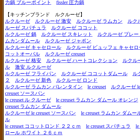
力鍋 ブルーポイント
fissler 圧力鍋
【キッチンブランド ルクルーゼ】
ルクルーゼ
ルクルーゼ 激安
ルクルーゼ ラムカン
ルク
ルーゼ スパチュラ
ルクルーゼ ココット
ルクルーゼ 鍋
ルクルーゼ スキレット
ルクルーゼ プレー
ムカンダムール
ルクルーゼ ジャポン
ルクルーゼ キャセロール
ルクルーゼ ビュッフェ キャセロ
コットオーバル
ルクルーゼ creuset
ルクルーゼ 格安
ルクルーゼ ハートコレクション
ルクル
ル
激安 ルクルーゼ
ルクルーゼ フライパン
ルクルーゼ ココットダムール
ル
２
ルクルーゼ 新色
ルクルーゼ ロンド
ルクルーゼ ラムカン バレンタイン
le creuset
ルクルーゼ le c
creuset ソースパン
le creuset ル クルーゼ
le creuset ラムカン ダムール オレンジ
creuset ラムカン ダムール
ルクルーゼ le creuset ソースパン
le creuset ラムカン 
ル
le creuset ココットロンド ２２ｃｍ
le creuset スパチュラ
l
ロール ホワイト ２６ｃｍ