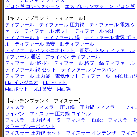
デロンギ コンベクション
エスプレッソマシーン デロンギ
【キッチンブランド ティファール】
ティファール
ティファール 圧力鍋
ティファール 電気 ケ
ァール
ティファール ポット
ティファール t-fal
ティファール ih
ティファール 鍋
ティファール 電気 ポッ
ル
ティファール 激安
ih ティファール
ティファール インジニオセット
電気ケトル ティファール
ィファール 通販
フライパン ティファール
ティファール ih対応
ティファール 格安
鍋 ティファール
ティファール 鍋 セット
ティファール ソースパン
ティファール 圧力釜
電気ポット ティファール
t-fal 圧力
t-fal インジニオ
t-fal セット
t-fal ポット
t-fal 激安
t-fal 鍋
【キッチンブランド フィスラー】
フィスラー
フィスラー 圧力鍋
圧力鍋 フィスラー
フィ
ライパン
フィスラー 圧力鍋 ロイヤル
フィスラー 圧力鍋 ４．５
フィスラー fissler
フィスラー 
スラー ブルーポイント
フィスラー 圧力鍋 セット
フィスラー インテンザ
フィス