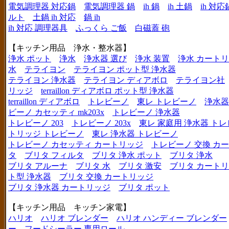
電気調理器 対応鍋
電気調理器 鍋
ih 鍋
ih 土鍋
ih 対応
ルト
土鍋 ih 対応
鍋 ih
ih 対応 調理器具
ふっくら ご飯
白磁蓋 砲
【キッチン用品 浄水・整水器】
浄水 ポット
浄水
浄水器 選び
浄水 装置
浄水 カート
水
テライヨン
テライヨン ポット型 浄水器
テライヨン 浄水器
テライヨン ディアボロ
テライヨン社
リッジ
terraillon ディアボロ ポット型 浄水器
terraillon ディアボロ
トレビーノ
東レ トレビーノ
浄水器
ビーノ カセッティ mk203x
トレビーノ 浄水器
トレビーノ 203
トレビーノ 203x
東レ 家庭用 浄水器 ト
トリッジ トレビーノ
東レ 浄水器 トレビーノ
トレビーノ カセッティ カートリッジ
トレビーノ 交換 カ
タ
ブリタ フィルタ
ブリタ 浄水 ポット
ブリタ 浄水
ブリタ アルーナ
ブリタ 水
ブリタ 激安
ブリタ カートリ
ト型 浄水器
ブリタ 交換 カートリッジ
ブリタ 浄水器 カートリッジ
ブリタ ポット
【キッチン用品 キッチン家電】
ハリオ
ハリオ ブレンダー
ハリオ ハンディー ブレンダー
ー
フードシーラー 専用ロール