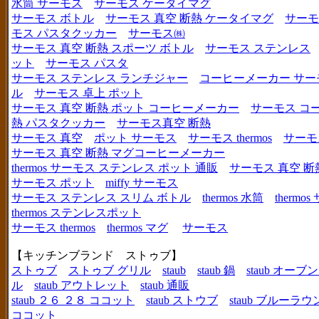
水筒 サーモス
サーモス ケータイマグ
サーモス ボトル
サーモス 真空 断熱 ケータイマグ
サーモ
モス パスタクッカー
サーモス㈱
サーモス 真空 断熱 スポーツ ボトル
サーモス ステンレス
ット
サーモス パスタ
サーモス ステンレス ランチジャー
コーヒーメーカー サー
ル
サーモス 卓上 ポット
サーモス 真空 断熱 ポット コーヒーメーカー
サーモス コ
熱 パスタクッカー
サーモス真空 断熱
サーモス 真空
ポット サーモス
サーモス thermos
サーモ
サーモス 真空 断熱 マグコーヒーメーカー
thermos サーモス ステンレス ポット 通販
サーモス 真空 断
サーモス ポット
miffy サーモス
サーモス ステンレス スリム ボトル
thermos 水筒
thermo
thermos ステンレスポット
サーモス thermos
thermos マグ
サーモス
【キッチンブランド ストゥブ】
ストゥブ
ストゥブ グリル
staub
staub 鍋
staub オー
ル
staub アウトレット
staub 通販
staub ２６ ２８ ココット
staub ストウブ
staub ブルーラ
ココット