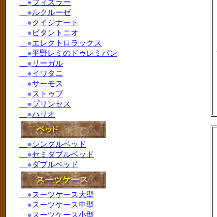
●
フィスラー
●
ルクルーゼ
●
クイジナート
●
ビタントニオ
●
エレクトロラックス
●
平野レミのドゥレミパン
●
リーガル
●
イワタニ
●
サーモス
●
ストゥブ
●
プリンセス
●
ハリオ
●
シングルベッド
●
セミダブルベッド
●
ダブルベッド
●
スーツケース大型
●
スーツケース中型
●
スーツケース小型