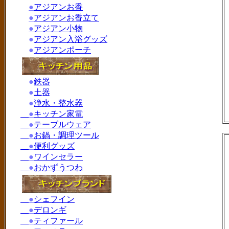
●
アジアンお香
●
アジアンお香立て
●
アジアン小物
●
アジアン入浴グッズ
●
アジアンポーチ
●
鉄器
●
土器
●
浄水・整水器
●
キッチン家電
●
テーブルウェア
●
お鍋・調理ツール
●
便利グッズ
●
ワインセラー
●
おかずうつわ
●
シェフイン
●
デロンギ
●
ティファール