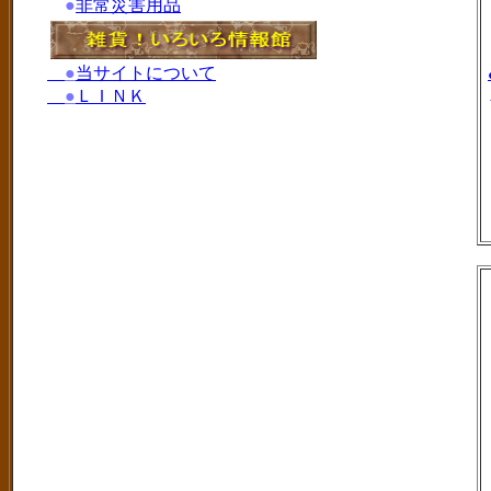
●
非常災害用品
●
当サイトについて
●
ＬＩＮＫ