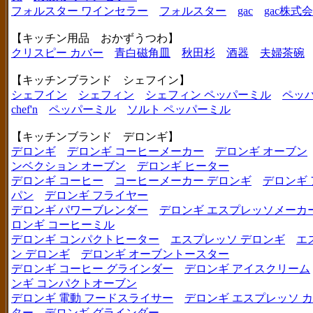
フォルスター ワインセラー
フォルスター
gac
gac株式
【キッチン用品 おかずうつわ】
クリスピー カバー
青白磁角皿
秋田杉
酒器
夫婦茶碗
【キッチンブランド シェフイン】
シェフイン
シェフィン
シェフィン ペッパーミル
ペッ
chef'n
ペッパーミル
ソルト ペッパーミル
【キッチンブランド デロンギ】
デロンギ
デロンギ コーヒーメーカー
デロンギ オーブン
ンベクション オーブン
デロンギ ヒーター
デロンギ コーヒー
コーヒーメーカー デロンギ
デロンギ
パン
デロンギ フライヤー
デロンギ パワーブレンダー
デロンギ エスプレッソメーカ
ロンギ コーヒーミル
デロンギ コンパクトヒーター
エスプレッソ デロンギ
エ
ン デロンギ
デロンギ オーブントースター
デロンギ コーヒー グラインダー
デロンギ アイスクリーム
ンギ コンパクトオーブン
デロンギ 電動 フードスライサー
デロンギ エスプレッソ 
ター
デロンギ グラインダー