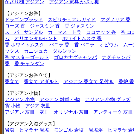
かざり棚 アジアン
アジアン 家具 かざり棚
【アジアンお香】
ドラゴンブラッド
スピリチュアルガイド
マグノリア 香
ローズ 香
ジャスミン 香
香 ジャスミン
スーパーサンダル
カーマスートラ
ココナッツ 香
香 コ
ム
オリエンタルセント
ホワイトムスク 香
香 ホワイトムスク
バニラ 香
香 バニラ
オピウム
ムー
ックス
カニシュカ
ダルシャン
香 マスターゴールド
ゴロカナグチャンパ
ナグチャンパ
香
香 チャンダン
【アジアンお香立て】
香立て
香立て アダルト
アジアン 香立て 足付き
香炉 
【アジアン小物】
アジアン 小物
アジアン 雑貨 小物
アジアン 小物 グッズ
貨 小物
アジア 灰皿
アジアン 灰皿
灰皿
オリジナル 灰皿
アンティーク 灰皿
【アジアン入浴グッズ】
岩塩
ヒマラヤ 岩塩
モンゴル 岩塩
岩塩浴
ヒマラヤ 岩