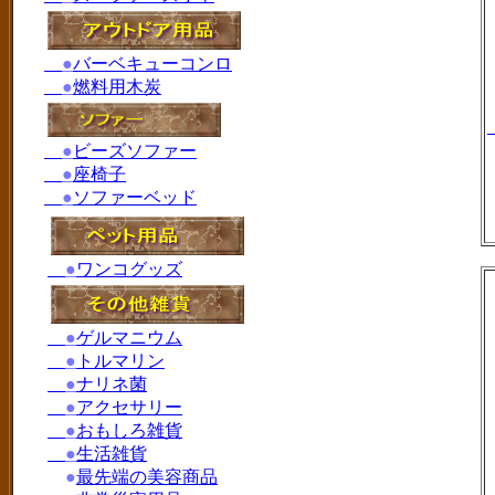
●
バーベキューコンロ
●
燃料用木炭
●
ビーズソファー
●
座椅子
●
ソファーベッド
●
ワンコグッズ
●
ゲルマニウム
●
トルマリン
●
ナリネ菌
●
アクセサリー
●
おもしろ雑貨
●
生活雑貨
●
最先端の美容商品