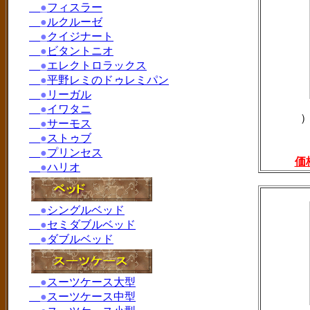
●
フィスラー
●
ルクルーゼ
●
クイジナート
●
ビタントニオ
●
エレクトロラックス
●
平野レミのドゥレミパン
●
リーガル
●
イワタニ
●
サーモス
●
ストゥブ
●
プリンセス
価
●
ハリオ
●
シングルベッド
●
セミダブルベッド
●
ダブルベッド
●
スーツケース大型
●
スーツケース中型