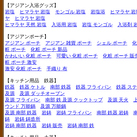
【アジアン入浴グッズ】
岩塩
ヒマラヤ 岩塩
モンゴル 岩塩
岩塩浴
ヒマラヤ 岩
ヤ
ヒマラヤ 岩塩
ヒマラヤ 天然 岩塩
入浴用 岩塩
岩塩 モンゴル
入浴剤 
【アジアンポーチ】
アジアン ポーチ
アジアン 雑貨 ポーチ
シェル ポーチ
化
粧 ポーチ
化粧 ポーチ 新品
かわいい 化粧 ポーチ
可愛い 化粧 ポーチ
化粧 ポーチ 販
粧 ポーチ 激安
激安 化粧 ポーチ
手織り 布
【キッチン用品 鉄器】
鉄器
鉄器 ケトル
南部 鉄器
鉄器 フライパン
鉄器 ス
及源
及源 ダッチオーブン
及源 フライパン
南部 鉄 及源 クックトップ
及源 天火
ウンド 万能鍋
及源 万能鍋
及源 南部 鉄器
岩鋳
岩鋳 フライパン
南部 鉄器 岩鋳
鋳
岩鋳 鋳造所
岩鋳 南部 鉄器
岩鋳 販売
岩鋳 南部 鉄