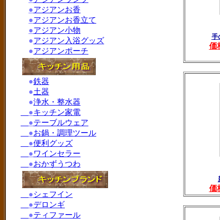
●
アジアンお香
●
アジアンお香立て
●
アジアン小物
手
●
アジアン入浴グッズ
価
●
アジアンポーチ
●
鉄器
●
土器
●
浄水・整水器
●
キッチン家電
●
テーブルウェア
●
お鍋・調理ツール
●
便利グッズ
●
ワインセラー
●
おかずうつわ
価
●
シェフイン
●
デロンギ
●
ティファール