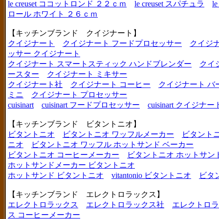
le creuset ココットロンド ２２ｃｍ
le creuset スパチュラ
l
ロール ホワイト ２６ｃｍ
【キッチンブランド クイジナート】
クイジナート
クイジナート フードプロセッサー
クイジ
ッサー クイジナート
クイジナート スマートスティック ハンドブレンダー
クイ
ースター
クイジナート ミキサー
クイジナート社
クイジナート コーヒー
クイジナート バ
ミニ
クイジナート プロセッサー
cuisinart
cuisinart フードプロセッサー
cuisinart クイジナー
【キッチンブランド ビタントニオ】
ビタントニオ
ビタントニオ ワッフルメーカー
ビタントニ
ニオ
ビタントニオ ワッフル ホットサンド ベーカー
ビタントニオ コーヒーメーカー
ビタントニオ ホットサン
ホットサンドメーカー ビタントニオ
ホットサンド ビタントニオ
vitantonio ビタントニオ
ビタ
【キッチンブランド エレクトロラックス】
エレクトロラックス
エレクトロラックス社
エレクトロラ
ス コーヒーメーカー