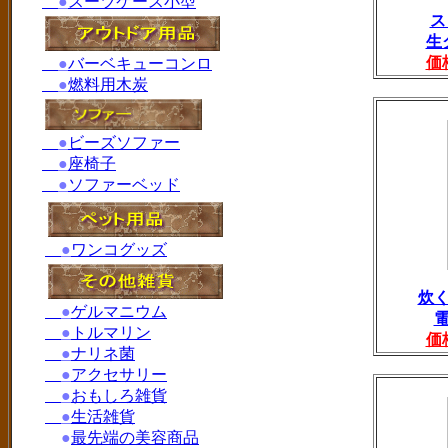
●
スーツケース小型
ス
生
価
●
バーベキューコンロ
●
燃料用木炭
●
ビーズソファー
●
座椅子
●
ソファーベッド
●
ワンコグッズ
炊
●
ゲルマニウム
●
トルマリン
価
●
ナリネ菌
●
アクセサリー
●
おもしろ雑貨
●
生活雑貨
●
最先端の美容商品