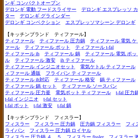
ンギ コンパクトオーブン
デロンギ 電動 フードスライサー
デロンギ エスプレッソ 
ター
デロンギ グラインダー
デロンギ コンベクション
エスプレッソマシーン デロンギ
【キッチンブランド ティファール】
ティファール
ティファール 圧力鍋
ティファール 電気 ケ
ァール
ティファール ポット
ティファール t-fal
ティファール ih
ティファール 鍋
ティファール 電気 ポッ
ル
ティファール 激安
ih ティファール
ティファール インジニオセット
電気ケトル ティファール
ィファール 通販
フライパン ティファール
ティファール ih対応
ティファール 格安
鍋 ティファール
ティファール 鍋 セット
ティファール ソースパン
ティファール 圧力釜
電気ポット ティファール
t-fal 圧力
t-fal インジニオ
t-fal セット
t-fal ポット
t-fal 激安
t-fal 鍋
【キッチンブランド フィスラー】
フィスラー
フィスラー 圧力鍋
圧力鍋 フィスラー
フィ
ライパン
フィスラー 圧力鍋 ロイヤル
フィスラー 圧力鍋 ４．５
フィスラー fissler
フィスラー 