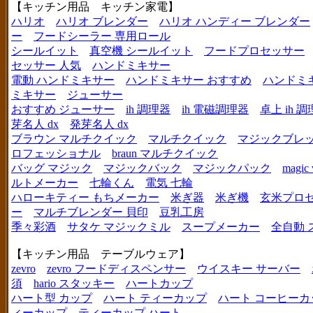
【キッチン用品 キッチン家電】
ハリオ
ハリオ ブレンダー
ハリオ ハンディー ブレンダー
ー
フードシーラー 専用ロール
シールイット
真空機 シールイット
フードプロセッサー
セッサー 人気
ハンドミキサー
電動 ハンドミキサー
ハンドミキサー おすすめ
ハンドミ
ミキサー
ジューサー
おすすめ ジューサー
ih 調理器
ih 電磁調理器
卓上 ih 
芽名人 dx
発芽名人 dx
ブラウン マルチクイック
マルチクイック
マジックブレ
ロフェッショナル
braun マルチクイック
バッグ マジック
マジックバック
マジックパック
magic 
ルトメーカー
七輪くん
電気 七輪
ハローキティー もちメーカー
米ぎ器
米ぎ機
玄米プロ
ー
マルチブレンダー 貝印
豆乳工房
季々彩酒
サタケ マジックミル
スープメーカー
全自動 
【キッチン用品 テーブルウェア】
zevro
zevro フードディスペンサー
ウイスキー サーバー
須
hario スタッキー
ハートカップ
ハート型 カップ
ハート ティーカップ
ハート コーヒーカ
ィーカップ
ティーカップ ハート