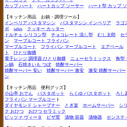
カップ ハート
ハートカップ ソーサー
ハート型 カップ 
【キッチン用品 お鍋・調理ツール】
インペリア パスタマシン
パスタマシン インペリア
ラゴ
ボ
salus
クッキー カッター
ドルチェ シリコン型
チョコレート 流し型
むし太郎
セ
ン
マーブルコート フライパン
マーブルコート
フライパン マーブルコート
エアベール
ト
ひとり御膳
電子レンジ 調理器 ひとり御膳
ニューセラミックス
角型
ン鍋
石焼きいも つぼ
焼酎サーバー
焼酎サーバー 安い
焼酎サーバー 激安
激安 焼酎サーバー
ン
【キッチン用品 便利グッズ】
小山亭 おでん
パスタポット
らくゆ パスタポット
ろし
フライパン マーブルコー
ト
ダイヤモンド シャープナー
とぎ楽
ホームサーバー
シ
ク おひつ
おひつ セラミック
ピッツァ ヴィータ
ピザ窯
漬物 容器
漬物器
センステ