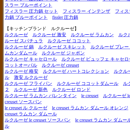
スラー ブルーポイント
フィスラー 圧力鍋 セット
フィスラー インテンザ
フィス
力鍋 ブルーポイント
fissler 圧力鍋
【キッチンブランド ルクルーゼ】
ルクルーゼ
ルクルーゼ 激安
ルクルーゼ ラムカン
ルク
ルーゼ スパチュラ
ルクルーゼ ココット
ルクルーゼ 鍋
ルクルーゼ スキレット
ルクルーゼ プレー
ムカンダムール
ルクルーゼ ジャポン
ルクルーゼ キャセロール
ルクルーゼ ビュッフェ キャセロ
コットオーバル
ルクルーゼ creuset
ルクルーゼ 格安
ルクルーゼ ハートコレクション
ルクル
ル
激安 ルクルーゼ
ルクルーゼ フライパン
ルクルーゼ ココットダムール
ル
２
ルクルーゼ 新色
ルクルーゼ ロンド
ルクルーゼ ラムカン バレンタイン
le creuset
ルクルーゼ le c
creuset ソースパン
le creuset ル クルーゼ
le creuset ラムカン ダムール オレンジ
creuset ラムカン ダムール
ルクルーゼ le creuset ソースパン
le creuset ラムカン 
ル