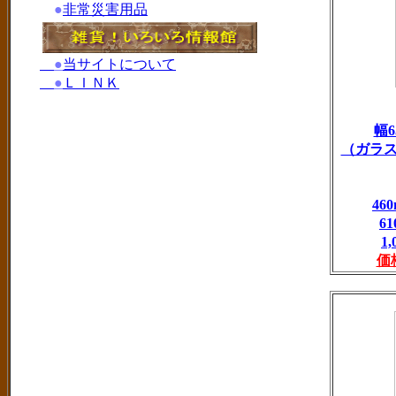
●
非常災害用品
●
当サイトについて
●
ＬＩＮＫ
幅6
（ガラ
4
6
1
価