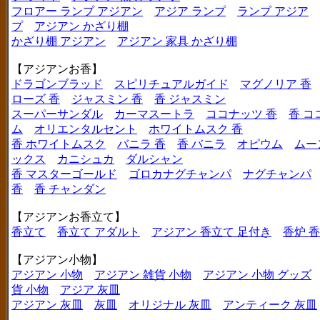
フロアー ランプ アジアン
アジア ランプ
ランプ アジア
プ
アジアン かざり棚
かざり棚 アジアン
アジアン 家具 かざり棚
【アジアンお香】
ドラゴンブラッド
スピリチュアルガイド
マグノリア 香
ローズ 香
ジャスミン 香
香 ジャスミン
スーパーサンダル
カーマスートラ
ココナッツ 香
香 コ
ム
オリエンタルセント
ホワイトムスク 香
香 ホワイトムスク
バニラ 香
香 バニラ
オピウム
ムー
ックス
カニシュカ
ダルシャン
香 マスターゴールド
ゴロカナグチャンパ
ナグチャンパ
香
香 チャンダン
【アジアンお香立て】
香立て
香立て アダルト
アジアン 香立て 足付き
香炉 
【アジアン小物】
アジアン 小物
アジアン 雑貨 小物
アジアン 小物 グッズ
貨 小物
アジア 灰皿
アジアン 灰皿
灰皿
オリジナル 灰皿
アンティーク 灰皿