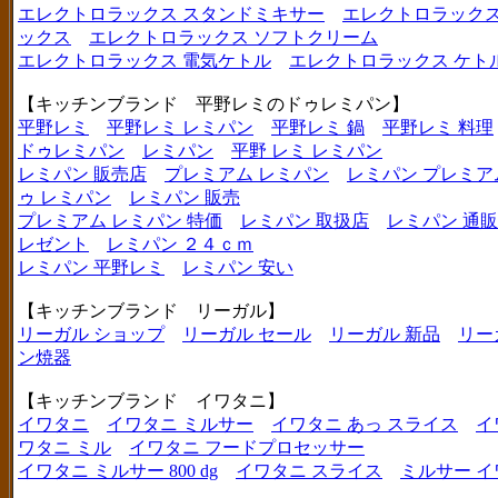
エレクトロラックス スタンドミキサー
エレクトロラックス
ックス
エレクトロラックス ソフトクリーム
エレクトロラックス 電気ケトル
エレクトロラックス ケト
【キッチンブランド 平野レミのドゥレミパン】
平野レミ
平野レミ レミパン
平野レミ 鍋
平野レミ 料理
ドゥレミパン
レミパン
平野 レミ レミパン
レミパン 販売店
プレミアム レミパン
レミパン プレミア
ゥ レミパン
レミパン 販売
プレミアム レミパン 特価
レミパン 取扱店
レミパン 通販
レゼント
レミパン ２４ｃｍ
レミパン 平野レミ
レミパン 安い
【キッチンブランド リーガル】
リーガル ショップ
リーガル セール
リーガル 新品
リー
ン焼器
【キッチンブランド イワタニ】
イワタニ
イワタニ ミルサー
イワタニ あっ スライス
イ
ワタニ ミル
イワタニ フードプロセッサー
イワタニ ミルサー 800 dg
イワタニ スライス
ミルサー イ