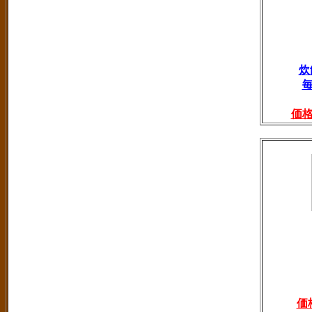
炊
価
価