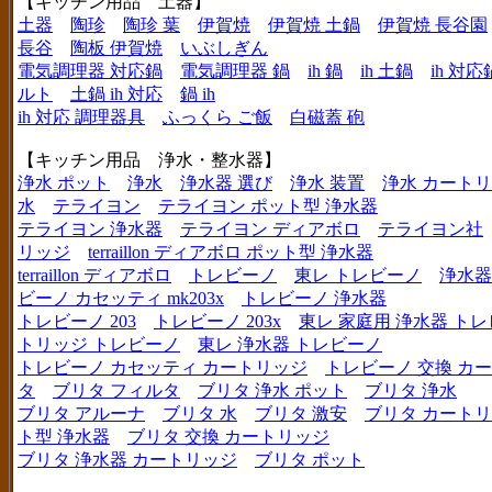
【キッチン用品 土器】
土器
陶珍
陶珍 葉
伊賀焼
伊賀焼 土鍋
伊賀焼 長谷園
長谷
陶板 伊賀焼
いぶしぎん
電気調理器 対応鍋
電気調理器 鍋
ih 鍋
ih 土鍋
ih 対応
ルト
土鍋 ih 対応
鍋 ih
ih 対応 調理器具
ふっくら ご飯
白磁蓋 砲
【キッチン用品 浄水・整水器】
浄水 ポット
浄水
浄水器 選び
浄水 装置
浄水 カート
水
テライヨン
テライヨン ポット型 浄水器
テライヨン 浄水器
テライヨン ディアボロ
テライヨン社
リッジ
terraillon ディアボロ ポット型 浄水器
terraillon ディアボロ
トレビーノ
東レ トレビーノ
浄水器
ビーノ カセッティ mk203x
トレビーノ 浄水器
トレビーノ 203
トレビーノ 203x
東レ 家庭用 浄水器 ト
トリッジ トレビーノ
東レ 浄水器 トレビーノ
トレビーノ カセッティ カートリッジ
トレビーノ 交換 カ
タ
ブリタ フィルタ
ブリタ 浄水 ポット
ブリタ 浄水
ブリタ アルーナ
ブリタ 水
ブリタ 激安
ブリタ カートリ
ト型 浄水器
ブリタ 交換 カートリッジ
ブリタ 浄水器 カートリッジ
ブリタ ポット