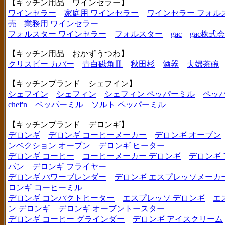
【キッチン用品 ワインセラー】
ワインセラー
家庭用 ワインセラー
ワインセラー フォル
売
業務用 ワインセラー
フォルスター ワインセラー
フォルスター
gac
gac株式
【キッチン用品 おかずうつわ】
クリスピー カバー
青白磁角皿
秋田杉
酒器
夫婦茶碗
【キッチンブランド シェフイン】
シェフイン
シェフィン
シェフィン ペッパーミル
ペッ
chef'n
ペッパーミル
ソルト ペッパーミル
【キッチンブランド デロンギ】
デロンギ
デロンギ コーヒーメーカー
デロンギ オーブン
ンベクション オーブン
デロンギ ヒーター
デロンギ コーヒー
コーヒーメーカー デロンギ
デロンギ
パン
デロンギ フライヤー
デロンギ パワーブレンダー
デロンギ エスプレッソメーカ
ロンギ コーヒーミル
デロンギ コンパクトヒーター
エスプレッソ デロンギ
エ
ン デロンギ
デロンギ オーブントースター
デロンギ コーヒー グラインダー
デロンギ アイスクリーム