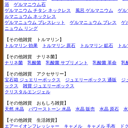
浴
ゲルマニウム石
ゲルマニウム チタン ネックレス
風呂 ゲルマニウム
ゲル
ルマニュウム ネックレス
ゲルマニュウム ブレスレット
ゲルマニュウム ブレス
ゲ
ニュウム リング
【その他雑貨 トルマリン】
トルマリン 効果
トルマリン 原石
トルマリン 鉱石
トル
【その他雑貨 ナリネ菌】
ナリネ菌
乳酸菌
乳酸菌 サプリメント
乳酸菌 革命
乳
【その他雑貨 アクセサリー】
宝石箱 ジュエリーボックス
ジュエリーボックス 通販
ジ
ックス
雑貨 ジュエリーボックス
クリスタルエンジェル
【その他雑貨 おもしろ雑貨】
天然 水晶
パワーストーン 水晶
水晶 販売
水晶 原石
水
【その他雑貨 生活雑貨】
エアーイオンフレッシャー
キャメル
キャメル 毛布
ド