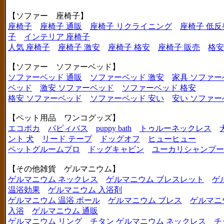
【ソファー 座椅子】
座椅子
座椅子 通販
座椅子 リクライニング
座椅子 低反
子
インテリア 座椅子
人気 座椅子
座椅子 激安
座椅子 格安
座椅子 販売
格安
【ソファー ソファーベッド】
ソファーベッド 通販
ソファーベッド 激安
家具 ソファー
ベッド
激安 ソファーベッド
ソファーベッド 格安
格安 ソファーベッド
ソファーベッド 安い
安い ソファー
【ペット用品 ワンコグッズ】
エコポカ
パピィバス
puppy bath
トゥルーネックレス
ント 犬
リード テープ
ドッグオフ
ヒューヒュー
ペットグルームプロ
ドッグキャビン
ユーカリシャンプー
【その他雑貨 ゲルマニウム】
ゲルマニウム ネックレス
ゲルマニウム ブレスレット
ゲ
温浴効果
ゲルマニウム 入浴剤
ゲルマニウム 温浴 ボール
ゲルマニウム ブレス
ゲルマニ
入浴
ゲルマニウム 通販
ゲルマニウム リング
チタン ゲルマニウム ネックレス
チ