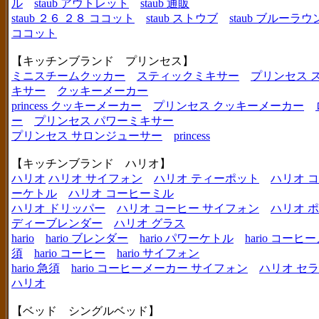
ル
staub アウトレット
staub 通販
staub ２６ ２８ ココット
staub ストウブ
staub ブルーラ
ココット
【キッチンブランド プリンセス】
ミニスチームクッカー
スティックミキサー
プリンセス 
キサー
クッキーメーカー
princess クッキーメーカー
プリンセス クッキーメーカー
ー
プリンセス パワーミキサー
プリンセス サロンジューサー
princess
【キッチンブランド ハリオ】
ハリオ
ハリオ サイフォン
ハリオ ティーポット
ハリオ 
ーケトル
ハリオ コーヒーミル
ハリオ ドリッパー
ハリオ コーヒー サイフォン
ハリオ 
ディーブレンダー
ハリオ グラス
hario
hario ブレンダー
hario パワーケトル
hario コー
須
hario コーヒー
hario サイフォン
hario 急須
hario コーヒーメーカー サイフォン
ハリオ セ
ハリオ
【ベッド シングルベッド】