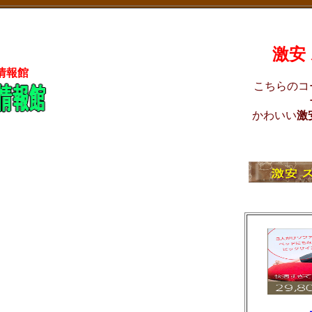
激安
情報館
こちらのコ
かわいい
激