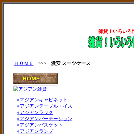
雑貨！いろいろ
ＨＯＭＥ
>>>
激安 スーツケース
●
アジアンキャビネット
●
アジアンテーブル・イス
●
アジアンラック
●
アジアンパーテーション
●
アジアンバスケット
●
アジアンランプ