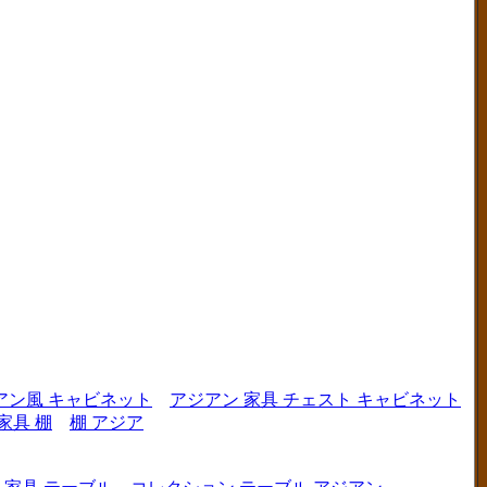
アン風 キャビネット
アジアン 家具 チェスト キャビネット
家具 棚
棚 アジア