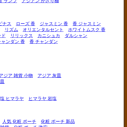
貨 ランプ
アジアン かざり棚
ビナス
ローズ 香
ジャスミン 香
香 ジャスミン
リズム
オリエンタルセント
ホワイトムスク 香
ンド
リリックス
カニシュカ
ダルシャン
チャンダン 香
香 チャンダン
アジア 雑貨 小物
アジア 灰皿
灰皿
塩 ヒマラヤ
ヒマラヤ 岩塩
人気 化粧 ポーチ
化粧 ポーチ 新品