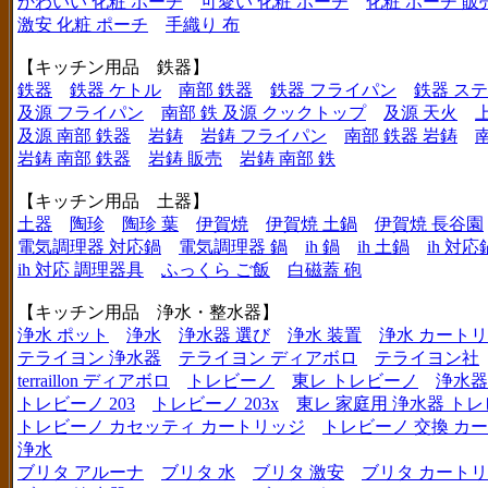
かわいい 化粧 ポーチ
可愛い 化粧 ポーチ
化粧 ポーチ 販
激安 化粧 ポーチ
手織り 布
【キッチン用品 鉄器】
鉄器
鉄器 ケトル
南部 鉄器
鉄器 フライパン
鉄器 ス
及源 フライパン
南部 鉄 及源 クックトップ
及源 天火
及源 南部 鉄器
岩鋳
岩鋳 フライパン
南部 鉄器 岩鋳
岩鋳 南部 鉄器
岩鋳 販売
岩鋳 南部 鉄
【キッチン用品 土器】
土器
陶珍
陶珍 葉
伊賀焼
伊賀焼 土鍋
伊賀焼 長谷園
電気調理器 対応鍋
電気調理器 鍋
ih 鍋
ih 土鍋
ih 対応
ih 対応 調理器具
ふっくら ご飯
白磁蓋 砲
【キッチン用品 浄水・整水器】
浄水 ポット
浄水
浄水器 選び
浄水 装置
浄水 カート
テライヨン 浄水器
テライヨン ディアボロ
テライヨン社
terraillon ディアボロ
トレビーノ
東レ トレビーノ
浄水器
トレビーノ 203
トレビーノ 203x
東レ 家庭用 浄水器 ト
トレビーノ カセッティ カートリッジ
トレビーノ 交換 カ
浄水
ブリタ アルーナ
ブリタ 水
ブリタ 激安
ブリタ カートリ