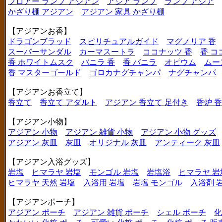
フロアー ランプ アジアン
アジア ランプ
ランプ アジア
かざり棚 アジアン
アジアン 家具 かざり棚
【アジアンお香】
ドラゴンブラッド
スピリチュアルガイド
マグノリア 香
スーパーサンダル
カーマスートラ
ココナッツ 香
香 コ
香 ホワイトムスク
バニラ 香
香 バニラ
オピウム
ムー
香 マスターゴールド
ゴロカナグチャンパ
ナグチャンパ
【アジアンお香立て】
香立て
香立て アダルト
アジアン 香立て 足付き
香炉 
【アジアン小物】
アジアン 小物
アジアン 雑貨 小物
アジアン 小物 グッズ
アジアン 灰皿
灰皿
オリジナル 灰皿
アンティーク 灰皿
【アジアン入浴グッズ】
岩塩
ヒマラヤ 岩塩
モンゴル 岩塩
岩塩浴
ヒマラヤ 岩
ヒマラヤ 天然 岩塩
入浴用 岩塩
岩塩 モンゴル
入浴剤 
【アジアンポーチ】
アジアン ポーチ
アジアン 雑貨 ポーチ
シェル ポーチ
化