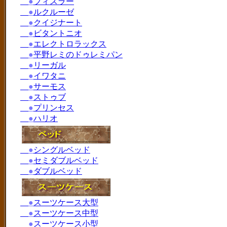
●
フィスラー
●
ルクルーゼ
●
クイジナート
●
ビタントニオ
●
エレクトロラックス
●
平野レミのドゥレミパン
●
リーガル
●
イワタニ
●
サーモス
●
ストゥブ
●
プリンセス
●
ハリオ
●
シングルベッド
●
セミダブルベッド
●
ダブルベッド
●
スーツケース大型
●
スーツケース中型
●
スーツケース小型