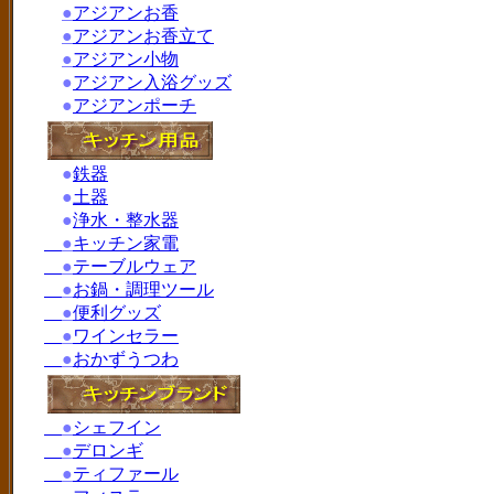
●
アジアンお香
●
アジアンお香立て
●
アジアン小物
●
アジアン入浴グッズ
●
アジアンポーチ
●
鉄器
●
土器
●
浄水・整水器
●
キッチン家電
●
テーブルウェア
●
お鍋・調理ツール
●
便利グッズ
●
ワインセラー
●
おかずうつわ
●
シェフイン
●
デロンギ
●
ティファール