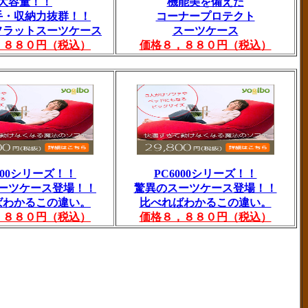
大容量！！
機能美を備えた
手・収納力抜群！！
コーナープロテクト
フラットスーツケース
スーツケース
，８８０円（税込）
価格８，８８０円（税込）
000シリーズ！！
PC6000シリーズ！！
ーツケース登場！！
驚異のスーツケース登場！！
ばわかるこの違い。
比べればわかるこの違い。
，８８０円（税込）
価格８，８８０円（税込）