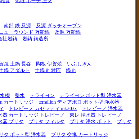
 雑貨
化粧 ポーチ 激安
南部 鉄 及源
及源 ダッチオーブン
 ニューラウンド 万能鍋
及源 万能鍋
会社岩鋳
岩鋳 鋳造所
賀焼 土鍋 長谷
陶板 伊賀焼
いぶしぎん
h 土鍋 アダルト
土鍋 ih 対応
鍋 ih
水機
整水
テライヨン
テライヨン ポット型 浄水器
illon カートリッジ
terraillon ディアボロ ポット型 浄水器
ィ
トレビーノ カセッティ mk203x
トレビーノ 浄水器
水器 カートリッジ トレビーノ
東レ 浄水器 トレビーノ
水器 ブリタ
ブリタ フィルタ
ブリタ 浄水 ポット
ブリタ
リタ ポット型 浄水器
ブリタ 交換 カートリッジ