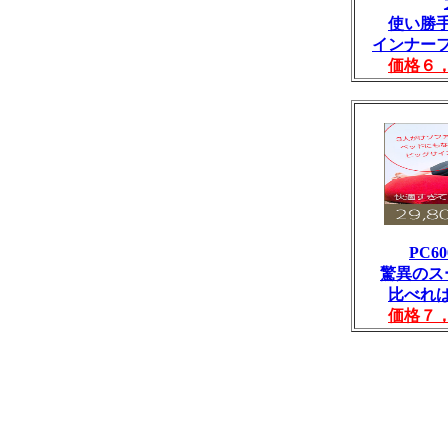
使い勝
インナー
価格６
PC6
驚異のス
比べれ
価格７