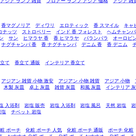
アジア ランプ 雑貨
フロアー ランプ アジア 価格
アジア 雑
香マグノリア
ディワリ
エロティック
香 スマイル
キャ
コナッツ
ストロベリー
インド 香 フォレスト
ヘムチャンパ
ン
サン
ヒマラヤ 香
香 ヒマラヤ
パランパラ
オーロビ
ナグチャンパ 香
香 ナグチャンパ
デニム 香
香 デニム
香立て
香立て 通販
インテリア 香立て
アジアン 雑貨 小物 激安
アジアン 小物 雑貨
アジア 小物
木製 灰皿
卓上 灰皿
雑貨 灰皿
和風 灰皿
インテリア 
塩 入浴剤
岩塩 販売
岩塩 入浴剤
岩塩 風呂
天然 岩塩
岩
岩塩
チベット 岩塩
粧 ポーチ
化粧 ポーチ 人気
化粧 ポーチ 通販
ポーチ 化粧