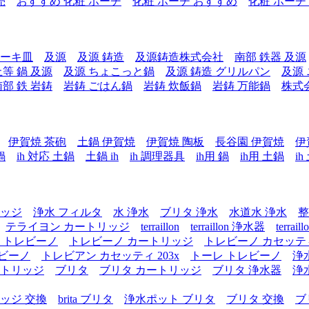
売
おすすめ 化粧 ポーチ
化粧 ポーチ おすすめ
化粧 ポーチ
テーキ皿
及源
及源 鋳造
及源鋳造株式会社
南部 鉄器 及源
上等 鍋 及源
及源 ちょこっと鍋
及源 鋳造 グリルパン
及源
南部 鉄 岩鋳
岩鋳 ごはん鍋
岩鋳 炊飯鍋
岩鋳 万能鍋
株式
伊賀焼 茶砲
土鍋 伊賀焼
伊賀焼 陶板
長谷園 伊賀焼
伊
鍋
ih 対応 土鍋
土鍋 ih
ih 調理器具
ih用 鍋
ih用 土鍋
i
リッジ
浄水 フィルタ
水 浄水
ブリタ 浄水
水道水 浄水
整
テライヨン カートリッジ
terraillon
terraillon 浄水器
terra
 トレビーノ
トレビーノ カートリッジ
トレビーノ カセッテ
レビーノ
トレビアン カセッティ 203x
トーレ トレビーノ
浄
ートリッジ
ブリタ
ブリタ カートリッジ
ブリタ 浄水器
浄
ッジ 交換
brita ブリタ
浄水ポット ブリタ
ブリタ 交換
ブ