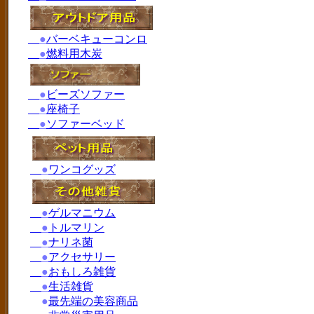
●
バーベキューコンロ
●
燃料用木炭
●
ビーズソファー
●
座椅子
●
ソファーベッド
●
ワンコグッズ
●
ゲルマニウム
●
トルマリン
●
ナリネ菌
●
アクセサリー
●
おもしろ雑貨
●
生活雑貨
●
最先端の美容商品