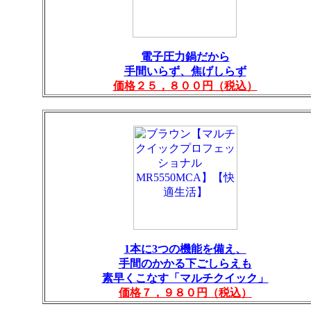
電子圧力鍋だから
手間いらず、焦げしらず
価格２５，８００円（税込）
1本に3つの機能を備え、
手間のかかる下ごしらえも
素早くこなす「マルチクイック」
価格７，９８０円（税込）