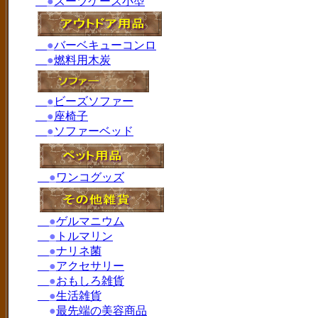
●
スーツケース小型
●
バーベキューコンロ
●
燃料用木炭
●
ビーズソファー
●
座椅子
●
ソファーベッド
●
ワンコグッズ
●
ゲルマニウム
●
トルマリン
●
ナリネ菌
●
アクセサリー
●
おもしろ雑貨
●
生活雑貨
●
最先端の美容商品