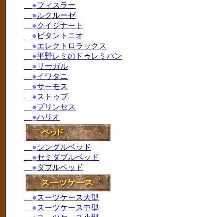
●
フィスラー
●
ルクルーゼ
●
クイジナート
●
ビタントニオ
●
エレクトロラックス
●
平野レミのドゥレミパン
●
リーガル
●
イワタニ
●
サーモス
●
ストゥブ
●
プリンセス
●
ハリオ
●
シングルベッド
●
セミダブルベッド
●
ダブルベッド
●
スーツケース大型
●
スーツケース中型