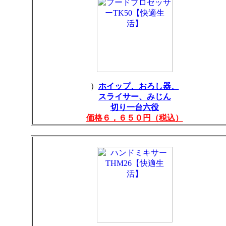
）
ホイップ、おろし器、
スライサー、みじん
切り一台六役
価格６，６５０円（税込）