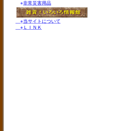
●
非常災害用品
●
当サイトについて
●
ＬＩＮＫ