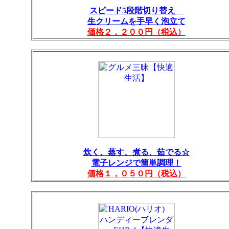
スピード5段階切り替え
生クリームを手早く泡立て
価格２，２００円（税込）
炊く、蒸す、煮る、茹でる☆
電子レンジで簡単調理！
価格１，０５０円（税込）