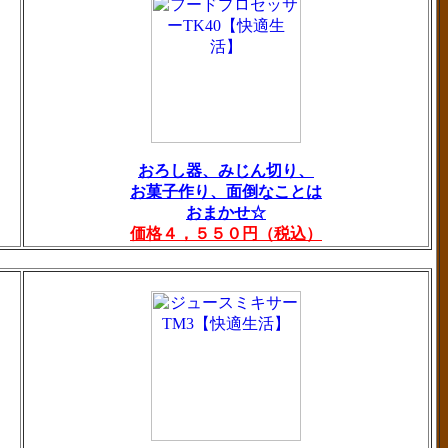
おろし器、みじん切り、
お菓子作り、面倒なことは
おまかせ☆
価格４，５５０円（税込）