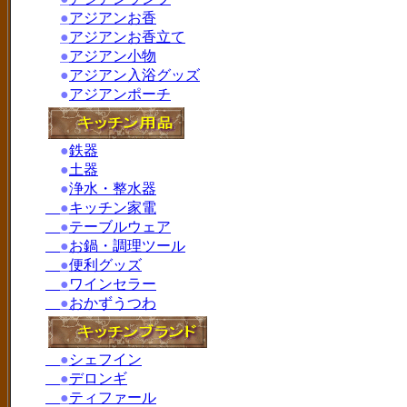
●
アジアンお香
●
アジアンお香立て
●
アジアン小物
●
アジアン入浴グッズ
●
アジアンポーチ
●
鉄器
●
土器
●
浄水・整水器
●
キッチン家電
●
テーブルウェア
●
お鍋・調理ツール
●
便利グッズ
●
ワインセラー
●
おかずうつわ
●
シェフイン
●
デロンギ
●
ティファール