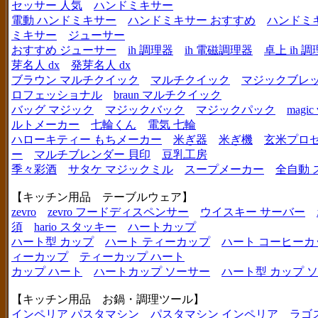
セッサー 人気
ハンドミキサー
電動 ハンドミキサー
ハンドミキサー おすすめ
ハンドミ
ミキサー
ジューサー
おすすめ ジューサー
ih 調理器
ih 電磁調理器
卓上 ih 
芽名人 dx
発芽名人 dx
ブラウン マルチクイック
マルチクイック
マジックブレ
ロフェッショナル
braun マルチクイック
バッグ マジック
マジックバック
マジックパック
magic 
ルトメーカー
七輪くん
電気 七輪
ハローキティー もちメーカー
米ぎ器
米ぎ機
玄米プロ
ー
マルチブレンダー 貝印
豆乳工房
季々彩酒
サタケ マジックミル
スープメーカー
全自動 
【キッチン用品 テーブルウェア】
zevro
zevro フードディスペンサー
ウイスキー サーバー
須
hario スタッキー
ハートカップ
ハート型 カップ
ハート ティーカップ
ハート コーヒーカ
ィーカップ
ティーカップ ハート
カップ ハート
ハートカップ ソーサー
ハート型 カップ 
【キッチン用品 お鍋・調理ツール】
インペリア パスタマシン
パスタマシン インペリア
ラゴ