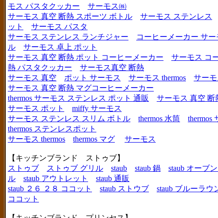
モス パスタクッカー
サーモス㈱
サーモス 真空 断熱 スポーツ ボトル
サーモス ステンレス
ット
サーモス パスタ
サーモス ステンレス ランチジャー
コーヒーメーカー サー
ル
サーモス 卓上 ポット
サーモス 真空 断熱 ポット コーヒーメーカー
サーモス コ
熱 パスタクッカー
サーモス真空 断熱
サーモス 真空
ポット サーモス
サーモス thermos
サーモ
サーモス 真空 断熱 マグコーヒーメーカー
thermos サーモス ステンレス ポット 通販
サーモス 真空 断
サーモス ポット
miffy サーモス
サーモス ステンレス スリム ボトル
thermos 水筒
thermo
thermos ステンレスポット
サーモス thermos
thermos マグ
サーモス
【キッチンブランド ストゥブ】
ストゥブ
ストゥブ グリル
staub
staub 鍋
staub オー
ル
staub アウトレット
staub 通販
staub ２６ ２８ ココット
staub ストウブ
staub ブルーラ
ココット
【キッチンブランド プリンセス】