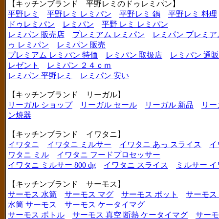
【キッチンブランド 平野レミのドゥレミパン】
平野レミ
平野レミ レミパン
平野レミ 鍋
平野レミ 料理
ドゥレミパン
レミパン
平野 レミ レミパン
レミパン 販売店
プレミアム レミパン
レミパン プレミア
ゥ レミパン
レミパン 販売
プレミアム レミパン 特価
レミパン 取扱店
レミパン 通販
レゼント
レミパン ２４ｃｍ
レミパン 平野レミ
レミパン 安い
【キッチンブランド リーガル】
リーガル ショップ
リーガル セール
リーガル 新品
リー
ン焼器
【キッチンブランド イワタニ】
イワタニ
イワタニ ミルサー
イワタニ あっ スライス
イ
ワタニ ミル
イワタニ フードプロセッサー
イワタニ ミルサー 800 dg
イワタニ スライス
ミルサー イ
【キッチンブランド サーモス】
サーモス 水筒
サーモス マグ
サーモス ポット
サーモス
水筒 サーモス
サーモス ケータイマグ
サーモス ボトル
サーモス 真空 断熱 ケータイマグ
サーモ