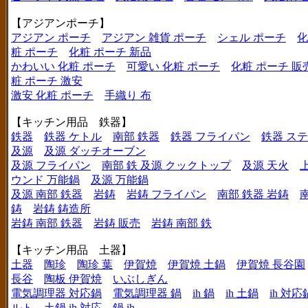
【アジアンポーチ】
アジアン ポーチ
アジアン 雑貨 ポーチ
シェル ポーチ
化
粧 ポーチ
化粧 ポーチ 新品
かわいい 化粧 ポーチ
可愛い 化粧 ポーチ
化粧 ポーチ 販
粧 ポーチ 激安
激安 化粧 ポーチ
手織り 布
【キッチン用品 鉄器】
鉄器
鉄器 ケトル
南部 鉄器
鉄器 フライパン
鉄器 ス
及源
及源 ダッチオーブン
及源 フライパン
南部 鉄 及源 クックトップ
及源 天火
ウンド 万能鍋
及源 万能鍋
及源 南部 鉄器
岩鋳
岩鋳 フライパン
南部 鉄器 岩鋳
鋳
岩鋳 鋳造所
岩鋳 南部 鉄器
岩鋳 販売
岩鋳 南部 鉄
【キッチン用品 土器】
土器
陶珍
陶珍 葉
伊賀焼
伊賀焼 土鍋
伊賀焼 長谷園
長谷
陶板 伊賀焼
いぶしぎん
電気調理器 対応鍋
電気調理器 鍋
ih 鍋
ih 土鍋
ih 対応
ルト
土鍋 ih 対応
鍋 ih