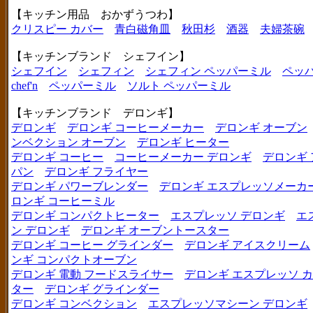
【キッチン用品 おかずうつわ】
クリスピー カバー
青白磁角皿
秋田杉
酒器
夫婦茶碗
【キッチンブランド シェフイン】
シェフイン
シェフィン
シェフィン ペッパーミル
ペッ
chef'n
ペッパーミル
ソルト ペッパーミル
【キッチンブランド デロンギ】
デロンギ
デロンギ コーヒーメーカー
デロンギ オーブン
ンベクション オーブン
デロンギ ヒーター
デロンギ コーヒー
コーヒーメーカー デロンギ
デロンギ
パン
デロンギ フライヤー
デロンギ パワーブレンダー
デロンギ エスプレッソメーカ
ロンギ コーヒーミル
デロンギ コンパクトヒーター
エスプレッソ デロンギ
エ
ン デロンギ
デロンギ オーブントースター
デロンギ コーヒー グラインダー
デロンギ アイスクリーム
ンギ コンパクトオーブン
デロンギ 電動 フードスライサー
デロンギ エスプレッソ 
ター
デロンギ グラインダー
デロンギ コンベクション
エスプレッソマシーン デロンギ