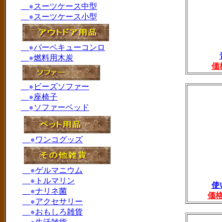
●
スーツケース中型
●
スーツケース小型
●
バーベキューコンロ
●
燃料用木炭
価
●
ビーズソファー
●
座椅子
●
ソファーベッド
●
ワンコグッズ
●
ゲルマニウム
●
トルマリン
使
●
ナリネ菌
価
●
アクセサリー
●
おもしろ雑貨