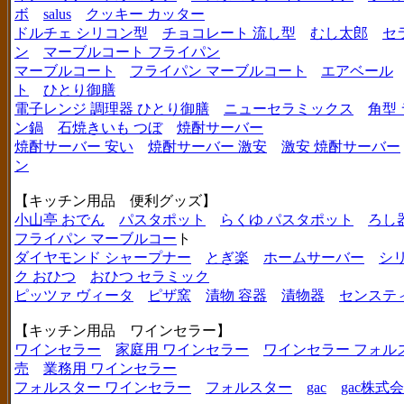
ボ
salus
クッキー カッター
ドルチェ シリコン型
チョコレート 流し型
むし太郎
セ
ン
マーブルコート フライパン
マーブルコート
フライパン マーブルコート
エアベール
ト
ひとり御膳
電子レンジ 調理器 ひとり御膳
ニューセラミックス
角型
ン鍋
石焼きいも つぼ
焼酎サーバー
焼酎サーバー 安い
焼酎サーバー 激安
激安 焼酎サーバー
ン
【キッチン用品 便利グッズ】
小山亭 おでん
パスタポット
らくゆ パスタポット
ろし
フライパン マーブルコー
ト
ダイヤモンド シャープナー
とぎ楽
ホームサーバー
シ
ク おひつ
おひつ セラミック
ピッツァ ヴィータ
ピザ窯
漬物 容器
漬物器
センステ
【キッチン用品 ワインセラー】
ワインセラー
家庭用 ワインセラー
ワインセラー フォル
売
業務用 ワインセラー
フォルスター ワインセラー
フォルスター
gac
gac株式