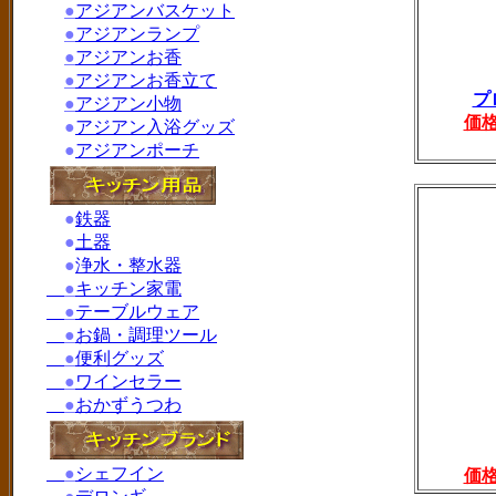
●
アジアンバスケット
●
アジアンランプ
●
アジアンお香
●
アジアンお香立て
プ
●
アジアン小物
価
●
アジアン入浴グッズ
●
アジアンポーチ
●
鉄器
●
土器
●
浄水・整水器
●
キッチン家電
●
テーブルウェア
●
お鍋・調理ツール
●
便利グッズ
●
ワインセラー
●
おかずうつわ
●
シェフイン
価