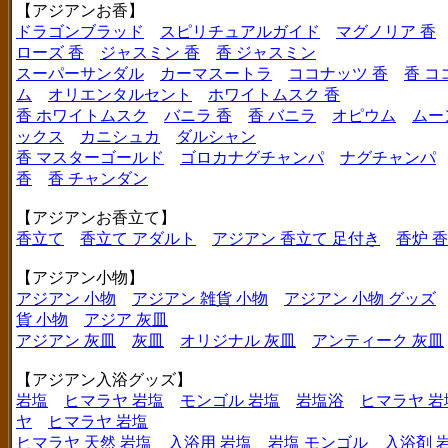
【アジアンお香】
ドラゴンブラッド
スピリチュアルガイド
マグノリア 香
ローズ 香
ジャスミン 香
香 ジャスミン
スーパーサンダル
カーマスートラ
ココナッツ 香
香 コ
ム
オリエンタルセント
ホワイトムスク 香
香 ホワイトムスク
バニラ 香
香 バニラ
オピウム
ムー
ックス
カニシュカ
ダルシャン
香 マスターゴールド
ゴロカナグチャンパ
ナグチャンパ
香
香 チャンダン
【アジアンお香立て】
香立て
香立て アダルト
アジアン 香立て 足付き
香炉 
【アジアン小物】
アジアン 小物
アジアン 雑貨 小物
アジアン 小物 グッズ
貨 小物
アジア 灰皿
アジアン 灰皿
灰皿
オリジナル 灰皿
アンティーク 灰皿
【アジアン入浴グッズ】
岩塩
ヒマラヤ 岩塩
モンゴル 岩塩
岩塩浴
ヒマラヤ 岩
ヤ
ヒマラヤ 岩塩
ヒマラヤ 天然 岩塩
入浴用 岩塩
岩塩 モンゴル
入浴剤 