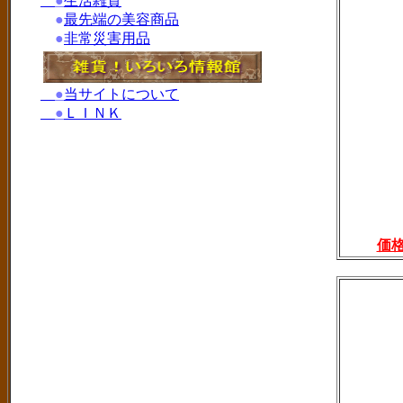
●
生活雑貨
●
最先端の美容商品
●
非常災害用品
●
当サイトについて
●
ＬＩＮＫ
価