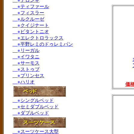
●
デロンギ
●
ティファール
●
フィスラー
●
ルクルーゼ
●
クイジナート
●
ビタントニオ
●
エレクトロラックス
●
平野レミのドゥレミパン
●
リーガル
●
イワタニ
●
サーモス
●
ストゥブ
●
プリンセス
●
ハリオ
価
●
シングルベッド
●
セミダブルベッド
●
ダブルベッド
●
スーツケース大型