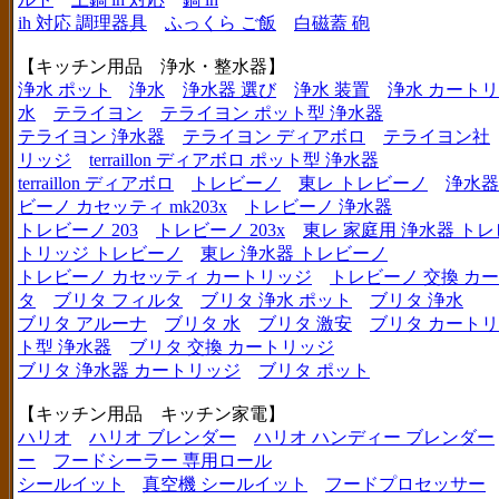
ih 対応 調理器具
ふっくら ご飯
白磁蓋 砲
【キッチン用品 浄水・整水器】
浄水 ポット
浄水
浄水器 選び
浄水 装置
浄水 カート
水
テライヨン
テライヨン ポット型 浄水器
テライヨン 浄水器
テライヨン ディアボロ
テライヨン社
リッジ
terraillon ディアボロ ポット型 浄水器
terraillon ディアボロ
トレビーノ
東レ トレビーノ
浄水器
ビーノ カセッティ mk203x
トレビーノ 浄水器
トレビーノ 203
トレビーノ 203x
東レ 家庭用 浄水器 ト
トリッジ トレビーノ
東レ 浄水器 トレビーノ
トレビーノ カセッティ カートリッジ
トレビーノ 交換 カ
タ
ブリタ フィルタ
ブリタ 浄水 ポット
ブリタ 浄水
ブリタ アルーナ
ブリタ 水
ブリタ 激安
ブリタ カートリ
ト型 浄水器
ブリタ 交換 カートリッジ
ブリタ 浄水器 カートリッジ
ブリタ ポット
【キッチン用品 キッチン家電】
ハリオ
ハリオ ブレンダー
ハリオ ハンディー ブレンダー
ー
フードシーラー 専用ロール
シールイット
真空機 シールイット
フードプロセッサー