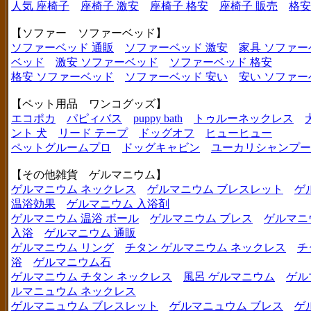
人気 座椅子
座椅子 激安
座椅子 格安
座椅子 販売
格安
【ソファー ソファーベッド】
ソファーベッド 通販
ソファーベッド 激安
家具 ソファー
ベッド
激安 ソファーベッド
ソファーベッド 格安
格安 ソファーベッド
ソファーベッド 安い
安い ソファー
【ペット用品 ワンコグッズ】
エコポカ
パピィバス
puppy bath
トゥルーネックレス
ント 犬
リード テープ
ドッグオフ
ヒューヒュー
ペットグルームプロ
ドッグキャビン
ユーカリシャンプー
【その他雑貨 ゲルマニウム】
ゲルマニウム ネックレス
ゲルマニウム ブレスレット
ゲ
温浴効果
ゲルマニウム 入浴剤
ゲルマニウム 温浴 ボール
ゲルマニウム ブレス
ゲルマニ
入浴
ゲルマニウム 通販
ゲルマニウム リング
チタン ゲルマニウム ネックレス
チ
浴
ゲルマニウム石
ゲルマニウム チタン ネックレス
風呂 ゲルマニウム
ゲル
ルマニュウム ネックレス
ゲルマニュウム ブレスレット
ゲルマニュウム ブレス
ゲ