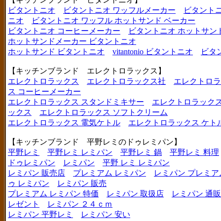
ビタントニオ
ビタントニオ ワッフルメーカー
ビタントニ
ニオ
ビタントニオ ワッフル ホットサンド ベーカー
ビタントニオ コーヒーメーカー
ビタントニオ ホットサン
ホットサンドメーカー ビタントニオ
ホットサンド ビタントニオ
vitantonio ビタントニオ
ビタ
【キッチンブランド エレクトロラックス】
エレクトロラックス
エレクトロラックス社
エレクトロラ
ス コーヒーメーカー
エレクトロラックス スタンドミキサー
エレクトロラックス
ックス
エレクトロラックス ソフトクリーム
エレクトロラックス 電気ケトル
エレクトロラックス ケト
【キッチンブランド 平野レミのドゥレミパン】
平野レミ
平野レミ レミパン
平野レミ 鍋
平野レミ 料理
ドゥレミパン
レミパン
平野 レミ レミパン
レミパン 販売店
プレミアム レミパン
レミパン プレミア
ゥ レミパン
レミパン 販売
プレミアム レミパン 特価
レミパン 取扱店
レミパン 通販
レゼント
レミパン ２４ｃｍ
レミパン 平野レミ
レミパン 安い