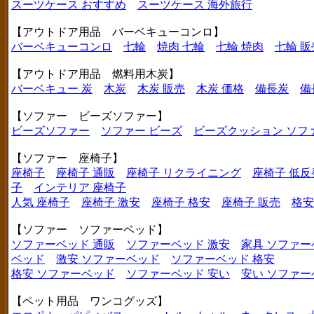
スーツケース おすすめ
スーツケース 海外旅行
【アウトドア用品 バーベキューコンロ】
バーベキューコンロ
七輪
焼肉 七輪
七輪 焼肉
七輪 販
【アウトドア用品 燃料用木炭】
バーベキュー 炭
木炭
木炭 販売
木炭 価格
備長炭
備
【ソファー ビーズソファー】
ビーズソファー
ソファー ビーズ
ビーズクッション ソフ
【ソファー 座椅子】
座椅子
座椅子 通販
座椅子 リクライニング
座椅子 低反
子
インテリア 座椅子
人気 座椅子
座椅子 激安
座椅子 格安
座椅子 販売
格安
【ソファー ソファーベッド】
ソファーベッド 通販
ソファーベッド 激安
家具 ソファー
ベッド
激安 ソファーベッド
ソファーベッド 格安
格安 ソファーベッド
ソファーベッド 安い
安い ソファー
【ペット用品 ワンコグッズ】