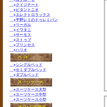
●
クイジナート
●
ビタントニオ
●
エレクトロラックス
●
平野レミのドゥレミパン
●
リーガル
●
イワタニ
●
サーモス
●
ストゥブ
●
プリンセス
●
ハリオ
●
シングルベッド
●
セミダブルベッド
●
ダブルベッド
●
スーツケース大型
●
スーツケース中型
●
スーツケース小型