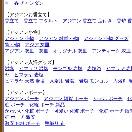
香
香 チャンダン
【アジアンお香立て】
香立て
香立て アダルト
アジアン 香立て 足付き
香炉 
【アジアン小物】
アジアン 小物
アジアン 雑貨 小物
アジアン 小物 グッズ
貨 小物
アジア 灰皿
アジアン 灰皿
灰皿
オリジナル 灰皿
アンティーク 灰皿
【アジアン入浴グッズ】
岩塩
ヒマラヤ 岩塩
モンゴル 岩塩
岩塩浴
ヒマラヤ 岩
ヤ
ヒマラヤ 岩塩
ヒマラヤ 天然 岩塩
入浴用 岩塩
岩塩 モンゴル
入浴剤 
【アジアンポーチ】
アジアン ポーチ
アジアン 雑貨 ポーチ
シェル ポーチ
化
粧 ポーチ
化粧 ポーチ 新品
かわいい 化粧 ポーチ
可愛い 化粧 ポーチ
化粧 ポーチ 販
粧 ポーチ 激安
激安 化粧 ポーチ
手織り 布