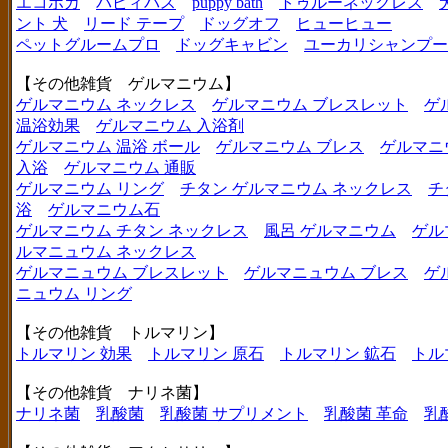
エコポカ
パピィバス
puppy bath
トゥルーネックレス
ント 犬
リード テープ
ドッグオフ
ヒューヒュー
ペットグルームプロ
ドッグキャビン
ユーカリシャンプー
【その他雑貨 ゲルマニウム】
ゲルマニウム ネックレス
ゲルマニウム ブレスレット
ゲ
温浴効果
ゲルマニウム 入浴剤
ゲルマニウム 温浴 ボール
ゲルマニウム ブレス
ゲルマニ
入浴
ゲルマニウム 通販
ゲルマニウム リング
チタン ゲルマニウム ネックレス
チ
浴
ゲルマニウム石
ゲルマニウム チタン ネックレス
風呂 ゲルマニウム
ゲル
ルマニュウム ネックレス
ゲルマニュウム ブレスレット
ゲルマニュウム ブレス
ゲ
ニュウム リング
【その他雑貨 トルマリン】
トルマリン 効果
トルマリン 原石
トルマリン 鉱石
トル
【その他雑貨 ナリネ菌】
ナリネ菌
乳酸菌
乳酸菌 サプリメント
乳酸菌 革命
乳