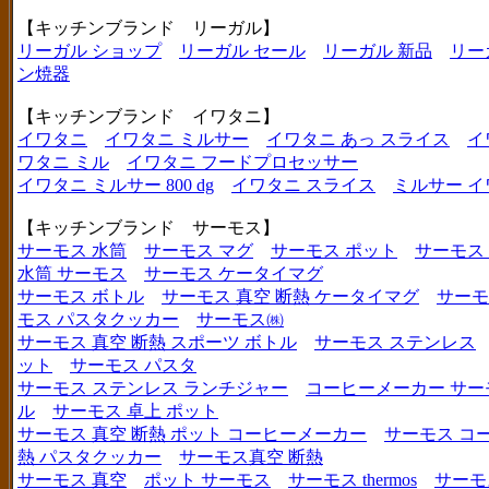
【キッチンブランド リーガル】
リーガル ショップ
リーガル セール
リーガル 新品
リー
ン焼器
【キッチンブランド イワタニ】
イワタニ
イワタニ ミルサー
イワタニ あっ スライス
イ
ワタニ ミル
イワタニ フードプロセッサー
イワタニ ミルサー 800 dg
イワタニ スライス
ミルサー イ
【キッチンブランド サーモス】
サーモス 水筒
サーモス マグ
サーモス ポット
サーモス
水筒 サーモス
サーモス ケータイマグ
サーモス ボトル
サーモス 真空 断熱 ケータイマグ
サーモ
モス パスタクッカー
サーモス㈱
サーモス 真空 断熱 スポーツ ボトル
サーモス ステンレス
ット
サーモス パスタ
サーモス ステンレス ランチジャー
コーヒーメーカー サー
ル
サーモス 卓上 ポット
サーモス 真空 断熱 ポット コーヒーメーカー
サーモス コ
熱 パスタクッカー
サーモス真空 断熱
サーモス 真空
ポット サーモス
サーモス thermos
サーモ