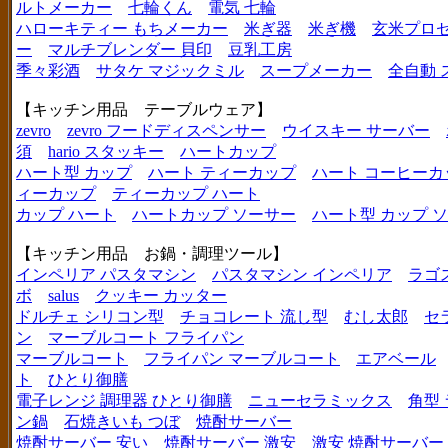
ルトメーカー
七輪くん
電気 七輪
ハローキティー もちメーカー
米ぎ器
米ぎ機
玄米プロ
ー
マルチブレンダー 貝印
豆乳工房
季々彩酒
サタケ マジックミル
スープメーカー
全自動 
【キッチン用品 テーブルウェア】
zevro
zevro フードディスペンサー
ウイスキー サーバー
須
hario スタッキー
ハートカップ
ハート型 カップ
ハート ティーカップ
ハート コーヒーカ
ィーカップ
ティーカップ ハート
カップ ハート
ハートカップ ソーサー
ハート型 カップ 
【キッチン用品 お鍋・調理ツール】
インペリア パスタマシン
パスタマシン インペリア
ラゴ
ボ
salus
クッキー カッター
ドルチェ シリコン型
チョコレート 流し型
むし太郎
セ
ン
マーブルコート フライパン
マーブルコート
フライパン マーブルコート
エアベール
ト
ひとり御膳
電子レンジ 調理器 ひとり御膳
ニューセラミックス
角型
ン鍋
石焼きいも つぼ
焼酎サーバー
焼酎サーバー 安い
焼酎サーバー 激安
激安 焼酎サーバー