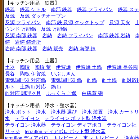
【キッチン用品 鉄器】
鉄器
鉄器 ケトル
南部 鉄器
鉄器 フライパン
鉄器 ス
及源
及源 ダッチオーブン
及源 フライパン
南部 鉄 及源 クックトップ
及源 天火
ウンド 万能鍋
及源 万能鍋
及源 南部 鉄器
岩鋳
岩鋳 フライパン
南部 鉄器 岩鋳
鋳
岩鋳 鋳造所
岩鋳 南部 鉄器
岩鋳 販売
岩鋳 南部 鉄
【キッチン用品 土器】
土器
陶珍
陶珍 葉
伊賀焼
伊賀焼 土鍋
伊賀焼 長谷園
長谷
陶板 伊賀焼
いぶしぎん
電気調理器 対応鍋
電気調理器 鍋
ih 鍋
ih 土鍋
ih 対応
ルト
土鍋 ih 対応
鍋 ih
ih 対応 調理器具
ふっくら ご飯
白磁蓋 砲
【キッチン用品 浄水・整水器】
浄水 ポット
浄水
浄水器 選び
浄水 装置
浄水 カート
水
テライヨン
テライヨン ポット型 浄水器
テライヨン 浄水器
テライヨン ディアボロ
テライヨン社
リッジ
terraillon ディアボロ ポット型 浄水器
terraillon ディアボロ
トレビーノ
東レ トレビーノ
浄水器