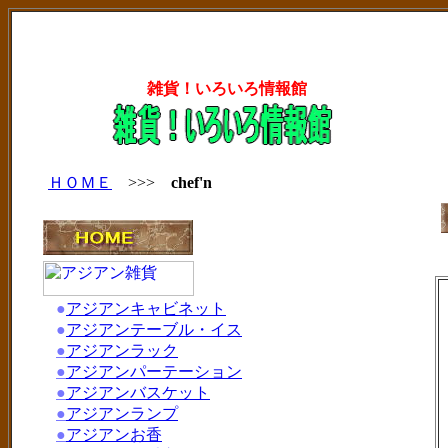
雑貨！いろいろ情報館
ＨＯＭＥ
>>>
chef'n
●
アジアンキャビネット
●
アジアンテーブル・イス
●
アジアンラック
●
アジアンパーテーション
●
アジアンバスケット
●
アジアンランプ
●
アジアンお香