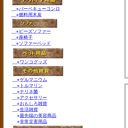
●
バーベキューコンロ
●
燃料用木炭
●
ビーズソファー
●
座椅子
●
ソファーベッド
●
ワンコグッズ
●
ゲルマニウム
●
トルマリン
●
ナリネ菌
●
アクセサリー
●
おもしろ雑貨
●
生活雑貨
●
最先端の美容商品
●
非常災害用品