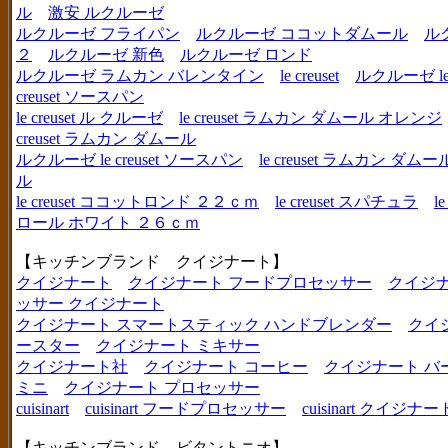
ル
激安 ルクルーゼ
ルクルーゼ フライパン
ルクルーゼ ココットダムール
ル
２
ルクルーゼ 新色
ルクルーゼ ロンド
ルクルーゼ ラムカン バレンタイン
le creuset
ルクルーゼ le c
creuset ソースパン
le creuset ル クルーゼ
le creuset ラムカン ダムール オレンジ
creuset ラムカン ダムール
ルクルーゼ le creuset ソースパン
le creuset ラムカン 
ル
le creuset ココットロンド ２２ｃｍ
le creuset スパチュラ
l
ロール ホワイト ２６ｃｍ
【キッチンブランド クイジナート】
クイジナート
クイジナート フードプロセッサー
クイジ
ッサー クイジナート
クイジナート スマートスティック ハンドブレンダー
クイ
ースター
クイジナート ミキサー
クイジナート社
クイジナート コーヒー
クイジナート バ
ミニ
クイジナート プロセッサー
cuisinart
cuisinart フードプロセッサー
cuisinart クイジナー
【キッチンブランド ビタントニオ】