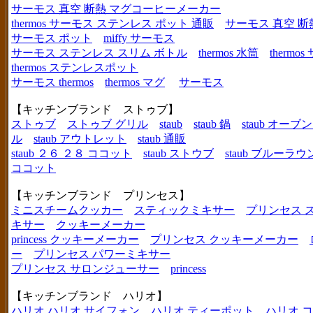
サーモス 真空 断熱 マグコーヒーメーカー
thermos サーモス ステンレス ポット 通販
サーモス 真空 断
サーモス ポット
miffy サーモス
サーモス ステンレス スリム ボトル
thermos 水筒
thermo
thermos ステンレスポット
サーモス thermos
thermos マグ
サーモス
【キッチンブランド ストゥブ】
ストゥブ
ストゥブ グリル
staub
staub 鍋
staub オー
ル
staub アウトレット
staub 通販
staub ２６ ２８ ココット
staub ストウブ
staub ブルーラ
ココット
【キッチンブランド プリンセス】
ミニスチームクッカー
スティックミキサー
プリンセス 
キサー
クッキーメーカー
princess クッキーメーカー
プリンセス クッキーメーカー
ー
プリンセス パワーミキサー
プリンセス サロンジューサー
princess
【キッチンブランド ハリオ】
ハリオ
ハリオ サイフォン
ハリオ ティーポット
ハリオ 