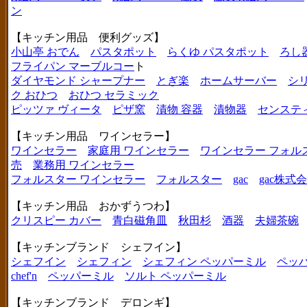
ン
【キッチン用品 便利グッズ】
小山亭 おでん
パスタポット
らくゆ パスタポット
ろし
フライパン マーブルコー
ト
ダイヤモンド シャープナー
とぎ楽
ホームサーバー
シ
ク おひつ
おひつ セラミック
ピッツァ ヴィータ
ピザ窯
漬物 容器
漬物器
センステ
【キッチン用品 ワインセラー】
ワインセラー
家庭用 ワインセラー
ワインセラー フォル
売
業務用 ワインセラー
フォルスター ワインセラー
フォルスター
gac
gac株式
【キッチン用品 おかずうつわ】
クリスピー カバー
青白磁角皿
秋田杉
酒器
夫婦茶碗
【キッチンブランド シェフイン】
シェフイン
シェフィン
シェフィン ペッパーミル
ペッ
chef'n
ペッパーミル
ソルト ペッパーミル
【キッチンブランド デロンギ】