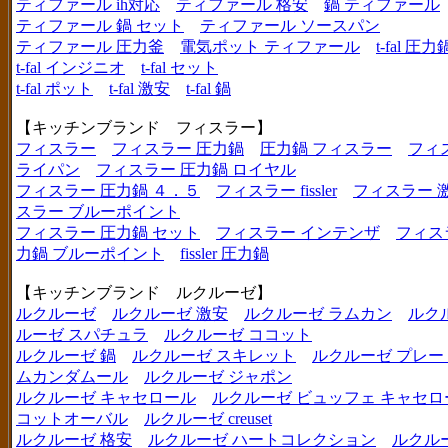
ティファール ih対応
ティファール 格安
鍋 ティファール
ティファール 鍋 セット
ティファール ソースパン
ティファール 圧力釜
電気ポット ティファール
t-fal 圧力
t-fal インジニオ
t-fal セット
t-fal ポット
t-fal 激安
t-fal 鍋
【キッチンブランド フィスラー】
フィスラー
フィスラー 圧力鍋
圧力鍋 フィスラー
フィ
ライパン
フィスラー 圧力鍋 ロイヤル
フィスラー 圧力鍋 ４．５
フィスラー fissler
フィスラー 
スラー ブルーポイント
フィスラー 圧力鍋 セット
フィスラー インテンザ
フィス
力鍋 ブルーポイント
fissler 圧力鍋
【キッチンブランド ルクルーゼ】
ルクルーゼ
ルクルーゼ 激安
ルクルーゼ ラムカン
ルク
ルーゼ スパチュラ
ルクルーゼ ココット
ルクルーゼ 鍋
ルクルーゼ スキレット
ルクルーゼ プレー
ムカンダムール
ルクルーゼ ジャポン
ルクルーゼ キャセロール
ルクルーゼ ビュッフェ キャセロ
コットオーバル
ルクルーゼ creuset
ルクルーゼ 格安
ルクルーゼ ハートコレクション
ルクル