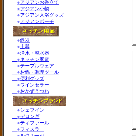
●
アジアンお香立て
●
アジアン小物
●
アジアン入浴グッズ
●
アジアンポーチ
●
鉄器
●
土器
●
浄水・整水器
●
キッチン家電
●
テーブルウェア
●
お鍋・調理ツール
●
便利グッズ
●
ワインセラー
●
おかずうつわ
●
シェフイン
●
デロンギ
●
ティファール
●
フィスラー
●
ルクルーゼ