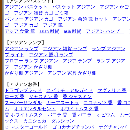
【アジアンバスケット】
アジアン バスケット
バスケット アジアン
アジアン かご
ゴ
アジアン 雑貨 カゴ ゴミ箱
バンブー アジアン カゴ
アジアン 急須 籠 セット
アジアン
ゴ
アジア カゴ
アジア 籠
アジア 食堂 籠
asian 雑貨
asia 雑貨
アジアン バンブー
【アジアンランプ】
アジアン ランプ
アジアン 雑貨 ランプ
ランプ アジアン
プ ライト
アジアン 照明 ランプ
フロアー ランプ アジアン
アジア ランプ
ランプ アジア
プ
アジアン かざり棚
かざり棚 アジアン
アジアン 家具 かざり棚
【アジアンお香】
ドラゴンブラッド
スピリチュアルガイド
マグノリア 香
ローズ 香
ジャスミン 香
香 ジャスミン
スーパーサンダル
カーマスートラ
ココナッツ 香
香 コ
ム
オリエンタルセント
ホワイトムスク 香
香 ホワイトムスク
バニラ 香
香 バニラ
オピウム
ムー
ックス
カニシュカ
ダルシャン
香 マスターゴールド
ゴロカナグチャンパ
ナグチャンパ