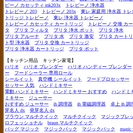
ビーノ カセッティ mk203x
トレビーノ 浄水器
トレビーノ 203
トレビーノ 203x
東レ 家庭用 浄水器 ト
トリッジ トレビーノ
東レ 浄水器 トレビーノ
トレビーノ カセッティ カートリッジ
トレビーノ 交換 カ
タ
ブリタ フィルタ
ブリタ 浄水 ポット
ブリタ 浄水
ブリタ アルーナ
ブリタ 水
ブリタ 激安
ブリタ カートリ
ト型 浄水器
ブリタ 交換 カートリッジ
ブリタ 浄水器 カートリッジ
ブリタ ポット
【キッチン用品 キッチン家電】
ハリオ
ハリオ ブレンダー
ハリオ ハンディー ブレンダー
ー
フードシーラー 専用ロール
シールイット
真空機 シールイット
フードプロセッサー
セッサー 人気
ハンドミキサー
電動 ハンドミキサー
ハンドミキサー おすすめ
ハンドミ
ミキサー
ジューサー
おすすめ ジューサー
ih 調理器
ih 電磁調理器
卓上 ih 
芽名人 dx
発芽名人 dx
ブラウン マルチクイック
マルチクイック
マジックブレ
ロフェッショナル
braun マルチクイック
バッグ マジック
マジックバック
マジックパック
magic 