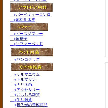
●
バーベキューコンロ
●
燃料用木炭
●
ビーズソファー
●
座椅子
●
ソファーベッド
●
ワンコグッズ
●
ゲルマニウム
●
トルマリン
●
ナリネ菌
●
アクセサリー
●
おもしろ雑貨
●
生活雑貨
●
最先端の美容商品