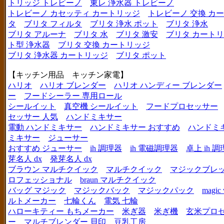
トリッジ トレビーノ
東レ 浄水器 トレビーノ
トレビーノ カセッティ カートリッジ
トレビーノ 交換 カ
タ
ブリタ フィルタ
ブリタ 浄水 ポット
ブリタ 浄水
ブリタ アルーナ
ブリタ 水
ブリタ 激安
ブリタ カートリ
ト型 浄水器
ブリタ 交換 カートリッジ
ブリタ 浄水器 カートリッジ
ブリタ ポット
【キッチン用品 キッチン家電】
ハリオ
ハリオ ブレンダー
ハリオ ハンディー ブレンダー
ー
フードシーラー 専用ロール
シールイット
真空機 シールイット
フードプロセッサー
セッサー 人気
ハンドミキサー
電動 ハンドミキサー
ハンドミキサー おすすめ
ハンドミ
ミキサー
ジューサー
おすすめ ジューサー
ih 調理器
ih 電磁調理器
卓上 ih 
芽名人 dx
発芽名人 dx
ブラウン マルチクイック
マルチクイック
マジックブレ
ロフェッショナル
braun マルチクイック
バッグ マジック
マジックバック
マジックパック
magic 
ルトメーカー
七輪くん
電気 七輪
ハローキティー もちメーカー
米ぎ器
米ぎ機
玄米プロ
ー
マルチブレンダー 貝印
豆乳工房