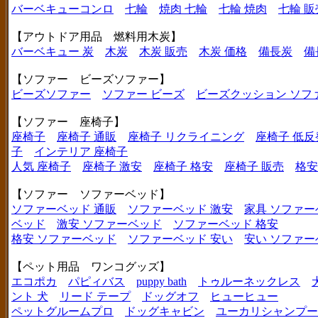
バーベキューコンロ
七輪
焼肉 七輪
七輪 焼肉
七輪 販
【アウトドア用品 燃料用木炭】
バーベキュー 炭
木炭
木炭 販売
木炭 価格
備長炭
備
【ソファー ビーズソファー】
ビーズソファー
ソファー ビーズ
ビーズクッション ソフ
【ソファー 座椅子】
座椅子
座椅子 通販
座椅子 リクライニング
座椅子 低反
子
インテリア 座椅子
人気 座椅子
座椅子 激安
座椅子 格安
座椅子 販売
格安
【ソファー ソファーベッド】
ソファーベッド 通販
ソファーベッド 激安
家具 ソファー
ベッド
激安 ソファーベッド
ソファーベッド 格安
格安 ソファーベッド
ソファーベッド 安い
安い ソファー
【ペット用品 ワンコグッズ】
エコポカ
パピィバス
puppy bath
トゥルーネックレス
ント 犬
リード テープ
ドッグオフ
ヒューヒュー
ペットグルームプロ
ドッグキャビン
ユーカリシャンプー