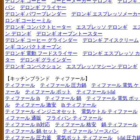
デロンギ コーヒー
コーヒーメーカー デロンギ
デロンギ
パン
デロンギ フライヤー
デロンギ パワーブレンダー
デロンギ エスプレッソメーカ
ロンギ コーヒーミル
デロンギ コンパクトヒーター
エスプレッソ デロンギ
エ
ン デロンギ
デロンギ オーブントースター
デロンギ コーヒー グラインダー
デロンギ アイスクリーム
ンギ コンパクトオーブン
デロンギ 電動 フードスライサー
デロンギ エスプレッソ 
ター
デロンギ グラインダー
デロンギ コンベクション
エスプレッソマシーン デロンギ
【キッチンブランド ティファール】
ティファール
ティファール 圧力鍋
ティファール 電気 ケ
ァール
ティファール ポット
ティファール t-fal
ティファール ih
ティファール 鍋
ティファール 電気 ポッ
ル
ティファール 激安
ih ティファール
ティファール インジニオセット
電気ケトル ティファール
ィファール 通販
フライパン ティファール
ティファール ih対応
ティファール 格安
鍋 ティファール
ティファール 鍋 セット
ティファール ソースパン
ティファール 圧力釜
電気ポット ティファール
t-fal 圧力