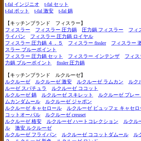
t-fal インジニオ
t-fal セット
t-fal ポット
t-fal 激安
t-fal 鍋
【キッチンブランド フィスラー】
フィスラー
フィスラー 圧力鍋
圧力鍋 フィスラー
フィ
ライパン
フィスラー 圧力鍋 ロイヤル
フィスラー 圧力鍋 ４．５
フィスラー fissler
フィスラー 
スラー ブルーポイント
フィスラー 圧力鍋 セット
フィスラー インテンザ
フィス
力鍋 ブルーポイント
fissler 圧力鍋
【キッチンブランド ルクルーゼ】
ルクルーゼ
ルクルーゼ 激安
ルクルーゼ ラムカン
ルク
ルーゼ スパチュラ
ルクルーゼ ココット
ルクルーゼ 鍋
ルクルーゼ スキレット
ルクルーゼ プレー
ムカンダムール
ルクルーゼ ジャポン
ルクルーゼ キャセロール
ルクルーゼ ビュッフェ キャセロ
コットオーバル
ルクルーゼ creuset
ルクルーゼ 格安
ルクルーゼ ハートコレクション
ルクル
ル
激安 ルクルーゼ
ルクルーゼ フライパン
ルクルーゼ ココットダムール
ル