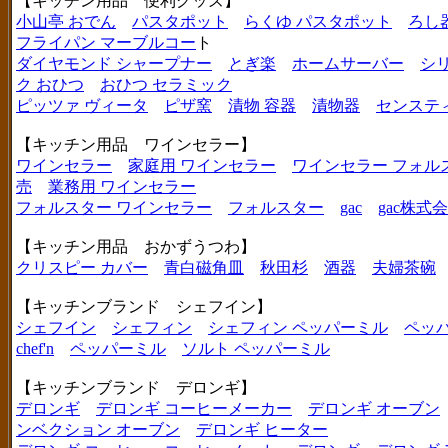
【キッチン用品 便利グッズ】
小山亭 おでん
パスタポット
らくゆ パスタポット
ろし
フライパン マーブルコー
ト
ダイヤモンド シャープナー
とぎ楽
ホームサーバー
シ
ク おひつ
おひつ セラミック
ピッツァ ヴィータ
ピザ窯
漬物 容器
漬物器
センステ
【キッチン用品 ワインセラー】
ワインセラー
家庭用 ワインセラー
ワインセラー フォル
売
業務用 ワインセラー
フォルスター ワインセラー
フォルスター
gac
gac株式
【キッチン用品 おかずうつわ】
クリスピー カバー
青白磁角皿
秋田杉
酒器
夫婦茶碗
【キッチンブランド シェフイン】
シェフイン
シェフィン
シェフィン ペッパーミル
ペッ
chef'n
ペッパーミル
ソルト ペッパーミル
【キッチンブランド デロンギ】
デロンギ
デロンギ コーヒーメーカー
デロンギ オーブン
ンベクション オーブン
デロンギ ヒーター