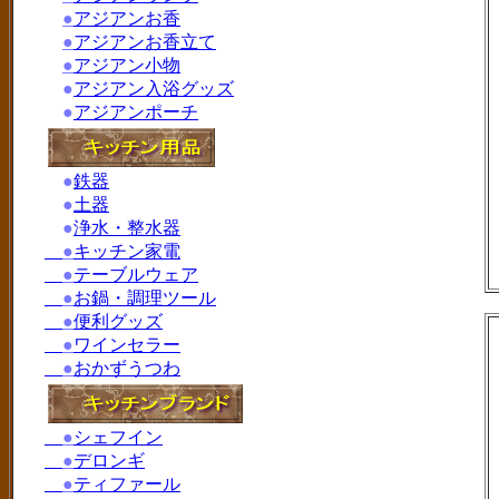
●
アジアンお香
●
アジアンお香立て
●
アジアン小物
●
アジアン入浴グッズ
●
アジアンポーチ
●
鉄器
●
土器
●
浄水・整水器
●
キッチン家電
●
テーブルウェア
●
お鍋・調理ツール
●
便利グッズ
●
ワインセラー
●
おかずうつわ
●
シェフイン
●
デロンギ
●
ティファール