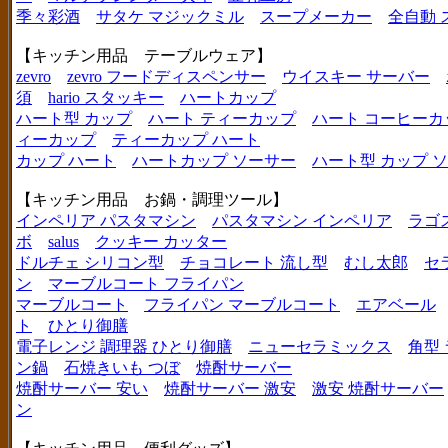
季々彩酒
サタケ マジックミル
スープメーカー
全自動 
【キッチン用品 テーブルウェア】
zevro
zevro フードディスペンサー
ウイスキー サーバー
須
hario スタッキー
ハートカップ
ハート型 カップ
ハート ティーカップ
ハート コーヒーカ
ィーカップ
ティーカップ ハート
カップ ハート
ハートカップ ソーサー
ハート型 カップ 
【キッチン用品 お鍋・調理ツール】
インペリア パスタマシン
パスタマシン インペリア
ラゴ
ボ
salus
クッキー カッター
ドルチェ シリコン型
チョコレート 流し型
むし太郎
セ
ン
マーブルコート フライパン
マーブルコート
フライパン マーブルコート
エアベール
ト
ひとり御膳
電子レンジ 調理器 ひとり御膳
ニューセラミックス
角型
ン鍋
石焼きいも つぼ
焼酎サーバー
焼酎サーバー 安い
焼酎サーバー 激安
激安 焼酎サーバー
ン