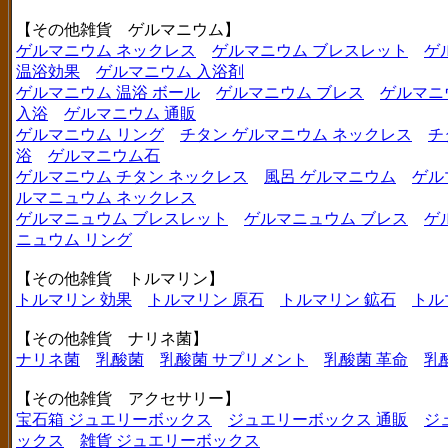
【その他雑貨 ゲルマニウム】
ゲルマニウム ネックレス
ゲルマニウム ブレスレット
ゲ
温浴効果
ゲルマニウム 入浴剤
ゲルマニウム 温浴 ボール
ゲルマニウム ブレス
ゲルマニ
入浴
ゲルマニウム 通販
ゲルマニウム リング
チタン ゲルマニウム ネックレス
チ
浴
ゲルマニウム石
ゲルマニウム チタン ネックレス
風呂 ゲルマニウム
ゲル
ルマニュウム ネックレス
ゲルマニュウム ブレスレット
ゲルマニュウム ブレス
ゲ
ニュウム リング
【その他雑貨 トルマリン】
トルマリン 効果
トルマリン 原石
トルマリン 鉱石
トル
【その他雑貨 ナリネ菌】
ナリネ菌
乳酸菌
乳酸菌 サプリメント
乳酸菌 革命
乳
【その他雑貨 アクセサリー】
宝石箱 ジュエリーボックス
ジュエリーボックス 通販
ジ
ックス
雑貨 ジュエリーボックス