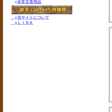
●
非常災害用品
●
当サイトについて
●
ＬＩＮＫ