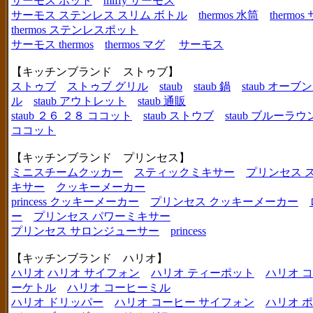
サーモス ポット
miffy サーモス
サーモス ステンレス スリム ボトル
thermos 水筒
thermo
thermos ステンレスポット
サーモス thermos
thermos マグ
サーモス
【キッチンブランド ストゥブ】
ストゥブ
ストゥブ グリル
staub
staub 鍋
staub オー
ル
staub アウトレット
staub 通販
staub ２６ ２８ ココット
staub ストウブ
staub ブルーラ
ココット
【キッチンブランド プリンセス】
ミニスチームクッカー
スティックミキサー
プリンセス 
キサー
クッキーメーカー
princess クッキーメーカー
プリンセス クッキーメーカー
ー
プリンセス パワーミキサー
プリンセス サロンジューサー
princess
【キッチンブランド ハリオ】
ハリオ
ハリオ サイフォン
ハリオ ティーポット
ハリオ 
ーケトル
ハリオ コーヒーミル
ハリオ ドリッパー
ハリオ コーヒー サイフォン
ハリオ 