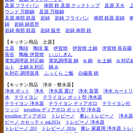
及源 フライパン
南部 鉄 及源 クックトップ
及源 天火
ウンド 万能鍋
及源 万能鍋
及源 南部 鉄器
岩鋳
岩鋳 フライパン
南部 鉄器 岩鋳
鋳
岩鋳 鋳造所
岩鋳 南部 鉄器
岩鋳 販売
岩鋳 南部 鉄
【キッチン用品 土器】
土器
陶珍
陶珍 葉
伊賀焼
伊賀焼 土鍋
伊賀焼 長谷園
長谷
陶板 伊賀焼
いぶしぎん
電気調理器 対応鍋
電気調理器 鍋
ih 鍋
ih 土鍋
ih 対応
ルト
土鍋 ih 対応
鍋 ih
ih 対応 調理器具
ふっくら ご飯
白磁蓋 砲
【キッチン用品 浄水・整水器】
浄水 ポット
浄水
浄水器 選び
浄水 装置
浄水 カート
水
テライヨン
テライヨン ポット型 浄水器
テライヨン 浄水器
テライヨン ディアボロ
テライヨン社
リッジ
terraillon ディアボロ ポット型 浄水器
terraillon ディアボロ
トレビーノ
東レ トレビーノ
浄水器
ビーノ カセッティ mk203x
トレビーノ 浄水器
トレビーノ 203
トレビーノ 203x
東レ 家庭用 浄水器 ト