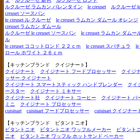
２
ルクルーゼ 新色
ルクルーゼ ロンド
ルクルーゼ ラムカン バレンタイン
le creuset
ルクルーゼ le c
creuset ソースパン
le creuset ル クルーゼ
le creuset ラムカン ダムール オレンジ
creuset ラムカン ダムール
ルクルーゼ le creuset ソースパン
le creuset ラムカン 
ル
le creuset ココットロンド ２２ｃｍ
le creuset スパチュラ
l
ロール ホワイト ２６ｃｍ
【キッチンブランド クイジナート】
クイジナート
クイジナート フードプロセッサー
クイジ
ッサー クイジナート
クイジナート スマートスティック ハンドブレンダー
クイ
ースター
クイジナート ミキサー
クイジナート社
クイジナート コーヒー
クイジナート バ
ミニ
クイジナート プロセッサー
cuisinart
cuisinart フードプロセッサー
cuisinart クイジナー
【キッチンブランド ビタントニオ】
ビタントニオ
ビタントニオ ワッフルメーカー
ビタントニ
ニオ
ビタントニオ ワッフル ホットサンド ベーカー