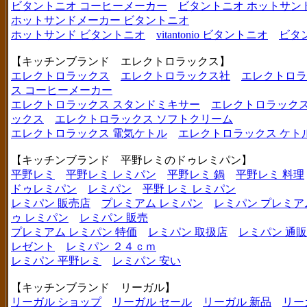
ビタントニオ コーヒーメーカー
ビタントニオ ホットサン
ホットサンドメーカー ビタントニオ
ホットサンド ビタントニオ
vitantonio ビタントニオ
ビタ
【キッチンブランド エレクトロラックス】
エレクトロラックス
エレクトロラックス社
エレクトロラ
ス コーヒーメーカー
エレクトロラックス スタンドミキサー
エレクトロラックス
ックス
エレクトロラックス ソフトクリーム
エレクトロラックス 電気ケトル
エレクトロラックス ケト
【キッチンブランド 平野レミのドゥレミパン】
平野レミ
平野レミ レミパン
平野レミ 鍋
平野レミ 料理
ドゥレミパン
レミパン
平野 レミ レミパン
レミパン 販売店
プレミアム レミパン
レミパン プレミア
ゥ レミパン
レミパン 販売
プレミアム レミパン 特価
レミパン 取扱店
レミパン 通販
レゼント
レミパン ２４ｃｍ
レミパン 平野レミ
レミパン 安い
【キッチンブランド リーガル】
リーガル ショップ
リーガル セール
リーガル 新品
リー