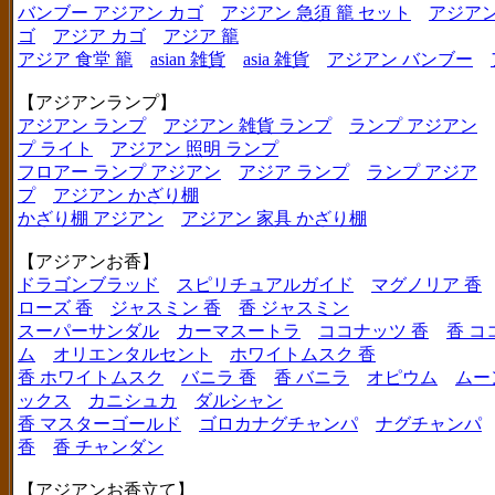
バンブー アジアン カゴ
アジアン 急須 籠 セット
アジアン
ゴ
アジア カゴ
アジア 籠
アジア 食堂 籠
asian 雑貨
asia 雑貨
アジアン バンブー
【アジアンランプ】
アジアン ランプ
アジアン 雑貨 ランプ
ランプ アジアン
プ ライト
アジアン 照明 ランプ
フロアー ランプ アジアン
アジア ランプ
ランプ アジア
プ
アジアン かざり棚
かざり棚 アジアン
アジアン 家具 かざり棚
【アジアンお香】
ドラゴンブラッド
スピリチュアルガイド
マグノリア 香
ローズ 香
ジャスミン 香
香 ジャスミン
スーパーサンダル
カーマスートラ
ココナッツ 香
香 コ
ム
オリエンタルセント
ホワイトムスク 香
香 ホワイトムスク
バニラ 香
香 バニラ
オピウム
ムー
ックス
カニシュカ
ダルシャン
香 マスターゴールド
ゴロカナグチャンパ
ナグチャンパ
香
香 チャンダン
【アジアンお香立て】