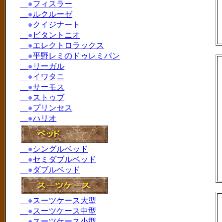
●
フィスラー
●
ルクルーゼ
●
クイジナート
●
ビタントニオ
●
エレクトロラックス
●
平野レミのドゥレミパン
●
リーガル
●
イワタニ
●
サーモス
●
ストゥブ
●
プリンセス
●
ハリオ
●
シングルベッド
●
セミダブルベッド
●
ダブルベッド
●
スーツケース大型
●
スーツケース中型
●
スーツケース小型