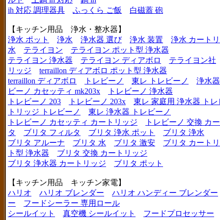
ih 対応 調理器具
ふっくら ご飯
白磁蓋 砲
【キッチン用品 浄水・整水器】
浄水 ポット
浄水
浄水器 選び
浄水 装置
浄水 カート
水
テライヨン
テライヨン ポット型 浄水器
テライヨン 浄水器
テライヨン ディアボロ
テライヨン社
リッジ
terraillon ディアボロ ポット型 浄水器
terraillon ディアボロ
トレビーノ
東レ トレビーノ
浄水器
ビーノ カセッティ mk203x
トレビーノ 浄水器
トレビーノ 203
トレビーノ 203x
東レ 家庭用 浄水器 ト
トリッジ トレビーノ
東レ 浄水器 トレビーノ
トレビーノ カセッティ カートリッジ
トレビーノ 交換 カ
タ
ブリタ フィルタ
ブリタ 浄水 ポット
ブリタ 浄水
ブリタ アルーナ
ブリタ 水
ブリタ 激安
ブリタ カートリ
ト型 浄水器
ブリタ 交換 カートリッジ
ブリタ 浄水器 カートリッジ
ブリタ ポット
【キッチン用品 キッチン家電】
ハリオ
ハリオ ブレンダー
ハリオ ハンディー ブレンダー
ー
フードシーラー 専用ロール
シールイット
真空機 シールイット
フードプロセッサー