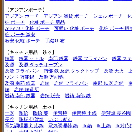
【アジアンポーチ】
アジアン ポーチ
アジアン 雑貨 ポーチ
シェル ポーチ
化
粧 ポーチ
化粧 ポーチ 新品
かわいい 化粧 ポーチ
可愛い 化粧 ポーチ
化粧 ポーチ 販
粧 ポーチ 激安
激安 化粧 ポーチ
手織り 布
【キッチン用品 鉄器】
鉄器
鉄器 ケトル
南部 鉄器
鉄器 フライパン
鉄器 ス
及源
及源 ダッチオーブン
及源 フライパン
南部 鉄 及源 クックトップ
及源 天火
ウンド 万能鍋
及源 万能鍋
及源 南部 鉄器
岩鋳
岩鋳 フライパン
南部 鉄器 岩鋳
鋳
岩鋳 鋳造所
岩鋳 南部 鉄器
岩鋳 販売
岩鋳 南部 鉄
【キッチン用品 土器】
土器
陶珍
陶珍 葉
伊賀焼
伊賀焼 土鍋
伊賀焼 長谷園
長谷
陶板 伊賀焼
いぶしぎん
電気調理器 対応鍋
電気調理器 鍋
ih 鍋
ih 土鍋
ih 対応
ルト
土鍋 ih 対応
鍋 ih