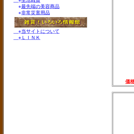
●
生活雑貨
●
最先端の美容商品
●
非常災害用品
●
当サイトについて
●
ＬＩＮＫ
価