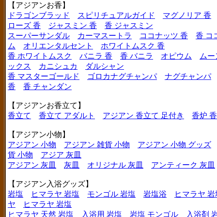
【アジアンお香】
ドラゴンブラッド
スピリチュアルガイド
マグノリア 香
ローズ 香
ジャスミン 香
香 ジャスミン
スーパーサンダル
カーマスートラ
ココナッツ 香
香 コ
ム
オリエンタルセント
ホワイトムスク 香
香 ホワイトムスク
バニラ 香
香 バニラ
オピウム
ムー
ックス
カニシュカ
ダルシャン
香 マスターゴールド
ゴロカナグチャンパ
ナグチャンパ
香
香 チャンダン
【アジアンお香立て】
香立て
香立て アダルト
アジアン 香立て 足付き
香炉 
【アジアン小物】
アジアン 小物
アジアン 雑貨 小物
アジアン 小物 グッズ
貨 小物
アジア 灰皿
アジアン 灰皿
灰皿
オリジナル 灰皿
アンティーク 灰皿
【アジアン入浴グッズ】
岩塩
ヒマラヤ 岩塩
モンゴル 岩塩
岩塩浴
ヒマラヤ 岩
ヤ
ヒマラヤ 岩塩
ヒマラヤ 天然 岩塩
入浴用 岩塩
岩塩 モンゴル
入浴剤 