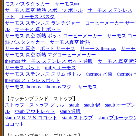
モス パスタクッカー
サーモス㈱
サーモス 真空 断熱 スポーツ ボトル
サーモス ステンレス
ット
サーモス パスタ
サーモス ステンレス ランチジャー
コーヒーメーカー サー
ル
サーモス 卓上 ポット
サーモス 真空 断熱 ポット コーヒーメーカー
サーモス コ
熱 パスタクッカー
サーモス真空 断熱
サーモス 真空
ポット サーモス
サーモス thermos
サーモ
サーモス 真空 断熱 マグコーヒーメーカー
thermos サーモス ステンレス ポット 通販
サーモス 真空 断
サーモス ポット
miffy サーモス
サーモス ステンレス スリム ボトル
thermos 水筒
thermo
thermos ステンレスポット
サーモス thermos
thermos マグ
サーモス
【キッチンブランド ストゥブ】
ストゥブ
ストゥブ グリル
staub
staub 鍋
staub オー
ル
staub アウトレット
staub 通販
staub ２６ ２８ ココット
staub ストウブ
staub ブルーラ
ココット
【キッチンブランド プリンセス】