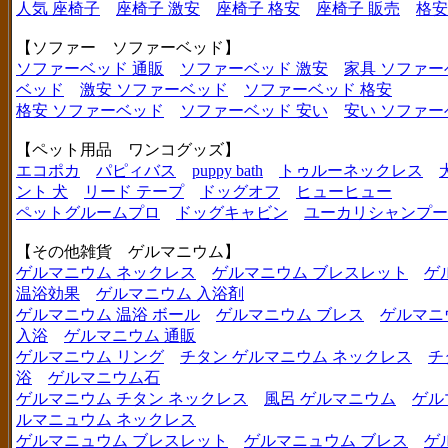
人気 座椅子
座椅子 激安
座椅子 格安
座椅子 販売
格安
【ソファー ソファーベッド】
ソファーベッド 通販
ソファーベッド 激安
家具 ソファー
ベッド
激安 ソファーベッド
ソファーベッド 格安
格安 ソファーベッド
ソファーベッド 安い
安い ソファー
【ペット用品 ワンコグッズ】
エコポカ
パピィバス
puppy bath
トゥルーネックレス
ント 犬
リード テープ
ドッグオフ
ヒューヒュー
ペットグルームプロ
ドッグキャビン
ユーカリシャンプー
【その他雑貨 ゲルマニウム】
ゲルマニウム ネックレス
ゲルマニウム ブレスレット
ゲ
温浴効果
ゲルマニウム 入浴剤
ゲルマニウム 温浴 ボール
ゲルマニウム ブレス
ゲルマニ
入浴
ゲルマニウム 通販
ゲルマニウム リング
チタン ゲルマニウム ネックレス
チ
浴
ゲルマニウム石
ゲルマニウム チタン ネックレス
風呂 ゲルマニウム
ゲル
ルマニュウム ネックレス
ゲルマニュウム ブレスレット
ゲルマニュウム ブレス
ゲ