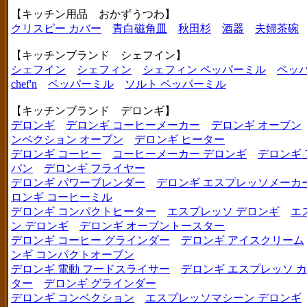
【キッチン用品 おかずうつわ】
クリスピー カバー
青白磁角皿
秋田杉
酒器
夫婦茶碗
【キッチンブランド シェフイン】
シェフイン
シェフィン
シェフィン ペッパーミル
ペッ
chef'n
ペッパーミル
ソルト ペッパーミル
【キッチンブランド デロンギ】
デロンギ
デロンギ コーヒーメーカー
デロンギ オーブン
ンベクション オーブン
デロンギ ヒーター
デロンギ コーヒー
コーヒーメーカー デロンギ
デロンギ
パン
デロンギ フライヤー
デロンギ パワーブレンダー
デロンギ エスプレッソメーカ
ロンギ コーヒーミル
デロンギ コンパクトヒーター
エスプレッソ デロンギ
エ
ン デロンギ
デロンギ オーブントースター
デロンギ コーヒー グラインダー
デロンギ アイスクリーム
ンギ コンパクトオーブン
デロンギ 電動 フードスライサー
デロンギ エスプレッソ 
ター
デロンギ グラインダー
デロンギ コンベクション
エスプレッソマシーン デロンギ