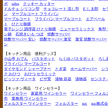
ボ
salus
クッキー カッター
ドルチェ シリコン型
チョコレート 流し型
むし太郎
セ
ン
マーブルコート フライパン
マーブルコート
フライパン マーブルコート
エアベール
ト
ひとり御膳
電子レンジ 調理器 ひとり御膳
ニューセラミックス
角型
ン鍋
石焼きいも つぼ
焼酎サーバー
焼酎サーバー 安い
焼酎サーバー 激安
激安 焼酎サーバー
ン
【キッチン用品 便利グッズ】
小山亭 おでん
パスタポット
らくゆ パスタポット
ろし
フライパン マーブルコー
ト
ダイヤモンド シャープナー
とぎ楽
ホームサーバー
シ
ク おひつ
おひつ セラミック
ピッツァ ヴィータ
ピザ窯
漬物 容器
漬物器
センステ
【キッチン用品 ワインセラー】
ワインセラー
家庭用 ワインセラー
ワインセラー フォル
売
業務用 ワインセラー
フォルスター ワインセラー
フォルスター
gac
gac株式