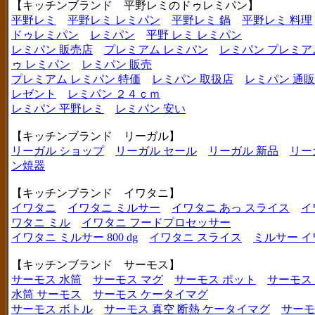
【キッチンブランド 平野レミのドゥレミパン】
平野レミ
平野レミ レミパン
平野レミ 鍋
平野レミ 料理
ドゥレミパン
レミパン
平野 レミ レミパン
レミパン 販売店
プレミアム レミパン
レミパン プレミア
ゥ レミパン
レミパン 販売
プレミアム レミパン 特価
レミパン 取扱店
レミパン 通販
レゼント
レミパン ２４ｃｍ
レミパン 平野レミ
レミパン 安い
【キッチンブランド リーガル】
リーガル ショップ
リーガル セール
リーガル 新品
リー
ン焼器
【キッチンブランド イワタニ】
イワタニ
イワタニ ミルサー
イワタニ あっ スライス
イ
ワタニ ミル
イワタニ フードプロセッサー
イワタニ ミルサー 800 dg
イワタニ スライス
ミルサー イ
【キッチンブランド サーモス】
サーモス 水筒
サーモス マグ
サーモス ポット
サーモス
水筒 サーモス
サーモス ケータイマグ
サーモス ボトル
サーモス 真空 断熱 ケータイマグ
サーモ