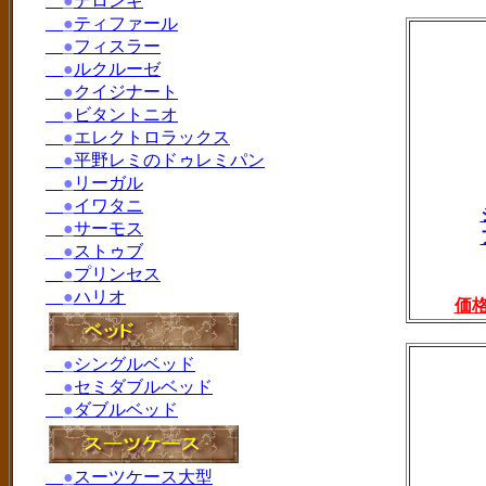
●
デロンギ
●
ティファール
●
フィスラー
●
ルクルーゼ
●
クイジナート
●
ビタントニオ
●
エレクトロラックス
●
平野レミのドゥレミパン
●
リーガル
●
イワタニ
●
サーモス
●
ストゥブ
●
プリンセス
●
ハリオ
価
●
シングルベッド
●
セミダブルベッド
●
ダブルベッド
●
スーツケース大型