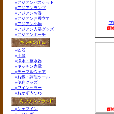
●
アジアンバスケット
●
アジアンランプ
●
アジアンお香
●
アジアンお香立て
プ
●
アジアン小物
価
●
アジアン入浴グッズ
●
アジアンポーチ
●
鉄器
●
土器
●
浄水・整水器
●
キッチン家電
●
テーブルウェア
●
お鍋・調理ツール
●
便利グッズ
●
ワインセラー
●
おかずうつわ
●
シェフイン
価