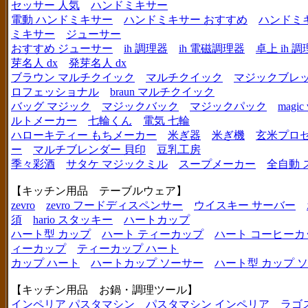
セッサー 人気
ハンドミキサー
電動 ハンドミキサー
ハンドミキサー おすすめ
ハンドミ
ミキサー
ジューサー
おすすめ ジューサー
ih 調理器
ih 電磁調理器
卓上 ih 
芽名人 dx
発芽名人 dx
ブラウン マルチクイック
マルチクイック
マジックブレ
ロフェッショナル
braun マルチクイック
バッグ マジック
マジックバック
マジックパック
magic 
ルトメーカー
七輪くん
電気 七輪
ハローキティー もちメーカー
米ぎ器
米ぎ機
玄米プロ
ー
マルチブレンダー 貝印
豆乳工房
季々彩酒
サタケ マジックミル
スープメーカー
全自動 
【キッチン用品 テーブルウェア】
zevro
zevro フードディスペンサー
ウイスキー サーバー
須
hario スタッキー
ハートカップ
ハート型 カップ
ハート ティーカップ
ハート コーヒーカ
ィーカップ
ティーカップ ハート
カップ ハート
ハートカップ ソーサー
ハート型 カップ 
【キッチン用品 お鍋・調理ツール】
インペリア パスタマシン
パスタマシン インペリア
ラゴ