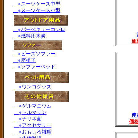
●
スーツケース中型
●
スーツケース小型
●
バーベキューコンロ
●
燃料用木炭
価
●
ビーズソファー
●
座椅子
●
ソファーベッド
●
ワンコグッズ
●
ゲルマニウム
●
トルマリン
使
●
ナリネ菌
価
●
アクセサリー
●
おもしろ雑貨