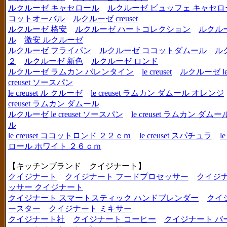
ルクルーゼ キャセロール
ルクルーゼ ビュッフェ キャセロ
コットオーバル
ルクルーゼ creuset
ルクルーゼ 格安
ルクルーゼ ハートコレクション
ルクル
ル
激安 ルクルーゼ
ルクルーゼ フライパン
ルクルーゼ ココットダムール
ル
２
ルクルーゼ 新色
ルクルーゼ ロンド
ルクルーゼ ラムカン バレンタイン
le creuset
ルクルーゼ le c
creuset ソースパン
le creuset ル クルーゼ
le creuset ラムカン ダムール オレンジ
creuset ラムカン ダムール
ルクルーゼ le creuset ソースパン
le creuset ラムカン 
ル
le creuset ココットロンド ２２ｃｍ
le creuset スパチュラ
l
ロール ホワイト ２６ｃｍ
【キッチンブランド クイジナート】
クイジナート
クイジナート フードプロセッサー
クイジ
ッサー クイジナート
クイジナート スマートスティック ハンドブレンダー
クイ
ースター
クイジナート ミキサー
クイジナート社
クイジナート コーヒー
クイジナート バ