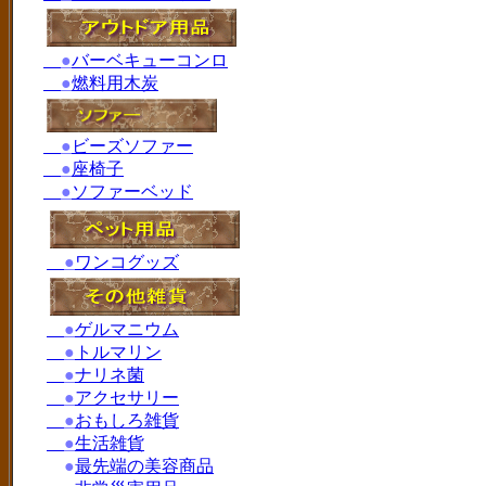
●
バーベキューコンロ
●
燃料用木炭
●
ビーズソファー
●
座椅子
●
ソファーベッド
●
ワンコグッズ
●
ゲルマニウム
●
トルマリン
●
ナリネ菌
●
アクセサリー
●
おもしろ雑貨
●
生活雑貨
●
最先端の美容商品