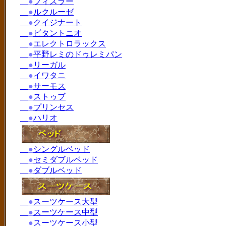
●
フィスラー
●
ルクルーゼ
●
クイジナート
●
ビタントニオ
●
エレクトロラックス
●
平野レミのドゥレミパン
●
リーガル
●
イワタニ
●
サーモス
●
ストゥブ
●
プリンセス
●
ハリオ
●
シングルベッド
●
セミダブルベッド
●
ダブルベッド
●
スーツケース大型
●
スーツケース中型
●
スーツケース小型