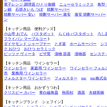
電子レンジ 調理器 ひとり御膳
ニューセラミックス
角型
ン鍋
石焼きいも つぼ
焼酎サーバー
焼酎サーバー 安い
焼酎サーバー 激安
激安 焼酎サーバー
ン
【キッチン用品 便利グッズ】
小山亭 おでん
パスタポット
らくゆ パスタポット
ろし
フライパン マーブルコー
ト
ダイヤモンド シャープナー
とぎ楽
ホームサーバー
シ
ク おひつ
おひつ セラミック
ピッツァ ヴィータ
ピザ窯
漬物 容器
漬物器
センステ
【キッチン用品 ワインセラー】
ワインセラー
家庭用 ワインセラー
ワインセラー フォル
売
業務用 ワインセラー
フォルスター ワインセラー
フォルスター
gac
gac株式
【キッチン用品 おかずうつわ】
クリスピー カバー
青白磁角皿
秋田杉
酒器
夫婦茶碗
【キッチンブランド シェフイン】
シェフイン
シェフィン
シェフィン ペッパーミル
ペッ