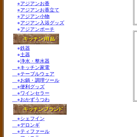
●
アジアンお香
●
アジアンお香立て
●
アジアン小物
●
アジアン入浴グッズ
●
アジアンポーチ
●
鉄器
●
土器
●
浄水・整水器
●
キッチン家電
●
テーブルウェア
●
お鍋・調理ツール
●
便利グッズ
●
ワインセラー
●
おかずうつわ
●
シェフイン
●
デロンギ
●
ティファール