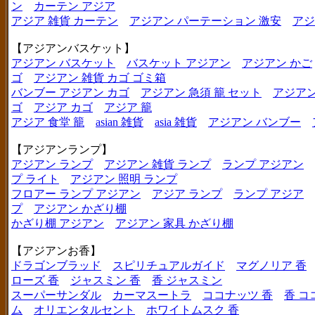
ン
カーテン アジア
アジア 雑貨 カーテン
アジアン パーテーション 激安
アジ
【アジアンバスケット】
アジアン バスケット
バスケット アジアン
アジアン かご
ゴ
アジアン 雑貨 カゴ ゴミ箱
バンブー アジアン カゴ
アジアン 急須 籠 セット
アジアン
ゴ
アジア カゴ
アジア 籠
アジア 食堂 籠
asian 雑貨
asia 雑貨
アジアン バンブー
【アジアンランプ】
アジアン ランプ
アジアン 雑貨 ランプ
ランプ アジアン
プ ライト
アジアン 照明 ランプ
フロアー ランプ アジアン
アジア ランプ
ランプ アジア
プ
アジアン かざり棚
かざり棚 アジアン
アジアン 家具 かざり棚
【アジアンお香】
ドラゴンブラッド
スピリチュアルガイド
マグノリア 香
ローズ 香
ジャスミン 香
香 ジャスミン
スーパーサンダル
カーマスートラ
ココナッツ 香
香 コ
ム
オリエンタルセント
ホワイトムスク 香