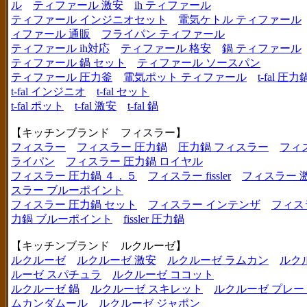
ル
ティファール 激安
ih ティファール
ティファール インジニオセット
電気ケトル ティファール
ィファール 通販
フライパン ティファール
ティファール ih対応
ティファール 格安
鍋 ティファール
ティファール 鍋 セット
ティファール ソースパン
ティファール 圧力釜
電気ポット ティファール
t-fal 圧力
t-fal インジニオ
t-fal セット
t-fal ポット
t-fal 激安
t-fal 鍋
【キッチンブランド フィスラー】
フィスラー
フィスラー 圧力鍋
圧力鍋 フィスラー
フィ
ライパン
フィスラー 圧力鍋 ロイヤル
フィスラー 圧力鍋 ４．５
フィスラー fissler
フィスラー 
スラー ブルーポイント
フィスラー 圧力鍋 セット
フィスラー インテンザ
フィス
力鍋 ブルーポイント
fissler 圧力鍋
【キッチンブランド ルクルーゼ】
ルクルーゼ
ルクルーゼ 激安
ルクルーゼ ラムカン
ルク
ルーゼ スパチュラ
ルクルーゼ ココット
ルクルーゼ 鍋
ルクルーゼ スキレット
ルクルーゼ プレー
ムカンダムール
ルクルーゼ ジャポン