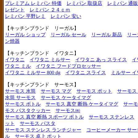
プレミアム レミパン 特価
レミパン 取扱店
レミパン 通販
レゼント
レミパン ２４ｃｍ
レミパン 平野レミ
レミパン 安い
【キッチンブランド リーガル】
リーガル ショップ
リーガル セール
リーガル 新品
リー
ン焼器
【キッチンブランド イワタニ】
イワタニ
イワタニ ミルサー
イワタニ あっ スライス
イ
ワタニ ミル
イワタニ フードプロセッサー
イワタニ ミルサー 800 dg
イワタニ スライス
ミルサー イ
【キッチンブランド サーモス】
サーモス 水筒
サーモス マグ
サーモス ポット
サーモス
水筒 サーモス
サーモス ケータイマグ
サーモス ボトル
サーモス 真空 断熱 ケータイマグ
サーモ
モス パスタクッカー
サーモス㈱
サーモス 真空 断熱 スポーツ ボトル
サーモス ステンレス
ット
サーモス パスタ
サーモス ステンレス ランチジャー
コーヒーメーカー サー
ル
サーモス 卓上 ポット