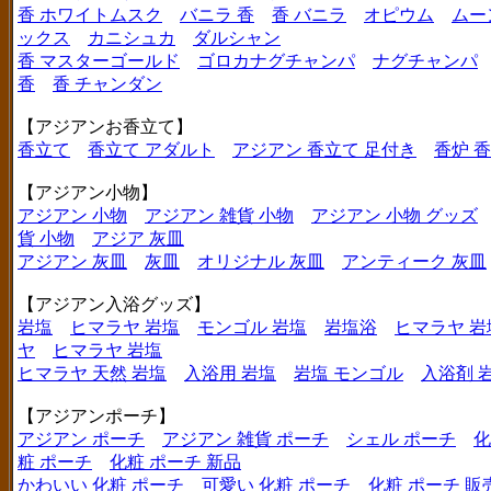
香 ホワイトムスク
バニラ 香
香 バニラ
オピウム
ムー
ックス
カニシュカ
ダルシャン
香 マスターゴールド
ゴロカナグチャンパ
ナグチャンパ
香
香 チャンダン
【アジアンお香立て】
香立て
香立て アダルト
アジアン 香立て 足付き
香炉 
【アジアン小物】
アジアン 小物
アジアン 雑貨 小物
アジアン 小物 グッズ
貨 小物
アジア 灰皿
アジアン 灰皿
灰皿
オリジナル 灰皿
アンティーク 灰皿
【アジアン入浴グッズ】
岩塩
ヒマラヤ 岩塩
モンゴル 岩塩
岩塩浴
ヒマラヤ 岩
ヤ
ヒマラヤ 岩塩
ヒマラヤ 天然 岩塩
入浴用 岩塩
岩塩 モンゴル
入浴剤 
【アジアンポーチ】
アジアン ポーチ
アジアン 雑貨 ポーチ
シェル ポーチ
化
粧 ポーチ
化粧 ポーチ 新品
かわいい 化粧 ポーチ
可愛い 化粧 ポーチ
化粧 ポーチ 販