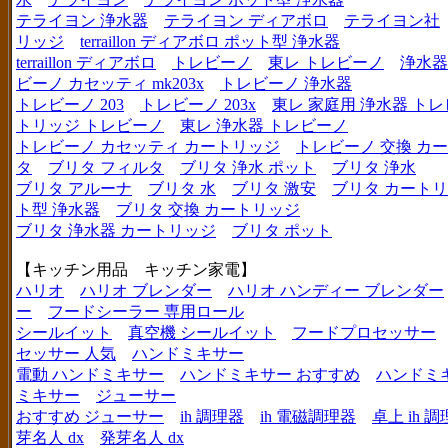
テライヨン 浄水器
テライヨン ディアボロ
テライヨン社
リッジ
terraillon ディアボロ ポット型 浄水器
terraillon ディアボロ
トレビーノ
東レ トレビーノ
浄水器
ビーノ カセッティ mk203x
トレビーノ 浄水器
トレビーノ 203
トレビーノ 203x
東レ 家庭用 浄水器 ト
トリッジ トレビーノ
東レ 浄水器 トレビーノ
トレビーノ カセッティ カートリッジ
トレビーノ 交換 カ
タ
ブリタ フィルタ
ブリタ 浄水 ポット
ブリタ 浄水
ブリタ アルーナ
ブリタ 水
ブリタ 激安
ブリタ カートリ
ト型 浄水器
ブリタ 交換 カートリッジ
ブリタ 浄水器 カートリッジ
ブリタ ポット
【キッチン用品 キッチン家電】
ハリオ
ハリオ ブレンダー
ハリオ ハンディー ブレンダー
ー
フードシーラー 専用ロール
シールイット
真空機 シールイット
フードプロセッサー
セッサー 人気
ハンドミキサー
電動 ハンドミキサー
ハンドミキサー おすすめ
ハンドミ
ミキサー
ジューサー
おすすめ ジューサー
ih 調理器
ih 電磁調理器
卓上 ih 
芽名人 dx
発芽名人 dx