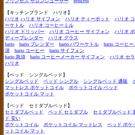
プリンセス サロンジューサー
princess
【キッチンブランド ハリオ】
ハリオ
ハリオ サイフォン
ハリオ ティーポット
ハリオ 
ーケトル
ハリオ コーヒーミル
ハリオ ドリッパー
ハリオ コーヒー サイフォン
ハリオ 
ディーブレンダー
ハリオ グラス
hario
hario ブレンダー
hario パワーケトル
hario コー
須
hario コーヒー
hario サイフォン
hario 急須
hario コーヒーメーカー サイフォン
ハリオ セ
ハリオ
【ベッド シングルベッド】
シングルベッド
ベッド シングル
シングルベッド 通販
マットレス ポケットコイル
ポケットコイル ベッド
ポケットコイル マット
【ベッド セミダブルベッド】
セミダブルベッド
ベッド セミダブル
セミダブルベッド 
ド 安い
ポケットコイル
ポケットコイル マットレス
ベッド ポケ
ットコイル マット