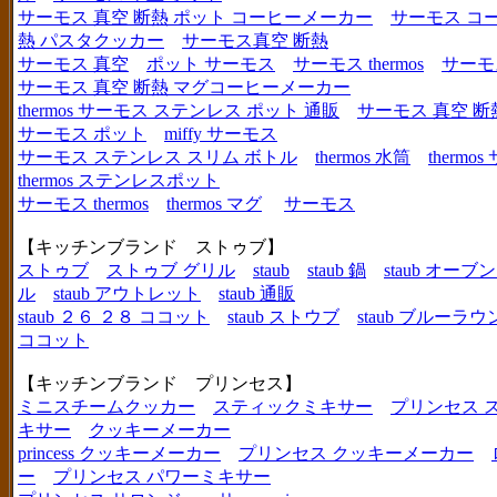
サーモス 真空 断熱 ポット コーヒーメーカー
サーモス コ
熱 パスタクッカー
サーモス真空 断熱
サーモス 真空
ポット サーモス
サーモス thermos
サーモ
サーモス 真空 断熱 マグコーヒーメーカー
thermos サーモス ステンレス ポット 通販
サーモス 真空 断
サーモス ポット
miffy サーモス
サーモス ステンレス スリム ボトル
thermos 水筒
thermo
thermos ステンレスポット
サーモス thermos
thermos マグ
サーモス
【キッチンブランド ストゥブ】
ストゥブ
ストゥブ グリル
staub
staub 鍋
staub オー
ル
staub アウトレット
staub 通販
staub ２６ ２８ ココット
staub ストウブ
staub ブルーラ
ココット
【キッチンブランド プリンセス】
ミニスチームクッカー
スティックミキサー
プリンセス 
キサー
クッキーメーカー
princess クッキーメーカー
プリンセス クッキーメーカー
ー
プリンセス パワーミキサー