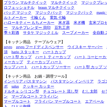
ブラウン マルチクイック
マルチクイック
マジックブレ
ロフェッショナル
braun マルチクイック
バッグ マジック
マジックバック
マジックパック
magic 
ルトメーカー
七輪くん
電気 七輪
ハローキティー もちメーカー
米ぎ器
米ぎ機
玄米プロ
ー
マルチブレンダー 貝印
豆乳工房
季々彩酒
サタケ マジックミル
スープメーカー
全自動 
【キッチン用品 テーブルウェア】
zevro
zevro フードディスペンサー
ウイスキー サーバー
須
hario スタッキー
ハートカップ
ハート型 カップ
ハート ティーカップ
ハート コーヒーカ
ィーカップ
ティーカップ ハート
カップ ハート
ハートカップ ソーサー
ハート型 カップ 
【キッチン用品 お鍋・調理ツール】
インペリア パスタマシン
パスタマシン インペリア
ラゴ
ボ
salus
クッキー カッター
ドルチェ シリコン型
チョコレート 流し型
むし太郎
セ
ン
マーブルコート フライパン
マーブルコート
フライパン マーブルコート
エアベール
ト
ひとり御膳