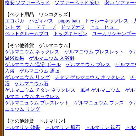
格安 ソファーベッド
ソファーベッド 安い
安い ソファー
【ペット用品 ワンコグッズ】
エコポカ
パピィバス
puppy bath
トゥルーネックレス
ント 犬
リード テープ
ドッグオフ
ヒューヒュー
ペットグルームプロ
ドッグキャビン
ユーカリシャンプー
【その他雑貨 ゲルマニウム】
ゲルマニウム ネックレス
ゲルマニウム ブレスレット
ゲ
温浴効果
ゲルマニウム 入浴剤
ゲルマニウム 温浴 ボール
ゲルマニウム ブレス
ゲルマニ
入浴
ゲルマニウム 通販
ゲルマニウム リング
チタン ゲルマニウム ネックレス
チ
浴
ゲルマニウム石
ゲルマニウム チタン ネックレス
風呂 ゲルマニウム
ゲル
ルマニュウム ネックレス
ゲルマニュウム ブレスレット
ゲルマニュウム ブレス
ゲ
ニュウム リング
【その他雑貨 トルマリン】
トルマリン 効果
トルマリン 原石
トルマリン 鉱石
トル