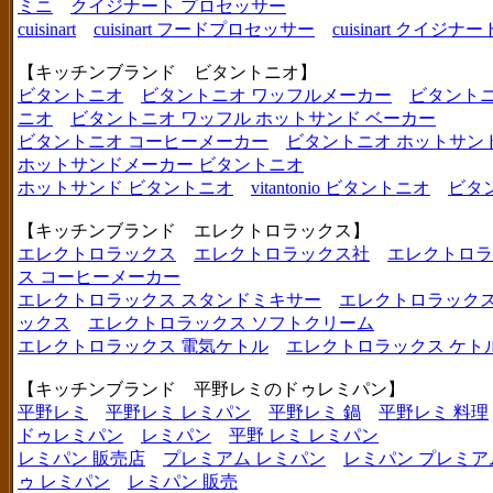
ミニ
クイジナート プロセッサー
cuisinart
cuisinart フードプロセッサー
cuisinart クイジナー
【キッチンブランド ビタントニオ】
ビタントニオ
ビタントニオ ワッフルメーカー
ビタントニ
ニオ
ビタントニオ ワッフル ホットサンド ベーカー
ビタントニオ コーヒーメーカー
ビタントニオ ホットサン
ホットサンドメーカー ビタントニオ
ホットサンド ビタントニオ
vitantonio ビタントニオ
ビタ
【キッチンブランド エレクトロラックス】
エレクトロラックス
エレクトロラックス社
エレクトロラ
ス コーヒーメーカー
エレクトロラックス スタンドミキサー
エレクトロラックス
ックス
エレクトロラックス ソフトクリーム
エレクトロラックス 電気ケトル
エレクトロラックス ケト
【キッチンブランド 平野レミのドゥレミパン】
平野レミ
平野レミ レミパン
平野レミ 鍋
平野レミ 料理
ドゥレミパン
レミパン
平野 レミ レミパン
レミパン 販売店
プレミアム レミパン
レミパン プレミア
ゥ レミパン
レミパン 販売