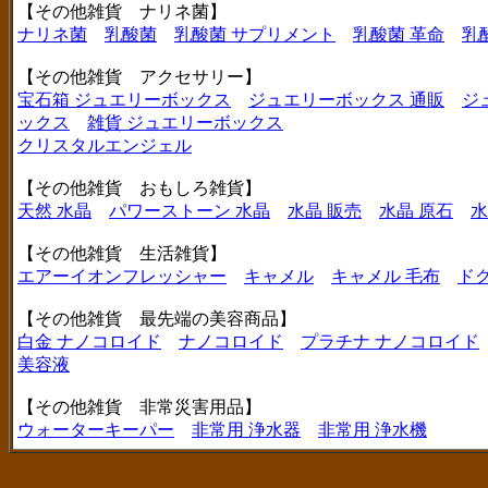
【その他雑貨 ナリネ菌】
ナリネ菌
乳酸菌
乳酸菌 サプリメント
乳酸菌 革命
乳
【その他雑貨 アクセサリー】
宝石箱 ジュエリーボックス
ジュエリーボックス 通販
ジ
ックス
雑貨 ジュエリーボックス
クリスタルエンジェル
【その他雑貨 おもしろ雑貨】
天然 水晶
パワーストーン 水晶
水晶 販売
水晶 原石
水
【その他雑貨 生活雑貨】
エアーイオンフレッシャー
キャメル
キャメル 毛布
ド
【その他雑貨 最先端の美容商品】
白金 ナノコロイド
ナノコロイド
プラチナ ナノコロイド
美容液
【その他雑貨 非常災害用品】
ウォーターキーパー
非常用 浄水器
非常用 浄水機