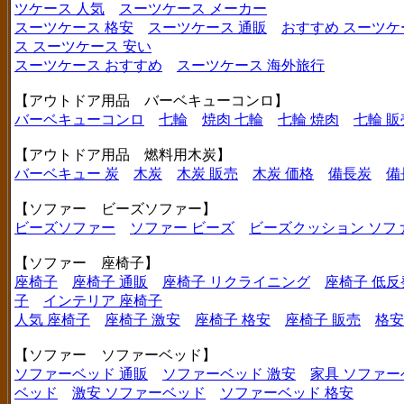
ツケース 人気
スーツケース メーカー
スーツケース 格安
スーツケース 通販
おすすめ スーツケ
ス
スーツケース 安い
スーツケース おすすめ
スーツケース 海外旅行
【アウトドア用品 バーベキューコンロ】
バーベキューコンロ
七輪
焼肉 七輪
七輪 焼肉
七輪 販
【アウトドア用品 燃料用木炭】
バーベキュー 炭
木炭
木炭 販売
木炭 価格
備長炭
備
【ソファー ビーズソファー】
ビーズソファー
ソファー ビーズ
ビーズクッション ソフ
【ソファー 座椅子】
座椅子
座椅子 通販
座椅子 リクライニング
座椅子 低反
子
インテリア 座椅子
人気 座椅子
座椅子 激安
座椅子 格安
座椅子 販売
格安
【ソファー ソファーベッド】
ソファーベッド 通販
ソファーベッド 激安
家具 ソファー
ベッド
激安 ソファーベッド
ソファーベッド 格安