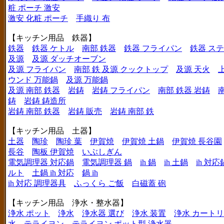
粧 ポーチ 激安
激安 化粧 ポーチ
手織り 布
【キッチン用品 鉄器】
鉄器
鉄器 ケトル
南部 鉄器
鉄器 フライパン
鉄器 ス
及源
及源 ダッチオーブン
及源 フライパン
南部 鉄 及源 クックトップ
及源 天火
ウンド 万能鍋
及源 万能鍋
及源 南部 鉄器
岩鋳
岩鋳 フライパン
南部 鉄器 岩鋳
鋳
岩鋳 鋳造所
岩鋳 南部 鉄器
岩鋳 販売
岩鋳 南部 鉄
【キッチン用品 土器】
土器
陶珍
陶珍 葉
伊賀焼
伊賀焼 土鍋
伊賀焼 長谷園
長谷
陶板 伊賀焼
いぶしぎん
電気調理器 対応鍋
電気調理器 鍋
ih 鍋
ih 土鍋
ih 対応
ルト
土鍋 ih 対応
鍋 ih
ih 対応 調理器具
ふっくら ご飯
白磁蓋 砲
【キッチン用品 浄水・整水器】
浄水 ポット
浄水
浄水器 選び
浄水 装置
浄水 カート
水
テライヨン
テライヨン ポット型 浄水器