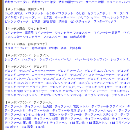
焼酎サーバー 安い
焼酎サーバー 激安
激安 焼酎サーバー
サーバー 焼酎
ニューミニ ハン
【キッチン用品 便利グッズ】
小山亭 おでん
パスタポット
らくゆ パスタポット
ろし器
セラミックポット
マーブルコ
ダイヤモンド シャープナー
とぎ楽
ホームサーバー
シリコン カバー
フレッシュシステム
ピッツァ ヴィータ
ピザ窯
漬物 容器
漬物器
センスティック
ワンダーマックス
【キッチン用品 ワインセラー】
ワインセラー
家庭用 ワインセラー
ワインセラー フォルスター
ワインセラー 家庭用
ワイ
フォルスター ワインセラー
フォルスター
gac
gac株式会社
【キッチン用品 おかずうつわ】
クリスピー カバー
青白磁角皿
秋田杉
酒器
夫婦茶碗
【キッチンブランド シェフイン】
シェフイン
シェフィン
シェフィン ペッパーミル
ペッパーミル シェフィン
シェフィン ミ
【キッチンブランド デロンギ】
デロンギ
デロンギ コーヒーメーカー
デロンギ オーブン
デロンギ エスプレッソ
デロンギ
デロンギ コーヒー
コーヒーメーカー デロンギ
デロンギ アイスクリームメーカー
デロンギ
デロンギ パワーブレンダー
デロンギ エスプレッソメーカー
デロンギ トースター
デロンギ
デロンギ コンパクトヒーター
エスプレッソ デロンギ
エスプレッソマシン デロンギ
デロン
デロンギ コーヒー グラインダー
デロンギ アイスクリーム
デロンギ スライサー
デロンギ 
デロンギ 電動 フードスライサー
デロンギ エスプレッソ カプチーノ メーカー
デロンギジャ
デロンギ コンベクション
エスプレッソマシーン デロンギ
オーブン デロンギ
デロンギ バ
【キッチンブランド ティファール】
ティファール
ティファール 圧力鍋
ティファール 電気 ケトル
ティファール フライパン
テ
ティファール ih
ティファール 鍋
ティファール 電気 ポット
ティファール セット
ティファ
ティファール インジニオセット
電気ケトル ティファール
ティファール ステンレス
ティフ
ティファール ih対応
ティファール 格安
鍋 ティファール
ティファール 価格
ティファール 
ティファール 圧力釜
電気ポット ティファール
t-fal 圧力鍋
t-fal 電気ケトル
t-fal フライパ
t-fal ポット
t-fal 激安
t-fal 鍋