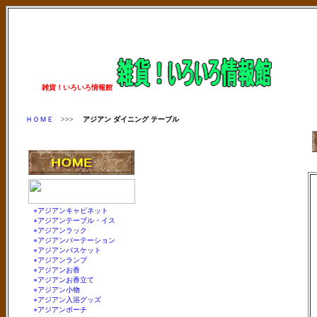
雑貨！いろいろ情報館
ＨＯＭＥ
>>>
アジアン ダイニング テーブル
●
アジアンキャビネット
●
アジアンテーブル・イス
●
アジアンラック
●
アジアンパーテーション
●
アジアンバスケット
●
アジアンランプ
●
アジアンお香
●
アジアンお香立て
●
アジアン小物
●
アジアン入浴グッズ
●
アジアンポーチ