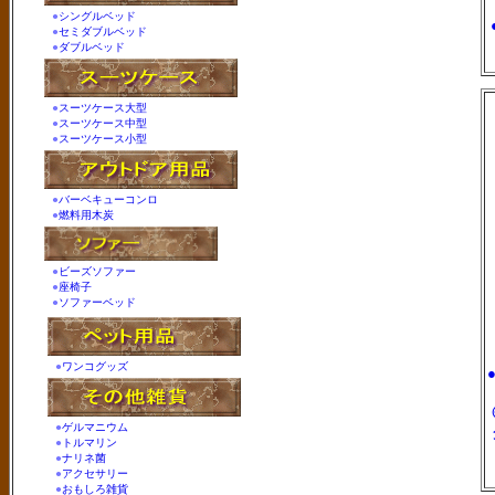
●
シングルベッド
●
セミダブルベッド
●
ダブルベッド
●
スーツケース大型
●
スーツケース中型
●
スーツケース小型
●
バーベキューコンロ
●
燃料用木炭
●
ビーズソファー
●
座椅子
●
ソファーベッド
●
ワンコグッズ
●
ゲルマニウム
●
トルマリン
●
ナリネ菌
●
アクセサリー
●
おもしろ雑貨