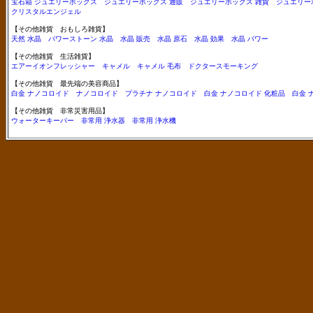
宝石箱 ジュエリーボックス
ジュエリーボックス 通販
ジュエリーボックス 雑貨
ジュエリー
クリスタルエンジェル
【その他雑貨 おもしろ雑貨】
天然 水晶
パワーストーン 水晶
水晶 販売
水晶 原石
水晶 効果
水晶 パワー
【その他雑貨 生活雑貨】
エアーイオンフレッシャー
キャメル
キャメル 毛布
ドクタースモーキング
【その他雑貨 最先端の美容商品】
白金 ナノコロイド
ナノコロイド
プラチナ ナノコロイド
白金 ナノコロイド 化粧品
白金 
【その他雑貨 非常災害用品】
ウォーターキーパー
非常用 浄水器
非常用 浄水機