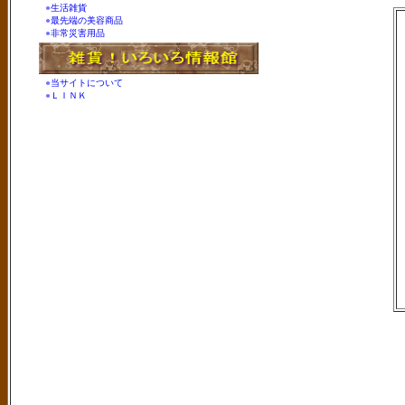
●
生活雑貨
●
最先端の美容商品
●
非常災害用品
●
当サイトについて
●
ＬＩＮＫ