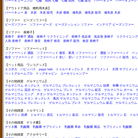
バーベキューコンロ
七輪
焼肉 七輪
七輪 焼肉
七輪 販売
バーベキュー
バーベキューグ
【アウトドア用品 燃料用木炭】
バーベキュー 炭
木炭
木炭 販売
木炭 価格
備長炭
備長炭 販売
備長炭 木炭
【ソファー ビーズソファー】
ビーズソファー
ソファー ビーズ
ビーズクッション ソファー
インテリア ビーズソファー
【ソファー 座椅子】
座椅子
座椅子 通販
座椅子 リクライニング
座椅子 低反発
低反発 座椅子
リクライニング
人気 座椅子
座椅子 激安
座椅子 格安
座椅子 販売
格安 座椅子
【ソファー ソファーベッド】
ソファーベッド 通販
ソファーベッド 激安
家具 ソファーベッド
通販 ソファーベッド
ベッ
格安 ソファーベッド
ソファーベッド 安い
安い ソファーベッド
ソファーベッド 販売
おし
【ペット用品 ワンコグッズ】
エコポカ
パピィバス
puppy bath
トゥルーネックレス
犬 サプリメント
犬用 サプリメント
ペットグルームプロ
ドッグキャビン
ユーカリシャンプー
【その他雑貨 ゲルマニウム】
ゲルマニウム ネックレス
ゲルマニウム ブレスレット
ゲルマニウム 効果
有機 ゲルマニウム
ゲルマニウム 温浴 ボール
ゲルマニウム ブレス
ゲルマニウム 鉱石
ゲルマニウム ボール
ゲルマニウム リング
チタン ゲルマニウム ネックレス
チタン ゲルマニウム
チタン ゲルマ
ゲルマニウム チタン ネックレス
風呂 ゲルマニウム
ゲルマニウム アクセサリー
ゲルマニウ
ゲルマニュウム ブレスレット
ゲルマニュウム ブレス
ゲルマニュウム 鉱石
ゲルマニュウム
【その他雑貨 トルマリン】
トルマリン 効果
トルマリン 原石
トルマリン 鉱石
トルマリン 販売
トルマリン 石
トル
【その他雑貨 ナリネ菌】
ナリネ菌
乳酸菌
乳酸菌 サプリメント
乳酸菌 革命
乳酸菌 製品
サプリメント 乳酸菌
【その他雑貨 アクセサリー】