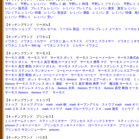
平野レミ
平野レミ レミパン
平野レミ 鍋
平野レミ 料理
平野レミ フライパン
平野レミ 
レミパン 販売店
プレミアム レミパン
レミパン プレミアム
レミパン 激安
激安 レミパン
プレミアム レミパン 特価
レミパン 取扱店
レミパン 通販
レミパン 安
レミパン 特価
格
レミパン 平野レミ
レミパン 安い
【キッチンブランド リーガル】
リーガル ショップ
リーガル セール
リーガル 新品
リーガル ブレッド メーカー
リーガル 
【キッチンブランド イワタニ】
イワタニ
イワタニ ミルサー
イワタニ あっ スライス
イワタニ スライサー
イワタニ ミキ
イワタニ ミルサー 800 dg
イワタニ スライス
ミルサー イワタニ
【キッチンブランド サーモス】
サーモス 水筒
サーモス マグ
サーモス ポット
サーモス コーヒーメーカー
サーモス株式会
サーモス ボトル
サーモス 真空 断熱 ケータイマグ
サーモス 携帯 マグ
サーモス イージー
サーモス 真空 断熱 スポーツ ボトル
サーモス ステンレス
サーモス ステンレス エアーポット
サーモス ステンレス ランチジャー
コーヒーメーカー サーモス
サーモス ステンレスエアー
サーモス 真空 断熱 ポット コーヒーメーカー
サーモス コーヒー
サーモス スポーツ バトル
サーモス 真空
ポット サーモス
サーモス thermos
サーモス エアーポット
サーモス社
ミ
thermos サーモス ステンレス ポット 通販
サーモス 真空 断熱 携帯 マグ
魔法瓶 サーモス
シ
サーモス ステンレス スリム ボトル
thermos 水筒
thermos サーモス
thermos 真空 断熱 ケー
サーモス thermos
thermos マグ
サーモス
【キッチンブランド ストゥブ】
ストゥブ
ストゥブ グリル
staub
staub 鍋
staub オーブングリル
ストウブ staub
staub 
staub ２６ ２８ ココット
staub ストウブ
staub ブルーラウンド ２４
staub 激安
ストウブ
【キッチンブランド プリンセス】
ミニスチームクッカー
スティックミキサー
プリンセス スティックミキサー
スティックハ
princess クッキーメーカー
プリンセス クッキーメーカー
ローラートースター
プリンセス 
プリンセス サロンジューサー
princess
【キッチンブランド ハリオ】