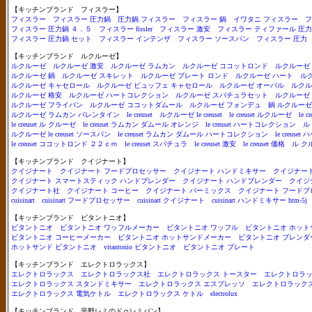
【キッチンブランド フィスラー】
フィスラー
フィスラー 圧力鍋
圧力鍋 フィスラー
フィスラー 鍋
イワタニ フィスラー
フ
フィスラー 圧力鍋 ４．５
フィスラー fissler
フィスラー 激安
フィスラー ティファール 圧
フィスラー 圧力鍋 セット
フィスラー インテンザ
フィスラー ソースパン
フィスラー 圧力
【キッチンブランド ルクルーゼ】
ルクルーゼ
ルクルーゼ 激安
ルクルーゼ ラムカン
ルクルーゼ ココットロンド
ルクルーゼ
ルクルーゼ 鍋
ルクルーゼ スキレット
ルクルーゼ プレート ロンド
ルクルーゼ ハート
ル
ルクルーゼ キャセロール
ルクルーゼ ビュッフェ キャセロール
ルクルーゼ オーバル
ルクル
ルクルーゼ 格安
ルクルーゼ ハートコレクション
ルクルーゼ スパチュラセット
ルクルーゼ
ルクルーゼ フライパン
ルクルーゼ ココットダムール
ルクルーゼ フォンデュ
鍋 ルクルーゼ
ルクルーゼ ラムカン バレンタイン
le creuset
ルクルーゼ le creuset
le creuset ルクルーゼ
le 
le creuset ル クルーゼ
le creuset ラムカン ダムール オレンジ
le creuset ハートコレクション
ル 
ルクルーゼ le creuset ソースパン
le creuset ラムカン ダムール ハートコレクション
le creuset
le creuset ココットロンド ２２ｃｍ
le creuset スパチュラ
le creuset 激安
le creuset 価格
ル クル
【キッチンブランド クイジナート】
クイジナート
クイジナート フードプロセッサー
クイジナート ハンドミキサー
クイジナー
クイジナート スマートスティック ハンドブレンダー
クイジナート ハンドブレンダー
クイジ
クイジナート社
クイジナート コーヒー
クイジナート バーミックス
クイジナート フードプ
cuisinart
cuisinart フードプロセッサー
cuisinart クイジナート
cuisinart ハンドミキサー htm-5j
【キッチンブランド ビタントニオ】
ビタントニオ
ビタントニオ ワッフルメーカー
ビタントニオ ワッフル
ビタントニオ ホット
ビタントニオ コーヒーメーカー
ビタントニオ ホットサンドメーカー
ビタントニオ ブレンダ
ホットサンド ビタントニオ
vitantonio ビタントニオ
ビタントニオ プレート
【キッチンブランド エレクトロラックス】
エレクトロラックス
エレクトロラックス社
エレクトロラックス トースター
エレクトロラッ
エレクトロラックス スタンドミキサー
エレクトロラックス エスプレッソ
エレクトロラックス
エレクトロラックス 電気ケトル
エレクトロラックス ケトル
electrolux
【キッチンブランド 平野レミのドゥレミパン】