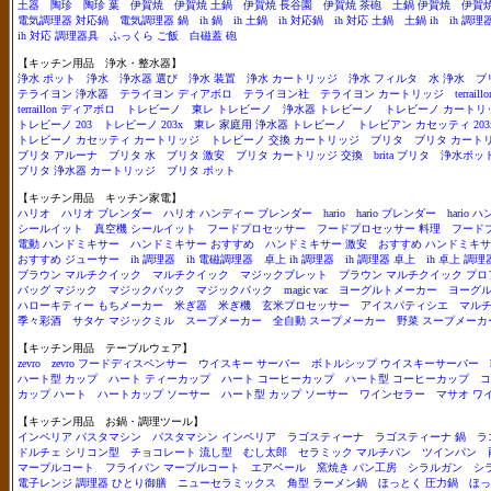
土器
陶珍
陶珍 葉
伊賀焼
伊賀焼 土鍋
伊賀焼 長谷園
伊賀焼 茶砲
土鍋 伊賀焼
伊賀焼
電気調理器 対応鍋
電気調理器 鍋
ih 鍋
ih 土鍋
ih 対応鍋
ih 対応 土鍋
土鍋 ih
ih 調理
ih 対応 調理器具
ふっくら ご飯
白磁蓋 砲
【キッチン用品 浄水・整水器】
浄水 ポット
浄水
浄水器 選び
浄水 装置
浄水 カートリッジ
浄水 フィルタ
水 浄水
ブ
テライヨン 浄水器
テライヨン ディアボロ
テライヨン社
テライヨン カートリッジ
terraillo
terraillon ディアボロ
トレビーノ
東レ トレビーノ
浄水器 トレビーノ
トレビーノ カートリ
トレビーノ 203
トレビーノ 203x
東レ 家庭用 浄水器 トレビーノ
トレビアン カセッティ 203
トレビーノ カセッティ カートリッジ
トレビーノ 交換 カートリッジ
ブリタ
ブリタ カート
ブリタ アルーナ
ブリタ 水
ブリタ 激安
ブリタ カートリッジ 交換
brita ブリタ
浄水ポッ
ブリタ 浄水器 カートリッジ
ブリタ ポット
【キッチン用品 キッチン家電】
ハリオ
ハリオ ブレンダー
ハリオ ハンディー ブレンダー
hario
hario ブレンダー
hario
シールイット
真空機 シールイット
フードプロセッサー
フードプロセッサー 料理
フード
電動 ハンドミキサー
ハンドミキサー おすすめ
ハンドミキサー 激安
おすすめ ハンドミキ
おすすめ ジューサー
ih 調理器
ih 電磁調理器
卓上 ih 調理器
ih 調理器 卓上
ih 卓上 調理
ブラウン マルチクイック
マルチクイック
マジックブレット
ブラウン マルチクイック プ
バッグ マジック
マジックバック
マジックパック
magic vac
ヨーグルトメーカー
ヨーグル
ハローキティー もちメーカー
米ぎ器
米ぎ機
玄米プロセッサー
アイスパティシエ
マル
季々彩酒
サタケ マジックミル
スープメーカー
全自動 スープメーカー
野菜 スープメーカ
【キッチン用品 テーブルウェア】
zevro
zevro フードディスペンサー
ウイスキー サーバー
ボトルシップ ウイスキーサーバー
ハート型 カップ
ハート ティーカップ
ハート コーヒーカップ
ハート型 コーヒーカップ
コ
カップ ハート
ハートカップ ソーサー
ハート型 カップ ソーサー
ワインセラー
マサオ ワ
【キッチン用品 お鍋・調理ツール】
インペリア パスタマシン
パスタマシン インペリア
ラゴスティーナ
ラゴスティーナ 鍋
ラ
ドルチェ シリコン型
チョコレート 流し型
むし太郎
セラミック マルチパン
ツインパン
マーブルコート
フライパン マーブルコート
エアベール
窯焼き パン工房
シラルガン
シ
電子レンジ 調理器 ひとり御膳
ニューセラミックス
角型 ラーメン鍋
ほっとく 圧力鍋
ほっ