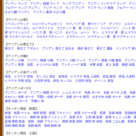
アジアン ランプ
アジアン 雑貨 ランプ
ランプ アジアン
アジアン インテリア ランプ
アジ
フロアー ランプ アジアン
アジア ランプ
ランプ アジア
アジア ランプ 雑貨
フロアー ラン
かざり棚 アジアン
アジアン 家具 かざり棚
【アジアンお香】
ドラゴンブラッド
スピリチュアルガイド
マグノリア 香
香マグノリア
ディワリ
エロテ
スーパーサンダル
カーマスートラ
ココナッツ 香
香 ココナッツ
ストロベリー
インド 香
香 ホワイトムスク
バニラ 香
香 バニラ
オピウム
ムーン
サン
ヒマラヤ 香
香 ヒマラ
香 マスターゴールド
ゴロカナグチャンパ
ナグチャンパ
ナグチャンパ 香
香 ナグチャンパ
【アジアンお香立て】
香立て
香立て アダルト
アジアン 香立て 足付き
香炉 香立て
香立て 通販
インテリア 香
【アジアン小物】
アジアン 小物
アジアン 雑貨 小物
アジアン 小物 グッズ
アジアン 雑貨 小物 激安
アジアン
アジアン 灰皿
灰皿
オリジナル 灰皿
アンティーク 灰皿
木製 灰皿
卓上 灰皿
雑貨 灰皿
【アジアン入浴グッズ】
岩塩
ヒマラヤ 岩塩
モンゴル 岩塩
岩塩浴
ヒマラヤ 岩塩 入浴剤
岩塩 販売
岩塩 入浴剤
ヒマラヤ 天然 岩塩
入浴用 岩塩
岩塩 モンゴル
入浴剤 岩塩
チベット 岩塩
【アジアンポーチ】
アジアン ポーチ
アジアン 雑貨 ポーチ
シェル ポーチ
化粧 ポーチ
化粧 ポーチ 人気
化粧
かわいい 化粧 ポーチ
可愛い 化粧 ポーチ
化粧 ポーチ 販売
おすすめ 化粧 ポーチ
化粧 ポ
激安 化粧 ポーチ
手織り 布
【キッチン用品 鉄器】
鉄器
鉄器 ケトル
南部 鉄器
鉄器 フライパン
鉄器 ステーキ皿
及源
及源 鋳造
及源鋳
及源 フライパン
南部 鉄 及源 クックトップ
及源 天火
上等 鍋 及源
及源 ちょこっと鍋
及源 南部 鉄器
岩鋳
岩鋳 フライパン
南部 鉄器 岩鋳
南部 鉄 岩鋳
岩鋳 ごはん鍋
岩鋳 
岩鋳 南部 鉄器
岩鋳 販売
岩鋳 南部 鉄
【キッチン用品 土器】