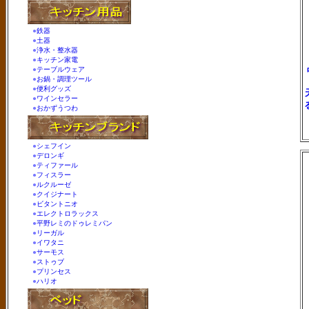
●
鉄器
●
土器
●
浄水・整水器
●
キッチン家電
●
テーブルウェア
●
お鍋・調理ツール
●
便利グッズ
●
ワインセラー
●
おかずうつわ
●
シェフイン
●
デロンギ
●
ティファール
●
フィスラー
●
ルクルーゼ
●
クイジナート
●
ビタントニオ
●
エレクトロラックス
●
平野レミのドゥレミパン
●
リーガル
●
イワタニ
●
サーモス
●
ストゥブ
●
プリンセス
●
ハリオ