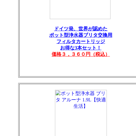
ドイツ発、世界が認めた
ポット型浄水器ブリタ交換用
フィルタカートリッジ
お得な3本セット！
価格３，３６０円（税込）