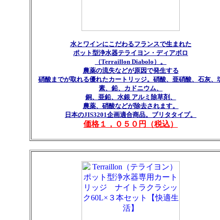
水とワインにこだわるフランスで生まれた
ポット型浄水器テライヨン・ディアボロ
（Terraillon Diabolo）。
農薬の流失などが原因で発生する
硝酸までが取れる優れたカートリッジ。硝酸、亜硝酸、石灰、
素、鉛、カドニウム、
銅、亜鉛、水銀 アルミ除草剤、
農薬、硝酸などが除去されます。
日本のJIS3201企画適合商品。ブリタタイプ。
価格１，０５０円（税込）