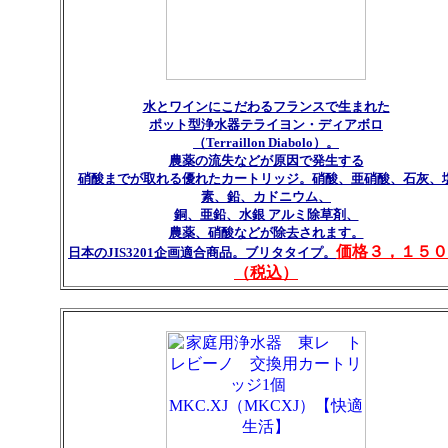
水とワインにこだわるフランスで生まれた
ポット型浄水器テライヨン・ディアボロ
（Terraillon Diabolo）。
農薬の流失などが原因で発生する
硝酸までが取れる優れたカートリッジ。硝酸、亜硝酸、石灰、
素、鉛、カドニウム、
銅、亜鉛、水銀 アルミ除草剤、
農薬、硝酸などが除去されます。
価格３，１５０
日本のJIS3201企画適合商品。ブリタタイプ。
（税込）