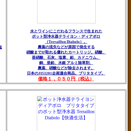
水とワインにこだわるフランスで生まれた
ポット型浄水器テライヨン・ディアボロ
（Terraillon Diabolo）。
農薬の流失などが原因で発生する
塩
硝酸までが取れる優れたカートリッジ。硝酸、
亜硝酸、石灰、塩素、鉛、カドニウム、
銅、亜鉛、水銀 アルミ除草剤、
農薬、硝酸などが除去されます。
日本のJIS3201企画適合商品。ブリタタイプ。
価格１，０５０円（税込）