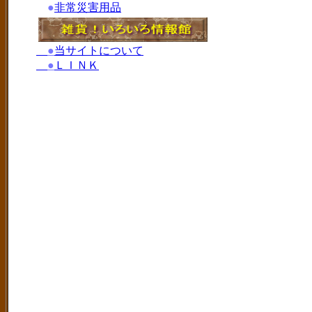
●
非常災害用品
●
当サイトについて
●
ＬＩＮＫ