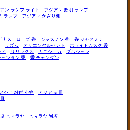
アン ランプ ライト
アジアン 照明 ランプ
貨 ランプ
アジアン かざり棚
ビナス
ローズ 香
ジャスミン 香
香 ジャスミン
リズム
オリエンタルセント
ホワイトムスク 香
ンド
リリックス
カニシュカ
ダルシャン
チャンダン 香
香 チャンダン
アジア 雑貨 小物
アジア 灰皿
灰皿
塩 ヒマラヤ
ヒマラヤ 岩塩