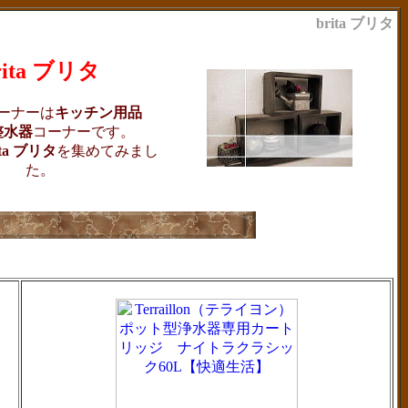
brita ブリタ
rita ブリタ
ーナーは
キッチン用品
整水器
コーナーです。
ita ブリタ
を集めてみまし
た。