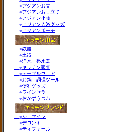
●
アジアンお香
●
アジアンお香立て
●
アジアン小物
●
アジアン入浴グッズ
●
アジアンポーチ
●
鉄器
●
土器
●
浄水・整水器
●
キッチン家電
●
テーブルウェア
●
お鍋・調理ツール
●
便利グッズ
●
ワインセラー
●
おかずうつわ
●
シェフイン
●
デロンギ
●
ティファール