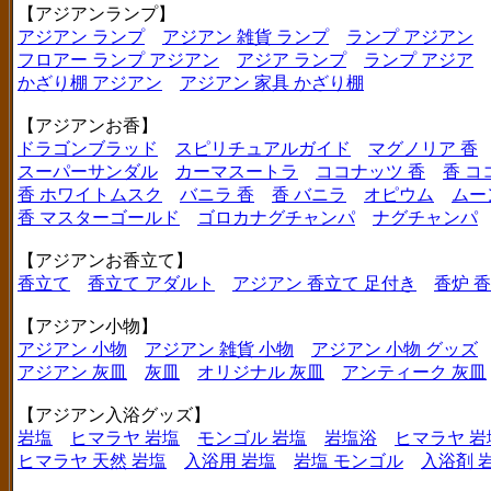
【アジアンランプ】
アジアン ランプ
アジアン 雑貨 ランプ
ランプ アジアン
フロアー ランプ アジアン
アジア ランプ
ランプ アジア
かざり棚 アジアン
アジアン 家具 かざり棚
【アジアンお香】
ドラゴンブラッド
スピリチュアルガイド
マグノリア 香
スーパーサンダル
カーマスートラ
ココナッツ 香
香 コ
香 ホワイトムスク
バニラ 香
香 バニラ
オピウム
ムー
香 マスターゴールド
ゴロカナグチャンパ
ナグチャンパ
【アジアンお香立て】
香立て
香立て アダルト
アジアン 香立て 足付き
香炉 
【アジアン小物】
アジアン 小物
アジアン 雑貨 小物
アジアン 小物 グッズ
アジアン 灰皿
灰皿
オリジナル 灰皿
アンティーク 灰皿
【アジアン入浴グッズ】
岩塩
ヒマラヤ 岩塩
モンゴル 岩塩
岩塩浴
ヒマラヤ 岩
ヒマラヤ 天然 岩塩
入浴用 岩塩
岩塩 モンゴル
入浴剤 