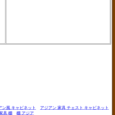
アン風 キャビネット
アジアン 家具 チェスト キャビネット
家具 棚
棚 アジア