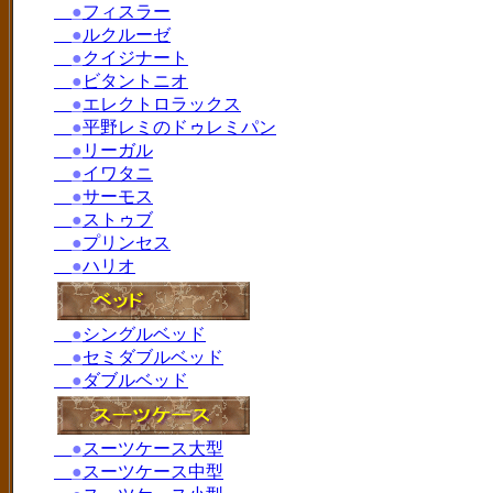
●
フィスラー
●
ルクルーゼ
●
クイジナート
●
ビタントニオ
●
エレクトロラックス
●
平野レミのドゥレミパン
●
リーガル
●
イワタニ
●
サーモス
●
ストゥブ
●
プリンセス
●
ハリオ
●
シングルベッド
●
セミダブルベッド
●
ダブルベッド
●
スーツケース大型
●
スーツケース中型