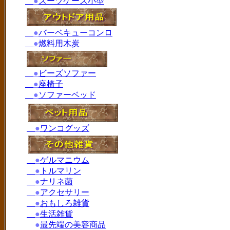
●
スーツケース小型
●
バーベキューコンロ
●
燃料用木炭
●
ビーズソファー
●
座椅子
●
ソファーベッド
●
ワンコグッズ
●
ゲルマニウム
●
トルマリン
●
ナリネ菌
●
アクセサリー
●
おもしろ雑貨
●
生活雑貨
●
最先端の美容商品