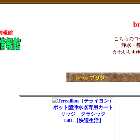
b
情報館
こちらのコ
浄水・
かわいい
br