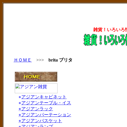
雑貨！いろいろ
ＨＯＭＥ
>>>
brita ブリタ
●
アジアンキャビネット
●
アジアンテーブル・イス
●
アジアンラック
●
アジアンパーテーション
●
アジアンバスケット
●
アジアンランプ