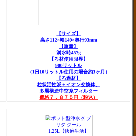
【サイズ】
高さ112×幅149×奥行93mm
【重量】
満水時457g
【ろ材使用限界】
900リットル
（1日10リットル使用の場合約3ヶ月）
【ろ過材】
粒状活性炭＋イオン交換体、
多層構造中空糸フィルター
価格７，８７５円（税込）