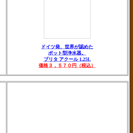
ドイツ発、世界が認めた
ポット型浄水器。
ブリタ アクール 1.25L
価格３，５７０円（税込）