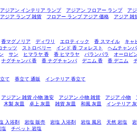
アジアン インテリア ランプ
アジアン フロアー ランプ
アジ
アジア ランプ 雑貨
フロアー ランプ アジア 価格
アジア 雑
香マグノリア
ディワリ
エロティック
香 スマイル
キャ
コナッツ
ストロベリー
インド 香 フォレスト
ヘムチャンパ
ン
サン
ヒマラヤ 香
香 ヒマラヤ
パランパラ
オーロビ
ナグチャンパ 香
香 ナグチャンパ
デニム 香
香 デニム
香立て
香立て 通販
インテリア 香立て
アジアン 雑貨 小物 激安
アジアン 小物 雑貨
アジア 小物
木製 灰皿
卓上 灰皿
雑貨 灰皿
和風 灰皿
インテリア 
塩 入浴剤
岩塩 販売
岩塩 入浴剤
岩塩 風呂
天然 岩塩
岩
岩塩
チベット 岩塩