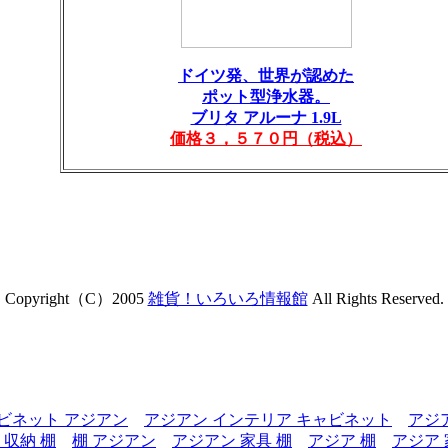
ドイツ発、世界が認めた
ポット型浄水器。
ブリタ アルーナ 1.9L
価格３，５７０円（税込）
Copyright（C）2005
雑貨！いろいろ情報館
All Rights Reserved.
ビネット アジアン
アジアン インテリア キャビネット
アジ
 収納 棚
棚 アジアン
アジアン 家具 棚
アジア 棚
アジア 