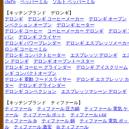
chef'n
ペッパーミル
ソルト ペッパーミル
【キッチンブランド デロンギ】
デロンギ
デロンギ コーヒーメーカー
デロンギ オーブン
ンベクション オーブン
デロンギ ヒーター
デロンギ コーヒー
コーヒーメーカー デロンギ
デロンギ
パン
デロンギ フライヤー
デロンギ パワーブレンダー
デロンギ エスプレッソメーカ
ロンギ コーヒーミル
デロンギ コンパクトヒーター
エスプレッソ デロンギ
エ
ン デロンギ
デロンギ オーブントースター
デロンギ コーヒー グラインダー
デロンギ アイスクリーム
ンギ コンパクトオーブン
デロンギ 電動 フードスライサー
デロンギ エスプレッソ 
ター
デロンギ グラインダー
デロンギ コンベクション
エスプレッソマシーン デロンギ
【キッチンブランド ティファール】
ティファール
ティファール 圧力鍋
ティファール 電気 ケ
ァール
ティファール ポット
ティファール t-fal
ティファール ih
ティファール 鍋
ティファール 電気 ポッ
ル
ティファール 激安
ih ティファール