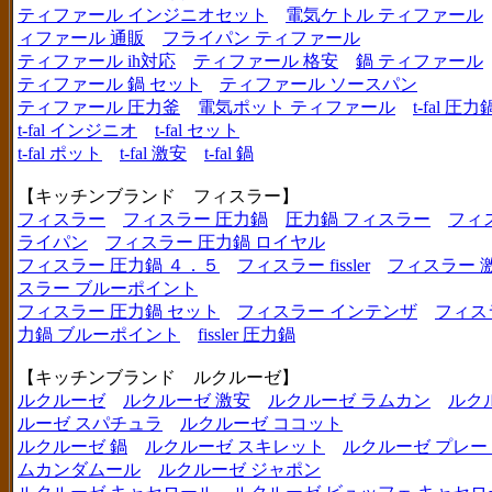
ティファール インジニオセット
電気ケトル ティファール
ィファール 通販
フライパン ティファール
ティファール ih対応
ティファール 格安
鍋 ティファール
ティファール 鍋 セット
ティファール ソースパン
ティファール 圧力釜
電気ポット ティファール
t-fal 圧力
t-fal インジニオ
t-fal セット
t-fal ポット
t-fal 激安
t-fal 鍋
【キッチンブランド フィスラー】
フィスラー
フィスラー 圧力鍋
圧力鍋 フィスラー
フィ
ライパン
フィスラー 圧力鍋 ロイヤル
フィスラー 圧力鍋 ４．５
フィスラー fissler
フィスラー 
スラー ブルーポイント
フィスラー 圧力鍋 セット
フィスラー インテンザ
フィス
力鍋 ブルーポイント
fissler 圧力鍋
【キッチンブランド ルクルーゼ】
ルクルーゼ
ルクルーゼ 激安
ルクルーゼ ラムカン
ルク
ルーゼ スパチュラ
ルクルーゼ ココット
ルクルーゼ 鍋
ルクルーゼ スキレット
ルクルーゼ プレー
ムカンダムール
ルクルーゼ ジャポン