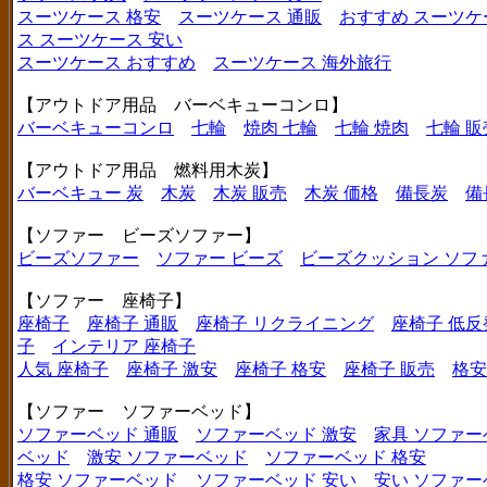
スーツケース 格安
スーツケース 通販
おすすめ スーツケ
ス
スーツケース 安い
スーツケース おすすめ
スーツケース 海外旅行
【アウトドア用品 バーベキューコンロ】
バーベキューコンロ
七輪
焼肉 七輪
七輪 焼肉
七輪 販
【アウトドア用品 燃料用木炭】
バーベキュー 炭
木炭
木炭 販売
木炭 価格
備長炭
備
【ソファー ビーズソファー】
ビーズソファー
ソファー ビーズ
ビーズクッション ソフ
【ソファー 座椅子】
座椅子
座椅子 通販
座椅子 リクライニング
座椅子 低反
子
インテリア 座椅子
人気 座椅子
座椅子 激安
座椅子 格安
座椅子 販売
格安
【ソファー ソファーベッド】
ソファーベッド 通販
ソファーベッド 激安
家具 ソファー
ベッド
激安 ソファーベッド
ソファーベッド 格安
格安 ソファーベッド
ソファーベッド 安い
安い ソファー