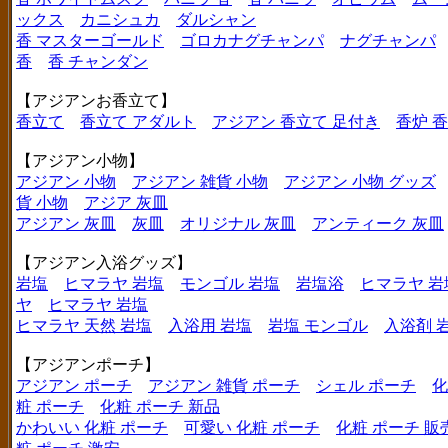
ックス
カニシュカ
ダルシャン
香 マスターゴールド
ゴロカナグチャンパ
ナグチャンパ
香
香 チャンダン
【アジアンお香立て】
香立て
香立て アダルト
アジアン 香立て 足付き
香炉 
【アジアン小物】
アジアン 小物
アジアン 雑貨 小物
アジアン 小物 グッズ
貨 小物
アジア 灰皿
アジアン 灰皿
灰皿
オリジナル 灰皿
アンティーク 灰皿
【アジアン入浴グッズ】
岩塩
ヒマラヤ 岩塩
モンゴル 岩塩
岩塩浴
ヒマラヤ 岩
ヤ
ヒマラヤ 岩塩
ヒマラヤ 天然 岩塩
入浴用 岩塩
岩塩 モンゴル
入浴剤 
【アジアンポーチ】
アジアン ポーチ
アジアン 雑貨 ポーチ
シェル ポーチ
化
粧 ポーチ
化粧 ポーチ 新品
かわいい 化粧 ポーチ
可愛い 化粧 ポーチ
化粧 ポーチ 販