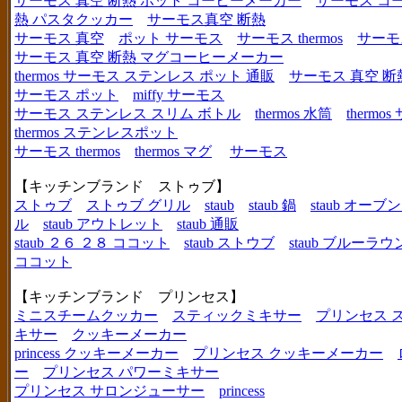
サーモス 真空 断熱 ポット コーヒーメーカー
サーモス コ
熱 パスタクッカー
サーモス真空 断熱
サーモス 真空
ポット サーモス
サーモス thermos
サーモ
サーモス 真空 断熱 マグコーヒーメーカー
thermos サーモス ステンレス ポット 通販
サーモス 真空 断
サーモス ポット
miffy サーモス
サーモス ステンレス スリム ボトル
thermos 水筒
thermo
thermos ステンレスポット
サーモス thermos
thermos マグ
サーモス
【キッチンブランド ストゥブ】
ストゥブ
ストゥブ グリル
staub
staub 鍋
staub オー
ル
staub アウトレット
staub 通販
staub ２６ ２８ ココット
staub ストウブ
staub ブルーラ
ココット
【キッチンブランド プリンセス】
ミニスチームクッカー
スティックミキサー
プリンセス 
キサー
クッキーメーカー
princess クッキーメーカー
プリンセス クッキーメーカー
ー
プリンセス パワーミキサー
プリンセス サロンジューサー
princess