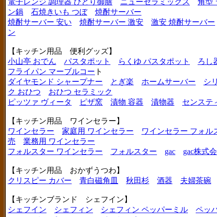
電子レンジ 調理器 ひとり御膳
ニューセラミックス
角型
ン鍋
石焼きいも つぼ
焼酎サーバー
焼酎サーバー 安い
焼酎サーバー 激安
激安 焼酎サーバー
ン
【キッチン用品 便利グッズ】
小山亭 おでん
パスタポット
らくゆ パスタポット
ろし
フライパン マーブルコー
ト
ダイヤモンド シャープナー
とぎ楽
ホームサーバー
シ
ク おひつ
おひつ セラミック
ピッツァ ヴィータ
ピザ窯
漬物 容器
漬物器
センステ
【キッチン用品 ワインセラー】
ワインセラー
家庭用 ワインセラー
ワインセラー フォル
売
業務用 ワインセラー
フォルスター ワインセラー
フォルスター
gac
gac株式
【キッチン用品 おかずうつわ】
クリスピー カバー
青白磁角皿
秋田杉
酒器
夫婦茶碗
【キッチンブランド シェフイン】
シェフイン
シェフィン
シェフィン ペッパーミル
ペッ