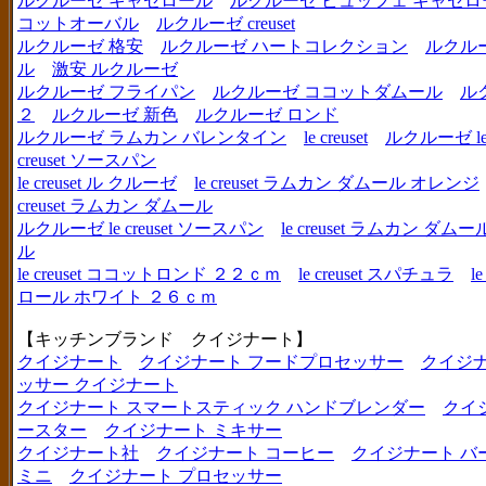
ルクルーゼ キャセロール
ルクルーゼ ビュッフェ キャセロ
コットオーバル
ルクルーゼ creuset
ルクルーゼ 格安
ルクルーゼ ハートコレクション
ルクル
ル
激安 ルクルーゼ
ルクルーゼ フライパン
ルクルーゼ ココットダムール
ル
２
ルクルーゼ 新色
ルクルーゼ ロンド
ルクルーゼ ラムカン バレンタイン
le creuset
ルクルーゼ le c
creuset ソースパン
le creuset ル クルーゼ
le creuset ラムカン ダムール オレンジ
creuset ラムカン ダムール
ルクルーゼ le creuset ソースパン
le creuset ラムカン 
ル
le creuset ココットロンド ２２ｃｍ
le creuset スパチュラ
l
ロール ホワイト ２６ｃｍ
【キッチンブランド クイジナート】
クイジナート
クイジナート フードプロセッサー
クイジ
ッサー クイジナート
クイジナート スマートスティック ハンドブレンダー
クイ
ースター
クイジナート ミキサー
クイジナート社
クイジナート コーヒー
クイジナート バ
ミニ
クイジナート プロセッサー