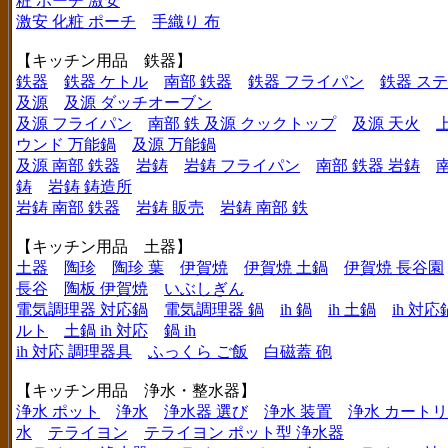
粧 ポーチ 激安
激安 化粧 ポーチ
手織り 布
【キッチン用品 鉄器】
鉄器
鉄器 ケトル
南部 鉄器
鉄器 フライパン
鉄器 ス
及源
及源 ダッチオーブン
及源 フライパン
南部 鉄 及源 クックトップ
及源 天火
ウンド 万能鍋
及源 万能鍋
及源 南部 鉄器
岩鋳
岩鋳 フライパン
南部 鉄器 岩鋳
鋳
岩鋳 鋳造所
岩鋳 南部 鉄器
岩鋳 販売
岩鋳 南部 鉄
【キッチン用品 土器】
土器
陶珍
陶珍 葉
伊賀焼
伊賀焼 土鍋
伊賀焼 長谷園
長谷
陶板 伊賀焼
いぶしぎん
電気調理器 対応鍋
電気調理器 鍋
ih 鍋
ih 土鍋
ih 対応
ルト
土鍋 ih 対応
鍋 ih
ih 対応 調理器具
ふっくら ご飯
白磁蓋 砲
【キッチン用品 浄水・整水器】
浄水 ポット
浄水
浄水器 選び
浄水 装置
浄水 カート
水
テライヨン
テライヨン ポット型 浄水器