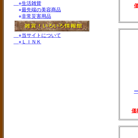
●
生活雑貨
●
最先端の美容商品
●
非常災害用品
●
当サイトについて
●
ＬＩＮＫ
価