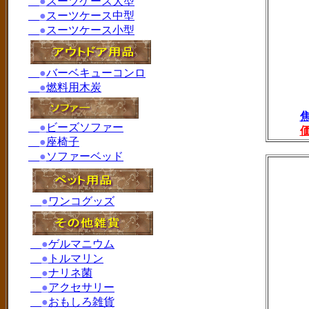
●
スーツケース大型
●
スーツケース中型
●
スーツケース小型
●
バーベキューコンロ
●
燃料用木炭
●
ビーズソファー
●
座椅子
●
ソファーベッド
●
ワンコグッズ
●
ゲルマニウム
●
トルマリン
●
ナリネ菌
●
アクセサリー
●
おもしろ雑貨