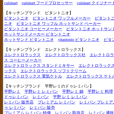
cuisinart
cuisinart フードプロセッサー
cuisinart クイジナー
【キッチンブランド ビタントニオ】
ビタントニオ
ビタントニオ ワッフルメーカー
ビタントニ
ニオ
ビタントニオ ワッフル ホットサンド ベーカー
ビタントニオ コーヒーメーカー
ビタントニオ ホットサン
ホットサンドメーカー ビタントニオ
ホットサンド ビタントニオ
vitantonio ビタントニオ
ビタ
【キッチンブランド エレクトロラックス】
エレクトロラックス
エレクトロラックス社
エレクトロラ
ス コーヒーメーカー
エレクトロラックス スタンドミキサー
エレクトロラックス
ックス
エレクトロラックス ソフトクリーム
エレクトロラックス 電気ケトル
エレクトロラックス ケト
【キッチンブランド 平野レミのドゥレミパン】
平野レミ
平野レミ レミパン
平野レミ 鍋
平野レミ 料理
ドゥレミパン
レミパン
平野 レミ レミパン
レミパン 販売店
プレミアム レミパン
レミパン プレミア
ゥ レミパン
レミパン 販売
プレミアム レミパン 特価
レミパン 取扱店
レミパン 通販