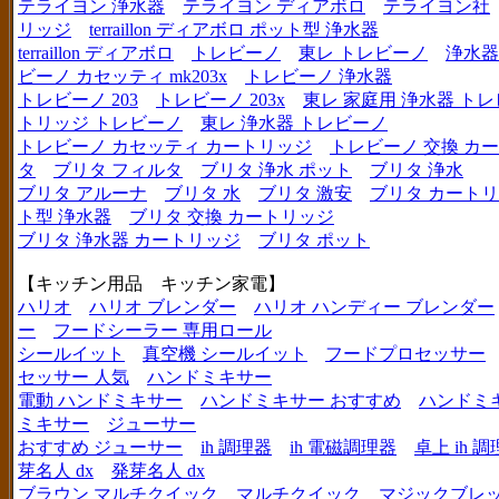
テライヨン 浄水器
テライヨン ディアボロ
テライヨン社
リッジ
terraillon ディアボロ ポット型 浄水器
terraillon ディアボロ
トレビーノ
東レ トレビーノ
浄水器
ビーノ カセッティ mk203x
トレビーノ 浄水器
トレビーノ 203
トレビーノ 203x
東レ 家庭用 浄水器 ト
トリッジ トレビーノ
東レ 浄水器 トレビーノ
トレビーノ カセッティ カートリッジ
トレビーノ 交換 カ
タ
ブリタ フィルタ
ブリタ 浄水 ポット
ブリタ 浄水
ブリタ アルーナ
ブリタ 水
ブリタ 激安
ブリタ カートリ
ト型 浄水器
ブリタ 交換 カートリッジ
ブリタ 浄水器 カートリッジ
ブリタ ポット
【キッチン用品 キッチン家電】
ハリオ
ハリオ ブレンダー
ハリオ ハンディー ブレンダー
ー
フードシーラー 専用ロール
シールイット
真空機 シールイット
フードプロセッサー
セッサー 人気
ハンドミキサー
電動 ハンドミキサー
ハンドミキサー おすすめ
ハンドミ
ミキサー
ジューサー
おすすめ ジューサー
ih 調理器
ih 電磁調理器
卓上 ih 
芽名人 dx
発芽名人 dx
ブラウン マルチクイック
マルチクイック
マジックブレ