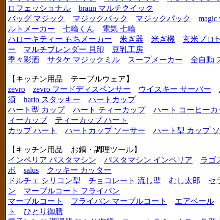
ロフェッショナル
braun マルチクイック
バッグ マジック
マジックバック
マジックパック
magic 
ルトメーカー
七輪くん
電気 七輪
ハローキティー もちメーカー
米ぎ器
米ぎ機
玄米プロ
ー
マルチブレンダー 貝印
豆乳工房
季々彩酒
サタケ マジックミル
スープメーカー
全自動 
【キッチン用品 テーブルウェア】
zevro
zevro フードディスペンサー
ウイスキー サーバー
須
hario スタッキー
ハートカップ
ハート型 カップ
ハート ティーカップ
ハート コーヒーカ
ィーカップ
ティーカップ ハート
カップ ハート
ハートカップ ソーサー
ハート型 カップ 
【キッチン用品 お鍋・調理ツール】
インペリア パスタマシン
パスタマシン インペリア
ラゴ
ボ
salus
クッキー カッター
ドルチェ シリコン型
チョコレート 流し型
むし太郎
セ
ン
マーブルコート フライパン
マーブルコート
フライパン マーブルコート
エアベール
ト
ひとり御膳