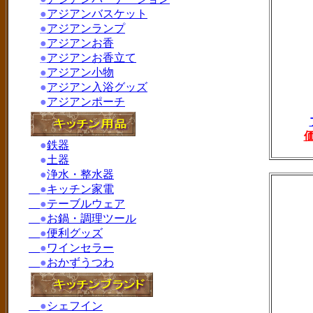
●
アジアンバスケット
●
アジアンランプ
●
アジアンお香
●
アジアンお香立て
●
アジアン小物
●
アジアン入浴グッズ
●
アジアンポーチ
●
鉄器
●
土器
●
浄水・整水器
●
キッチン家電
●
テーブルウェア
●
お鍋・調理ツール
●
便利グッズ
●
ワインセラー
●
おかずうつわ
●
シェフイン