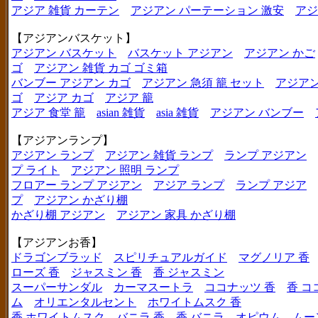
アジア 雑貨 カーテン
アジアン パーテーション 激安
アジ
【アジアンバスケット】
アジアン バスケット
バスケット アジアン
アジアン かご
ゴ
アジアン 雑貨 カゴ ゴミ箱
バンブー アジアン カゴ
アジアン 急須 籠 セット
アジアン
ゴ
アジア カゴ
アジア 籠
アジア 食堂 籠
asian 雑貨
asia 雑貨
アジアン バンブー
【アジアンランプ】
アジアン ランプ
アジアン 雑貨 ランプ
ランプ アジアン
プ ライト
アジアン 照明 ランプ
フロアー ランプ アジアン
アジア ランプ
ランプ アジア
プ
アジアン かざり棚
かざり棚 アジアン
アジアン 家具 かざり棚
【アジアンお香】
ドラゴンブラッド
スピリチュアルガイド
マグノリア 香
ローズ 香
ジャスミン 香
香 ジャスミン
スーパーサンダル
カーマスートラ
ココナッツ 香
香 コ
ム
オリエンタルセント
ホワイトムスク 香
香 ホワイトムスク
バニラ 香
香 バニラ
オピウム
ムー