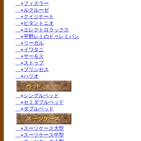
●
フィスラー
●
ルクルーゼ
●
クイジナート
●
ビタントニオ
●
エレクトロラックス
●
平野レミのドゥレミパン
●
リーガル
●
イワタニ
●
サーモス
●
ストゥブ
●
プリンセス
●
ハリオ
●
シングルベッド
●
セミダブルベッド
●
ダブルベッド
●
スーツケース大型
●
スーツケース中型