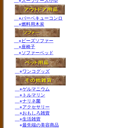
●
スーツケース小型
●
バーベキューコンロ
●
燃料用木炭
●
ビーズソファー
●
座椅子
●
ソファーベッド
●
ワンコグッズ
●
ゲルマニウム
●
トルマリン
●
ナリネ菌
●
アクセサリー
●
おもしろ雑貨
●
生活雑貨
●
最先端の美容商品