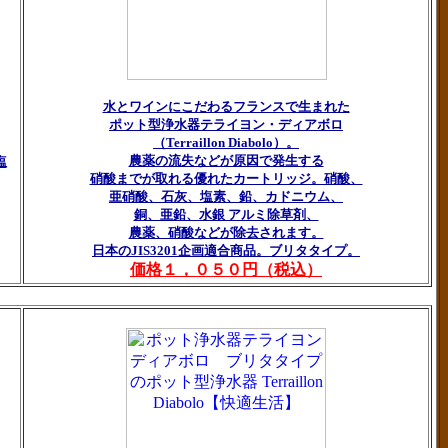
水とワインにこだわるフランスで生まれた
ポット型浄水器テライヨン・ディアボロ
（Terraillon Diabolo）。
農薬の流失などが原因で発生する
塩
硝酸までが取れる優れたカートリッジ。硝酸、
亜硝酸、石灰、塩素、鉛、カドニウム、
銅、亜鉛、水銀 アルミ除草剤、
農薬、硝酸などが除去されます。
日本のJIS3201企画適合商品。ブリタタイプ。
価格１，０５０円（税込）