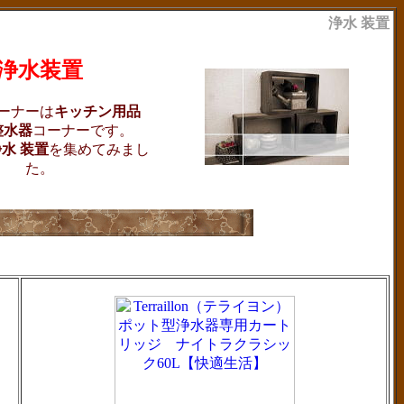
浄水 装置
浄水装置
ーナーは
キッチン用品
整水器
コーナーです。
水 装置
を集めてみまし
た。