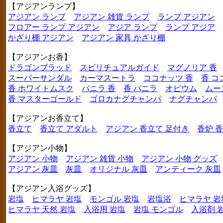
【アジアンランプ】
アジアン ランプ
アジアン 雑貨 ランプ
ランプ アジアン
フロアー ランプ アジアン
アジア ランプ
ランプ アジア
かざり棚 アジアン
アジアン 家具 かざり棚
【アジアンお香】
ドラゴンブラッド
スピリチュアルガイド
マグノリア 香
スーパーサンダル
カーマスートラ
ココナッツ 香
香 コ
香 ホワイトムスク
バニラ 香
香 バニラ
オピウム
ムー
香 マスターゴールド
ゴロカナグチャンパ
ナグチャンパ
【アジアンお香立て】
香立て
香立て アダルト
アジアン 香立て 足付き
香炉 
【アジアン小物】
アジアン 小物
アジアン 雑貨 小物
アジアン 小物 グッズ
アジアン 灰皿
灰皿
オリジナル 灰皿
アンティーク 灰皿
【アジアン入浴グッズ】
岩塩
ヒマラヤ 岩塩
モンゴル 岩塩
岩塩浴
ヒマラヤ 岩
ヒマラヤ 天然 岩塩
入浴用 岩塩
岩塩 モンゴル
入浴剤 