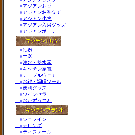
●
アジアンお香
●
アジアンお香立て
●
アジアン小物
●
アジアン入浴グッズ
●
アジアンポーチ
●
鉄器
●
土器
●
浄水・整水器
●
キッチン家電
●
テーブルウェア
●
お鍋・調理ツール
●
便利グッズ
●
ワインセラー
●
おかずうつわ
●
シェフイン
●
デロンギ
●
ティファール