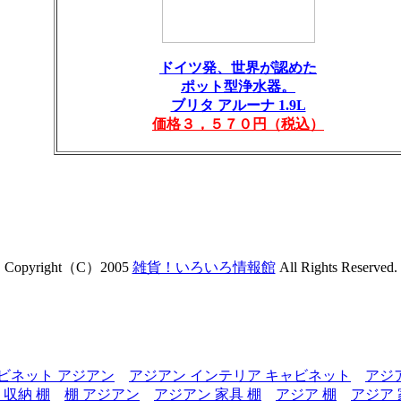
ドイツ発、世界が認めた
ポット型浄水器。
ブリタ アルーナ 1.9L
価格３，５７０円（税込）
Copyright（C）2005
雑貨！いろいろ情報館
All Rights Reserved.
ビネット アジアン
アジアン インテリア キャビネット
アジ
 収納 棚
棚 アジアン
アジアン 家具 棚
アジア 棚
アジア 