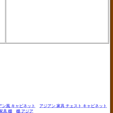
アン風 キャビネット
アジアン 家具 チェスト キャビネット
家具 棚
棚 アジア