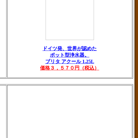
ドイツ発、世界が認めた
ポット型浄水器。
ブリタ アクール 1.25L
価格３，５７０円（税込）