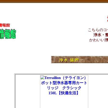
情報館
こちらのコ
浄水・
かわいい
浄