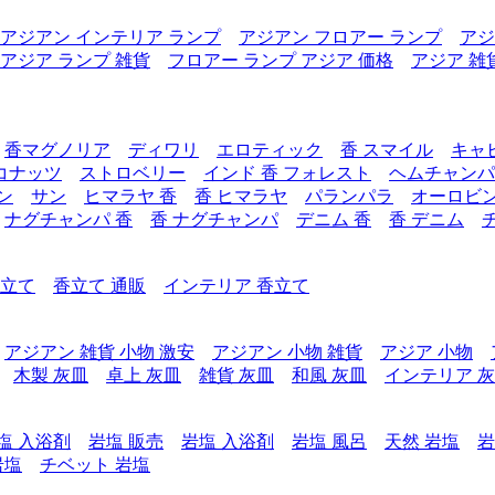
アジアン インテリア ランプ
アジアン フロアー ランプ
アジ
アジア ランプ 雑貨
フロアー ランプ アジア 価格
アジア 雑
香マグノリア
ディワリ
エロティック
香 スマイル
キャ
コナッツ
ストロベリー
インド 香 フォレスト
ヘムチャンパ
ン
サン
ヒマラヤ 香
香 ヒマラヤ
パランパラ
オーロビ
ナグチャンパ 香
香 ナグチャンパ
デニム 香
香 デニム
香立て
香立て 通販
インテリア 香立て
アジアン 雑貨 小物 激安
アジアン 小物 雑貨
アジア 小物
木製 灰皿
卓上 灰皿
雑貨 灰皿
和風 灰皿
インテリア 
塩 入浴剤
岩塩 販売
岩塩 入浴剤
岩塩 風呂
天然 岩塩
岩
岩塩
チベット 岩塩