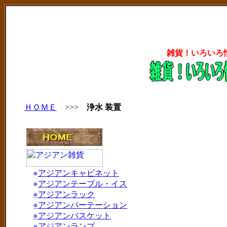
雑貨！いろいろ
ＨＯＭＥ
>>>
浄水 装置
●
アジアンキャビネット
●
アジアンテーブル・イス
●
アジアンラック
●
アジアンパーテーション
●
アジアンバスケット
●
アジアンランプ