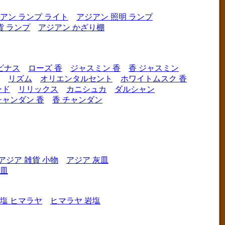
アン ランプ ライト
アジアン 照明 ランプ
貨 ランプ
アジアン かざり棚
ビナス
ローズ 香
ジャスミン 香
香 ジャスミン
リズム
オリエンタルセント
ホワイトムスク 香
ンド
リリックス
カニシュカ
ダルシャン
チャンダン 香
香 チャンダン
アジア 雑貨 小物
アジア 灰皿
灰皿
塩 ヒマラヤ
ヒマラヤ 岩塩