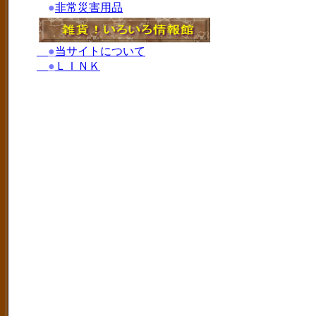
●
非常災害用品
●
当サイトについて
●
ＬＩＮＫ