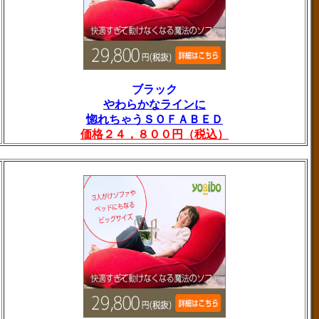
ブラック
やわらかなラインに
惚れちゃうＳＯＦＡＢＥＤ
価格２４，８００円（税込）