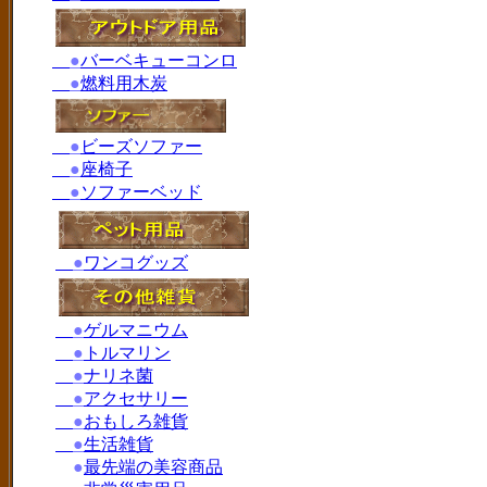
●
バーベキューコンロ
●
燃料用木炭
●
ビーズソファー
●
座椅子
●
ソファーベッド
●
ワンコグッズ
●
ゲルマニウム
●
トルマリン
●
ナリネ菌
●
アクセサリー
●
おもしろ雑貨
●
生活雑貨
●
最先端の美容商品