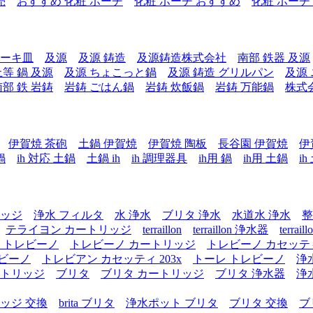
売
おすすめ 化粧 ポーチ
化粧 ポーチ おすすめ
化粧 ポーチ
テーキ皿
及源
及源 鋳造
及源鋳造株式会社
南部 鉄器 及源
上等 鍋 及源
及源 ちょこっと鍋
及源 鋳造 グリルパン
及源
南部 鉄 岩鋳
岩鋳 ごはん鍋
岩鋳 炊飯鍋
岩鋳 万能鍋
株式
伊賀焼 茶砲
土鍋 伊賀焼
伊賀焼 陶板
長谷園 伊賀焼
伊
鍋
ih 対応 土鍋
土鍋 ih
ih 調理器具
ih用 鍋
ih用 土鍋
i
リッジ
浄水 フィルタ
水 浄水
ブリタ 浄水
水道水 浄水
整
テライヨン カートリッジ
terraillon
terraillon 浄水器
terra
 トレビーノ
トレビーノ カートリッジ
トレビーノ カセッテ
レビーノ
トレビアン カセッティ 203x
トーレ トレビーノ
浄
ートリッジ
ブリタ
ブリタ カートリッジ
ブリタ 浄水器
浄
ッジ 交換
brita ブリタ
浄水ポット ブリタ
ブリタ 交換
ブ