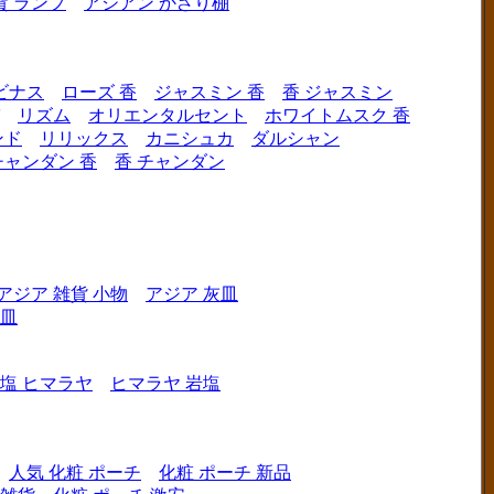
貨 ランプ
アジアン かざり棚
ビナス
ローズ 香
ジャスミン 香
香 ジャスミン
リズム
オリエンタルセント
ホワイトムスク 香
ンド
リリックス
カニシュカ
ダルシャン
チャンダン 香
香 チャンダン
アジア 雑貨 小物
アジア 灰皿
灰皿
塩 ヒマラヤ
ヒマラヤ 岩塩
人気 化粧 ポーチ
化粧 ポーチ 新品