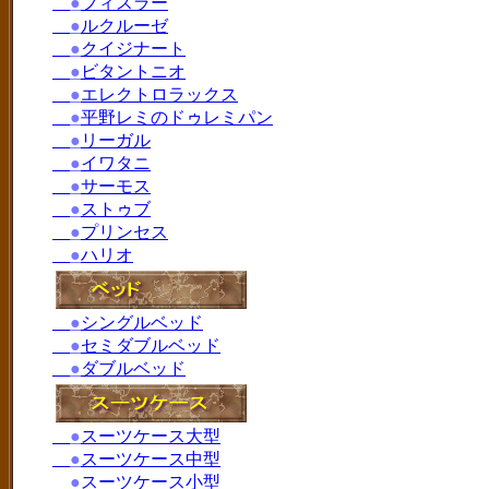
●
フィスラー
●
ルクルーゼ
●
クイジナート
●
ビタントニオ
●
エレクトロラックス
●
平野レミのドゥレミパン
●
リーガル
●
イワタニ
●
サーモス
●
ストゥブ
●
プリンセス
●
ハリオ
●
シングルベッド
●
セミダブルベッド
●
ダブルベッド
●
スーツケース大型
●
スーツケース中型
●
スーツケース小型