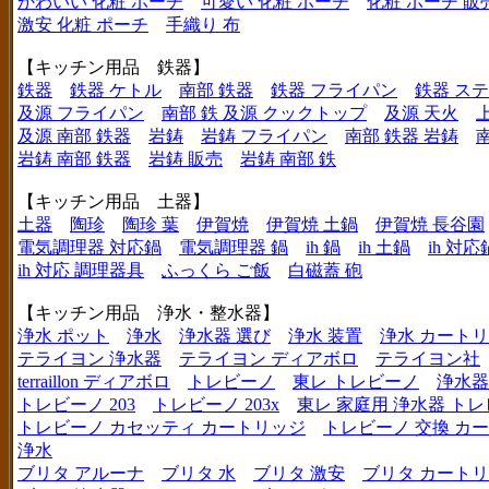
かわいい 化粧 ポーチ
可愛い 化粧 ポーチ
化粧 ポーチ 販
激安 化粧 ポーチ
手織り 布
【キッチン用品 鉄器】
鉄器
鉄器 ケトル
南部 鉄器
鉄器 フライパン
鉄器 ス
及源 フライパン
南部 鉄 及源 クックトップ
及源 天火
及源 南部 鉄器
岩鋳
岩鋳 フライパン
南部 鉄器 岩鋳
岩鋳 南部 鉄器
岩鋳 販売
岩鋳 南部 鉄
【キッチン用品 土器】
土器
陶珍
陶珍 葉
伊賀焼
伊賀焼 土鍋
伊賀焼 長谷園
電気調理器 対応鍋
電気調理器 鍋
ih 鍋
ih 土鍋
ih 対応
ih 対応 調理器具
ふっくら ご飯
白磁蓋 砲
【キッチン用品 浄水・整水器】
浄水 ポット
浄水
浄水器 選び
浄水 装置
浄水 カート
テライヨン 浄水器
テライヨン ディアボロ
テライヨン社
terraillon ディアボロ
トレビーノ
東レ トレビーノ
浄水器
トレビーノ 203
トレビーノ 203x
東レ 家庭用 浄水器 ト
トレビーノ カセッティ カートリッジ
トレビーノ 交換 カ
浄水
ブリタ アルーナ
ブリタ 水
ブリタ 激安
ブリタ カートリ