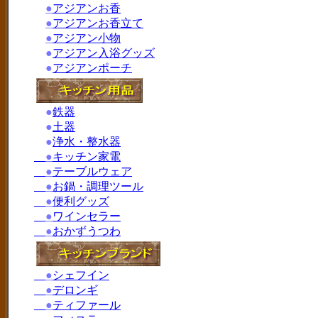
●
アジアンお香
●
アジアンお香立て
●
アジアン小物
●
アジアン入浴グッズ
●
アジアンポーチ
●
鉄器
●
土器
●
浄水・整水器
●
キッチン家電
●
テーブルウェア
●
お鍋・調理ツール
●
便利グッズ
●
ワインセラー
●
おかずうつわ
●
シェフイン
●
デロンギ
●
ティファール