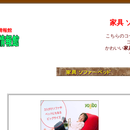
家具 
情報館
こちらのコ
かわいい
家