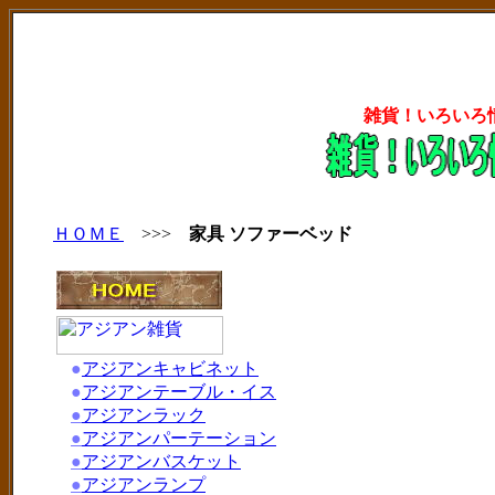
雑貨！いろいろ
ＨＯＭＥ
>>>
家具 ソファーベッド
●
アジアンキャビネット
●
アジアンテーブル・イス
●
アジアンラック
●
アジアンパーテーション
●
アジアンバスケット
●
アジアンランプ