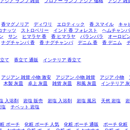
アジア ランプ 雑貨
フロアー ランプ アジア 価格
アジア 雑
香マグノリア
ディワリ
エロティック
香 スマイル
キャ
コナッツ
ストロベリー
インド 香 フォレスト
ヘムチャンパ
ン
サン
ヒマラヤ 香
香 ヒマラヤ
パランパラ
オーロビ
ナグチャンパ 香
香 ナグチャンパ
デニム 香
香 デニム
香立て
香立て 通販
インテリア 香立て
アジアン 雑貨 小物 激安
アジアン 小物 雑貨
アジア 小物
木製 灰皿
卓上 灰皿
雑貨 灰皿
和風 灰皿
インテリア 
塩 入浴剤
岩塩 販売
岩塩 入浴剤
岩塩 風呂
天然 岩塩
岩
岩塩
チベット 岩塩
粧 ポーチ
化粧 ポーチ 人気
化粧 ポーチ 通販
ポーチ 化粧