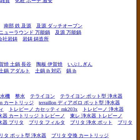
 雑貨
化粧 ポーチ 激安
南部 鉄 及源
及源 ダッチオーブン
 ニューラウンド 万能鍋
及源 万能鍋
会社岩鋳
岩鋳 鋳造所
賀焼 土鍋 長谷
陶板 伊賀焼
いぶしぎん
h 土鍋 アダルト
土鍋 ih 対応
鍋 ih
水機
整水
テライヨン
テライヨン ポット型 浄水器
illon カートリッジ
terraillon ディアボロ ポット型 浄水器
ィ
トレビーノ カセッティ mk203x
トレビーノ 浄水器
水器 カートリッジ トレビーノ
東レ 浄水器 トレビーノ
水器 ブリタ
ブリタ フィルタ
ブリタ 浄水 ポット
ブリタ
リタ ポット型 浄水器
ブリタ 交換 カートリッジ