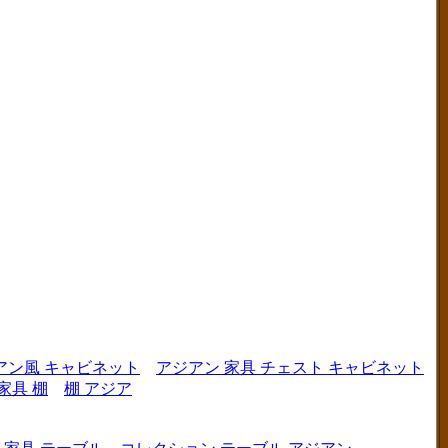
アン風 キャビネット
アジアン 家具 チェスト キャビネット
家具 棚
棚 アジア