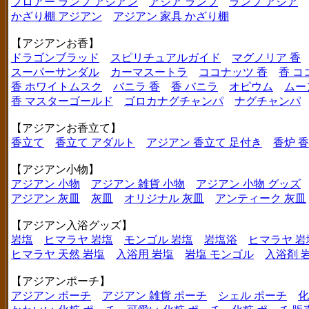
フロアー ランプ アジアン
アジア ランプ
ランプ アジア
かざり棚 アジアン
アジアン 家具 かざり棚
【アジアンお香】
ドラゴンブラッド
スピリチュアルガイド
マグノリア 香
スーパーサンダル
カーマスートラ
ココナッツ 香
香 コ
香 ホワイトムスク
バニラ 香
香 バニラ
オピウム
ムー
香 マスターゴールド
ゴロカナグチャンパ
ナグチャンパ
【アジアンお香立て】
香立て
香立て アダルト
アジアン 香立て 足付き
香炉 
【アジアン小物】
アジアン 小物
アジアン 雑貨 小物
アジアン 小物 グッズ
アジアン 灰皿
灰皿
オリジナル 灰皿
アンティーク 灰皿
【アジアン入浴グッズ】
岩塩
ヒマラヤ 岩塩
モンゴル 岩塩
岩塩浴
ヒマラヤ 岩
ヒマラヤ 天然 岩塩
入浴用 岩塩
岩塩 モンゴル
入浴剤 
【アジアンポーチ】
アジアン ポーチ
アジアン 雑貨 ポーチ
シェル ポーチ
化