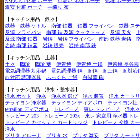
かわいい 化粧 ポーチ
可愛い 化粧 ポーチ
化粧 ポーチ 販
激安 化粧 ポーチ
手織り 布
【キッチン用品 鉄器】
鉄器
鉄器 ケトル
南部 鉄器
鉄器 フライパン
鉄器 ス
及源 フライパン
南部 鉄 及源 クックトップ
及源 天火
及源 南部 鉄器
岩鋳
岩鋳 フライパン
南部 鉄器 岩鋳
岩鋳 南部 鉄器
岩鋳 販売
岩鋳 南部 鉄
【キッチン用品 土器】
土器
陶珍
陶珍 葉
伊賀焼
伊賀焼 土鍋
伊賀焼 長谷園
電気調理器 対応鍋
電気調理器 鍋
ih 鍋
ih 土鍋
ih 対応
ih 対応 調理器具
ふっくら ご飯
白磁蓋 砲
【キッチン用品 浄水・整水器】
浄水 ポット
浄水
浄水器 選び
浄水 装置
浄水 カート
テライヨン 浄水器
テライヨン ディアボロ
テライヨン社
terraillon ディアボロ
トレビーノ
東レ トレビーノ
浄水器
トレビーノ 203
トレビーノ 203x
東レ 家庭用 浄水器 ト
トレビーノ カセッティ カートリッジ
トレビーノ 交換 カ
浄水
ブリタ アルーナ
ブリタ 水
ブリタ 激安
ブリタ カートリ