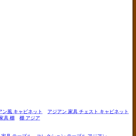
アン風 キャビネット
アジアン 家具 チェスト キャビネット
家具 棚
棚 アジア