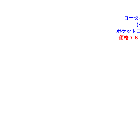
ロータ
（
ポケット
価格７８