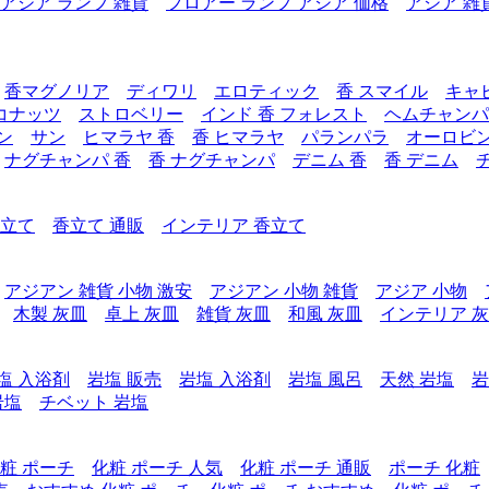
アジア ランプ 雑貨
フロアー ランプ アジア 価格
アジア 雑
香マグノリア
ディワリ
エロティック
香 スマイル
キャ
コナッツ
ストロベリー
インド 香 フォレスト
ヘムチャンパ
ン
サン
ヒマラヤ 香
香 ヒマラヤ
パランパラ
オーロビ
ナグチャンパ 香
香 ナグチャンパ
デニム 香
香 デニム
香立て
香立て 通販
インテリア 香立て
アジアン 雑貨 小物 激安
アジアン 小物 雑貨
アジア 小物
木製 灰皿
卓上 灰皿
雑貨 灰皿
和風 灰皿
インテリア 
塩 入浴剤
岩塩 販売
岩塩 入浴剤
岩塩 風呂
天然 岩塩
岩
岩塩
チベット 岩塩
粧 ポーチ
化粧 ポーチ 人気
化粧 ポーチ 通販
ポーチ 化粧