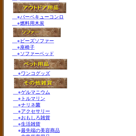
●
バーベキューコンロ
●
燃料用木炭
●
ビーズソファー
●
座椅子
●
ソファーベッド
●
ワンコグッズ
●
ゲルマニウム
●
トルマリン
●
ナリネ菌
●
アクセサリー
●
おもしろ雑貨
●
生活雑貨
●
最先端の美容商品