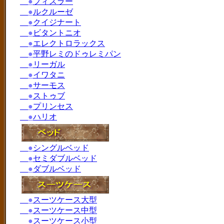
●
フィスラー
●
ルクルーゼ
●
クイジナート
●
ビタントニオ
●
エレクトロラックス
●
平野レミのドゥレミパン
●
リーガル
●
イワタニ
●
サーモス
●
ストゥブ
●
プリンセス
●
ハリオ
●
シングルベッド
●
セミダブルベッド
●
ダブルベッド
●
スーツケース大型
●
スーツケース中型
●
スーツケース小型