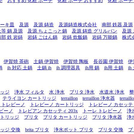
売
おすすめ 化粧 ポーチ
化粧 ポーチ おすすめ
化粧 ポーチ
テーキ皿
及源
及源 鋳造
及源鋳造株式会社
南部 鉄器 及源
上等 鍋 及源
及源 ちょこっと鍋
及源 鋳造 グリルパン
及源
南部 鉄 岩鋳
岩鋳 ごはん鍋
岩鋳 炊飯鍋
岩鋳 万能鍋
株式
伊賀焼 茶砲
土鍋 伊賀焼
伊賀焼 陶板
長谷園 伊賀焼
伊
鍋
ih 対応 土鍋
土鍋 ih
ih 調理器具
ih用 鍋
ih用 土鍋
i
リッジ
浄水 フィルタ
水 浄水
ブリタ 浄水
水道水 浄水
整
テライヨン カートリッジ
terraillon
terraillon 浄水器
terra
 トレビーノ
トレビーノ カートリッジ
トレビーノ カセッテ
レビーノ
トレビアン カセッティ 203x
トーレ トレビーノ
浄
ートリッジ
ブリタ
ブリタ カートリッジ
ブリタ 浄水器
浄
ッジ 交換
brita ブリタ
浄水ポット ブリタ
ブリタ 交換
ブ