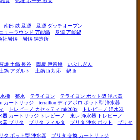
 雑貨
化粧 ポーチ 激安
南部 鉄 及源
及源 ダッチオーブン
 ニューラウンド 万能鍋
及源 万能鍋
会社岩鋳
岩鋳 鋳造所
賀焼 土鍋 長谷
陶板 伊賀焼
いぶしぎん
h 土鍋 アダルト
土鍋 ih 対応
鍋 ih
水機
整水
テライヨン
テライヨン ポット型 浄水器
illon カートリッジ
terraillon ディアボロ ポット型 浄水器
ィ
トレビーノ カセッティ mk203x
トレビーノ 浄水器
水器 カートリッジ トレビーノ
東レ 浄水器 トレビーノ
水器 ブリタ
ブリタ フィルタ
ブリタ 浄水 ポット
ブリタ
リタ ポット型 浄水器
ブリタ 交換 カートリッジ