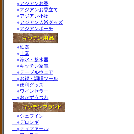
●
アジアンお香
●
アジアンお香立て
●
アジアン小物
●
アジアン入浴グッズ
●
アジアンポーチ
●
鉄器
●
土器
●
浄水・整水器
●
キッチン家電
●
テーブルウェア
●
お鍋・調理ツール
●
便利グッズ
●
ワインセラー
●
おかずうつわ
●
シェフイン
●
デロンギ
●
ティファール