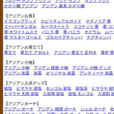
フロアー ランプ アジアン
アジア ランプ
ランプ アジア
かざり棚 アジアン
アジアン 家具 かざり棚
【アジアンお香】
ドラゴンブラッド
スピリチュアルガイド
マグノリア 香
スーパーサンダル
カーマスートラ
ココナッツ 香
香 コ
香 ホワイトムスク
バニラ 香
香 バニラ
オピウム
ムー
香 マスターゴールド
ゴロカナグチャンパ
ナグチャンパ
【アジアンお香立て】
香立て
香立て アダルト
アジアン 香立て 足付き
香炉 
【アジアン小物】
アジアン 小物
アジアン 雑貨 小物
アジアン 小物 グッズ
アジアン 灰皿
灰皿
オリジナル 灰皿
アンティーク 灰皿
【アジアン入浴グッズ】
岩塩
ヒマラヤ 岩塩
モンゴル 岩塩
岩塩浴
ヒマラヤ 岩
ヒマラヤ 天然 岩塩
入浴用 岩塩
岩塩 モンゴル
入浴剤 
【アジアンポーチ】
アジアン ポーチ
アジアン 雑貨 ポーチ
シェル ポーチ
化