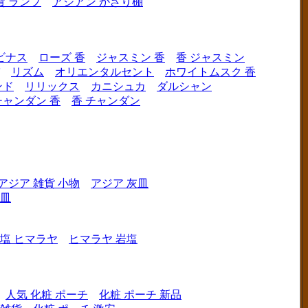
貨 ランプ
アジアン かざり棚
ビナス
ローズ 香
ジャスミン 香
香 ジャスミン
リズム
オリエンタルセント
ホワイトムスク 香
ンド
リリックス
カニシュカ
ダルシャン
チャンダン 香
香 チャンダン
アジア 雑貨 小物
アジア 灰皿
灰皿
塩 ヒマラヤ
ヒマラヤ 岩塩
人気 化粧 ポーチ
化粧 ポーチ 新品