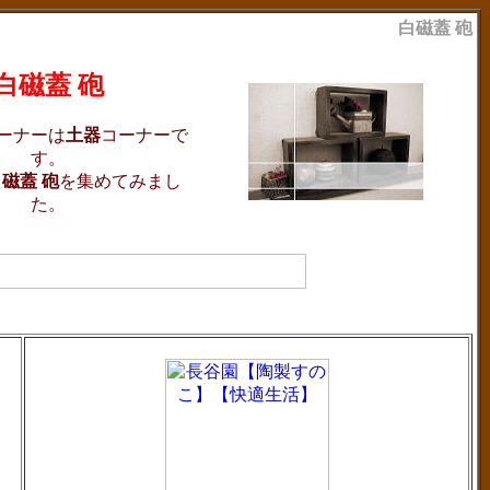
白磁蓋 砲
白磁蓋 砲
ーナーは
土器
コーナーで
す。
磁蓋 砲
を集めてみまし
た。