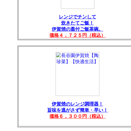
レンジでチンして
炊きたてご飯！
伊賀焼の蓋付ご飯茶碗。
価格４，７２５円（税込）
伊賀焼のレンジ調理器！
旨味を逃がさず簡単・早い！
価格６，３００円（税込）