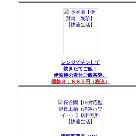
レンジでチンして
炊きたてご飯！
伊賀焼の蓋付ご飯茶碗。
価格３，８８５円（税込）