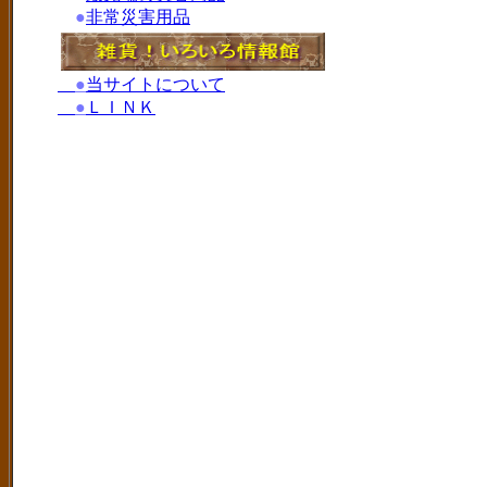
●
非常災害用品
●
当サイトについて
●
ＬＩＮＫ