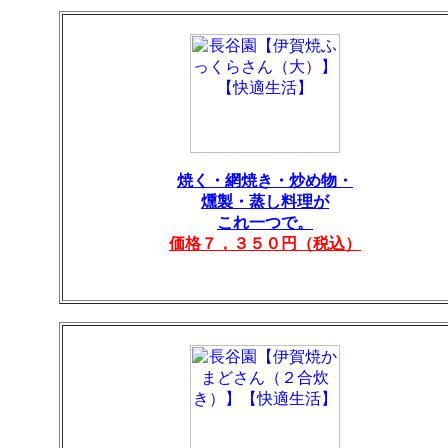
焼く・網焼き・炒め物・
燻製・蒸し料理が
これ一つで。
価格７，３５０円（税込）