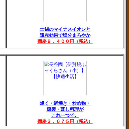
土鍋のマイナスイオンと
遠赤効果で塩分まろやか
価格８，４００円（税込）
焼く・網焼き・炒め物・
燻製・蒸し料理が
これ一つで。
価格３，６７５円（税込）