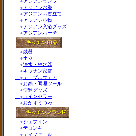
●
アジアンランプ
●
アジアンお香
●
アジアンお香立て
●
アジアン小物
●
アジアン入浴グッズ
●
アジアンポーチ
●
鉄器
●
土器
●
浄水・整水器
●
キッチン家電
●
テーブルウェア
●
お鍋・調理ツール
●
便利グッズ
●
ワインセラー
●
おかずうつわ
●
シェフイン
●
デロンギ
●
ティファール