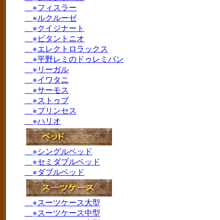
●
フィスラー
●
ルクルーゼ
●
クイジナート
●
ビタントニオ
●
エレクトロラックス
●
平野レミのドゥレミパン
●
リーガル
●
イワタニ
●
サーモス
●
ストゥブ
●
プリンセス
●
ハリオ
●
シングルベッド
●
セミダブルベッド
●
ダブルベッド
●
スーツケース大型
●
スーツケース中型