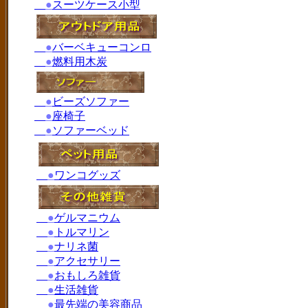
●
スーツケース小型
●
バーベキューコンロ
●
燃料用木炭
●
ビーズソファー
●
座椅子
●
ソファーベッド
●
ワンコグッズ
●
ゲルマニウム
●
トルマリン
●
ナリネ菌
●
アクセサリー
●
おもしろ雑貨
●
生活雑貨
●
最先端の美容商品