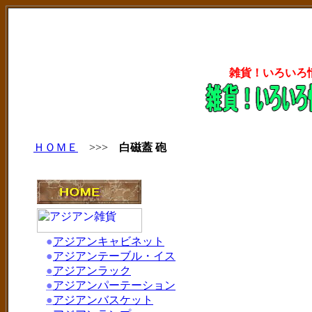
雑貨！いろいろ
ＨＯＭＥ
>>>
白磁蓋 砲
●
アジアンキャビネット
●
アジアンテーブル・イス
●
アジアンラック
●
アジアンパーテーション
●
アジアンバスケット