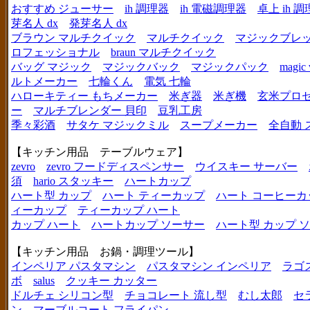
おすすめ ジューサー
ih 調理器
ih 電磁調理器
卓上 ih 
芽名人 dx
発芽名人 dx
ブラウン マルチクイック
マルチクイック
マジックブレ
ロフェッショナル
braun マルチクイック
バッグ マジック
マジックバック
マジックパック
magic 
ルトメーカー
七輪くん
電気 七輪
ハローキティー もちメーカー
米ぎ器
米ぎ機
玄米プロ
ー
マルチブレンダー 貝印
豆乳工房
季々彩酒
サタケ マジックミル
スープメーカー
全自動 
【キッチン用品 テーブルウェア】
zevro
zevro フードディスペンサー
ウイスキー サーバー
須
hario スタッキー
ハートカップ
ハート型 カップ
ハート ティーカップ
ハート コーヒーカ
ィーカップ
ティーカップ ハート
カップ ハート
ハートカップ ソーサー
ハート型 カップ 
【キッチン用品 お鍋・調理ツール】
インペリア パスタマシン
パスタマシン インペリア
ラゴ
ボ
salus
クッキー カッター
ドルチェ シリコン型
チョコレート 流し型
むし太郎
セ
ン
マーブルコート フライパン