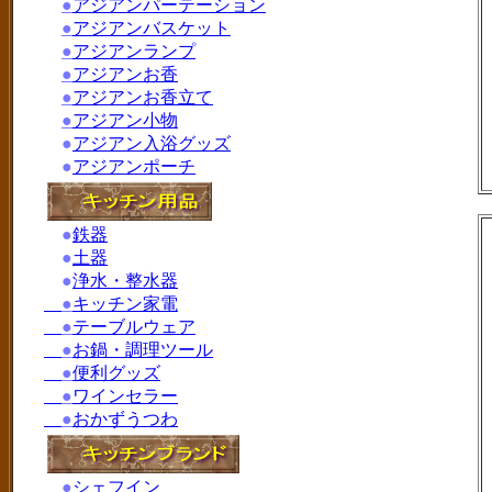
●
アジアンパーテーション
●
アジアンバスケット
●
アジアンランプ
●
アジアンお香
●
アジアンお香立て
●
アジアン小物
●
アジアン入浴グッズ
●
アジアンポーチ
●
鉄器
●
土器
●
浄水・整水器
●
キッチン家電
●
テーブルウェア
●
お鍋・調理ツール
●
便利グッズ
●
ワインセラー
●
おかずうつわ
●
シェフイン