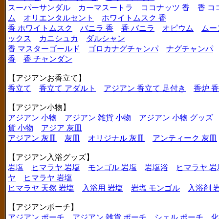
スーパーサンダル
カーマスートラ
ココナッツ 香
香 コ
ム
オリエンタルセント
ホワイトムスク 香
香 ホワイトムスク
バニラ 香
香 バニラ
オピウム
ムー
ックス
カニシュカ
ダルシャン
香 マスターゴールド
ゴロカナグチャンパ
ナグチャンパ
香
香 チャンダン
【アジアンお香立て】
香立て
香立て アダルト
アジアン 香立て 足付き
香炉 
【アジアン小物】
アジアン 小物
アジアン 雑貨 小物
アジアン 小物 グッズ
貨 小物
アジア 灰皿
アジアン 灰皿
灰皿
オリジナル 灰皿
アンティーク 灰皿
【アジアン入浴グッズ】
岩塩
ヒマラヤ 岩塩
モンゴル 岩塩
岩塩浴
ヒマラヤ 岩
ヤ
ヒマラヤ 岩塩
ヒマラヤ 天然 岩塩
入浴用 岩塩
岩塩 モンゴル
入浴剤 
【アジアンポーチ】
アジアン ポーチ
アジアン 雑貨 ポーチ
シェル ポーチ
化