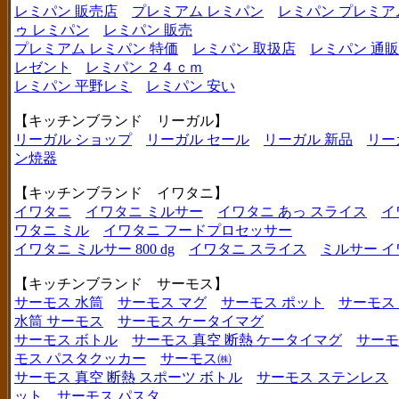
レミパン 販売店
プレミアム レミパン
レミパン プレミア
ゥ レミパン
レミパン 販売
プレミアム レミパン 特価
レミパン 取扱店
レミパン 通販
レゼント
レミパン ２４ｃｍ
レミパン 平野レミ
レミパン 安い
【キッチンブランド リーガル】
リーガル ショップ
リーガル セール
リーガル 新品
リー
ン焼器
【キッチンブランド イワタニ】
イワタニ
イワタニ ミルサー
イワタニ あっ スライス
イ
ワタニ ミル
イワタニ フードプロセッサー
イワタニ ミルサー 800 dg
イワタニ スライス
ミルサー イ
【キッチンブランド サーモス】
サーモス 水筒
サーモス マグ
サーモス ポット
サーモス
水筒 サーモス
サーモス ケータイマグ
サーモス ボトル
サーモス 真空 断熱 ケータイマグ
サーモ
モス パスタクッカー
サーモス㈱
サーモス 真空 断熱 スポーツ ボトル
サーモス ステンレス
ット
サーモス パスタ