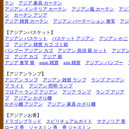
テン
アジア 家具 カーテン
アジアン インテリア カーテン
アジアン風 カーテン
アジ
ン
カーテン アジア
アジア 雑貨 カーテン
アジアン パーテーション 激安
アジ
【アジアンバスケット】
アジアン バスケット
バスケット アジアン
アジアン かご
ゴ
アジアン 雑貨 カゴ ゴミ箱
バンブー アジアン カゴ
アジアン 急須 籠 セット
アジアン
ゴ
アジア カゴ
アジア 籠
アジア 食堂 籠
asian 雑貨
asia 雑貨
アジアン バンブー
【アジアンランプ】
アジアン ランプ
アジアン 雑貨 ランプ
ランプ アジアン
プ ライト
アジアン 照明 ランプ
フロアー ランプ アジアン
アジア ランプ
ランプ アジア
プ
アジアン かざり棚
かざり棚 アジアン
アジアン 家具 かざり棚
【アジアンお香】
ドラゴンブラッド
スピリチュアルガイド
マグノリア 香
ローズ 香
ジャスミン 香
香 ジャスミン