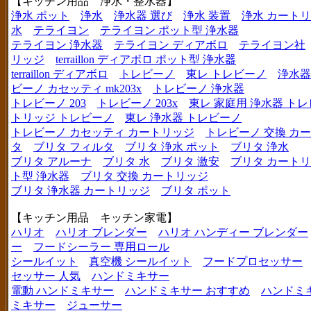
【キッチン用品 浄水・整水器】
浄水 ポット
浄水
浄水器 選び
浄水 装置
浄水 カート
水
テライヨン
テライヨン ポット型 浄水器
テライヨン 浄水器
テライヨン ディアボロ
テライヨン社
リッジ
terraillon ディアボロ ポット型 浄水器
terraillon ディアボロ
トレビーノ
東レ トレビーノ
浄水器
ビーノ カセッティ mk203x
トレビーノ 浄水器
トレビーノ 203
トレビーノ 203x
東レ 家庭用 浄水器 ト
トリッジ トレビーノ
東レ 浄水器 トレビーノ
トレビーノ カセッティ カートリッジ
トレビーノ 交換 カ
タ
ブリタ フィルタ
ブリタ 浄水 ポット
ブリタ 浄水
ブリタ アルーナ
ブリタ 水
ブリタ 激安
ブリタ カートリ
ト型 浄水器
ブリタ 交換 カートリッジ
ブリタ 浄水器 カートリッジ
ブリタ ポット
【キッチン用品 キッチン家電】
ハリオ
ハリオ ブレンダー
ハリオ ハンディー ブレンダー
ー
フードシーラー 専用ロール
シールイット
真空機 シールイット
フードプロセッサー
セッサー 人気
ハンドミキサー
電動 ハンドミキサー
ハンドミキサー おすすめ
ハンドミ
ミキサー
ジューサー