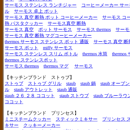
サーモス ステンレス ランチジャー
コーヒーメーカー サー
ル
サーモス 卓上 ポット
サーモス 真空 断熱 ポット コーヒーメーカー
サーモス コ
熱 パスタクッカー
サーモス真空 断熱
サーモス 真空
ポット サーモス
サーモス thermos
サーモ
サーモス 真空 断熱 マグコーヒーメーカー
thermos サーモス ステンレス ポット 通販
サーモス 真空 断
サーモス ポット
miffy サーモス
サーモス ステンレス スリム ボトル
thermos 水筒
thermo
thermos ステンレスポット
サーモス thermos
thermos マグ
サーモス
【キッチンブランド ストゥブ】
ストゥブ
ストゥブ グリル
staub
staub 鍋
staub オー
ル
staub アウトレット
staub 通販
staub ２６ ２８ ココット
staub ストウブ
staub ブルーラ
ココット
【キッチンブランド プリンセス】
ミニスチームクッカー
スティックミキサー
プリンセス 
キサー
クッキーメーカー