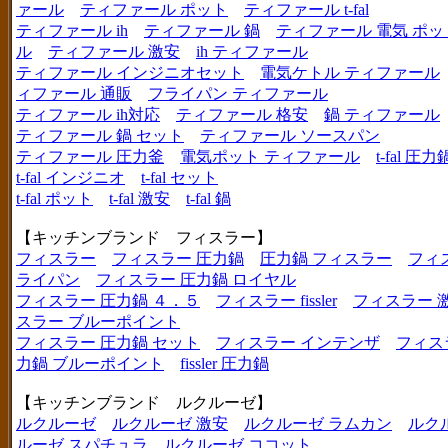
ァール
ティファール ポット
ティファール t-fal
ティファール ih
ティファール 鍋
ティファール 電気 ポッ
ル
ティファール 激安
ih ティファール
ティファール インジニオセット
電気ケトル ティファール
ィファール 通販
フライパン ティファール
ティファール ih対応
ティファール 格安
鍋 ティファール
ティファール 鍋 セット
ティファール ソースパン
ティファール 圧力釜
電気ポット ティファール
t-fal 圧力
t-fal インジニオ
t-fal セット
t-fal ポット
t-fal 激安
t-fal 鍋
【キッチンブランド フィスラー】
フィスラー
フィスラー 圧力鍋
圧力鍋 フィスラー
フィ
ライパン
フィスラー 圧力鍋 ロイヤル
フィスラー 圧力鍋 ４．５
フィスラー fissler
フィスラー 
スラー ブルーポイント
フィスラー 圧力鍋 セット
フィスラー インテンザ
フィス
力鍋 ブルーポイント
fissler 圧力鍋
【キッチンブランド ルクルーゼ】
ルクルーゼ
ルクルーゼ 激安
ルクルーゼ ラムカン
ルク
ルーゼ スパチュラ
ルクルーゼ ココット