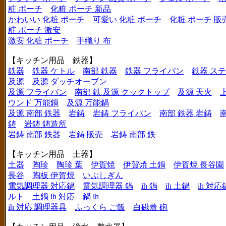
粧 ポーチ
化粧 ポーチ 新品
かわいい 化粧 ポーチ
可愛い 化粧 ポーチ
化粧 ポーチ 販
粧 ポーチ 激安
激安 化粧 ポーチ
手織り 布
【キッチン用品 鉄器】
鉄器
鉄器 ケトル
南部 鉄器
鉄器 フライパン
鉄器 ス
及源
及源 ダッチオーブン
及源 フライパン
南部 鉄 及源 クックトップ
及源 天火
ウンド 万能鍋
及源 万能鍋
及源 南部 鉄器
岩鋳
岩鋳 フライパン
南部 鉄器 岩鋳
鋳
岩鋳 鋳造所
岩鋳 南部 鉄器
岩鋳 販売
岩鋳 南部 鉄
【キッチン用品 土器】
土器
陶珍
陶珍 葉
伊賀焼
伊賀焼 土鍋
伊賀焼 長谷園
長谷
陶板 伊賀焼
いぶしぎん
電気調理器 対応鍋
電気調理器 鍋
ih 鍋
ih 土鍋
ih 対応
ルト
土鍋 ih 対応
鍋 ih
ih 対応 調理器具
ふっくら ご飯
白磁蓋 砲