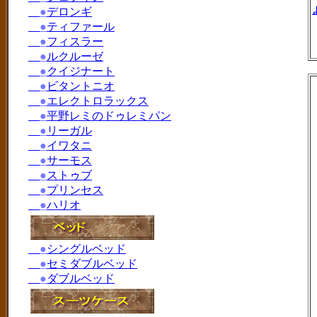
●
デロンギ
●
ティファール
●
フィスラー
●
ルクルーゼ
●
クイジナート
●
ビタントニオ
●
エレクトロラックス
●
平野レミのドゥレミパン
●
リーガル
●
イワタニ
●
サーモス
●
ストゥブ
●
プリンセス
●
ハリオ
●
シングルベッド
●
セミダブルベッド
●
ダブルベッド