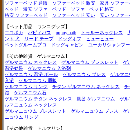
ソファーベッド 通販
ソファーベッド 激安
家具 ソファー
ベッド
激安 ソファーベッド
ソファーベッド 格安
格安 ソファーベッド
ソファーベッド 安い
安い ソファー
【ペット用品 ワンコグッズ】
エコポカ
パピィバス
puppy bath
トゥルーネックレス
ント 犬
リード テープ
ドッグオフ
ヒューヒュー
ペットグルームプロ
ドッグキャビン
ユーカリシャンプー
【その他雑貨 ゲルマニウム】
ゲルマニウム ネックレス
ゲルマニウム ブレスレット
ゲ
温浴効果
ゲルマニウム 入浴剤
ゲルマニウム 温浴 ボール
ゲルマニウム ブレス
ゲルマニ
入浴
ゲルマニウム 通販
ゲルマニウム リング
チタン ゲルマニウム ネックレス
チ
浴
ゲルマニウム石
ゲルマニウム チタン ネックレス
風呂 ゲルマニウム
ゲル
ルマニュウム ネックレス
ゲルマニュウム ブレスレット
ゲルマニュウム ブレス
ゲ
ニュウム リング
【その他雑貨 トルマリン】