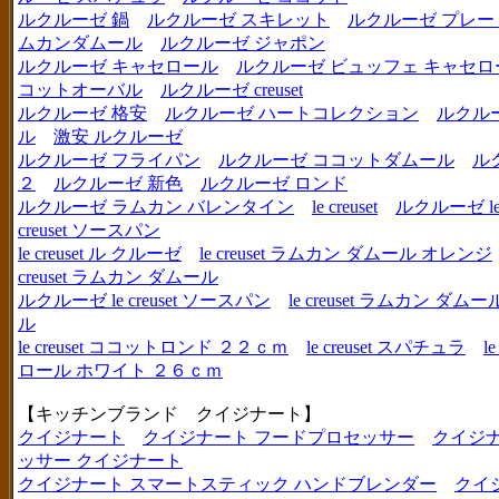
ルクルーゼ 鍋
ルクルーゼ スキレット
ルクルーゼ プレー
ムカンダムール
ルクルーゼ ジャポン
ルクルーゼ キャセロール
ルクルーゼ ビュッフェ キャセロ
コットオーバル
ルクルーゼ creuset
ルクルーゼ 格安
ルクルーゼ ハートコレクション
ルクル
ル
激安 ルクルーゼ
ルクルーゼ フライパン
ルクルーゼ ココットダムール
ル
２
ルクルーゼ 新色
ルクルーゼ ロンド
ルクルーゼ ラムカン バレンタイン
le creuset
ルクルーゼ le c
creuset ソースパン
le creuset ル クルーゼ
le creuset ラムカン ダムール オレンジ
creuset ラムカン ダムール
ルクルーゼ le creuset ソースパン
le creuset ラムカン 
ル
le creuset ココットロンド ２２ｃｍ
le creuset スパチュラ
l
ロール ホワイト ２６ｃｍ
【キッチンブランド クイジナート】
クイジナート
クイジナート フードプロセッサー
クイジ
ッサー クイジナート
クイジナート スマートスティック ハンドブレンダー
クイ