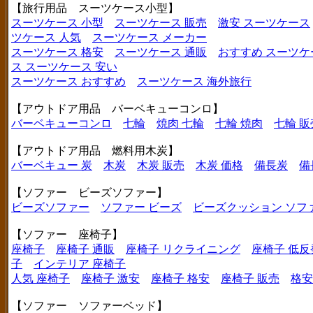
【旅行用品 スーツケース小型】
スーツケース 小型
スーツケース 販売
激安 スーツケース
ツケース 人気
スーツケース メーカー
スーツケース 格安
スーツケース 通販
おすすめ スーツケ
ス
スーツケース 安い
スーツケース おすすめ
スーツケース 海外旅行
【アウトドア用品 バーベキューコンロ】
バーベキューコンロ
七輪
焼肉 七輪
七輪 焼肉
七輪 販
【アウトドア用品 燃料用木炭】
バーベキュー 炭
木炭
木炭 販売
木炭 価格
備長炭
備
【ソファー ビーズソファー】
ビーズソファー
ソファー ビーズ
ビーズクッション ソフ
【ソファー 座椅子】
座椅子
座椅子 通販
座椅子 リクライニング
座椅子 低反
子
インテリア 座椅子
人気 座椅子
座椅子 激安
座椅子 格安
座椅子 販売
格安
【ソファー ソファーベッド】