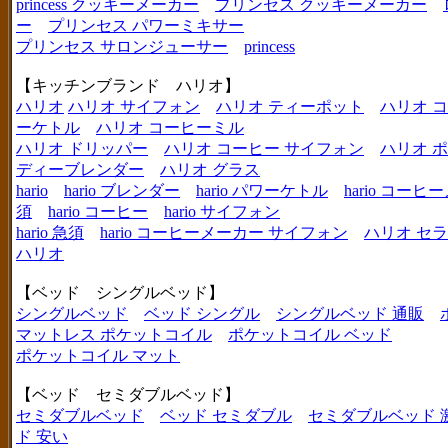
princess クッキーメーカー
プリンセス クッキーメーカー
ー
プリンセス パワーミキサー
プリンセス サロンジューサー
princess
【キッチンブランド ハリオ】
ハリオ
ハリオ サイフォン
ハリオ ティーポット
ハリオ 
ーケトル
ハリオ コーヒーミル
ハリオ ドリッパー
ハリオ コーヒー サイフォン
ハリオ 
ディーブレンダー
ハリオ グラス
hario
hario ブレンダー
hario パワーケトル
hario コー
須
hario コーヒー
hario サイフォン
hario 急須
hario コーヒーメーカー サイフォン
ハリオ セ
ハリオ
【ベッド シングルベッド】
シングルベッド
ベッド シングル
シングルベッド 通販
マットレス ポケットコイル
ポケットコイル ベッド
ポケットコイル マット
【ベッド セミダブルベッド】
セミダブルベッド
ベッド セミダブル
セミダブルベッド 
ド 安い