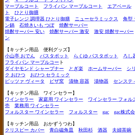
マーブルコート
フライパン マーブルコート
エアベール
ト
ひとり御膳
電子レンジ 調理器 ひとり御膳
ニューセラミックス
角型
ン鍋
石焼きいも つぼ
焼酎サーバー
焼酎サーバー 安い
焼酎サーバー 激安
激安 焼酎サーバー
ン
【キッチン用品 便利グッズ】
小山亭 おでん
パスタポット
らくゆ パスタポット
ろし
フライパン マーブルコー
ト
ダイヤモンド シャープナー
とぎ楽
ホームサーバー
シ
ク おひつ
おひつ セラミック
ピッツァ ヴィータ
ピザ窯
漬物 容器
漬物器
センステ
【キッチン用品 ワインセラー】
ワインセラー
家庭用 ワインセラー
ワインセラー フォル
売
業務用 ワインセラー
フォルスター ワインセラー
フォルスター
gac
gac株式
【キッチン用品 おかずうつわ】
クリスピー カバー
青白磁角皿
秋田杉
酒器
夫婦茶碗