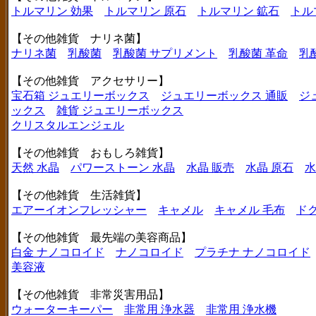
トルマリン 効果
トルマリン 原石
トルマリン 鉱石
トル
【その他雑貨 ナリネ菌】
ナリネ菌
乳酸菌
乳酸菌 サプリメント
乳酸菌 革命
乳
【その他雑貨 アクセサリー】
宝石箱 ジュエリーボックス
ジュエリーボックス 通販
ジ
ックス
雑貨 ジュエリーボックス
クリスタルエンジェル
【その他雑貨 おもしろ雑貨】
天然 水晶
パワーストーン 水晶
水晶 販売
水晶 原石
水
【その他雑貨 生活雑貨】
エアーイオンフレッシャー
キャメル
キャメル 毛布
ド
【その他雑貨 最先端の美容商品】
白金 ナノコロイド
ナノコロイド
プラチナ ナノコロイド
美容液
【その他雑貨 非常災害用品】
ウォーターキーパー
非常用 浄水器
非常用 浄水機