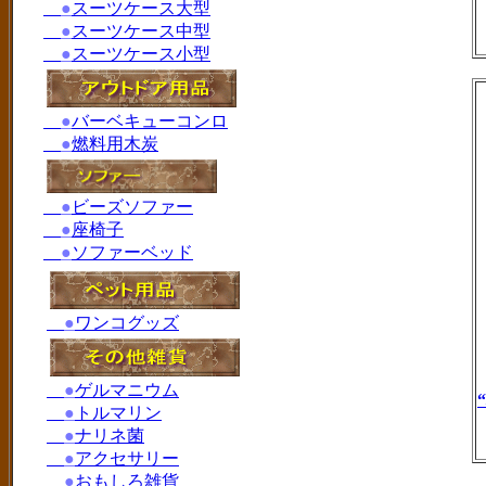
●
スーツケース大型
●
スーツケース中型
●
スーツケース小型
●
バーベキューコンロ
●
燃料用木炭
●
ビーズソファー
●
座椅子
●
ソファーベッド
●
ワンコグッズ
●
ゲルマニウム
●
トルマリン
●
ナリネ菌
●
アクセサリー
●
おもしろ雑貨