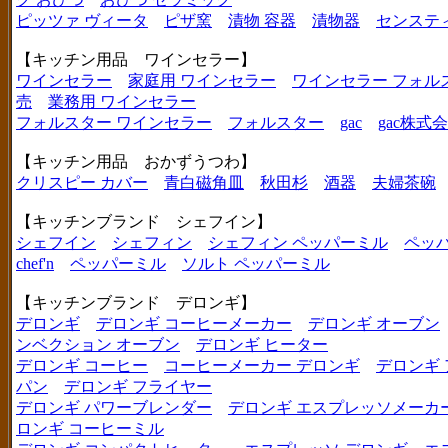
ピッツァ ヴィータ
ピザ窯
漬物 容器
漬物器
センステ
【キッチン用品 ワインセラー】
ワインセラー
家庭用 ワインセラー
ワインセラー フォル
売
業務用 ワインセラー
フォルスター ワインセラー
フォルスター
gac
gac株式
【キッチン用品 おかずうつわ】
クリスピー カバー
青白磁角皿
秋田杉
酒器
夫婦茶碗
【キッチンブランド シェフイン】
シェフイン
シェフィン
シェフィン ペッパーミル
ペッ
chef'n
ペッパーミル
ソルト ペッパーミル
【キッチンブランド デロンギ】
デロンギ
デロンギ コーヒーメーカー
デロンギ オーブン
ンベクション オーブン
デロンギ ヒーター
デロンギ コーヒー
コーヒーメーカー デロンギ
デロンギ
パン
デロンギ フライヤー
デロンギ パワーブレンダー
デロンギ エスプレッソメーカ
ロンギ コーヒーミル