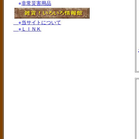
●
非常災害用品
●
当サイトについて
●
ＬＩＮＫ