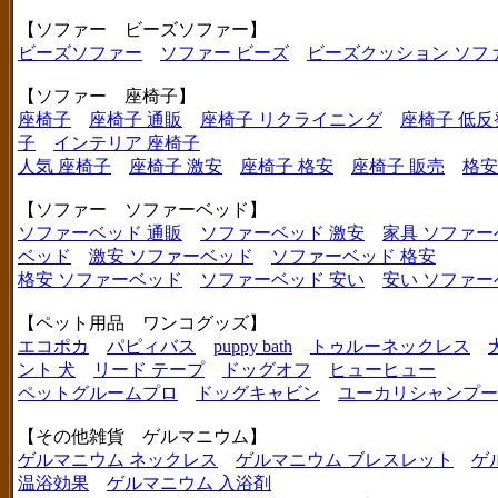
【ソファー ビーズソファー】
ビーズソファー
ソファー ビーズ
ビーズクッション ソフ
【ソファー 座椅子】
座椅子
座椅子 通販
座椅子 リクライニング
座椅子 低反
子
インテリア 座椅子
人気 座椅子
座椅子 激安
座椅子 格安
座椅子 販売
格安
【ソファー ソファーベッド】
ソファーベッド 通販
ソファーベッド 激安
家具 ソファー
ベッド
激安 ソファーベッド
ソファーベッド 格安
格安 ソファーベッド
ソファーベッド 安い
安い ソファー
【ペット用品 ワンコグッズ】
エコポカ
パピィバス
puppy bath
トゥルーネックレス
ント 犬
リード テープ
ドッグオフ
ヒューヒュー
ペットグルームプロ
ドッグキャビン
ユーカリシャンプー
【その他雑貨 ゲルマニウム】
ゲルマニウム ネックレス
ゲルマニウム ブレスレット
ゲ
温浴効果
ゲルマニウム 入浴剤