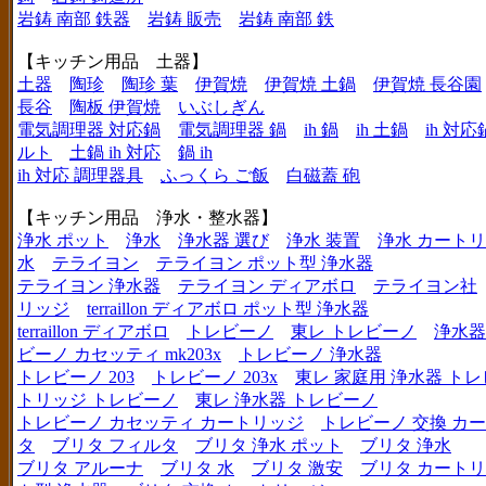
岩鋳 南部 鉄器
岩鋳 販売
岩鋳 南部 鉄
【キッチン用品 土器】
土器
陶珍
陶珍 葉
伊賀焼
伊賀焼 土鍋
伊賀焼 長谷園
長谷
陶板 伊賀焼
いぶしぎん
電気調理器 対応鍋
電気調理器 鍋
ih 鍋
ih 土鍋
ih 対応
ルト
土鍋 ih 対応
鍋 ih
ih 対応 調理器具
ふっくら ご飯
白磁蓋 砲
【キッチン用品 浄水・整水器】
浄水 ポット
浄水
浄水器 選び
浄水 装置
浄水 カート
水
テライヨン
テライヨン ポット型 浄水器
テライヨン 浄水器
テライヨン ディアボロ
テライヨン社
リッジ
terraillon ディアボロ ポット型 浄水器
terraillon ディアボロ
トレビーノ
東レ トレビーノ
浄水器
ビーノ カセッティ mk203x
トレビーノ 浄水器
トレビーノ 203
トレビーノ 203x
東レ 家庭用 浄水器 ト
トリッジ トレビーノ
東レ 浄水器 トレビーノ
トレビーノ カセッティ カートリッジ
トレビーノ 交換 カ
タ
ブリタ フィルタ
ブリタ 浄水 ポット
ブリタ 浄水
ブリタ アルーナ
ブリタ 水
ブリタ 激安
ブリタ カートリ