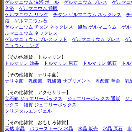
ゲルマニウム 温浴 ボール
ゲルマニウム ブレス
ゲルマニ
入浴
ゲルマニウム 通販
ゲルマニウム リング
チタン ゲルマニウム ネックレス
チ
浴
ゲルマニウム石
ゲルマニウム チタン ネックレス
風呂 ゲルマニウム
ゲル
ルマニュウム ネックレス
ゲルマニュウム ブレスレット
ゲルマニュウム ブレス
ゲ
ニュウム リング
【その他雑貨 トルマリン】
トルマリン 効果
トルマリン 原石
トルマリン 鉱石
トル
【その他雑貨 ナリネ菌】
ナリネ菌
乳酸菌
乳酸菌 サプリメント
乳酸菌 革命
乳
【その他雑貨 アクセサリー】
宝石箱 ジュエリーボックス
ジュエリーボックス 通販
ジ
ックス
雑貨 ジュエリーボックス
クリスタルエンジェル
【その他雑貨 おもしろ雑貨】
天然 水晶
パワーストーン 水晶
水晶 販売
水晶 原石
水