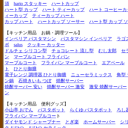
須
hario スタッキー
ハートカップ
ハート型 カップ
ハート ティーカップ
ハート コーヒーカ
ィーカップ
ティーカップ ハート
カップ ハート
ハートカップ ソーサー
ハート型 カップ 
【キッチン用品 お鍋・調理ツール】
インペリア パスタマシン
パスタマシン インペリア
ラゴ
ボ
salus
クッキー カッター
ドルチェ シリコン型
チョコレート 流し型
むし太郎
セ
ン
マーブルコート フライパン
マーブルコート
フライパン マーブルコート
エアベール
ト
ひとり御膳
電子レンジ 調理器 ひとり御膳
ニューセラミックス
角型
ン鍋
石焼きいも つぼ
焼酎サーバー
焼酎サーバー 安い
焼酎サーバー 激安
激安 焼酎サーバー
ン
【キッチン用品 便利グッズ】
小山亭 おでん
パスタポット
らくゆ パスタポット
ろし
フライパン マーブルコー
ト
ダイヤモンド シャープナー
とぎ楽
ホームサーバー
シ
ク おひつ
おひつ セラミック