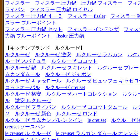
フィスラー
フィスラー 圧力鍋
圧力鍋 フィスラー
フィ
ライパン
フィスラー 圧力鍋 ロイヤル
フィスラー 圧力鍋 ４．５
フィスラー fissler
フィスラー 
スラー ブルーポイント
フィスラー 圧力鍋 セット
フィスラー インテンザ
フィス
力鍋 ブルーポイント
fissler 圧力鍋
【キッチンブランド ルクルーゼ】
ルクルーゼ
ルクルーゼ 激安
ルクルーゼ ラムカン
ルク
ルーゼ スパチュラ
ルクルーゼ ココット
ルクルーゼ 鍋
ルクルーゼ スキレット
ルクルーゼ プレー
ムカンダムール
ルクルーゼ ジャポン
ルクルーゼ キャセロール
ルクルーゼ ビュッフェ キャセロ
コットオーバル
ルクルーゼ creuset
ルクルーゼ 格安
ルクルーゼ ハートコレクション
ルクル
ル
激安 ルクルーゼ
ルクルーゼ フライパン
ルクルーゼ ココットダムール
ル
２
ルクルーゼ 新色
ルクルーゼ ロンド
ルクルーゼ ラムカン バレンタイン
le creuset
ルクルーゼ le c
creuset ソースパン
le creuset ル クルーゼ
le creuset ラムカン ダムール オレンジ
creuset ラムカン ダムール