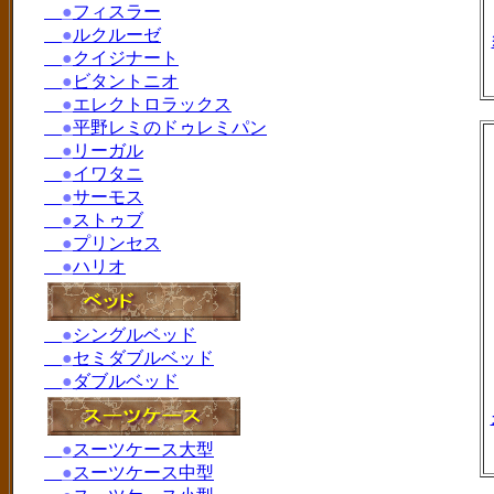
●
フィスラー
●
ルクルーゼ
●
クイジナート
●
ビタントニオ
●
エレクトロラックス
●
平野レミのドゥレミパン
●
リーガル
●
イワタニ
●
サーモス
●
ストゥブ
●
プリンセス
●
ハリオ
●
シングルベッド
●
セミダブルベッド
●
ダブルベッド
●
スーツケース大型
●
スーツケース中型