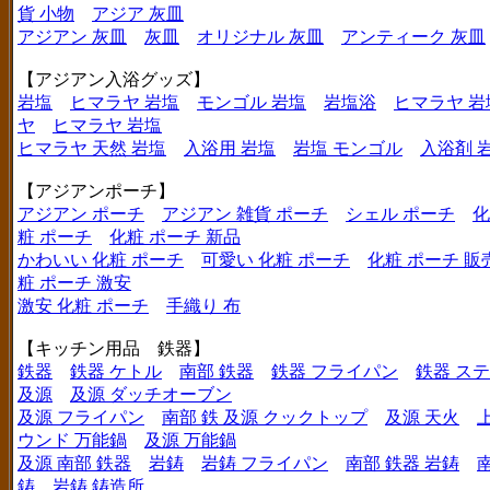
貨 小物
アジア 灰皿
アジアン 灰皿
灰皿
オリジナル 灰皿
アンティーク 灰皿
【アジアン入浴グッズ】
岩塩
ヒマラヤ 岩塩
モンゴル 岩塩
岩塩浴
ヒマラヤ 岩
ヤ
ヒマラヤ 岩塩
ヒマラヤ 天然 岩塩
入浴用 岩塩
岩塩 モンゴル
入浴剤 
【アジアンポーチ】
アジアン ポーチ
アジアン 雑貨 ポーチ
シェル ポーチ
化
粧 ポーチ
化粧 ポーチ 新品
かわいい 化粧 ポーチ
可愛い 化粧 ポーチ
化粧 ポーチ 販
粧 ポーチ 激安
激安 化粧 ポーチ
手織り 布
【キッチン用品 鉄器】
鉄器
鉄器 ケトル
南部 鉄器
鉄器 フライパン
鉄器 ス
及源
及源 ダッチオーブン
及源 フライパン
南部 鉄 及源 クックトップ
及源 天火
ウンド 万能鍋
及源 万能鍋
及源 南部 鉄器
岩鋳
岩鋳 フライパン
南部 鉄器 岩鋳
鋳
岩鋳 鋳造所