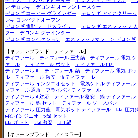
デロンギ コンパクトヒーター
エスプレッソ デロンギ
エ
ン デロンギ
デロンギ オーブントースター
デロンギ コーヒー グラインダー
デロンギ アイスクリーム
ンギ コンパクトオーブン
デロンギ 電動 フードスライサー
デロンギ エスプレッソ 
ター
デロンギ グラインダー
デロンギ コンベクション
エスプレッソマシーン デロンギ
【キッチンブランド ティファール】
ティファール
ティファール 圧力鍋
ティファール 電気 ケ
ァール
ティファール ポット
ティファール t-fal
ティファール ih
ティファール 鍋
ティファール 電気 ポッ
ル
ティファール 激安
ih ティファール
ティファール インジニオセット
電気ケトル ティファール
ィファール 通販
フライパン ティファール
ティファール ih対応
ティファール 格安
鍋 ティファール
ティファール 鍋 セット
ティファール ソースパン
ティファール 圧力釜
電気ポット ティファール
t-fal 圧力
t-fal インジニオ
t-fal セット
t-fal ポット
t-fal 激安
t-fal 鍋
【キッチンブランド フィスラー】