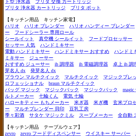
ト型 浄水器
ブリタ 交換 カートリッジ
ブリタ 浄水器 カートリッジ
ブリタ ポット
【キッチン用品 キッチン家電】
ハリオ
ハリオ ブレンダー
ハリオ ハンディー ブレンダー
ー
フードシーラー 専用ロール
シールイット
真空機 シールイット
フードプロセッサー
セッサー 人気
ハンドミキサー
電動 ハンドミキサー
ハンドミキサー おすすめ
ハンドミ
ミキサー
ジューサー
おすすめ ジューサー
ih 調理器
ih 電磁調理器
卓上 ih 
芽名人 dx
発芽名人 dx
ブラウン マルチクイック
マルチクイック
マジックブレ
ロフェッショナル
braun マルチクイック
バッグ マジック
マジックバック
マジックパック
magic 
ルトメーカー
七輪くん
電気 七輪
ハローキティー もちメーカー
米ぎ器
米ぎ機
玄米プロ
ー
マルチブレンダー 貝印
豆乳工房
季々彩酒
サタケ マジックミル
スープメーカー
全自動 
【キッチン用品 テーブルウェア】
zevro
zevro フードディスペンサー
ウイスキー サーバー