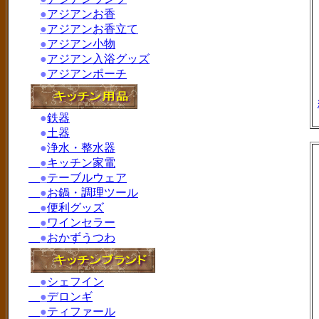
●
アジアンお香
●
アジアンお香立て
●
アジアン小物
●
アジアン入浴グッズ
●
アジアンポーチ
●
鉄器
●
土器
●
浄水・整水器
●
キッチン家電
●
テーブルウェア
●
お鍋・調理ツール
●
便利グッズ
●
ワインセラー
●
おかずうつわ
●
シェフイン
●
デロンギ
●
ティファール