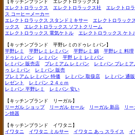
【キッチンブランド エレクトロラックス】
エレクトロラックス
エレクトロラックス社
エレクトロラ
ス コーヒーメーカー
エレクトロラックス スタンドミキサー
エレクトロラックス
ックス
エレクトロラックス ソフトクリーム
エレクトロラックス 電気ケトル
エレクトロラックス ケト
【キッチンブランド 平野レミのドゥレミパン】
平野レミ
平野レミ レミパン
平野レミ 鍋
平野レミ 料理
ドゥレミパン
レミパン
平野 レミ レミパン
レミパン 販売店
プレミアム レミパン
レミパン プレミア
ゥ レミパン
レミパン 販売
プレミアム レミパン 特価
レミパン 取扱店
レミパン 通販
レゼント
レミパン ２４ｃｍ
レミパン 平野レミ
レミパン 安い
【キッチンブランド リーガル】
リーガル ショップ
リーガル セール
リーガル 新品
リー
ン焼器
【キッチンブランド イワタニ】
イワタニ
イワタニ ミルサー
イワタニ あっ スライス
イ