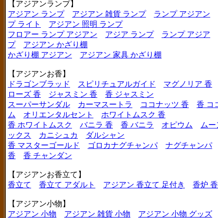
【アジアンランプ】
アジアン ランプ
アジアン 雑貨 ランプ
ランプ アジアン
プ ライト
アジアン 照明 ランプ
フロアー ランプ アジアン
アジア ランプ
ランプ アジア
プ
アジアン かざり棚
かざり棚 アジアン
アジアン 家具 かざり棚
【アジアンお香】
ドラゴンブラッド
スピリチュアルガイド
マグノリア 香
ローズ 香
ジャスミン 香
香 ジャスミン
スーパーサンダル
カーマスートラ
ココナッツ 香
香 コ
ム
オリエンタルセント
ホワイトムスク 香
香 ホワイトムスク
バニラ 香
香 バニラ
オピウム
ムー
ックス
カニシュカ
ダルシャン
香 マスターゴールド
ゴロカナグチャンパ
ナグチャンパ
香
香 チャンダン
【アジアンお香立て】
香立て
香立て アダルト
アジアン 香立て 足付き
香炉 
【アジアン小物】
アジアン 小物
アジアン 雑貨 小物
アジアン 小物 グッズ