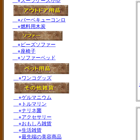
●
スーツケース小型
●
バーベキューコンロ
●
燃料用木炭
●
ビーズソファー
●
座椅子
●
ソファーベッド
●
ワンコグッズ
●
ゲルマニウム
●
トルマリン
●
ナリネ菌
●
アクセサリー
●
おもしろ雑貨
●
生活雑貨
●
最先端の美容商品