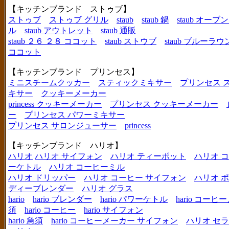
【キッチンブランド ストゥブ】
ストゥブ
ストゥブ グリル
staub
staub 鍋
staub オー
ル
staub アウトレット
staub 通販
staub ２６ ２８ ココット
staub ストウブ
staub ブルーラ
ココット
【キッチンブランド プリンセス】
ミニスチームクッカー
スティックミキサー
プリンセス 
キサー
クッキーメーカー
princess クッキーメーカー
プリンセス クッキーメーカー
ー
プリンセス パワーミキサー
プリンセス サロンジューサー
princess
【キッチンブランド ハリオ】
ハリオ
ハリオ サイフォン
ハリオ ティーポット
ハリオ 
ーケトル
ハリオ コーヒーミル
ハリオ ドリッパー
ハリオ コーヒー サイフォン
ハリオ 
ディーブレンダー
ハリオ グラス
hario
hario ブレンダー
hario パワーケトル
hario コー
須
hario コーヒー
hario サイフォン
hario 急須
hario コーヒーメーカー サイフォン
ハリオ セ