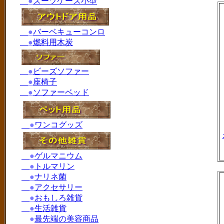
●
スーツケース小型
●
バーベキューコンロ
●
燃料用木炭
●
ビーズソファー
●
座椅子
●
ソファーベッド
●
ワンコグッズ
●
ゲルマニウム
●
トルマリン
●
ナリネ菌
●
アクセサリー
●
おもしろ雑貨
●
生活雑貨
●
最先端の美容商品