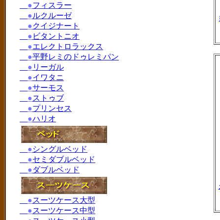
●
フィスラー
●
ルクルーゼ
●
クイジナート
●
ビタントニオ
●
エレクトロラックス
●
平野レミのドゥレミパン
●
リーガル
●
イワタニ
●
サーモス
●
ストゥブ
●
プリンセス
●
ハリオ
●
シングルベッド
●
セミダブルベッド
●
ダブルベッド
●
スーツケース大型
●
スーツケース中型