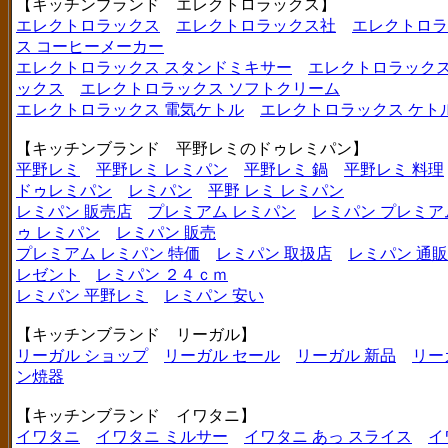
【キッチンブランド エレクトロラックス】
エレクトロラックス
エレクトロラックス社
エレクトロラ
ス コーヒーメーカー
エレクトロラックス スタンドミキサー
エレクトロラックス
ックス
エレクトロラックス ソフトクリーム
エレクトロラックス 電気ケトル
エレクトロラックス ケト
【キッチンブランド 平野レミのドゥレミパン】
平野レミ
平野レミ レミパン
平野レミ 鍋
平野レミ 料理
ドゥレミパン
レミパン
平野 レミ レミパン
レミパン 販売店
プレミアム レミパン
レミパン プレミア
ゥ レミパン
レミパン 販売
プレミアム レミパン 特価
レミパン 取扱店
レミパン 通販
レゼント
レミパン ２４ｃｍ
レミパン 平野レミ
レミパン 安い
【キッチンブランド リーガル】
リーガル ショップ
リーガル セール
リーガル 新品
リー
ン焼器
【キッチンブランド イワタニ】
イワタニ
イワタニ ミルサー
イワタニ あっ スライス
イ