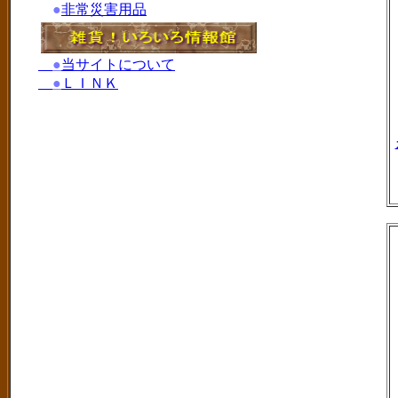
●
非常災害用品
●
当サイトについて
●
ＬＩＮＫ