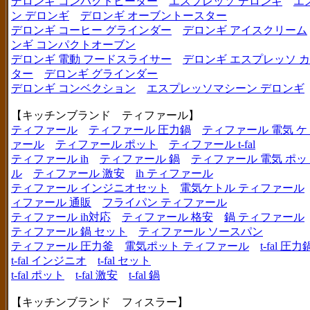
デロンギ コンパクトヒーター
エスプレッソ デロンギ
エ
ン デロンギ
デロンギ オーブントースター
デロンギ コーヒー グラインダー
デロンギ アイスクリーム
ンギ コンパクトオーブン
デロンギ 電動 フードスライサー
デロンギ エスプレッソ 
ター
デロンギ グラインダー
デロンギ コンベクション
エスプレッソマシーン デロンギ
【キッチンブランド ティファール】
ティファール
ティファール 圧力鍋
ティファール 電気 ケ
ァール
ティファール ポット
ティファール t-fal
ティファール ih
ティファール 鍋
ティファール 電気 ポッ
ル
ティファール 激安
ih ティファール
ティファール インジニオセット
電気ケトル ティファール
ィファール 通販
フライパン ティファール
ティファール ih対応
ティファール 格安
鍋 ティファール
ティファール 鍋 セット
ティファール ソースパン
ティファール 圧力釜
電気ポット ティファール
t-fal 圧力
t-fal インジニオ
t-fal セット
t-fal ポット
t-fal 激安
t-fal 鍋
【キッチンブランド フィスラー】