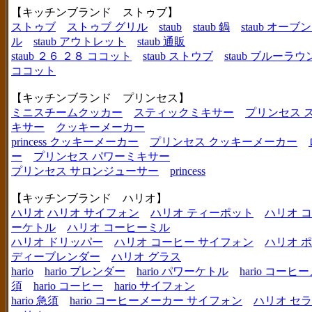
【キッチンブランド ストゥブ】
ストゥブ
ストゥブ グリル
staub
staub 鍋
staub オー
ル
staub アウトレット
staub 通販
staub ２６ ２８ ココット
staub ストウブ
staub ブルーラ
ココット
【キッチンブランド プリンセス】
ミニスチームクッカー
スティックミキサー
プリンセス 
キサー
クッキーメーカー
princess クッキーメーカー
プリンセス クッキーメーカー
ー
プリンセス パワーミキサー
プリンセス サロンジューサー
princess
【キッチンブランド ハリオ】
ハリオ
ハリオ サイフォン
ハリオ ティーポット
ハリオ 
ーケトル
ハリオ コーヒーミル
ハリオ ドリッパー
ハリオ コーヒー サイフォン
ハリオ 
ディーブレンダー
ハリオ グラス
hario
hario ブレンダー
hario パワーケトル
hario コー
須
hario コーヒー
hario サイフォン
hario 急須
hario コーヒーメーカー サイフォン
ハリオ セ