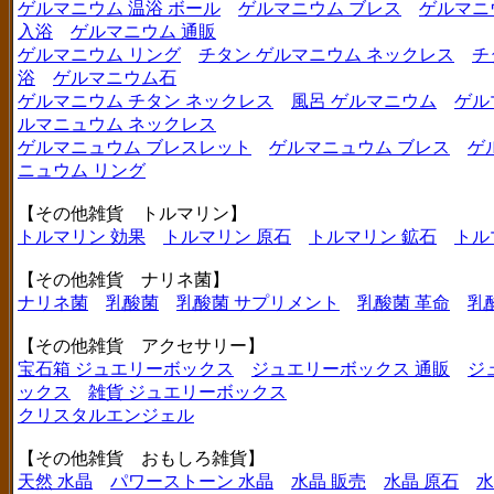
ゲルマニウム 温浴 ボール
ゲルマニウム ブレス
ゲルマニ
入浴
ゲルマニウム 通販
ゲルマニウム リング
チタン ゲルマニウム ネックレス
チ
浴
ゲルマニウム石
ゲルマニウム チタン ネックレス
風呂 ゲルマニウム
ゲル
ルマニュウム ネックレス
ゲルマニュウム ブレスレット
ゲルマニュウム ブレス
ゲ
ニュウム リング
【その他雑貨 トルマリン】
トルマリン 効果
トルマリン 原石
トルマリン 鉱石
トル
【その他雑貨 ナリネ菌】
ナリネ菌
乳酸菌
乳酸菌 サプリメント
乳酸菌 革命
乳
【その他雑貨 アクセサリー】
宝石箱 ジュエリーボックス
ジュエリーボックス 通販
ジ
ックス
雑貨 ジュエリーボックス
クリスタルエンジェル
【その他雑貨 おもしろ雑貨】
天然 水晶
パワーストーン 水晶
水晶 販売
水晶 原石
水