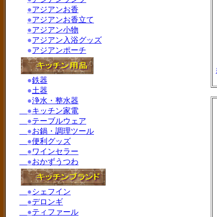
●
アジアンお香
●
アジアンお香立て
●
アジアン小物
●
アジアン入浴グッズ
●
アジアンポーチ
●
鉄器
●
土器
●
浄水・整水器
●
キッチン家電
●
テーブルウェア
●
お鍋・調理ツール
●
便利グッズ
●
ワインセラー
●
おかずうつわ
●
シェフイン
●
デロンギ
●
ティファール