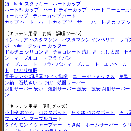
須
hario スタッキー
ハートカップ
ハート型 カップ
ハート ティーカップ
ハート コーヒーカ
ィーカップ
ティーカップ ハート
カップ ハート
ハートカップ ソーサー
ハート型 カップ 
【キッチン用品 お鍋・調理ツール】
インペリア パスタマシン
パスタマシン インペリア
ラゴ
ボ
salus
クッキー カッター
ドルチェ シリコン型
チョコレート 流し型
むし太郎
セ
ン
マーブルコート フライパン
マーブルコート
フライパン マーブルコート
エアベール
ト
ひとり御膳
電子レンジ 調理器 ひとり御膳
ニューセラミックス
角型
ン鍋
石焼きいも つぼ
焼酎サーバー
焼酎サーバー 安い
焼酎サーバー 激安
激安 焼酎サーバー
ン
【キッチン用品 便利グッズ】
小山亭 おでん
パスタポット
らくゆ パスタポット
ろし
フライパン マーブルコー
ト
ダイヤモンド シャープナー
とぎ楽
ホームサーバー
シ
ク おひつ
おひつ セラミック