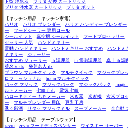
ト型 浄水器
ブリタ 交換 カートリッジ
ブリタ 浄水器 カートリッジ
ブリタ ポット
【キッチン用品 キッチン家電】
ハリオ
ハリオ ブレンダー
ハリオ ハンディー ブレンダー
ー
フードシーラー 専用ロール
シールイット
真空機 シールイット
フードプロセッサー
セッサー 人気
ハンドミキサー
電動 ハンドミキサー
ハンドミキサー おすすめ
ハンドミ
ミキサー
ジューサー
おすすめ ジューサー
ih 調理器
ih 電磁調理器
卓上 ih 
芽名人 dx
発芽名人 dx
ブラウン マルチクイック
マルチクイック
マジックブレ
ロフェッショナル
braun マルチクイック
バッグ マジック
マジックバック
マジックパック
magic 
ルトメーカー
七輪くん
電気 七輪
ハローキティー もちメーカー
米ぎ器
米ぎ機
玄米プロ
ー
マルチブレンダー 貝印
豆乳工房
季々彩酒
サタケ マジックミル
スープメーカー
全自動 
【キッチン用品 テーブルウェア】
zevro
zevro フードディスペンサー
ウイスキー サーバー