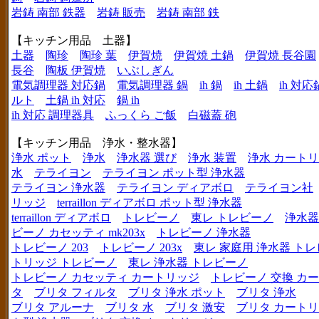
岩鋳 南部 鉄器
岩鋳 販売
岩鋳 南部 鉄
【キッチン用品 土器】
土器
陶珍
陶珍 葉
伊賀焼
伊賀焼 土鍋
伊賀焼 長谷園
長谷
陶板 伊賀焼
いぶしぎん
電気調理器 対応鍋
電気調理器 鍋
ih 鍋
ih 土鍋
ih 対応
ルト
土鍋 ih 対応
鍋 ih
ih 対応 調理器具
ふっくら ご飯
白磁蓋 砲
【キッチン用品 浄水・整水器】
浄水 ポット
浄水
浄水器 選び
浄水 装置
浄水 カート
水
テライヨン
テライヨン ポット型 浄水器
テライヨン 浄水器
テライヨン ディアボロ
テライヨン社
リッジ
terraillon ディアボロ ポット型 浄水器
terraillon ディアボロ
トレビーノ
東レ トレビーノ
浄水器
ビーノ カセッティ mk203x
トレビーノ 浄水器
トレビーノ 203
トレビーノ 203x
東レ 家庭用 浄水器 ト
トリッジ トレビーノ
東レ 浄水器 トレビーノ
トレビーノ カセッティ カートリッジ
トレビーノ 交換 カ
タ
ブリタ フィルタ
ブリタ 浄水 ポット
ブリタ 浄水
ブリタ アルーナ
ブリタ 水
ブリタ 激安
ブリタ カートリ