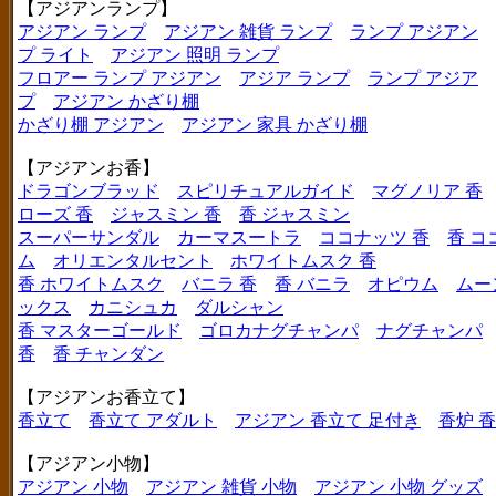
【アジアンランプ】
アジアン ランプ
アジアン 雑貨 ランプ
ランプ アジアン
プ ライト
アジアン 照明 ランプ
フロアー ランプ アジアン
アジア ランプ
ランプ アジア
プ
アジアン かざり棚
かざり棚 アジアン
アジアン 家具 かざり棚
【アジアンお香】
ドラゴンブラッド
スピリチュアルガイド
マグノリア 香
ローズ 香
ジャスミン 香
香 ジャスミン
スーパーサンダル
カーマスートラ
ココナッツ 香
香 コ
ム
オリエンタルセント
ホワイトムスク 香
香 ホワイトムスク
バニラ 香
香 バニラ
オピウム
ムー
ックス
カニシュカ
ダルシャン
香 マスターゴールド
ゴロカナグチャンパ
ナグチャンパ
香
香 チャンダン
【アジアンお香立て】
香立て
香立て アダルト
アジアン 香立て 足付き
香炉 
【アジアン小物】
アジアン 小物
アジアン 雑貨 小物
アジアン 小物 グッズ