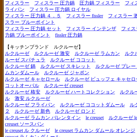
フィスラー
フィスラー 圧力鍋
圧力鍋 フィスラー
フィ
ライパン
フィスラー 圧力鍋 ロイヤル
フィスラー 圧力鍋 ４．５
フィスラー fissler
フィスラー 
スラー ブルーポイント
フィスラー 圧力鍋 セット
フィスラー インテンザ
フィス
力鍋 ブルーポイント
fissler 圧力鍋
【キッチンブランド ルクルーゼ】
ルクルーゼ
ルクルーゼ 激安
ルクルーゼ ラムカン
ルク
ルーゼ スパチュラ
ルクルーゼ ココット
ルクルーゼ 鍋
ルクルーゼ スキレット
ルクルーゼ プレー
ムカンダムール
ルクルーゼ ジャポン
ルクルーゼ キャセロール
ルクルーゼ ビュッフェ キャセロ
コットオーバル
ルクルーゼ creuset
ルクルーゼ 格安
ルクルーゼ ハートコレクション
ルクル
ル
激安 ルクルーゼ
ルクルーゼ フライパン
ルクルーゼ ココットダムール
ル
２
ルクルーゼ 新色
ルクルーゼ ロンド
ルクルーゼ ラムカン バレンタイン
le creuset
ルクルーゼ le c
creuset ソースパン
le creuset ル クルーゼ
le creuset ラムカン ダムール オレンジ
creuset ラムカン ダムール