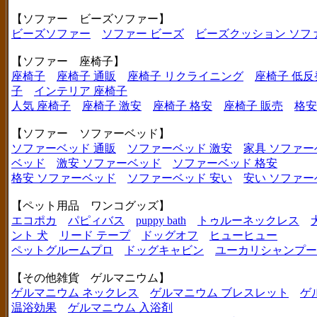
【ソファー ビーズソファー】
ビーズソファー
ソファー ビーズ
ビーズクッション ソフ
【ソファー 座椅子】
座椅子
座椅子 通販
座椅子 リクライニング
座椅子 低反
子
インテリア 座椅子
人気 座椅子
座椅子 激安
座椅子 格安
座椅子 販売
格安
【ソファー ソファーベッド】
ソファーベッド 通販
ソファーベッド 激安
家具 ソファー
ベッド
激安 ソファーベッド
ソファーベッド 格安
格安 ソファーベッド
ソファーベッド 安い
安い ソファー
【ペット用品 ワンコグッズ】
エコポカ
パピィバス
puppy bath
トゥルーネックレス
ント 犬
リード テープ
ドッグオフ
ヒューヒュー
ペットグルームプロ
ドッグキャビン
ユーカリシャンプー
【その他雑貨 ゲルマニウム】
ゲルマニウム ネックレス
ゲルマニウム ブレスレット
ゲ
温浴効果
ゲルマニウム 入浴剤