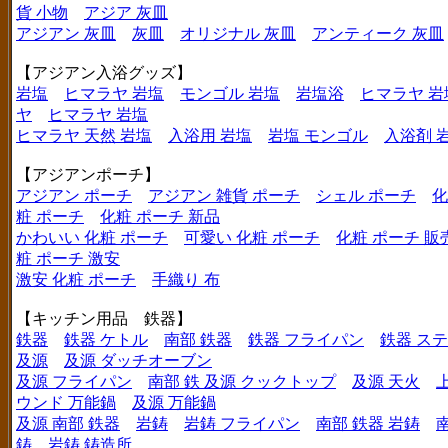
貨 小物
アジア 灰皿
アジアン 灰皿
灰皿
オリジナル 灰皿
アンティーク 灰皿
【アジアン入浴グッズ】
岩塩
ヒマラヤ 岩塩
モンゴル 岩塩
岩塩浴
ヒマラヤ 岩
ヤ
ヒマラヤ 岩塩
ヒマラヤ 天然 岩塩
入浴用 岩塩
岩塩 モンゴル
入浴剤 
【アジアンポーチ】
アジアン ポーチ
アジアン 雑貨 ポーチ
シェル ポーチ
化
粧 ポーチ
化粧 ポーチ 新品
かわいい 化粧 ポーチ
可愛い 化粧 ポーチ
化粧 ポーチ 販
粧 ポーチ 激安
激安 化粧 ポーチ
手織り 布
【キッチン用品 鉄器】
鉄器
鉄器 ケトル
南部 鉄器
鉄器 フライパン
鉄器 ス
及源
及源 ダッチオーブン
及源 フライパン
南部 鉄 及源 クックトップ
及源 天火
ウンド 万能鍋
及源 万能鍋
及源 南部 鉄器
岩鋳
岩鋳 フライパン
南部 鉄器 岩鋳
鋳
岩鋳 鋳造所