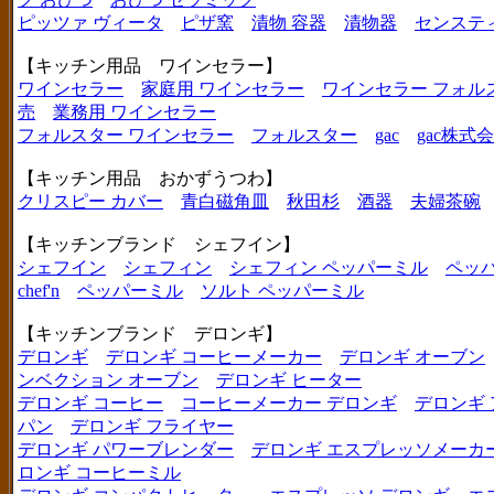
ピッツァ ヴィータ
ピザ窯
漬物 容器
漬物器
センステ
【キッチン用品 ワインセラー】
ワインセラー
家庭用 ワインセラー
ワインセラー フォル
売
業務用 ワインセラー
フォルスター ワインセラー
フォルスター
gac
gac株式
【キッチン用品 おかずうつわ】
クリスピー カバー
青白磁角皿
秋田杉
酒器
夫婦茶碗
【キッチンブランド シェフイン】
シェフイン
シェフィン
シェフィン ペッパーミル
ペッ
chef'n
ペッパーミル
ソルト ペッパーミル
【キッチンブランド デロンギ】
デロンギ
デロンギ コーヒーメーカー
デロンギ オーブン
ンベクション オーブン
デロンギ ヒーター
デロンギ コーヒー
コーヒーメーカー デロンギ
デロンギ
パン
デロンギ フライヤー
デロンギ パワーブレンダー
デロンギ エスプレッソメーカ
ロンギ コーヒーミル