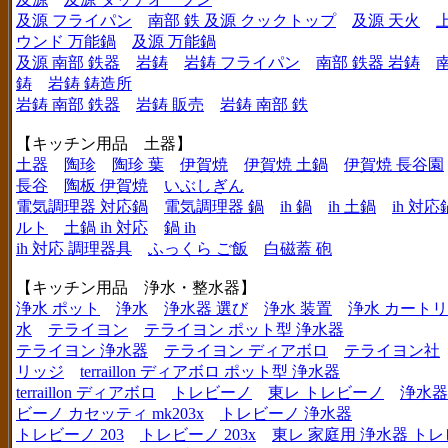
及源 フライパン
南部 鉄 及源 クックトップ
及源 天火
ウンド 万能鍋
及源 万能鍋
及源 南部 鉄器
岩鋳
岩鋳 フライパン
南部 鉄器 岩鋳
鋳
岩鋳 鋳造所
岩鋳 南部 鉄器
岩鋳 販売
岩鋳 南部 鉄
【キッチン用品 土器】
土器
陶珍
陶珍 葉
伊賀焼
伊賀焼 土鍋
伊賀焼 長谷園
長谷
陶板 伊賀焼
いぶしぎん
電気調理器 対応鍋
電気調理器 鍋
ih 鍋
ih 土鍋
ih 対応
ルト
土鍋 ih 対応
鍋 ih
ih 対応 調理器具
ふっくら ご飯
白磁蓋 砲
【キッチン用品 浄水・整水器】
浄水 ポット
浄水
浄水器 選び
浄水 装置
浄水 カート
水
テライヨン
テライヨン ポット型 浄水器
テライヨン 浄水器
テライヨン ディアボロ
テライヨン社
リッジ
terraillon ディアボロ ポット型 浄水器
terraillon ディアボロ
トレビーノ
東レ トレビーノ
浄水器
ビーノ カセッティ mk203x
トレビーノ 浄水器
トレビーノ 203
トレビーノ 203x
東レ 家庭用 浄水器 ト