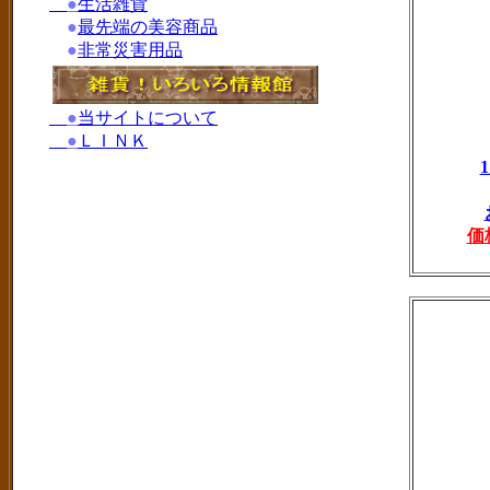
●
生活雑貨
●
最先端の美容商品
●
非常災害用品
●
当サイトについて
●
ＬＩＮＫ
価