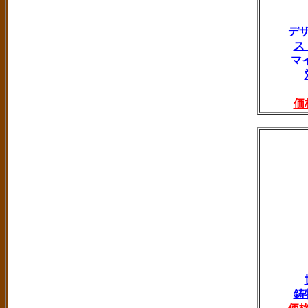
デ
ス
マ
価
鋳