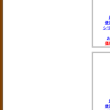
使
シ
価
使