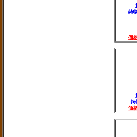
鋳
価
鋳
価