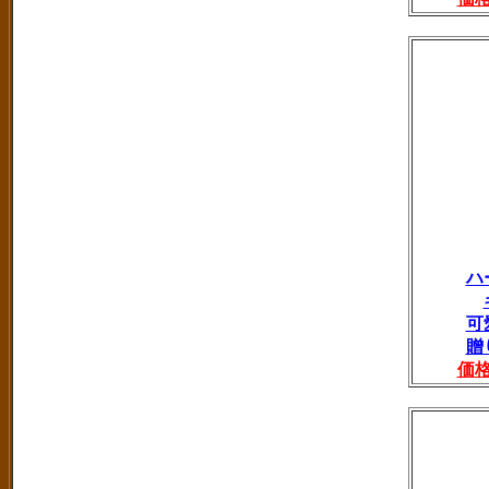
ハ
可
贈
価