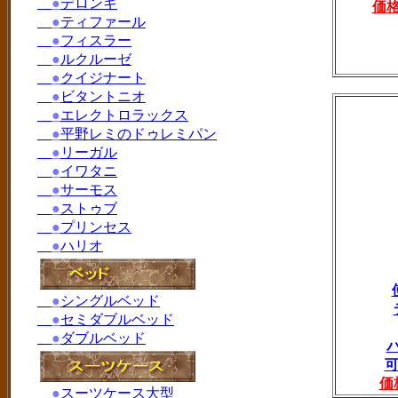
●
デロンギ
価
●
ティファール
●
フィスラー
●
ルクルーゼ
●
クイジナート
●
ビタントニオ
●
エレクトロラックス
●
平野レミのドゥレミパン
●
リーガル
●
イワタニ
●
サーモス
●
ストゥブ
●
プリンセス
●
ハリオ
●
シングルベッド
●
セミダブルベッド
●
ダブルベッド
可
価
●
スーツケース大型