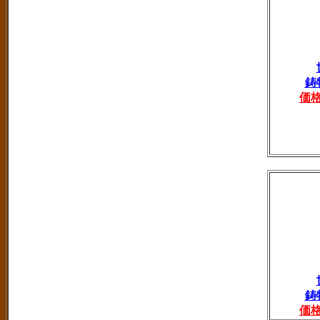
鋳
価
鋳
価