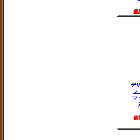
価
デ
ス
マ
価