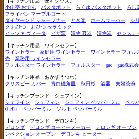
【キッチン用品 便利グッズ】
小山亭 おでん
パスタポット
らくゆ パスタポット
ろし
フライパン マーブルコー
ト
ダイヤモンド シャープナー
とぎ楽
ホームサーバー
シ
ク おひつ
おひつ セラミック
ピッツァ ヴィータ
ピザ窯
漬物 容器
漬物器
センステ
【キッチン用品 ワインセラー】
ワインセラー
家庭用 ワインセラー
ワインセラー フォル
売
業務用 ワインセラー
フォルスター ワインセラー
フォルスター
gac
gac株式
【キッチン用品 おかずうつわ】
クリスピー カバー
青白磁角皿
秋田杉
酒器
夫婦茶碗
【キッチンブランド シェフイン】
シェフイン
シェフィン
シェフィン ペッパーミル
ペッ
chef'n
ペッパーミル
ソルト ペッパーミル
【キッチンブランド デロンギ】
デロンギ
デロンギ コーヒーメーカー
デロンギ オーブン
ンベクション オーブン
デロンギ ヒーター