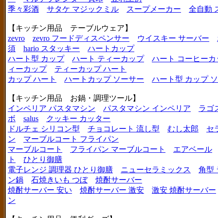
季々彩酒
サタケ マジックミル
スープメーカー
全自動 
【キッチン用品 テーブルウェア】
zevro
zevro フードディスペンサー
ウイスキー サーバー
須
hario スタッキー
ハートカップ
ハート型 カップ
ハート ティーカップ
ハート コーヒーカ
ィーカップ
ティーカップ ハート
カップ ハート
ハートカップ ソーサー
ハート型 カップ 
【キッチン用品 お鍋・調理ツール】
インペリア パスタマシン
パスタマシン インペリア
ラゴ
ボ
salus
クッキー カッター
ドルチェ シリコン型
チョコレート 流し型
むし太郎
セ
ン
マーブルコート フライパン
マーブルコート
フライパン マーブルコート
エアベール
ト
ひとり御膳
電子レンジ 調理器 ひとり御膳
ニューセラミックス
角型
ン鍋
石焼きいも つぼ
焼酎サーバー
焼酎サーバー 安い
焼酎サーバー 激安
激安 焼酎サーバー
ン