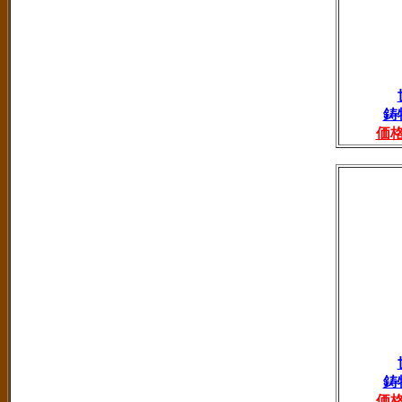
鋳
価
鋳
価