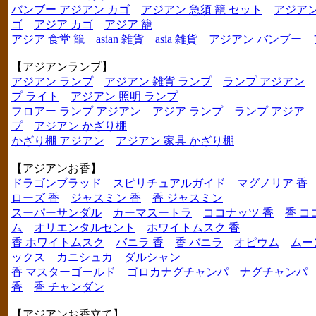
バンブー アジアン カゴ
アジアン 急須 籠 セット
アジアン
ゴ
アジア カゴ
アジア 籠
アジア 食堂 籠
asian 雑貨
asia 雑貨
アジアン バンブー
【アジアンランプ】
アジアン ランプ
アジアン 雑貨 ランプ
ランプ アジアン
プ ライト
アジアン 照明 ランプ
フロアー ランプ アジアン
アジア ランプ
ランプ アジア
プ
アジアン かざり棚
かざり棚 アジアン
アジアン 家具 かざり棚
【アジアンお香】
ドラゴンブラッド
スピリチュアルガイド
マグノリア 香
ローズ 香
ジャスミン 香
香 ジャスミン
スーパーサンダル
カーマスートラ
ココナッツ 香
香 コ
ム
オリエンタルセント
ホワイトムスク 香
香 ホワイトムスク
バニラ 香
香 バニラ
オピウム
ムー
ックス
カニシュカ
ダルシャン
香 マスターゴールド
ゴロカナグチャンパ
ナグチャンパ
香
香 チャンダン
【アジアンお香立て】