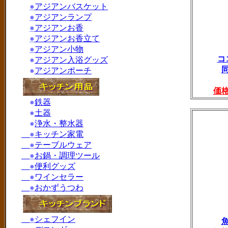
●
アジアンバスケット
●
アジアンランプ
●
アジアンお香
●
アジアンお香立て
●
アジアン小物
コ
●
アジアン入浴グッズ
●
アジアンポーチ
価
●
鉄器
●
土器
●
浄水・整水器
●
キッチン家電
●
テーブルウェア
●
お鍋・調理ツール
●
便利グッズ
●
ワインセラー
●
おかずうつわ
●
シェフイン