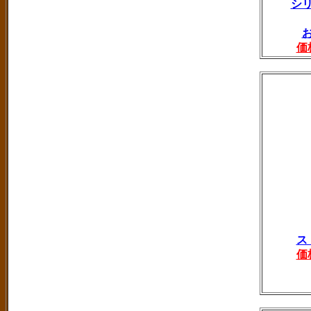
シ
価
ス
価