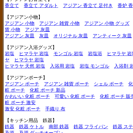
香立て
香立て アダルト
アジアン 香立て 足付き
香炉 
【アジアン小物】
アジアン 小物
アジアン 雑貨 小物
アジアン 小物 グッズ
貨 小物
アジア 灰皿
アジアン 灰皿
灰皿
オリジナル 灰皿
アンティーク 灰皿
【アジアン入浴グッズ】
岩塩
ヒマラヤ 岩塩
モンゴル 岩塩
岩塩浴
ヒマラヤ 岩
ヤ
ヒマラヤ 岩塩
ヒマラヤ 天然 岩塩
入浴用 岩塩
岩塩 モンゴル
入浴剤 
【アジアンポーチ】
アジアン ポーチ
アジアン 雑貨 ポーチ
シェル ポーチ
化
粧 ポーチ
化粧 ポーチ 新品
かわいい 化粧 ポーチ
可愛い 化粧 ポーチ
化粧 ポーチ 販
粧 ポーチ 激安
激安 化粧 ポーチ
手織り 布
【キッチン用品 鉄器】
鉄器
鉄器 ケトル
南部 鉄器
鉄器 フライパン
鉄器 ス
及源
及源 ダッチオーブン