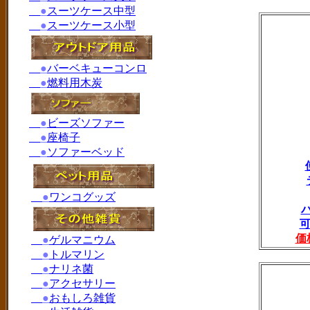
●
スーツケース中型
●
スーツケース小型
●
バーベキューコンロ
●
燃料用木炭
●
ビーズソファー
●
座椅子
●
ソファーベッド
●
ワンコグッズ
可
価
●
ゲルマニウム
●
トルマリン
●
ナリネ菌
●
アクセサリー
●
おもしろ雑貨