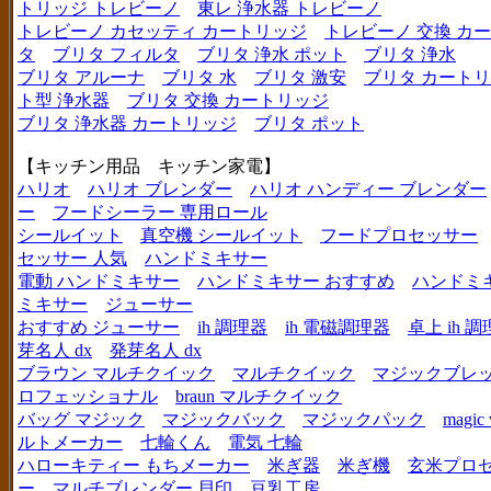
トリッジ トレビーノ
東レ 浄水器 トレビーノ
トレビーノ カセッティ カートリッジ
トレビーノ 交換 カ
タ
ブリタ フィルタ
ブリタ 浄水 ポット
ブリタ 浄水
ブリタ アルーナ
ブリタ 水
ブリタ 激安
ブリタ カートリ
ト型 浄水器
ブリタ 交換 カートリッジ
ブリタ 浄水器 カートリッジ
ブリタ ポット
【キッチン用品 キッチン家電】
ハリオ
ハリオ ブレンダー
ハリオ ハンディー ブレンダー
ー
フードシーラー 専用ロール
シールイット
真空機 シールイット
フードプロセッサー
セッサー 人気
ハンドミキサー
電動 ハンドミキサー
ハンドミキサー おすすめ
ハンドミ
ミキサー
ジューサー
おすすめ ジューサー
ih 調理器
ih 電磁調理器
卓上 ih 
芽名人 dx
発芽名人 dx
ブラウン マルチクイック
マルチクイック
マジックブレ
ロフェッショナル
braun マルチクイック
バッグ マジック
マジックバック
マジックパック
magic 
ルトメーカー
七輪くん
電気 七輪
ハローキティー もちメーカー
米ぎ器
米ぎ機
玄米プロ
ー
マルチブレンダー 貝印
豆乳工房