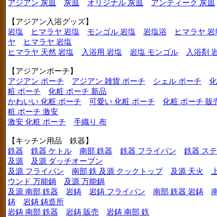
アジアン 灰皿
灰皿
オリジナル 灰皿
アンティーク 灰皿
【アジアン入浴グッズ】
岩塩
ヒマラヤ 岩塩
モンゴル 岩塩
岩塩浴
ヒマラヤ 岩
ヤ
ヒマラヤ 岩塩
ヒマラヤ 天然 岩塩
入浴用 岩塩
岩塩 モンゴル
入浴剤 
【アジアンポーチ】
アジアン ポーチ
アジアン 雑貨 ポーチ
シェル ポーチ
化
粧 ポーチ
化粧 ポーチ 新品
かわいい 化粧 ポーチ
可愛い 化粧 ポーチ
化粧 ポーチ 販
粧 ポーチ 激安
激安 化粧 ポーチ
手織り 布
【キッチン用品 鉄器】
鉄器
鉄器 ケトル
南部 鉄器
鉄器 フライパン
鉄器 ス
及源
及源 ダッチオーブン
及源 フライパン
南部 鉄 及源 クックトップ
及源 天火
ウンド 万能鍋
及源 万能鍋
及源 南部 鉄器
岩鋳
岩鋳 フライパン
南部 鉄器 岩鋳
鋳
岩鋳 鋳造所
岩鋳 南部 鉄器
岩鋳 販売
岩鋳 南部 鉄