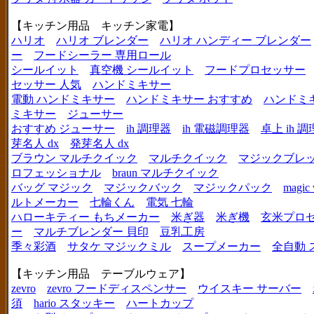
【キッチン用品 キッチン家電】
ハリオ
ハリオ ブレンダー
ハリオ ハンディー ブレンダー
ー
フードシーラー 専用ロール
シールイット
真空機 シールイット
フードプロセッサー
セッサー 人気
ハンドミキサー
電動 ハンドミキサー
ハンドミキサー おすすめ
ハンドミ
ミキサー
ジューサー
おすすめ ジューサー
ih 調理器
ih 電磁調理器
卓上 ih 
芽名人 dx
発芽名人 dx
ブラウン マルチクイック
マルチクイック
マジックブレ
ロフェッショナル
braun マルチクイック
バッグ マジック
マジックバック
マジックパック
magic 
ルトメーカー
七輪くん
電気 七輪
ハローキティー もちメーカー
米ぎ器
米ぎ機
玄米プロ
ー
マルチブレンダー 貝印
豆乳工房
季々彩酒
サタケ マジックミル
スープメーカー
全自動 
【キッチン用品 テーブルウェア】
zevro
zevro フードディスペンサー
ウイスキー サーバー
須
hario スタッキー
ハートカップ