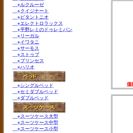
●
ルクルーゼ
●
クイジナート
●
ビタントニオ
●
エレクトロラックス
●
平野レミのドゥレミパン
●
リーガル
●
イワタニ
●
サーモス
●
ストゥブ
●
プリンセス
●
ハリオ
価
●
シングルベッド
●
セミダブルベッド
●
ダブルベッド
●
スーツケース大型
●
スーツケース中型
●
スーツケース小型