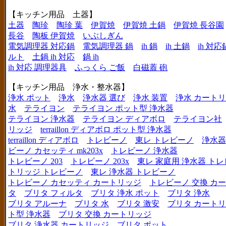
【キッチン用品 土器】
土器
陶珍
陶珍 葉
伊賀焼
伊賀焼 土鍋
伊賀焼 長谷園
長谷
陶板 伊賀焼
いぶしぎん
電気調理器 対応鍋
電気調理器 鍋
ih 鍋
ih 土鍋
ih 対応
ルト
土鍋 ih 対応
鍋 ih
ih 対応 調理器具
ふっくら ご飯
白磁蓋 砲
【キッチン用品 浄水・整水器】
浄水 ポット
浄水
浄水器 選び
浄水 装置
浄水 カート
水
テライヨン
テライヨン ポット型 浄水器
テライヨン 浄水器
テライヨン ディアボロ
テライヨン社
リッジ
terraillon ディアボロ ポット型 浄水器
terraillon ディアボロ
トレビーノ
東レ トレビーノ
浄水器
ビーノ カセッティ mk203x
トレビーノ 浄水器
トレビーノ 203
トレビーノ 203x
東レ 家庭用 浄水器 ト
トリッジ トレビーノ
東レ 浄水器 トレビーノ
トレビーノ カセッティ カートリッジ
トレビーノ 交換 カ
タ
ブリタ フィルタ
ブリタ 浄水 ポット
ブリタ 浄水
ブリタ アルーナ
ブリタ 水
ブリタ 激安
ブリタ カートリ
ト型 浄水器
ブリタ 交換 カートリッジ
ブリタ 浄水器 カートリッジ
ブリタ ポット