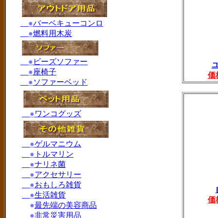
●
バーベキューコンロ
●
燃料用木炭
●
ビーズソファー
●
座椅子
価
●
ソファーベッド
●
ワンコグッズ
●
ゲルマニウム
●
トルマリン
●
ナリネ菌
●
アクセサリー
●
おもしろ雑貨
●
生活雑貨
価
●
最先端の美容商品
●
非常災害用品