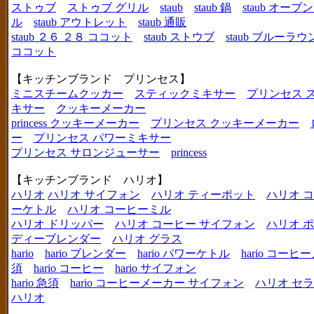
ストゥブ
ストゥブ グリル
staub
staub 鍋
staub オー
ル
staub アウトレット
staub 通販
staub ２６ ２８ ココット
staub ストウブ
staub ブルーラ
ココット
【キッチンブランド プリンセス】
ミニスチームクッカー
スティックミキサー
プリンセス 
キサー
クッキーメーカー
princess クッキーメーカー
プリンセス クッキーメーカー
ー
プリンセス パワーミキサー
プリンセス サロンジューサー
princess
【キッチンブランド ハリオ】
ハリオ
ハリオ サイフォン
ハリオ ティーポット
ハリオ 
ーケトル
ハリオ コーヒーミル
ハリオ ドリッパー
ハリオ コーヒー サイフォン
ハリオ 
ディーブレンダー
ハリオ グラス
hario
hario ブレンダー
hario パワーケトル
hario コー
須
hario コーヒー
hario サイフォン
hario 急須
hario コーヒーメーカー サイフォン
ハリオ セ
ハリオ