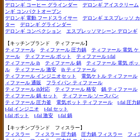
デロンギ コーヒー グラインダー
デロンギ アイスクリーム
ンギ コンパクトオーブン
デロンギ 電動 フードスライサー
デロンギ エスプレッソ 
ター
デロンギ グラインダー
デロンギ コンベクション
エスプレッソマシーン デロンギ
【キッチンブランド ティファール】
ティファール
ティファール 圧力鍋
ティファール 電気 ケ
ァール
ティファール ポット
ティファール t-fal
ティファール ih
ティファール 鍋
ティファール 電気 ポッ
ル
ティファール 激安
ih ティファール
ティファール インジニオセット
電気ケトル ティファール
ィファール 通販
フライパン ティファール
ティファール ih対応
ティファール 格安
鍋 ティファール
ティファール 鍋 セット
ティファール ソースパン
ティファール 圧力釜
電気ポット ティファール
t-fal 圧力
t-fal インジニオ
t-fal セット
t-fal ポット
t-fal 激安
t-fal 鍋
【キッチンブランド フィスラー】
フィスラー
フィスラー 圧力鍋
圧力鍋 フィスラー
フィ