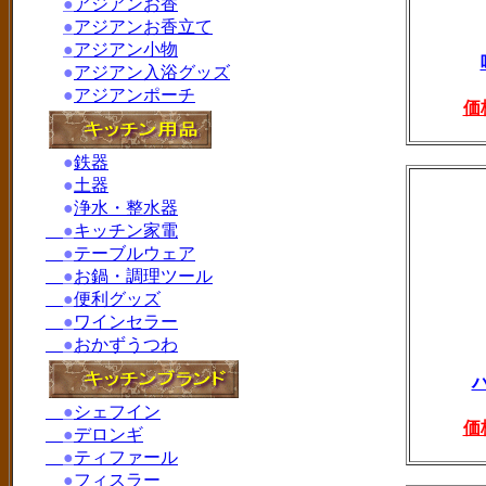
●
アジアンお香
●
アジアンお香立て
●
アジアン小物
●
アジアン入浴グッズ
●
アジアンポーチ
価
●
鉄器
●
土器
●
浄水・整水器
●
キッチン家電
●
テーブルウェア
●
お鍋・調理ツール
●
便利グッズ
●
ワインセラー
●
おかずうつわ
●
シェフイン
価
●
デロンギ
●
ティファール
●
フィスラー