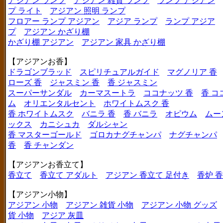
アジアン ランプ
アジアン 雑貨 ランプ
ランプ アジアン
プ ライト
アジアン 照明 ランプ
フロアー ランプ アジアン
アジア ランプ
ランプ アジア
プ
アジアン かざり棚
かざり棚 アジアン
アジアン 家具 かざり棚
【アジアンお香】
ドラゴンブラッド
スピリチュアルガイド
マグノリア 香
ローズ 香
ジャスミン 香
香 ジャスミン
スーパーサンダル
カーマスートラ
ココナッツ 香
香 コ
ム
オリエンタルセント
ホワイトムスク 香
香 ホワイトムスク
バニラ 香
香 バニラ
オピウム
ムー
ックス
カニシュカ
ダルシャン
香 マスターゴールド
ゴロカナグチャンパ
ナグチャンパ
香
香 チャンダン
【アジアンお香立て】
香立て
香立て アダルト
アジアン 香立て 足付き
香炉 
【アジアン小物】
アジアン 小物
アジアン 雑貨 小物
アジアン 小物 グッズ
貨 小物
アジア 灰皿