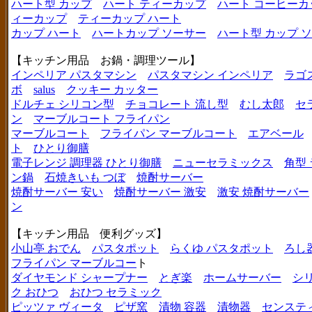
ハート型 カップ
ハート ティーカップ
ハート コーヒーカ
ィーカップ
ティーカップ ハート
カップ ハート
ハートカップ ソーサー
ハート型 カップ 
【キッチン用品 お鍋・調理ツール】
インペリア パスタマシン
パスタマシン インペリア
ラゴ
ボ
salus
クッキー カッター
ドルチェ シリコン型
チョコレート 流し型
むし太郎
セ
ン
マーブルコート フライパン
マーブルコート
フライパン マーブルコート
エアベール
ト
ひとり御膳
電子レンジ 調理器 ひとり御膳
ニューセラミックス
角型
ン鍋
石焼きいも つぼ
焼酎サーバー
焼酎サーバー 安い
焼酎サーバー 激安
激安 焼酎サーバー
ン
【キッチン用品 便利グッズ】
小山亭 おでん
パスタポット
らくゆ パスタポット
ろし
フライパン マーブルコー
ト
ダイヤモンド シャープナー
とぎ楽
ホームサーバー
シ
ク おひつ
おひつ セラミック
ピッツァ ヴィータ
ピザ窯
漬物 容器
漬物器
センステ