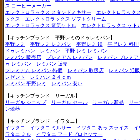
ス コーヒーメーカー
エレクトロラックス スタンドミキサー
エレクトロラックス
ックス
エレクトロラックス ソフトクリーム
エレクトロラックス 電気ケトル
エレクトロラックス ケト
【キッチンブランド 平野レミのドゥレミパン】
平野レミ
平野レミ レミパン
平野レミ 鍋
平野レミ 料理
ドゥレミパン
レミパン
平野 レミ レミパン
レミパン 販売店
プレミアム レミパン
レミパン プレミア
ゥ レミパン
レミパン 販売
プレミアム レミパン 特価
レミパン 取扱店
レミパン 通販
レゼント
レミパン ２４ｃｍ
レミパン 平野レミ
レミパン 安い
【キッチンブランド リーガル】
リーガル ショップ
リーガル セール
リーガル 新品
リー
ン焼器
【キッチンブランド イワタニ】
イワタニ
イワタニ ミルサー
イワタニ あっ スライス
イ
ワタニ ミル
イワタニ フードプロセッサー