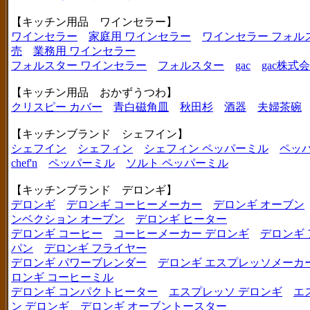
【キッチン用品 ワインセラー】
ワインセラー
家庭用 ワインセラー
ワインセラー フォル
売
業務用 ワインセラー
フォルスター ワインセラー
フォルスター
gac
gac株式
【キッチン用品 おかずうつわ】
クリスピー カバー
青白磁角皿
秋田杉
酒器
夫婦茶碗
【キッチンブランド シェフイン】
シェフイン
シェフィン
シェフィン ペッパーミル
ペッ
chef'n
ペッパーミル
ソルト ペッパーミル
【キッチンブランド デロンギ】
デロンギ
デロンギ コーヒーメーカー
デロンギ オーブン
ンベクション オーブン
デロンギ ヒーター
デロンギ コーヒー
コーヒーメーカー デロンギ
デロンギ
パン
デロンギ フライヤー
デロンギ パワーブレンダー
デロンギ エスプレッソメーカ
ロンギ コーヒーミル
デロンギ コンパクトヒーター
エスプレッソ デロンギ
エ
ン デロンギ
デロンギ オーブントースター