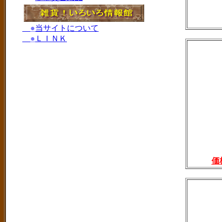
●
当サイトについて
●
ＬＩＮＫ
価