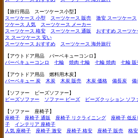
【旅行用品 スーツケース小型】
スーツケース 小型
スーツケース 販売
激安 スーツケース
ツケース 人気
スーツケース メーカー
スーツケース 格安
スーツケース 通販
おすすめ スーツケ
ス
スーツケース 安い
スーツケース おすすめ
スーツケース 海外旅行
【アウトドア用品 バーベキューコンロ】
バーベキューコンロ
七輪
焼肉 七輪
七輪 焼肉
七輪 販
【アウトドア用品 燃料用木炭】
バーベキュー 炭
木炭
木炭 販売
木炭 価格
備長炭
備
【ソファー ビーズソファー】
ビーズソファー
ソファー ビーズ
ビーズクッション ソフ
【ソファー 座椅子】
座椅子
座椅子 通販
座椅子 リクライニング
座椅子 低反
子
インテリア 座椅子
人気 座椅子
座椅子 激安
座椅子 格安
座椅子 販売
格安