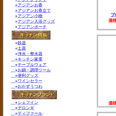
●
アジアンお香
●
アジアンお香立て
プ
●
アジアン小物
価
●
アジアン入浴グッズ
●
アジアンポーチ
●
鉄器
●
土器
●
浄水・整水器
●
キッチン家電
●
テーブルウェア
●
お鍋・調理ツール
●
便利グッズ
●
ワインセラー
●
おかずうつわ
●
シェフイン
価
●
デロンギ
●
ティファール