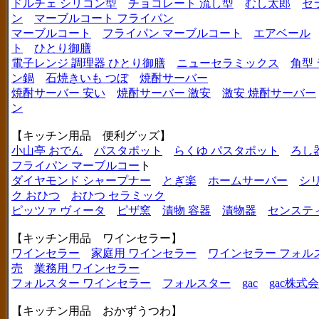
ドルチェ シリコン型
チョコレート 流し型
むし太郎
セ
ン
マーブルコート フライパン
マーブルコート
フライパン マーブルコート
エアベール
ト
ひとり御膳
電子レンジ 調理器 ひとり御膳
ニューセラミックス
角型
ン鍋
石焼きいも つぼ
焼酎サーバー
焼酎サーバー 安い
焼酎サーバー 激安
激安 焼酎サーバー
ン
【キッチン用品 便利グッズ】
小山亭 おでん
パスタポット
らくゆ パスタポット
ろし
フライパン マーブルコー
ト
ダイヤモンド シャープナー
とぎ楽
ホームサーバー
シ
ク おひつ
おひつ セラミック
ピッツァ ヴィータ
ピザ窯
漬物 容器
漬物器
センステ
【キッチン用品 ワインセラー】
ワインセラー
家庭用 ワインセラー
ワインセラー フォル
売
業務用 ワインセラー
フォルスター ワインセラー
フォルスター
gac
gac株式
【キッチン用品 おかずうつわ】