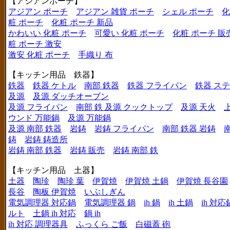
【アジアンポーチ】
アジアン ポーチ
アジアン 雑貨 ポーチ
シェル ポーチ
化
粧 ポーチ
化粧 ポーチ 新品
かわいい 化粧 ポーチ
可愛い 化粧 ポーチ
化粧 ポーチ 販
粧 ポーチ 激安
激安 化粧 ポーチ
手織り 布
【キッチン用品 鉄器】
鉄器
鉄器 ケトル
南部 鉄器
鉄器 フライパン
鉄器 ス
及源
及源 ダッチオーブン
及源 フライパン
南部 鉄 及源 クックトップ
及源 天火
ウンド 万能鍋
及源 万能鍋
及源 南部 鉄器
岩鋳
岩鋳 フライパン
南部 鉄器 岩鋳
鋳
岩鋳 鋳造所
岩鋳 南部 鉄器
岩鋳 販売
岩鋳 南部 鉄
【キッチン用品 土器】
土器
陶珍
陶珍 葉
伊賀焼
伊賀焼 土鍋
伊賀焼 長谷園
長谷
陶板 伊賀焼
いぶしぎん
電気調理器 対応鍋
電気調理器 鍋
ih 鍋
ih 土鍋
ih 対応
ルト
土鍋 ih 対応
鍋 ih
ih 対応 調理器具
ふっくら ご飯
白磁蓋 砲