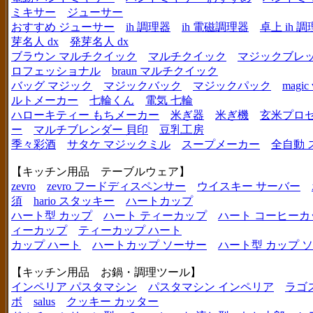
ミキサー
ジューサー
おすすめ ジューサー
ih 調理器
ih 電磁調理器
卓上 ih 
芽名人 dx
発芽名人 dx
ブラウン マルチクイック
マルチクイック
マジックブレ
ロフェッショナル
braun マルチクイック
バッグ マジック
マジックバック
マジックパック
magic 
ルトメーカー
七輪くん
電気 七輪
ハローキティー もちメーカー
米ぎ器
米ぎ機
玄米プロ
ー
マルチブレンダー 貝印
豆乳工房
季々彩酒
サタケ マジックミル
スープメーカー
全自動 
【キッチン用品 テーブルウェア】
zevro
zevro フードディスペンサー
ウイスキー サーバー
須
hario スタッキー
ハートカップ
ハート型 カップ
ハート ティーカップ
ハート コーヒーカ
ィーカップ
ティーカップ ハート
カップ ハート
ハートカップ ソーサー
ハート型 カップ 
【キッチン用品 お鍋・調理ツール】
インペリア パスタマシン
パスタマシン インペリア
ラゴ
ボ
salus
クッキー カッター