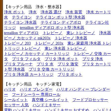
【キッチン用品 浄水・整水器】
浄水 ポット
浄水
浄水器 選び
浄水 装置
浄水 カート
水
テライヨン
テライヨン ポット型 浄水器
テライヨン 浄水器
テライヨン ディアボロ
テライヨン社
リッジ
terraillon ディアボロ ポット型 浄水器
terraillon ディアボロ
トレビーノ
東レ トレビーノ
浄水器
ビーノ カセッティ mk203x
トレビーノ 浄水器
トレビーノ 203
トレビーノ 203x
東レ 家庭用 浄水器 ト
トリッジ トレビーノ
東レ 浄水器 トレビーノ
トレビーノ カセッティ カートリッジ
トレビーノ 交換 カ
タ
ブリタ フィルタ
ブリタ 浄水 ポット
ブリタ 浄水
ブリタ アルーナ
ブリタ 水
ブリタ 激安
ブリタ カートリ
ト型 浄水器
ブリタ 交換 カートリッジ
ブリタ 浄水器 カートリッジ
ブリタ ポット
【キッチン用品 キッチン家電】
ハリオ
ハリオ ブレンダー
ハリオ ハンディー ブレンダー
ー
フードシーラー 専用ロール
シールイット
真空機 シールイット
フードプロセッサー
セッサー 人気
ハンドミキサー
電動 ハンドミキサー
ハンドミキサー おすすめ
ハンドミ