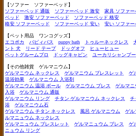
【ソファー ソファーベッド】
ソファーベッド 通販
ソファーベッド 激安
家具 ソファー
ベッド
激安 ソファーベッド
ソファーベッド 格安
格安 ソファーベッド
ソファーベッド 安い
安い ソファー
【ペット用品 ワンコグッズ】
エコポカ
パピィバス
puppy bath
トゥルーネックレス
ント 犬
リード テープ
ドッグオフ
ヒューヒュー
ペットグルームプロ
ドッグキャビン
ユーカリシャンプー
【その他雑貨 ゲルマニウム】
ゲルマニウム ネックレス
ゲルマニウム ブレスレット
ゲ
温浴効果
ゲルマニウム 入浴剤
ゲルマニウム 温浴 ボール
ゲルマニウム ブレス
ゲルマニ
入浴
ゲルマニウム 通販
ゲルマニウム リング
チタン ゲルマニウム ネックレス
チ
浴
ゲルマニウム石
ゲルマニウム チタン ネックレス
風呂 ゲルマニウム
ゲル
ルマニュウム ネックレス
ゲルマニュウム ブレスレット
ゲルマニュウム ブレス
ゲ
ニュウム リング