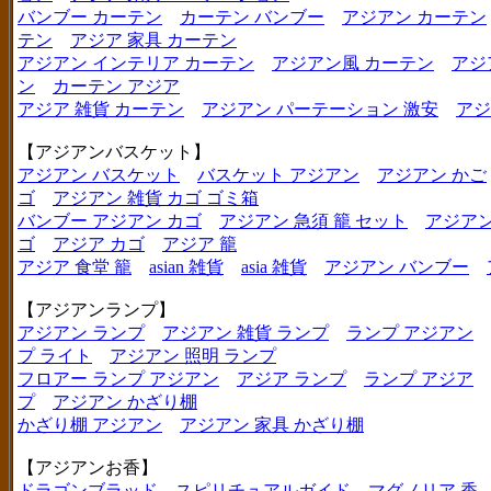
バンブー カーテン
カーテン バンブー
アジアン カーテン
テン
アジア 家具 カーテン
アジアン インテリア カーテン
アジアン風 カーテン
アジ
ン
カーテン アジア
アジア 雑貨 カーテン
アジアン パーテーション 激安
アジ
【アジアンバスケット】
アジアン バスケット
バスケット アジアン
アジアン かご
ゴ
アジアン 雑貨 カゴ ゴミ箱
バンブー アジアン カゴ
アジアン 急須 籠 セット
アジアン
ゴ
アジア カゴ
アジア 籠
アジア 食堂 籠
asian 雑貨
asia 雑貨
アジアン バンブー
【アジアンランプ】
アジアン ランプ
アジアン 雑貨 ランプ
ランプ アジアン
プ ライト
アジアン 照明 ランプ
フロアー ランプ アジアン
アジア ランプ
ランプ アジア
プ
アジアン かざり棚
かざり棚 アジアン
アジアン 家具 かざり棚
【アジアンお香】
ドラゴンブラッド
スピリチュアルガイド
マグノリア 香