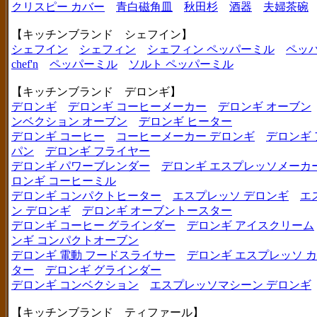
クリスピー カバー
青白磁角皿
秋田杉
酒器
夫婦茶碗
【キッチンブランド シェフイン】
シェフイン
シェフィン
シェフィン ペッパーミル
ペッ
chef'n
ペッパーミル
ソルト ペッパーミル
【キッチンブランド デロンギ】
デロンギ
デロンギ コーヒーメーカー
デロンギ オーブン
ンベクション オーブン
デロンギ ヒーター
デロンギ コーヒー
コーヒーメーカー デロンギ
デロンギ
パン
デロンギ フライヤー
デロンギ パワーブレンダー
デロンギ エスプレッソメーカ
ロンギ コーヒーミル
デロンギ コンパクトヒーター
エスプレッソ デロンギ
エ
ン デロンギ
デロンギ オーブントースター
デロンギ コーヒー グラインダー
デロンギ アイスクリーム
ンギ コンパクトオーブン
デロンギ 電動 フードスライサー
デロンギ エスプレッソ 
ター
デロンギ グラインダー
デロンギ コンベクション
エスプレッソマシーン デロンギ
【キッチンブランド ティファール】