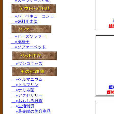
●
スーツケース小型
●
バーベキューコンロ
●
燃料用木炭
価
●
ビーズソファー
●
座椅子
●
ソファーベッド
●
ワンコグッズ
●
ゲルマニウム
●
トルマリン
使
●
ナリネ菌
価
●
アクセサリー
●
おもしろ雑貨
●
生活雑貨
●
最先端の美容商品