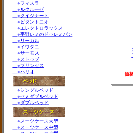
●
フィスラー
●
ルクルーゼ
●
クイジナート
●
ビタントニオ
●
エレクトロラックス
●
平野レミのドゥレミパン
●
リーガル
●
イワタニ
●
サーモス
●
ストゥブ
●
プリンセス
●
ハリオ
価
●
シングルベッド
●
セミダブルベッド
●
ダブルベッド
●
スーツケース大型
●
スーツケース中型