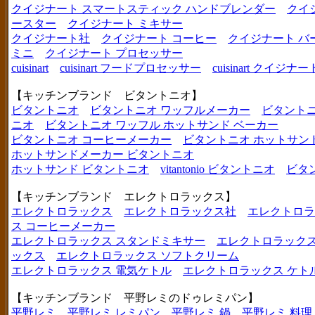
クイジナート スマートスティック ハンドブレンダー
クイ
ースター
クイジナート ミキサー
クイジナート社
クイジナート コーヒー
クイジナート バ
ミニ
クイジナート プロセッサー
cuisinart
cuisinart フードプロセッサー
cuisinart クイジナー
【キッチンブランド ビタントニオ】
ビタントニオ
ビタントニオ ワッフルメーカー
ビタントニ
ニオ
ビタントニオ ワッフル ホットサンド ベーカー
ビタントニオ コーヒーメーカー
ビタントニオ ホットサン
ホットサンドメーカー ビタントニオ
ホットサンド ビタントニオ
vitantonio ビタントニオ
ビタ
【キッチンブランド エレクトロラックス】
エレクトロラックス
エレクトロラックス社
エレクトロラ
ス コーヒーメーカー
エレクトロラックス スタンドミキサー
エレクトロラックス
ックス
エレクトロラックス ソフトクリーム
エレクトロラックス 電気ケトル
エレクトロラックス ケト
【キッチンブランド 平野レミのドゥレミパン】
平野レミ
平野レミ レミパン
平野レミ 鍋
平野レミ 料理