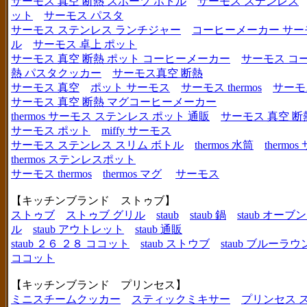
サーモス 真空 断熱 スポーツ ボトル
サーモス ステンレス
ット
サーモス パスタ
サーモス ステンレス ランチジャー
コーヒーメーカー サー
ル
サーモス 卓上 ポット
サーモス 真空 断熱 ポット コーヒーメーカー
サーモス コ
熱 パスタクッカー
サーモス真空 断熱
サーモス 真空
ポット サーモス
サーモス thermos
サーモ
サーモス 真空 断熱 マグコーヒーメーカー
thermos サーモス ステンレス ポット 通販
サーモス 真空 断
サーモス ポット
miffy サーモス
サーモス ステンレス スリム ボトル
thermos 水筒
thermo
thermos ステンレスポット
サーモス thermos
thermos マグ
サーモス
【キッチンブランド ストゥブ】
ストゥブ
ストゥブ グリル
staub
staub 鍋
staub オー
ル
staub アウトレット
staub 通販
staub ２６ ２８ ココット
staub ストウブ
staub ブルーラ
ココット
【キッチンブランド プリンセス】
ミニスチームクッカー
スティックミキサー
プリンセス 