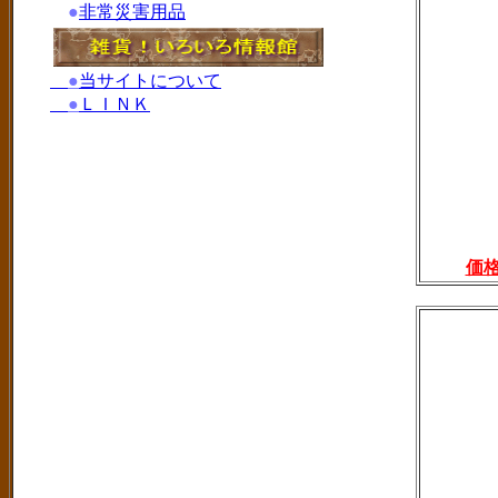
●
非常災害用品
●
当サイトについて
●
ＬＩＮＫ
価