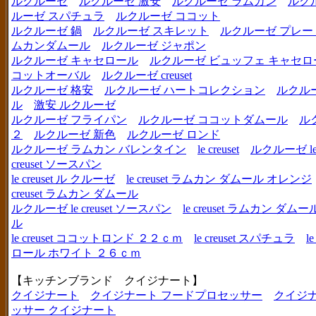
ルクルーゼ
ルクルーゼ 激安
ルクルーゼ ラムカン
ルク
ルーゼ スパチュラ
ルクルーゼ ココット
ルクルーゼ 鍋
ルクルーゼ スキレット
ルクルーゼ プレー
ムカンダムール
ルクルーゼ ジャポン
ルクルーゼ キャセロール
ルクルーゼ ビュッフェ キャセロ
コットオーバル
ルクルーゼ creuset
ルクルーゼ 格安
ルクルーゼ ハートコレクション
ルクル
ル
激安 ルクルーゼ
ルクルーゼ フライパン
ルクルーゼ ココットダムール
ル
２
ルクルーゼ 新色
ルクルーゼ ロンド
ルクルーゼ ラムカン バレンタイン
le creuset
ルクルーゼ le c
creuset ソースパン
le creuset ル クルーゼ
le creuset ラムカン ダムール オレンジ
creuset ラムカン ダムール
ルクルーゼ le creuset ソースパン
le creuset ラムカン 
ル
le creuset ココットロンド ２２ｃｍ
le creuset スパチュラ
l
ロール ホワイト ２６ｃｍ
【キッチンブランド クイジナート】
クイジナート
クイジナート フードプロセッサー
クイジ
ッサー クイジナート