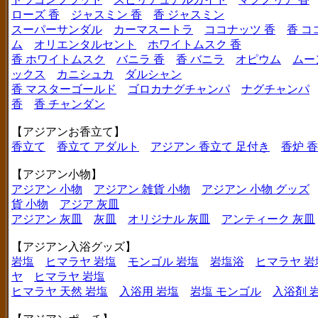
ローズ 香
ジャスミン 香
香 ジャスミン
スーパーサンダル
カーマスートラ
ココナッツ 香
香 コ
ム
オリエンタルセント
ホワイトムスク 香
香 ホワイトムスク
バニラ 香
香 バニラ
オピウム
ムー
ックス
カニシュカ
ダルシャン
香 マスターゴールド
ゴロカナグチャンパ
ナグチャンパ
香
香 チャンダン
【アジアンお香立て】
香立て
香立て アダルト
アジアン 香立て 足付き
香炉 
【アジアン小物】
アジアン 小物
アジアン 雑貨 小物
アジアン 小物 グッズ
貨 小物
アジア 灰皿
アジアン 灰皿
灰皿
オリジナル 灰皿
アンティーク 灰皿
【アジアン入浴グッズ】
岩塩
ヒマラヤ 岩塩
モンゴル 岩塩
岩塩浴
ヒマラヤ 岩
ヤ
ヒマラヤ 岩塩
ヒマラヤ 天然 岩塩
入浴用 岩塩
岩塩 モンゴル
入浴剤 