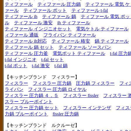
ティファール
ティファール 圧力鍋
ティファール 電気 ケ
ァール
ティファール ポット
ティファール t-fal
ティファール ih
ティファール 鍋
ティファール 電気 ポッ
ル
ティファール 激安
ih ティファール
ティファール インジニオセット
電気ケトル ティファール
ィファール 通販
フライパン ティファール
ティファール ih対応
ティファール 格安
鍋 ティファール
ティファール 鍋 セット
ティファール ソースパン
ティファール 圧力釜
電気ポット ティファール
t-fal 圧力
t-fal インジニオ
t-fal セット
t-fal ポット
t-fal 激安
t-fal 鍋
【キッチンブランド フィスラー】
フィスラー
フィスラー 圧力鍋
圧力鍋 フィスラー
フィ
ライパン
フィスラー 圧力鍋 ロイヤル
フィスラー 圧力鍋 ４．５
フィスラー fissler
フィスラー 
スラー ブルーポイント
フィスラー 圧力鍋 セット
フィスラー インテンザ
フィス
力鍋 ブルーポイント
fissler 圧力鍋
【キッチンブランド ルクルーゼ】