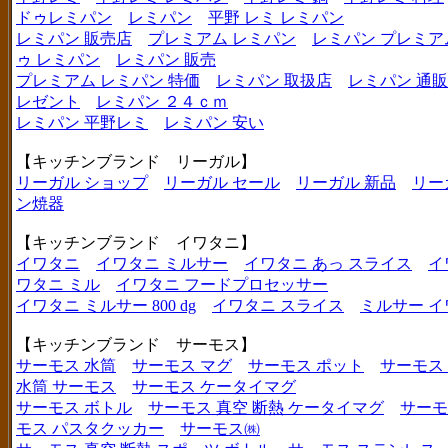
ドゥレミパン
レミパン
平野 レミ レミパン
レミパン 販売店
プレミアム レミパン
レミパン プレミア
ゥ レミパン
レミパン 販売
プレミアム レミパン 特価
レミパン 取扱店
レミパン 通販
レゼント
レミパン ２４ｃｍ
レミパン 平野レミ
レミパン 安い
【キッチンブランド リーガル】
リーガル ショップ
リーガル セール
リーガル 新品
リー
ン焼器
【キッチンブランド イワタニ】
イワタニ
イワタニ ミルサー
イワタニ あっ スライス
イ
ワタニ ミル
イワタニ フードプロセッサー
イワタニ ミルサー 800 dg
イワタニ スライス
ミルサー イ
【キッチンブランド サーモス】
サーモス 水筒
サーモス マグ
サーモス ポット
サーモス
水筒 サーモス
サーモス ケータイマグ
サーモス ボトル
サーモス 真空 断熱 ケータイマグ
サーモ
モス パスタクッカー
サーモス㈱