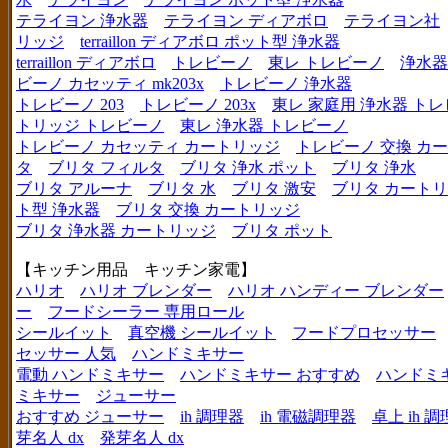
テライヨン 浄水器
テライヨン ディアボロ
テライヨン社
リッジ
terraillon ディアボロ ポット型 浄水器
terraillon ディアボロ
トレビーノ
東レ トレビーノ
浄水器
ビーノ カセッティ mk203x
トレビーノ 浄水器
トレビーノ 203
トレビーノ 203x
東レ 家庭用 浄水器 ト
トリッジ トレビーノ
東レ 浄水器 トレビーノ
トレビーノ カセッティ カートリッジ
トレビーノ 交換 カ
タ
ブリタ フィルタ
ブリタ 浄水 ポット
ブリタ 浄水
ブリタ アルーナ
ブリタ 水
ブリタ 激安
ブリタ カートリ
ト型 浄水器
ブリタ 交換 カートリッジ
ブリタ 浄水器 カートリッジ
ブリタ ポット
【キッチン用品 キッチン家電】
ハリオ
ハリオ ブレンダー
ハリオ ハンディー ブレンダー
ー
フードシーラー 専用ロール
シールイット
真空機 シールイット
フードプロセッサー
セッサー 人気
ハンドミキサー
電動 ハンドミキサー
ハンドミキサー おすすめ
ハンドミ
ミキサー
ジューサー
おすすめ ジューサー
ih 調理器
ih 電磁調理器
卓上 ih 
芽名人 dx
発芽名人 dx