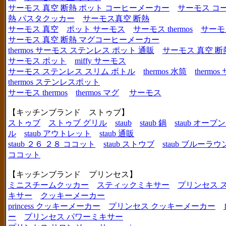
サーモス 真空 断熱 ポット コーヒーメーカー
サーモス コ
熱 パスタクッカー
サーモス真空 断熱
サーモス 真空
ポット サーモス
サーモス thermos
サーモ
サーモス 真空 断熱 マグコーヒーメーカー
thermos サーモス ステンレス ポット 通販
サーモス 真空 断
サーモス ポット
miffy サーモス
サーモス ステンレス スリム ボトル
thermos 水筒
thermo
thermos ステンレスポット
サーモス thermos
thermos マグ
サーモス
【キッチンブランド ストゥブ】
ストゥブ
ストゥブ グリル
staub
staub 鍋
staub オー
ル
staub アウトレット
staub 通販
staub ２６ ２８ ココット
staub ストウブ
staub ブルーラ
ココット
【キッチンブランド プリンセス】
ミニスチームクッカー
スティックミキサー
プリンセス 
キサー
クッキーメーカー
princess クッキーメーカー
プリンセス クッキーメーカー
ー
プリンセス パワーミキサー