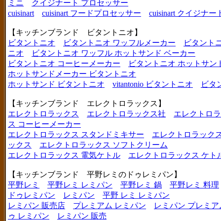
ミニ
クイジナート プロセッサー
cuisinart
cuisinart フードプロセッサー
cuisinart クイジナー
【キッチンブランド ビタントニオ】
ビタントニオ
ビタントニオ ワッフルメーカー
ビタントニ
ニオ
ビタントニオ ワッフル ホットサンド ベーカー
ビタントニオ コーヒーメーカー
ビタントニオ ホットサン
ホットサンドメーカー ビタントニオ
ホットサンド ビタントニオ
vitantonio ビタントニオ
ビタ
【キッチンブランド エレクトロラックス】
エレクトロラックス
エレクトロラックス社
エレクトロラ
ス コーヒーメーカー
エレクトロラックス スタンドミキサー
エレクトロラックス
ックス
エレクトロラックス ソフトクリーム
エレクトロラックス 電気ケトル
エレクトロラックス ケト
【キッチンブランド 平野レミのドゥレミパン】
平野レミ
平野レミ レミパン
平野レミ 鍋
平野レミ 料理
ドゥレミパン
レミパン
平野 レミ レミパン
レミパン 販売店
プレミアム レミパン
レミパン プレミア
ゥ レミパン
レミパン 販売