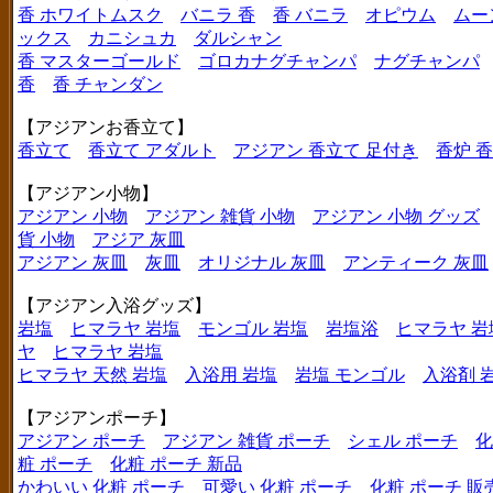
香 ホワイトムスク
バニラ 香
香 バニラ
オピウム
ムー
ックス
カニシュカ
ダルシャン
香 マスターゴールド
ゴロカナグチャンパ
ナグチャンパ
香
香 チャンダン
【アジアンお香立て】
香立て
香立て アダルト
アジアン 香立て 足付き
香炉 
【アジアン小物】
アジアン 小物
アジアン 雑貨 小物
アジアン 小物 グッズ
貨 小物
アジア 灰皿
アジアン 灰皿
灰皿
オリジナル 灰皿
アンティーク 灰皿
【アジアン入浴グッズ】
岩塩
ヒマラヤ 岩塩
モンゴル 岩塩
岩塩浴
ヒマラヤ 岩
ヤ
ヒマラヤ 岩塩
ヒマラヤ 天然 岩塩
入浴用 岩塩
岩塩 モンゴル
入浴剤 
【アジアンポーチ】
アジアン ポーチ
アジアン 雑貨 ポーチ
シェル ポーチ
化
粧 ポーチ
化粧 ポーチ 新品
かわいい 化粧 ポーチ
可愛い 化粧 ポーチ
化粧 ポーチ 販