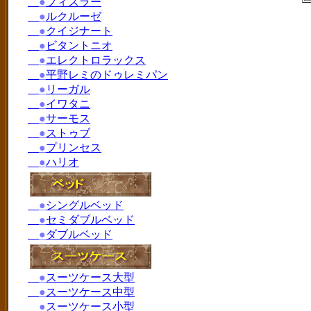
●
フィスラー
●
ルクルーゼ
●
クイジナート
●
ビタントニオ
●
エレクトロラックス
●
平野レミのドゥレミパン
●
リーガル
●
イワタニ
●
サーモス
●
ストゥブ
●
プリンセス
●
ハリオ
●
シングルベッド
●
セミダブルベッド
●
ダブルベッド
●
スーツケース大型
●
スーツケース中型
●
スーツケース小型