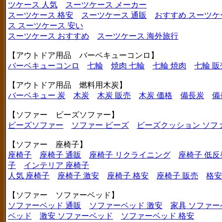
ツケース 人気
スーツケース メーカー
スーツケース 格安
スーツケース 通販
おすすめ スーツケ
ス
スーツケース 安い
スーツケース おすすめ
スーツケース 海外旅行
【アウトドア用品 バーベキューコンロ】
バーベキューコンロ
七輪
焼肉 七輪
七輪 焼肉
七輪 販
【アウトドア用品 燃料用木炭】
バーベキュー 炭
木炭
木炭 販売
木炭 価格
備長炭
備
【ソファー ビーズソファー】
ビーズソファー
ソファー ビーズ
ビーズクッション ソフ
【ソファー 座椅子】
座椅子
座椅子 通販
座椅子 リクライニング
座椅子 低反
子
インテリア 座椅子
人気 座椅子
座椅子 激安
座椅子 格安
座椅子 販売
格安
【ソファー ソファーベッド】
ソファーベッド 通販
ソファーベッド 激安
家具 ソファー
ベッド
激安 ソファーベッド
ソファーベッド 格安