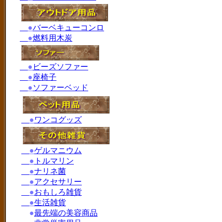
●
バーベキューコンロ
●
燃料用木炭
●
ビーズソファー
●
座椅子
●
ソファーベッド
●
ワンコグッズ
●
ゲルマニウム
●
トルマリン
●
ナリネ菌
●
アクセサリー
●
おもしろ雑貨
●
生活雑貨
●
最先端の美容商品