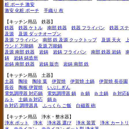
粧 ポーチ 激安
激安 化粧 ポーチ
手織り 布
【キッチン用品 鉄器】
鉄器
鉄器 ケトル
南部 鉄器
鉄器 フライパン
鉄器 ス
及源
及源 ダッチオーブン
及源 フライパン
南部 鉄 及源 クックトップ
及源 天火
ウンド 万能鍋
及源 万能鍋
及源 南部 鉄器
岩鋳
岩鋳 フライパン
南部 鉄器 岩鋳
鋳
岩鋳 鋳造所
岩鋳 南部 鉄器
岩鋳 販売
岩鋳 南部 鉄
【キッチン用品 土器】
土器
陶珍
陶珍 葉
伊賀焼
伊賀焼 土鍋
伊賀焼 長谷園
長谷
陶板 伊賀焼
いぶしぎん
電気調理器 対応鍋
電気調理器 鍋
ih 鍋
ih 土鍋
ih 対応
ルト
土鍋 ih 対応
鍋 ih
ih 対応 調理器具
ふっくら ご飯
白磁蓋 砲
【キッチン用品 浄水・整水器】
浄水 ポット
浄水
浄水器 選び
浄水 装置
浄水 カート
水
テライヨン
テライヨン ポット型 浄水器