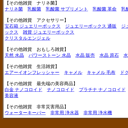
【その他雑貨 ナリネ菌】
ナリネ菌
乳酸菌
乳酸菌 サプリメント
乳酸菌 革命
乳
【その他雑貨 アクセサリー】
宝石箱 ジュエリーボックス
ジュエリーボックス 通販
ジ
ックス
雑貨 ジュエリーボックス
クリスタルエンジェル
【その他雑貨 おもしろ雑貨】
天然 水晶
パワーストーン 水晶
水晶 販売
水晶 原石
水
【その他雑貨 生活雑貨】
エアーイオンフレッシャー
キャメル
キャメル 毛布
ド
【その他雑貨 最先端の美容商品】
白金 ナノコロイド
ナノコロイド
プラチナ ナノコロイド
美容液
【その他雑貨 非常災害用品】
ウォーターキーパー
非常用 浄水器
非常用 浄水機