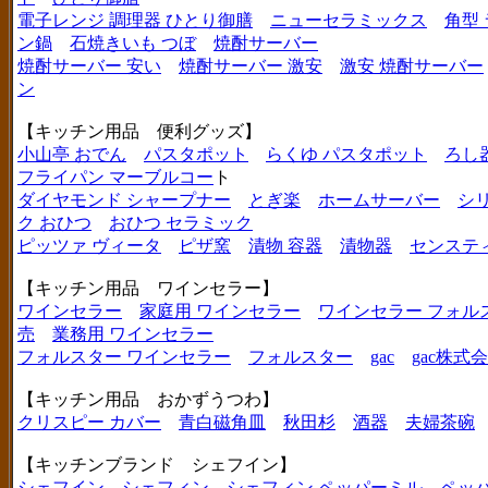
電子レンジ 調理器 ひとり御膳
ニューセラミックス
角型
ン鍋
石焼きいも つぼ
焼酎サーバー
焼酎サーバー 安い
焼酎サーバー 激安
激安 焼酎サーバー
ン
【キッチン用品 便利グッズ】
小山亭 おでん
パスタポット
らくゆ パスタポット
ろし
フライパン マーブルコー
ト
ダイヤモンド シャープナー
とぎ楽
ホームサーバー
シ
ク おひつ
おひつ セラミック
ピッツァ ヴィータ
ピザ窯
漬物 容器
漬物器
センステ
【キッチン用品 ワインセラー】
ワインセラー
家庭用 ワインセラー
ワインセラー フォル
売
業務用 ワインセラー
フォルスター ワインセラー
フォルスター
gac
gac株式
【キッチン用品 おかずうつわ】
クリスピー カバー
青白磁角皿
秋田杉
酒器
夫婦茶碗
【キッチンブランド シェフイン】
シェフイン
シェフィン
シェフィン ペッパーミル
ペッ