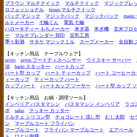
ブラウン マルチクイック
マルチクイック
マジックブレ
ロフェッショナル
braun マルチクイック
バッグ マジック
マジックバック
マジックパック
magic 
ルトメーカー
七輪くん
電気 七輪
ハローキティー もちメーカー
米ぎ器
米ぎ機
玄米プロ
ー
マルチブレンダー 貝印
豆乳工房
季々彩酒
サタケ マジックミル
スープメーカー
全自動 
【キッチン用品 テーブルウェア】
zevro
zevro フードディスペンサー
ウイスキー サーバー
須
hario スタッキー
ハートカップ
ハート型 カップ
ハート ティーカップ
ハート コーヒーカ
ィーカップ
ティーカップ ハート
カップ ハート
ハートカップ ソーサー
ハート型 カップ 
【キッチン用品 お鍋・調理ツール】
インペリア パスタマシン
パスタマシン インペリア
ラゴ
ボ
salus
クッキー カッター
ドルチェ シリコン型
チョコレート 流し型
むし太郎
セ
ン
マーブルコート フライパン
マーブルコート
フライパン マーブルコート
エアベール
ト
ひとり御膳