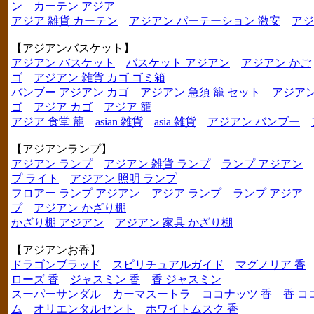
ン
カーテン アジア
アジア 雑貨 カーテン
アジアン パーテーション 激安
アジ
【アジアンバスケット】
アジアン バスケット
バスケット アジアン
アジアン かご
ゴ
アジアン 雑貨 カゴ ゴミ箱
バンブー アジアン カゴ
アジアン 急須 籠 セット
アジアン
ゴ
アジア カゴ
アジア 籠
アジア 食堂 籠
asian 雑貨
asia 雑貨
アジアン バンブー
【アジアンランプ】
アジアン ランプ
アジアン 雑貨 ランプ
ランプ アジアン
プ ライト
アジアン 照明 ランプ
フロアー ランプ アジアン
アジア ランプ
ランプ アジア
プ
アジアン かざり棚
かざり棚 アジアン
アジアン 家具 かざり棚
【アジアンお香】
ドラゴンブラッド
スピリチュアルガイド
マグノリア 香
ローズ 香
ジャスミン 香
香 ジャスミン
スーパーサンダル
カーマスートラ
ココナッツ 香
香 コ
ム
オリエンタルセント
ホワイトムスク 香