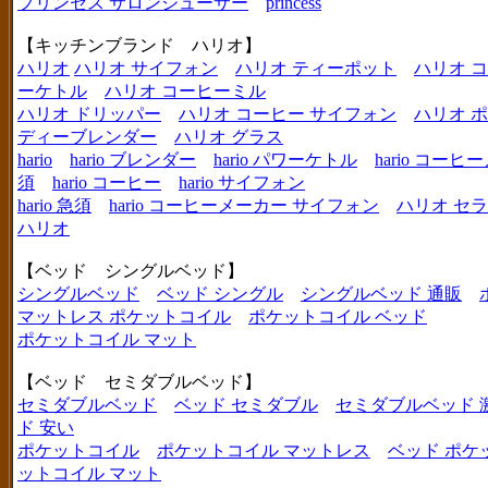
プリンセス サロンジューサー
princess
【キッチンブランド ハリオ】
ハリオ
ハリオ サイフォン
ハリオ ティーポット
ハリオ 
ーケトル
ハリオ コーヒーミル
ハリオ ドリッパー
ハリオ コーヒー サイフォン
ハリオ 
ディーブレンダー
ハリオ グラス
hario
hario ブレンダー
hario パワーケトル
hario コー
須
hario コーヒー
hario サイフォン
hario 急須
hario コーヒーメーカー サイフォン
ハリオ セ
ハリオ
【ベッド シングルベッド】
シングルベッド
ベッド シングル
シングルベッド 通販
マットレス ポケットコイル
ポケットコイル ベッド
ポケットコイル マット
【ベッド セミダブルベッド】
セミダブルベッド
ベッド セミダブル
セミダブルベッド 
ド 安い
ポケットコイル
ポケットコイル マットレス
ベッド ポケ
ットコイル マット