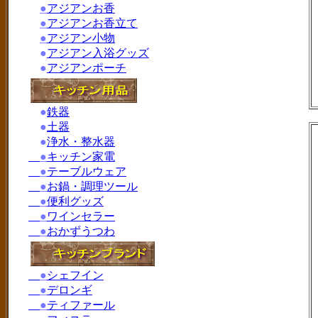
●
アジアンお香
●
アジアンお香立て
●
アジアン小物
●
アジアン入浴グッズ
●
アジアンポーチ
●
鉄器
●
土器
●
浄水・整水器
●
キッチン家電
●
テーブルウェア
●
お鍋・調理ツール
●
便利グッズ
●
ワインセラー
●
おかずうつわ
●
シェフイン
●
デロンギ
●
ティファール