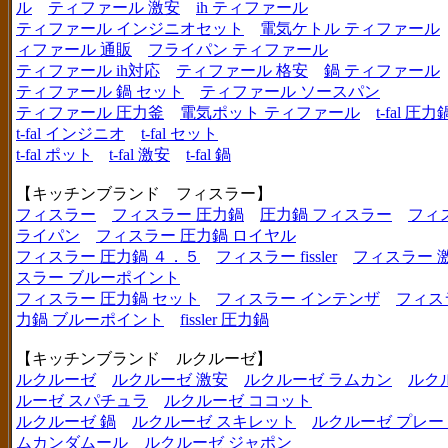
ル
ティファール 激安
ih ティファール
ティファール インジニオセット
電気ケトル ティファール
ィファール 通販
フライパン ティファール
ティファール ih対応
ティファール 格安
鍋 ティファール
ティファール 鍋 セット
ティファール ソースパン
ティファール 圧力釜
電気ポット ティファール
t-fal 圧力
t-fal インジニオ
t-fal セット
t-fal ポット
t-fal 激安
t-fal 鍋
【キッチンブランド フィスラー】
フィスラー
フィスラー 圧力鍋
圧力鍋 フィスラー
フィ
ライパン
フィスラー 圧力鍋 ロイヤル
フィスラー 圧力鍋 ４．５
フィスラー fissler
フィスラー 
スラー ブルーポイント
フィスラー 圧力鍋 セット
フィスラー インテンザ
フィス
力鍋 ブルーポイント
fissler 圧力鍋
【キッチンブランド ルクルーゼ】
ルクルーゼ
ルクルーゼ 激安
ルクルーゼ ラムカン
ルク
ルーゼ スパチュラ
ルクルーゼ ココット
ルクルーゼ 鍋
ルクルーゼ スキレット
ルクルーゼ プレー
ムカンダムール
ルクルーゼ ジャポン