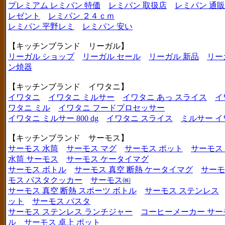
プレミアム レミパン 特価
レミパン 取扱店
レミパン 通販
レゼント
レミパン ２４ｃｍ
レミパン 平野レミ
レミパン 安い
【キッチンブランド リーガル】
リーガル ショップ
リーガル セール
リーガル 新品
リー
ン焼器
【キッチンブランド イワタニ】
イワタニ
イワタニ ミルサー
イワタニ あっ スライス
イ
ワタニ ミル
イワタニ フードプロセッサー
イワタニ ミルサー 800 dg
イワタニ スライス
ミルサー イ
【キッチンブランド サーモス】
サーモス 水筒
サーモス マグ
サーモス ポット
サーモス
水筒 サーモス
サーモス ケータイマグ
サーモス ボトル
サーモス 真空 断熱 ケータイマグ
サーモ
モス パスタクッカー
サーモス㈱
サーモス 真空 断熱 スポーツ ボトル
サーモス ステンレス
ット
サーモス パスタ
サーモス ステンレス ランチジャー
コーヒーメーカー サー
ル
サーモス 卓上 ポット