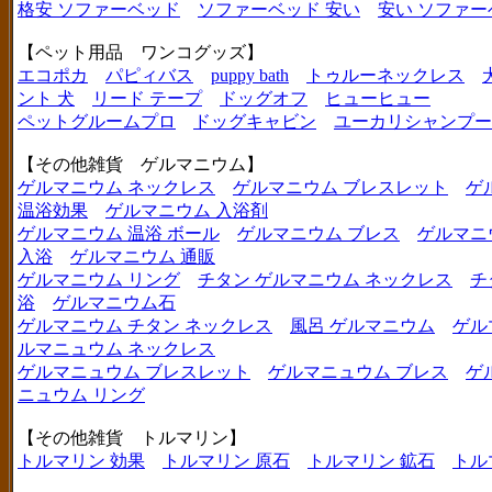
格安 ソファーベッド
ソファーベッド 安い
安い ソファー
【ペット用品 ワンコグッズ】
エコポカ
パピィバス
puppy bath
トゥルーネックレス
ント 犬
リード テープ
ドッグオフ
ヒューヒュー
ペットグルームプロ
ドッグキャビン
ユーカリシャンプー
【その他雑貨 ゲルマニウム】
ゲルマニウム ネックレス
ゲルマニウム ブレスレット
ゲ
温浴効果
ゲルマニウム 入浴剤
ゲルマニウム 温浴 ボール
ゲルマニウム ブレス
ゲルマニ
入浴
ゲルマニウム 通販
ゲルマニウム リング
チタン ゲルマニウム ネックレス
チ
浴
ゲルマニウム石
ゲルマニウム チタン ネックレス
風呂 ゲルマニウム
ゲル
ルマニュウム ネックレス
ゲルマニュウム ブレスレット
ゲルマニュウム ブレス
ゲ
ニュウム リング
【その他雑貨 トルマリン】
トルマリン 効果
トルマリン 原石
トルマリン 鉱石
トル