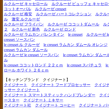
ルクルーゼ キャセロール
ルクルーゼ ビュッフェ キャセロ
コットオーバル
ルクルーゼ creuset
ルクルーゼ 格安
ルクルーゼ ハートコレクション
ルクル
ル
激安 ルクルーゼ
ルクルーゼ フライパン
ルクルーゼ ココットダムール
ル
２
ルクルーゼ 新色
ルクルーゼ ロンド
ルクルーゼ ラムカン バレンタイン
le creuset
ルクルーゼ le c
creuset ソースパン
le creuset ル クルーゼ
le creuset ラムカン ダムール オレンジ
creuset ラムカン ダムール
ルクルーゼ le creuset ソースパン
le creuset ラムカン 
ル
le creuset ココットロンド ２２ｃｍ
le creuset スパチュラ
l
ロール ホワイト ２６ｃｍ
【キッチンブランド クイジナート】
クイジナート
クイジナート フードプロセッサー
クイジ
ッサー クイジナート
クイジナート スマートスティック ハンドブレンダー
クイ
ースター
クイジナート ミキサー
クイジナート社
クイジナート コーヒー
クイジナート バ