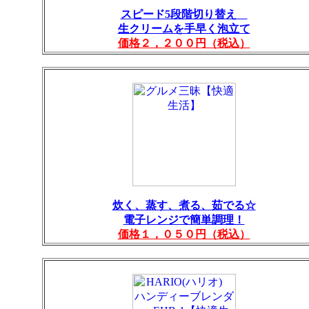
スピード5段階切り替え
生クリームを手早く泡立て
価格２，２００円（税込）
炊く、蒸す、煮る、茹でる☆
電子レンジで簡単調理！
価格１，０５０円（税込）