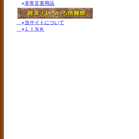
●
非常災害用品
●
当サイトについて
●
ＬＩＮＫ