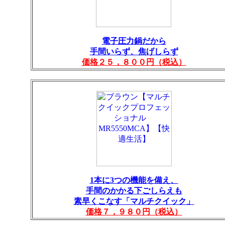
電子圧力鍋だから
手間いらず、焦げしらず
価格２５，８００円（税込）
1本に3つの機能を備え、
手間のかかる下ごしらえも
素早くこなす「マルチクイック」
価格７，９８０円（税込）