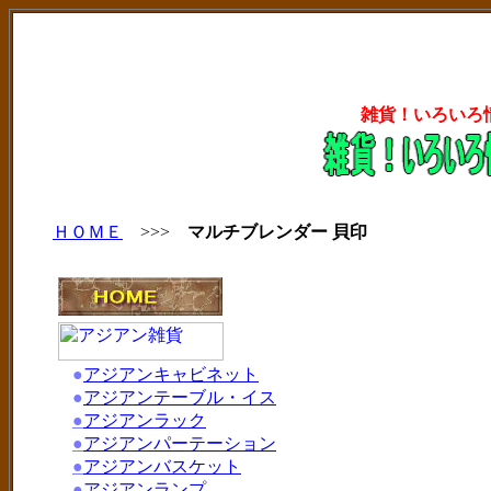
雑貨！いろいろ
ＨＯＭＥ
>>>
マルチブレンダー 貝印
●
アジアンキャビネット
●
アジアンテーブル・イス
●
アジアンラック
●
アジアンパーテーション
●
アジアンバスケット
●
アジアンランプ