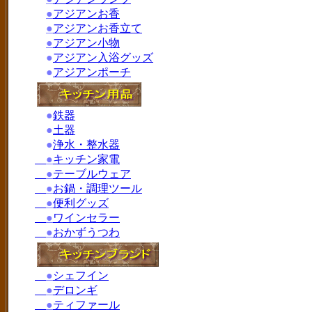
●
アジアンお香
●
アジアンお香立て
●
アジアン小物
●
アジアン入浴グッズ
●
アジアンポーチ
●
鉄器
●
土器
●
浄水・整水器
●
キッチン家電
●
テーブルウェア
●
お鍋・調理ツール
●
便利グッズ
●
ワインセラー
●
おかずうつわ
●
シェフイン
●
デロンギ
●
ティファール