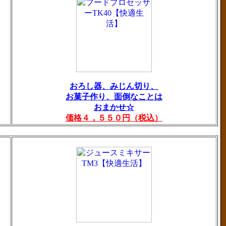
おろし器、みじん切り、
お菓子作り、面倒なことは
おまかせ☆
価格４，５５０円（税込）