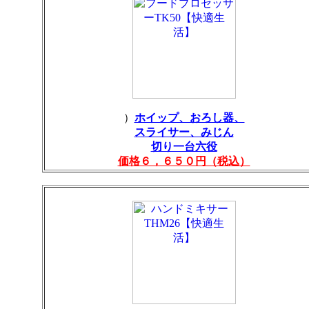
）
ホイップ、おろし器、
スライサー、みじん
切り一台六役
価格６，６５０円（税込）