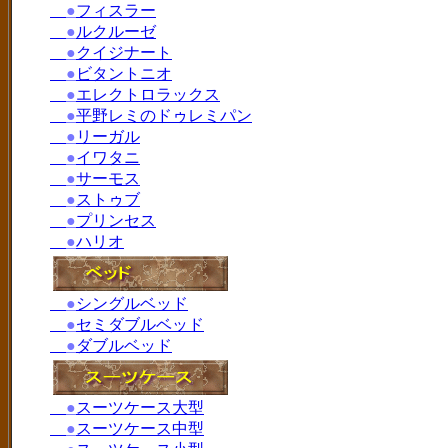
●
フィスラー
●
ルクルーゼ
●
クイジナート
●
ビタントニオ
●
エレクトロラックス
●
平野レミのドゥレミパン
●
リーガル
●
イワタニ
●
サーモス
●
ストゥブ
●
プリンセス
●
ハリオ
●
シングルベッド
●
セミダブルベッド
●
ダブルベッド
●
スーツケース大型
●
スーツケース中型