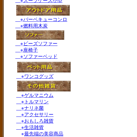
●
スーツケース小型
●
バーベキューコンロ
●
燃料用木炭
●
ビーズソファー
●
座椅子
●
ソファーベッド
●
ワンコグッズ
●
ゲルマニウム
●
トルマリン
●
ナリネ菌
●
アクセサリー
●
おもしろ雑貨
●
生活雑貨
●
最先端の美容商品