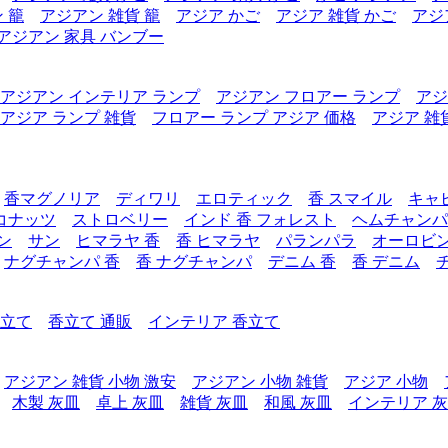
 籠
アジアン 雑貨 籠
アジア かご
アジア 雑貨 かご
アジ
アジアン 家具 バンブー
アジアン インテリア ランプ
アジアン フロアー ランプ
アジ
アジア ランプ 雑貨
フロアー ランプ アジア 価格
アジア 雑
香マグノリア
ディワリ
エロティック
香 スマイル
キャ
コナッツ
ストロベリー
インド 香 フォレスト
ヘムチャンパ
ン
サン
ヒマラヤ 香
香 ヒマラヤ
パランパラ
オーロビ
ナグチャンパ 香
香 ナグチャンパ
デニム 香
香 デニム
香立て
香立て 通販
インテリア 香立て
アジアン 雑貨 小物 激安
アジアン 小物 雑貨
アジア 小物
木製 灰皿
卓上 灰皿
雑貨 灰皿
和風 灰皿
インテリア 