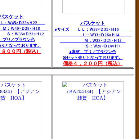
バスケット
：Ｗ45×Ｄ33×Ｈ22
バスケット
0×Ｄ28×Ｈ18
●サイズ ＬＬ：Ｗ38×Ｄ31×Ｈ16
5×Ｄ23×Ｈ12
Ｌ：Ｗ33×Ｄ26×Ｈ14
 ブリ／ブラウン色
Ｍ：Ｗ28×Ｄ21×Ｈ12
売りとなっております。
Ｓ：Ｗ20×Ｄ14×Ｈ7
，８００円（税込）
●素材 ブリ／ブラウン色
※セット売りとなっております。
価格４，２００円（税込）