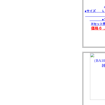
●サイズ Ｌ
Ｓ：Ｗ4
●ラタ
※セット
価格６