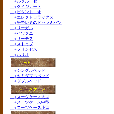
●
ルクルーゼ
●
クイジナート
●
ビタントニオ
●
エレクトロラックス
●
平野レミのドゥレミパン
●
リーガル
●
イワタニ
●
サーモス
●
ストゥブ
●
プリンセス
●
ハリオ
●
シングルベッド
●
セミダブルベッド
●
ダブルベッド
●
スーツケース大型
●
スーツケース中型
●
スーツケース小型