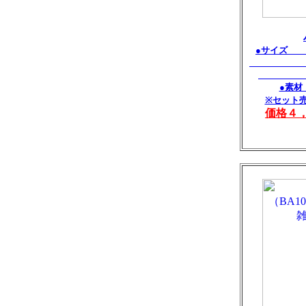
●サイズ Ｌ
Ｍ：Ｗ4
Ｓ：Ｗ3
●素材
※セット
価格４