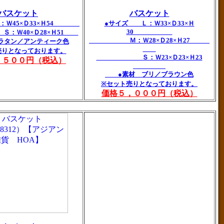
バスケット
バスケット
：Ｗ45×Ｄ33×Ｈ54
●サイズ Ｌ：Ｗ33×Ｄ33×Ｈ
30
0×Ｄ28×Ｈ51
Ｍ：Ｗ28×Ｄ28×Ｈ27
ン／アンティーク色
売りとなっております。
Ｓ：Ｗ23×Ｄ23×Ｈ23
，５００円（税込）
●素材 ブリ／ブラウン色
※セット売りとなっております。
価格５，０００円（税込）