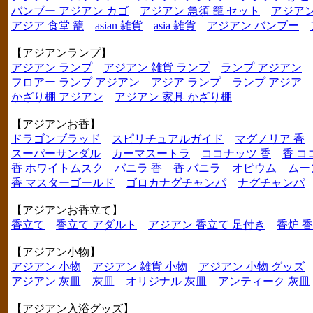
バンブー アジアン カゴ
アジアン 急須 籠 セット
アジアン
アジア 食堂 籠
asian 雑貨
asia 雑貨
アジアン バンブー
【アジアンランプ】
アジアン ランプ
アジアン 雑貨 ランプ
ランプ アジアン
フロアー ランプ アジアン
アジア ランプ
ランプ アジア
かざり棚 アジアン
アジアン 家具 かざり棚
【アジアンお香】
ドラゴンブラッド
スピリチュアルガイド
マグノリア 香
スーパーサンダル
カーマスートラ
ココナッツ 香
香 コ
香 ホワイトムスク
バニラ 香
香 バニラ
オピウム
ムー
香 マスターゴールド
ゴロカナグチャンパ
ナグチャンパ
【アジアンお香立て】
香立て
香立て アダルト
アジアン 香立て 足付き
香炉 
【アジアン小物】
アジアン 小物
アジアン 雑貨 小物
アジアン 小物 グッズ
アジアン 灰皿
灰皿
オリジナル 灰皿
アンティーク 灰皿
【アジアン入浴グッズ】