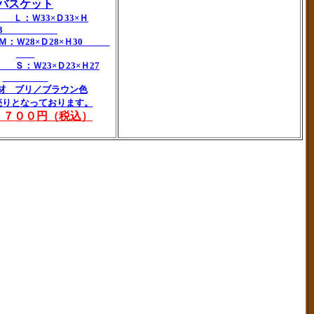
バスケット
 Ｌ：Ｗ33×Ｄ33×Ｈ
33
8×Ｄ28×Ｈ30
3×Ｄ23×Ｈ27
 ブリ／ブラウン色
売りとなっております。
，７００円（税込）