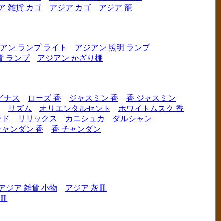
ア 雑貨 カゴ
アジア カゴ
アジア 籠
アン ランプ ライト
アジアン 照明 ランプ
貨 ランプ
アジアン かざり棚
ビナス
ローズ 香
ジャスミン 香
香 ジャスミン
リズム
オリエンタルセント
ホワイトムスク 香
ンド
リリックス
カニシュカ
ダルシャン
チャンダン 香
香 チャンダン
アジア 雑貨 小物
アジア 灰皿
灰皿