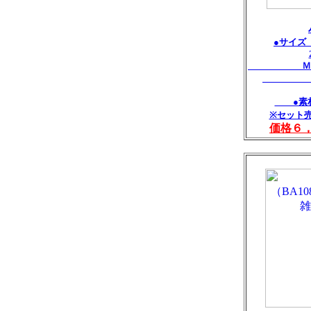
●サイズ
Ｍ：Ｗ4
Ｓ：Ｗ3
●素材
※セット
価格６