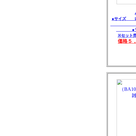
●サイズ Ｌ
Ｓ：Ｗ4
●ラタ
※セット
価格５