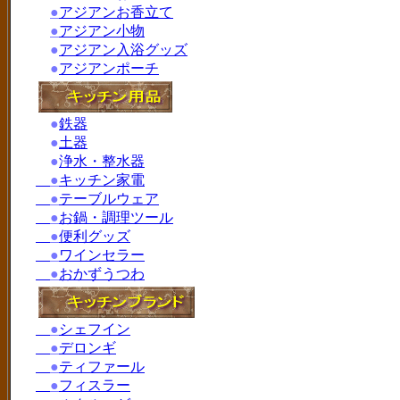
●
アジアンお香立て
●
アジアン小物
●
アジアン入浴グッズ
●
アジアンポーチ
●
鉄器
●
土器
●
浄水・整水器
●
キッチン家電
●
テーブルウェア
●
お鍋・調理ツール
●
便利グッズ
●
ワインセラー
●
おかずうつわ
●
シェフイン
●
デロンギ
●
ティファール
●
フィスラー