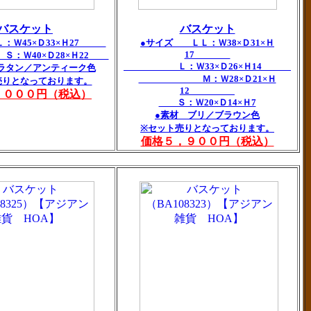
バスケット
バスケット
：Ｗ45×Ｄ33×Ｈ27
●サイズ ＬＬ：Ｗ38×Ｄ31×Ｈ
17
0×Ｄ28×Ｈ22
Ｌ：Ｗ33×Ｄ26×Ｈ14
ン／アンティーク色
Ｍ：Ｗ28×Ｄ21×Ｈ
売りとなっております。
12
，０００円（税込）
Ｓ：Ｗ20×Ｄ14×Ｈ7
●素材 ブリ／ブラウン色
※セット売りとなっております。
価格５，９００円（税込）