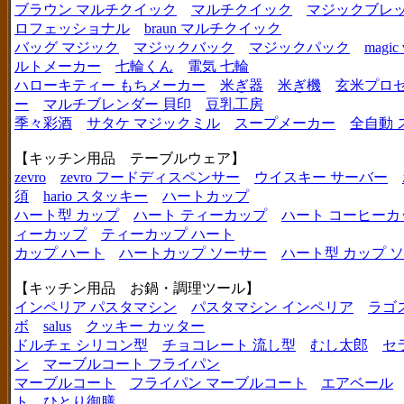
ブラウン マルチクイック
マルチクイック
マジックブレ
ロフェッショナル
braun マルチクイック
バッグ マジック
マジックバック
マジックパック
magic 
ルトメーカー
七輪くん
電気 七輪
ハローキティー もちメーカー
米ぎ器
米ぎ機
玄米プロ
ー
マルチブレンダー 貝印
豆乳工房
季々彩酒
サタケ マジックミル
スープメーカー
全自動 
【キッチン用品 テーブルウェア】
zevro
zevro フードディスペンサー
ウイスキー サーバー
須
hario スタッキー
ハートカップ
ハート型 カップ
ハート ティーカップ
ハート コーヒーカ
ィーカップ
ティーカップ ハート
カップ ハート
ハートカップ ソーサー
ハート型 カップ 
【キッチン用品 お鍋・調理ツール】
インペリア パスタマシン
パスタマシン インペリア
ラゴ
ボ
salus
クッキー カッター
ドルチェ シリコン型
チョコレート 流し型
むし太郎
セ
ン
マーブルコート フライパン
マーブルコート
フライパン マーブルコート
エアベール
ト
ひとり御膳