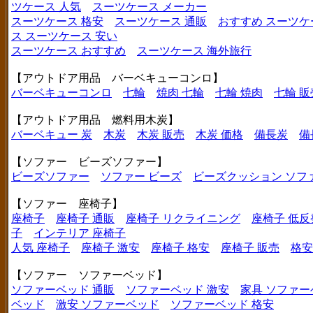
ツケース 人気
スーツケース メーカー
スーツケース 格安
スーツケース 通販
おすすめ スーツケ
ス
スーツケース 安い
スーツケース おすすめ
スーツケース 海外旅行
【アウトドア用品 バーベキューコンロ】
バーベキューコンロ
七輪
焼肉 七輪
七輪 焼肉
七輪 販
【アウトドア用品 燃料用木炭】
バーベキュー 炭
木炭
木炭 販売
木炭 価格
備長炭
備
【ソファー ビーズソファー】
ビーズソファー
ソファー ビーズ
ビーズクッション ソフ
【ソファー 座椅子】
座椅子
座椅子 通販
座椅子 リクライニング
座椅子 低反
子
インテリア 座椅子
人気 座椅子
座椅子 激安
座椅子 格安
座椅子 販売
格安
【ソファー ソファーベッド】
ソファーベッド 通販
ソファーベッド 激安
家具 ソファー
ベッド
激安 ソファーベッド
ソファーベッド 格安