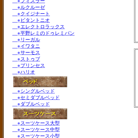
●
フィスラー
●
ルクルーゼ
●
クイジナート
●
ビタントニオ
●
エレクトロラックス
●
平野レミのドゥレミパン
●
リーガル
●
イワタニ
●
サーモス
●
ストゥブ
●
プリンセス
●
ハリオ
●
シングルベッド
●
セミダブルベッド
●
ダブルベッド
●
スーツケース大型
●
スーツケース中型
●
スーツケース小型