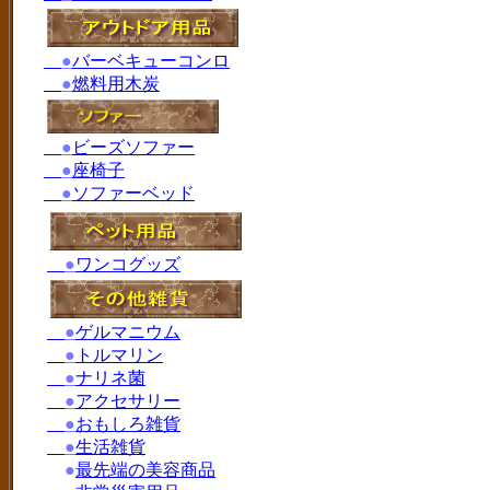
●
バーベキューコンロ
●
燃料用木炭
●
ビーズソファー
●
座椅子
●
ソファーベッド
●
ワンコグッズ
●
ゲルマニウム
●
トルマリン
●
ナリネ菌
●
アクセサリー
●
おもしろ雑貨
●
生活雑貨
●
最先端の美容商品