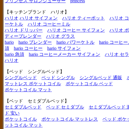
プリンセス サロンジューサー
princess
【キッチンブランド ハリオ】
ハリオ
ハリオ サイフォン
ハリオ ティーポット
ハリオ 
ーケトル
ハリオ コーヒーミル
ハリオ ドリッパー
ハリオ コーヒー サイフォン
ハリオ 
ディーブレンダー
ハリオ グラス
hario
hario ブレンダー
hario パワーケトル
hario コー
須
hario コーヒー
hario サイフォン
hario 急須
hario コーヒーメーカー サイフォン
ハリオ セ
ハリオ
【ベッド シングルベッド】
シングルベッド
ベッド シングル
シングルベッド 通販
マットレス ポケットコイル
ポケットコイル ベッド
ポケットコイル マット
【ベッド セミダブルベッド】
セミダブルベッド
ベッド セミダブル
セミダブルベッド 
ド 安い
ポケットコイル
ポケットコイル マットレス
ベッド ポケ
ットコイル マット