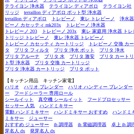
テライヨン 浄水器
テライヨン ディアボロ
テライヨン社
リッジ
terraillon ディアボロ ポット型 浄水器
terraillon ディアボロ
トレビーノ
東レ トレビーノ
浄水器
ビーノ カセッティ mk203x
トレビーノ 浄水器
トレビーノ 203
トレビーノ 203x
東レ 家庭用 浄水器 ト
トリッジ トレビーノ
東レ 浄水器 トレビーノ
トレビーノ カセッティ カートリッジ
トレビーノ 交換 カ
タ
ブリタ フィルタ
ブリタ 浄水 ポット
ブリタ 浄水
ブリタ アルーナ
ブリタ 水
ブリタ 激安
ブリタ カートリ
ト型 浄水器
ブリタ 交換 カートリッジ
ブリタ 浄水器 カートリッジ
ブリタ ポット
【キッチン用品 キッチン家電】
ハリオ
ハリオ ブレンダー
ハリオ ハンディー ブレンダー
ー
フードシーラー 専用ロール
シールイット
真空機 シールイット
フードプロセッサー
セッサー 人気
ハンドミキサー
電動 ハンドミキサー
ハンドミキサー おすすめ
ハンドミ
ミキサー
ジューサー
おすすめ ジューサー
ih 調理器
ih 電磁調理器
卓上 ih 
芽名人 dx
発芽名人 dx