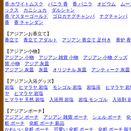
香 ホワイトムスク
バニラ 香
香 バニラ
オピウム
ムー
ックス
カニシュカ
ダルシャン
香 マスターゴールド
ゴロカナグチャンパ
ナグチャンパ
香
香 チャンダン
【アジアンお香立て】
香立て
香立て アダルト
アジアン 香立て 足付き
香炉 
【アジアン小物】
アジアン 小物
アジアン 雑貨 小物
アジアン 小物 グッズ
貨 小物
アジア 灰皿
アジアン 灰皿
灰皿
オリジナル 灰皿
アンティーク 灰皿
【アジアン入浴グッズ】
岩塩
ヒマラヤ 岩塩
モンゴル 岩塩
岩塩浴
ヒマラヤ 岩
ヤ
ヒマラヤ 岩塩
ヒマラヤ 天然 岩塩
入浴用 岩塩
岩塩 モンゴル
入浴剤 
【アジアンポーチ】
アジアン ポーチ
アジアン 雑貨 ポーチ
シェル ポーチ
化
粧 ポーチ
化粧 ポーチ 新品
かわいい 化粧 ポーチ
可愛い 化粧 ポーチ
化粧 ポーチ 販