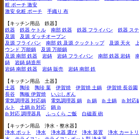
粧 ポーチ 激安
激安 化粧 ポーチ
手織り 布
【キッチン用品 鉄器】
鉄器
鉄器 ケトル
南部 鉄器
鉄器 フライパン
鉄器 ス
及源
及源 ダッチオーブン
及源 フライパン
南部 鉄 及源 クックトップ
及源 天火
ウンド 万能鍋
及源 万能鍋
及源 南部 鉄器
岩鋳
岩鋳 フライパン
南部 鉄器 岩鋳
鋳
岩鋳 鋳造所
岩鋳 南部 鉄器
岩鋳 販売
岩鋳 南部 鉄
【キッチン用品 土器】
土器
陶珍
陶珍 葉
伊賀焼
伊賀焼 土鍋
伊賀焼 長谷園
長谷
陶板 伊賀焼
いぶしぎん
電気調理器 対応鍋
電気調理器 鍋
ih 鍋
ih 土鍋
ih 対応
ルト
土鍋 ih 対応
鍋 ih
ih 対応 調理器具
ふっくら ご飯
白磁蓋 砲
【キッチン用品 浄水・整水器】
浄水 ポット
浄水
浄水器 選び
浄水 装置
浄水 カート
水
テライヨン
テライヨン ポット型 浄水器