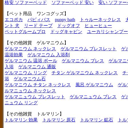
格安 ソファーベッド
ソファーベッド 安い
安い ソファー
【ペット用品 ワンコグッズ】
エコポカ
パピィバス
puppy bath
トゥルーネックレス
ント 犬
リード テープ
ドッグオフ
ヒューヒュー
ペットグルームプロ
ドッグキャビン
ユーカリシャンプー
【その他雑貨 ゲルマニウム】
ゲルマニウム ネックレス
ゲルマニウム ブレスレット
ゲ
温浴効果
ゲルマニウム 入浴剤
ゲルマニウム 温浴 ボール
ゲルマニウム ブレス
ゲルマニ
入浴
ゲルマニウム 通販
ゲルマニウム リング
チタン ゲルマニウム ネックレス
チ
浴
ゲルマニウム石
ゲルマニウム チタン ネックレス
風呂 ゲルマニウム
ゲル
ルマニュウム ネックレス
ゲルマニュウム ブレスレット
ゲルマニュウム ブレス
ゲ
ニュウム リング
【その他雑貨 トルマリン】
トルマリン 効果
トルマリン 原石
トルマリン 鉱石
トル