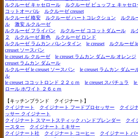
ルクルーゼ キャセロール
ルクルーゼ ビュッフェ キャセロ
コットオーバル
ルクルーゼ creuset
ルクルーゼ 格安
ルクルーゼ ハートコレクション
ルクル
ル
激安 ルクルーゼ
ルクルーゼ フライパン
ルクルーゼ ココットダムール
ル
２
ルクルーゼ 新色
ルクルーゼ ロンド
ルクルーゼ ラムカン バレンタイン
le creuset
ルクルーゼ le c
creuset ソースパン
le creuset ル クルーゼ
le creuset ラムカン ダムール オレンジ
creuset ラムカン ダムール
ルクルーゼ le creuset ソースパン
le creuset ラムカン 
ル
le creuset ココットロンド ２２ｃｍ
le creuset スパチュラ
l
ロール ホワイト ２６ｃｍ
【キッチンブランド クイジナート】
クイジナート
クイジナート フードプロセッサー
クイジ
ッサー クイジナート
クイジナート スマートスティック ハンドブレンダー
クイ
ースター
クイジナート ミキサー
クイジナート社
クイジナート コーヒー
クイジナート バ