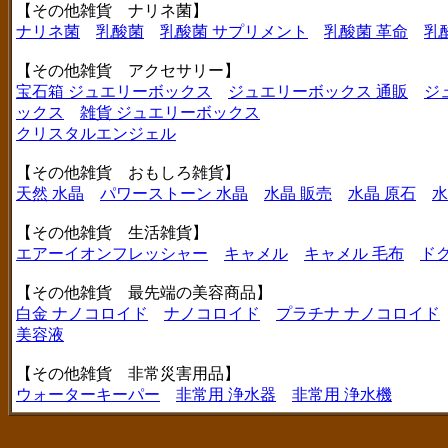
【その他雑貨 ナリネ菌】
ナリネ菌
乳酸菌
乳酸菌 サプリメント
乳酸菌 革命
乳
【その他雑貨 アクセサリー】
宝石箱 ジュエリーボックス
ジュエリーボックス 通販
ジ
ックス
雑貨 ジュエリーボックス
クリスタルエンジェル
【その他雑貨 おもしろ雑貨】
天然 水晶
パワーストーン 水晶
水晶 販売
水晶 原石
水
【その他雑貨 生活雑貨】
エアーイオンフレッシャー
キャメル
キャメル 毛布
ド
【その他雑貨 最先端の美容商品】
白金 ナノコロイド
ナノコロイド
プラチナ ナノコロイド
美容液
【その他雑貨 非常災害用品】
ウォーターキーパー
非常用 浄水器
非常用 浄水機