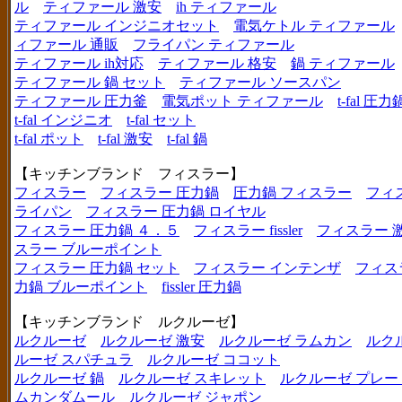
ル
ティファール 激安
ih ティファール
ティファール インジニオセット
電気ケトル ティファール
ィファール 通販
フライパン ティファール
ティファール ih対応
ティファール 格安
鍋 ティファール
ティファール 鍋 セット
ティファール ソースパン
ティファール 圧力釜
電気ポット ティファール
t-fal 圧力
t-fal インジニオ
t-fal セット
t-fal ポット
t-fal 激安
t-fal 鍋
【キッチンブランド フィスラー】
フィスラー
フィスラー 圧力鍋
圧力鍋 フィスラー
フィ
ライパン
フィスラー 圧力鍋 ロイヤル
フィスラー 圧力鍋 ４．５
フィスラー fissler
フィスラー 
スラー ブルーポイント
フィスラー 圧力鍋 セット
フィスラー インテンザ
フィス
力鍋 ブルーポイント
fissler 圧力鍋
【キッチンブランド ルクルーゼ】
ルクルーゼ
ルクルーゼ 激安
ルクルーゼ ラムカン
ルク
ルーゼ スパチュラ
ルクルーゼ ココット
ルクルーゼ 鍋
ルクルーゼ スキレット
ルクルーゼ プレー
ムカンダムール
ルクルーゼ ジャポン