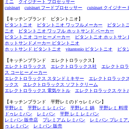
ミニ
クイジナート プロセッサー
cuisinart
cuisinart フードプロセッサー
cuisinart クイジナー
【キッチンブランド ビタントニオ】
ビタントニオ
ビタントニオ ワッフルメーカー
ビタントニ
ニオ
ビタントニオ ワッフル ホットサンド ベーカー
ビタントニオ コーヒーメーカー
ビタントニオ ホットサン
ホットサンドメーカー ビタントニオ
ホットサンド ビタントニオ
vitantonio ビタントニオ
ビタ
【キッチンブランド エレクトロラックス】
エレクトロラックス
エレクトロラックス社
エレクトロラ
ス コーヒーメーカー
エレクトロラックス スタンドミキサー
エレクトロラックス
ックス
エレクトロラックス ソフトクリーム
エレクトロラックス 電気ケトル
エレクトロラックス ケト
【キッチンブランド 平野レミのドゥレミパン】
平野レミ
平野レミ レミパン
平野レミ 鍋
平野レミ 料理
ドゥレミパン
レミパン
平野 レミ レミパン
レミパン 販売店
プレミアム レミパン
レミパン プレミア
ゥ レミパン
レミパン 販売