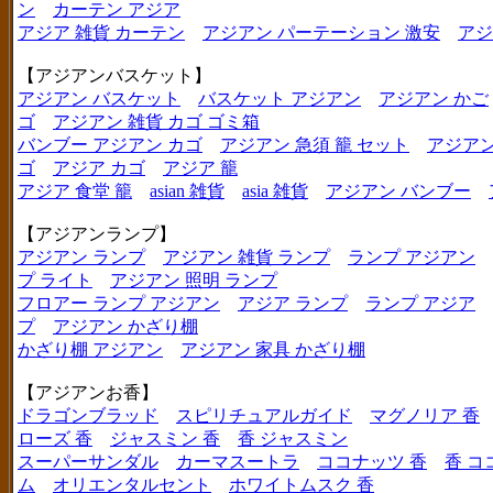
ン
カーテン アジア
アジア 雑貨 カーテン
アジアン パーテーション 激安
アジ
【アジアンバスケット】
アジアン バスケット
バスケット アジアン
アジアン かご
ゴ
アジアン 雑貨 カゴ ゴミ箱
バンブー アジアン カゴ
アジアン 急須 籠 セット
アジアン
ゴ
アジア カゴ
アジア 籠
アジア 食堂 籠
asian 雑貨
asia 雑貨
アジアン バンブー
【アジアンランプ】
アジアン ランプ
アジアン 雑貨 ランプ
ランプ アジアン
プ ライト
アジアン 照明 ランプ
フロアー ランプ アジアン
アジア ランプ
ランプ アジア
プ
アジアン かざり棚
かざり棚 アジアン
アジアン 家具 かざり棚
【アジアンお香】
ドラゴンブラッド
スピリチュアルガイド
マグノリア 香
ローズ 香
ジャスミン 香
香 ジャスミン
スーパーサンダル
カーマスートラ
ココナッツ 香
香 コ
ム
オリエンタルセント
ホワイトムスク 香