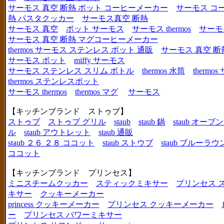
サーモス 真空 断熱 ポット コーヒーメーカー
サーモス コ
熱 パスタクッカー
サーモス真空 断熱
サーモス 真空
ポット サーモス
サーモス thermos
サーモ
サーモス 真空 断熱 マグコーヒーメーカー
thermos サーモス ステンレス ポット 通販
サーモス 真空 断
サーモス ポット
miffy サーモス
サーモス ステンレス スリム ボトル
thermos 水筒
thermo
thermos ステンレスポット
サーモス thermos
thermos マグ
サーモス
【キッチンブランド ストゥブ】
ストゥブ
ストゥブ グリル
staub
staub 鍋
staub オー
ル
staub アウトレット
staub 通販
staub ２６ ２８ ココット
staub ストウブ
staub ブルーラ
ココット
【キッチンブランド プリンセス】
ミニスチームクッカー
スティックミキサー
プリンセス 
キサー
クッキーメーカー
princess クッキーメーカー
プリンセス クッキーメーカー
ー
プリンセス パワーミキサー