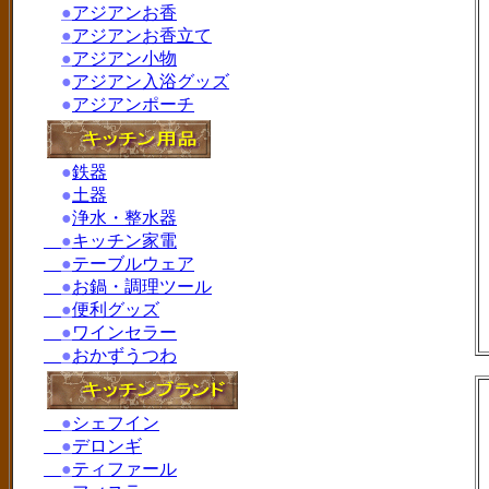
●
アジアンお香
●
アジアンお香立て
●
アジアン小物
●
アジアン入浴グッズ
●
アジアンポーチ
●
鉄器
●
土器
●
浄水・整水器
●
キッチン家電
●
テーブルウェア
●
お鍋・調理ツール
●
便利グッズ
●
ワインセラー
●
おかずうつわ
●
シェフイン
●
デロンギ
●
ティファール