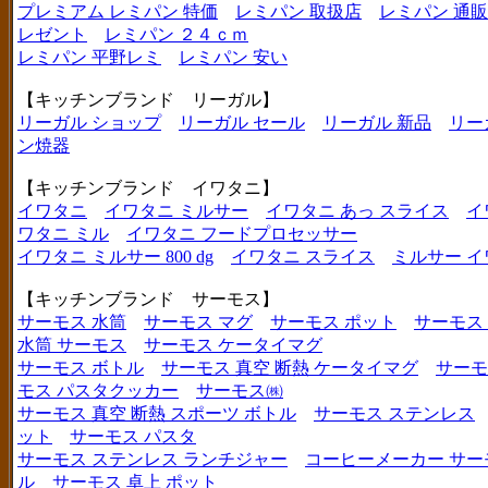
プレミアム レミパン 特価
レミパン 取扱店
レミパン 通販
レゼント
レミパン ２４ｃｍ
レミパン 平野レミ
レミパン 安い
【キッチンブランド リーガル】
リーガル ショップ
リーガル セール
リーガル 新品
リー
ン焼器
【キッチンブランド イワタニ】
イワタニ
イワタニ ミルサー
イワタニ あっ スライス
イ
ワタニ ミル
イワタニ フードプロセッサー
イワタニ ミルサー 800 dg
イワタニ スライス
ミルサー イ
【キッチンブランド サーモス】
サーモス 水筒
サーモス マグ
サーモス ポット
サーモス
水筒 サーモス
サーモス ケータイマグ
サーモス ボトル
サーモス 真空 断熱 ケータイマグ
サーモ
モス パスタクッカー
サーモス㈱
サーモス 真空 断熱 スポーツ ボトル
サーモス ステンレス
ット
サーモス パスタ
サーモス ステンレス ランチジャー
コーヒーメーカー サー
ル
サーモス 卓上 ポット