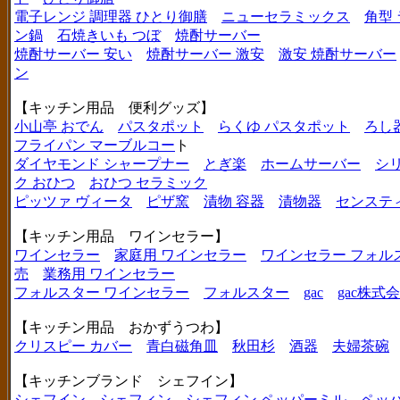
電子レンジ 調理器 ひとり御膳
ニューセラミックス
角型
ン鍋
石焼きいも つぼ
焼酎サーバー
焼酎サーバー 安い
焼酎サーバー 激安
激安 焼酎サーバー
ン
【キッチン用品 便利グッズ】
小山亭 おでん
パスタポット
らくゆ パスタポット
ろし
フライパン マーブルコー
ト
ダイヤモンド シャープナー
とぎ楽
ホームサーバー
シ
ク おひつ
おひつ セラミック
ピッツァ ヴィータ
ピザ窯
漬物 容器
漬物器
センステ
【キッチン用品 ワインセラー】
ワインセラー
家庭用 ワインセラー
ワインセラー フォル
売
業務用 ワインセラー
フォルスター ワインセラー
フォルスター
gac
gac株式
【キッチン用品 おかずうつわ】
クリスピー カバー
青白磁角皿
秋田杉
酒器
夫婦茶碗
【キッチンブランド シェフイン】
シェフイン
シェフィン
シェフィン ペッパーミル
ペッ