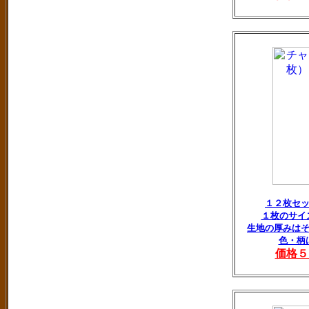
１２枚セ
１枚のサイ
生地の厚みは
色・柄
価格５