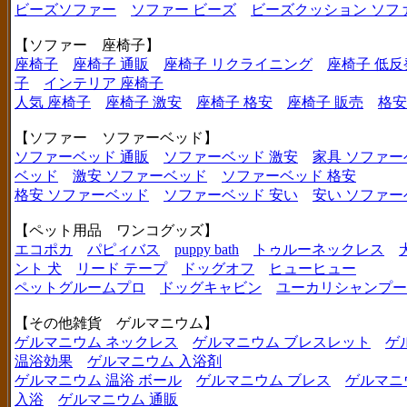
ビーズソファー
ソファー ビーズ
ビーズクッション ソフ
【ソファー 座椅子】
座椅子
座椅子 通販
座椅子 リクライニング
座椅子 低反
子
インテリア 座椅子
人気 座椅子
座椅子 激安
座椅子 格安
座椅子 販売
格安
【ソファー ソファーベッド】
ソファーベッド 通販
ソファーベッド 激安
家具 ソファー
ベッド
激安 ソファーベッド
ソファーベッド 格安
格安 ソファーベッド
ソファーベッド 安い
安い ソファー
【ペット用品 ワンコグッズ】
エコポカ
パピィバス
puppy bath
トゥルーネックレス
ント 犬
リード テープ
ドッグオフ
ヒューヒュー
ペットグルームプロ
ドッグキャビン
ユーカリシャンプー
【その他雑貨 ゲルマニウム】
ゲルマニウム ネックレス
ゲルマニウム ブレスレット
ゲ
温浴効果
ゲルマニウム 入浴剤
ゲルマニウム 温浴 ボール
ゲルマニウム ブレス
ゲルマニ
入浴
ゲルマニウム 通販