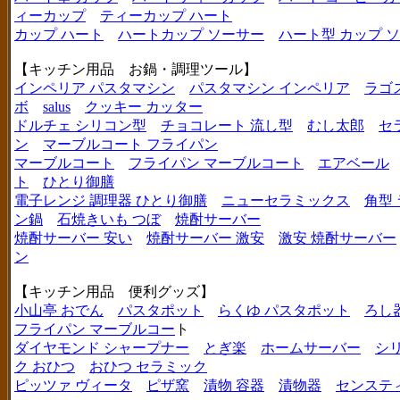
ィーカップ
ティーカップ ハート
カップ ハート
ハートカップ ソーサー
ハート型 カップ 
【キッチン用品 お鍋・調理ツール】
インペリア パスタマシン
パスタマシン インペリア
ラゴ
ボ
salus
クッキー カッター
ドルチェ シリコン型
チョコレート 流し型
むし太郎
セ
ン
マーブルコート フライパン
マーブルコート
フライパン マーブルコート
エアベール
ト
ひとり御膳
電子レンジ 調理器 ひとり御膳
ニューセラミックス
角型
ン鍋
石焼きいも つぼ
焼酎サーバー
焼酎サーバー 安い
焼酎サーバー 激安
激安 焼酎サーバー
ン
【キッチン用品 便利グッズ】
小山亭 おでん
パスタポット
らくゆ パスタポット
ろし
フライパン マーブルコー
ト
ダイヤモンド シャープナー
とぎ楽
ホームサーバー
シ
ク おひつ
おひつ セラミック
ピッツァ ヴィータ
ピザ窯
漬物 容器
漬物器
センステ