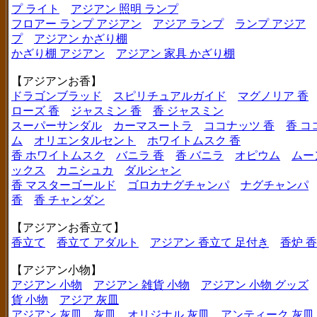
プ ライト
アジアン 照明 ランプ
フロアー ランプ アジアン
アジア ランプ
ランプ アジア
プ
アジアン かざり棚
かざり棚 アジアン
アジアン 家具 かざり棚
【アジアンお香】
ドラゴンブラッド
スピリチュアルガイド
マグノリア 香
ローズ 香
ジャスミン 香
香 ジャスミン
スーパーサンダル
カーマスートラ
ココナッツ 香
香 コ
ム
オリエンタルセント
ホワイトムスク 香
香 ホワイトムスク
バニラ 香
香 バニラ
オピウム
ムー
ックス
カニシュカ
ダルシャン
香 マスターゴールド
ゴロカナグチャンパ
ナグチャンパ
香
香 チャンダン
【アジアンお香立て】
香立て
香立て アダルト
アジアン 香立て 足付き
香炉 
【アジアン小物】
アジアン 小物
アジアン 雑貨 小物
アジアン 小物 グッズ
貨 小物
アジア 灰皿
アジアン 灰皿
灰皿
オリジナル 灰皿
アンティーク 灰皿