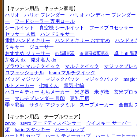
【キッチン用品 キッチン家電】
ハリオ
ハリオ ブレンダー
ハリオ ハンディー ブレンダー
ー
フードシーラー 専用ロール
シールイット
真空機 シールイット
フードプロセッサー
セッサー 人気
ハンドミキサー
電動 ハンドミキサー
ハンドミキサー おすすめ
ハンドミ
ミキサー
ジューサー
おすすめ ジューサー
ih 調理器
ih 電磁調理器
卓上 ih 
芽名人 dx
発芽名人 dx
ブラウン マルチクイック
マルチクイック
マジックブレ
ロフェッショナル
braun マルチクイック
バッグ マジック
マジックバック
マジックパック
magic 
ルトメーカー
七輪くん
電気 七輪
ハローキティー もちメーカー
米ぎ器
米ぎ機
玄米プロ
ー
マルチブレンダー 貝印
豆乳工房
季々彩酒
サタケ マジックミル
スープメーカー
全自動 
【キッチン用品 テーブルウェア】
zevro
zevro フードディスペンサー
ウイスキー サーバー
須
hario スタッキー
ハートカップ
ハート型 カップ
ハート ティーカップ
ハート コーヒーカ