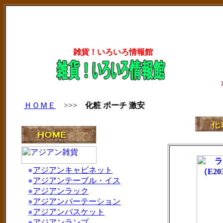
雑貨！いろいろ情報館
ＨＯＭＥ
>>>
化粧 ポーチ 激安
●
アジアンキャビネット
●
アジアンテーブル・イス
●
アジアンラック
●
アジアンパーテーション
●
アジアンバスケット
●
アジアンランプ