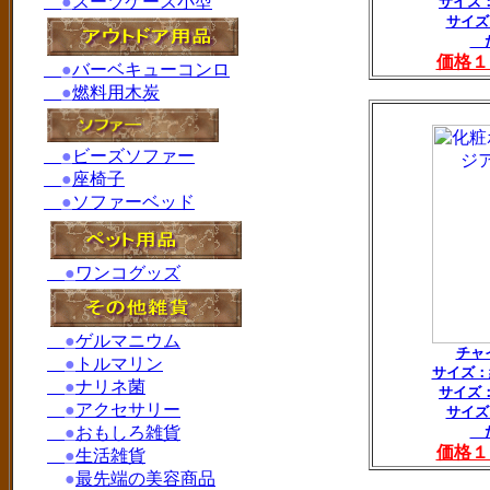
●
スーツケース小型
サイズ：
サイズ
た
価格１
●
バーベキューコンロ
●
燃料用木炭
●
ビーズソファー
●
座椅子
●
ソファーベッド
●
ワンコグッズ
●
ゲルマニウム
チャ
●
トルマリン
サイズ：
●
ナリネ菌
サイズ：
●
アクセサリー
サイズ
●
おもしろ雑貨
た
価格１
●
生活雑貨
●
最先端の美容商品