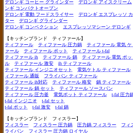
デロンギ コーヒー グラインダー
デロンギ アイスクリーム
ンギ コンパクトオーブン
デロンギ 電動 フードスライサー
デロンギ エスプレッソ 
ター
デロンギ グラインダー
デロンギ コンベクション
エスプレッソマシーン デロンギ
【キッチンブランド ティファール】
ティファール
ティファール 圧力鍋
ティファール 電気 ケ
ァール
ティファール ポット
ティファール t-fal
ティファール ih
ティファール 鍋
ティファール 電気 ポッ
ル
ティファール 激安
ih ティファール
ティファール インジニオセット
電気ケトル ティファール
ィファール 通販
フライパン ティファール
ティファール ih対応
ティファール 格安
鍋 ティファール
ティファール 鍋 セット
ティファール ソースパン
ティファール 圧力釜
電気ポット ティファール
t-fal 圧力
t-fal インジニオ
t-fal セット
t-fal ポット
t-fal 激安
t-fal 鍋
【キッチンブランド フィスラー】
フィスラー
フィスラー 圧力鍋
圧力鍋 フィスラー
フィ
ライパン
フィスラー 圧力鍋 ロイヤル