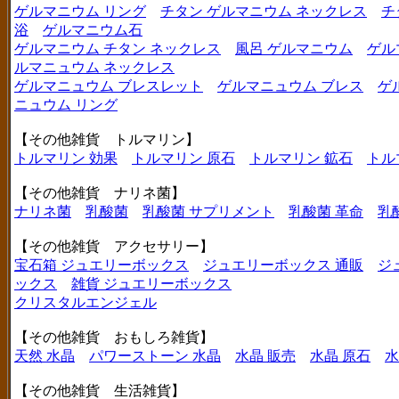
ゲルマニウム リング
チタン ゲルマニウム ネックレス
チ
浴
ゲルマニウム石
ゲルマニウム チタン ネックレス
風呂 ゲルマニウム
ゲル
ルマニュウム ネックレス
ゲルマニュウム ブレスレット
ゲルマニュウム ブレス
ゲ
ニュウム リング
【その他雑貨 トルマリン】
トルマリン 効果
トルマリン 原石
トルマリン 鉱石
トル
【その他雑貨 ナリネ菌】
ナリネ菌
乳酸菌
乳酸菌 サプリメント
乳酸菌 革命
乳
【その他雑貨 アクセサリー】
宝石箱 ジュエリーボックス
ジュエリーボックス 通販
ジ
ックス
雑貨 ジュエリーボックス
クリスタルエンジェル
【その他雑貨 おもしろ雑貨】
天然 水晶
パワーストーン 水晶
水晶 販売
水晶 原石
水
【その他雑貨 生活雑貨】