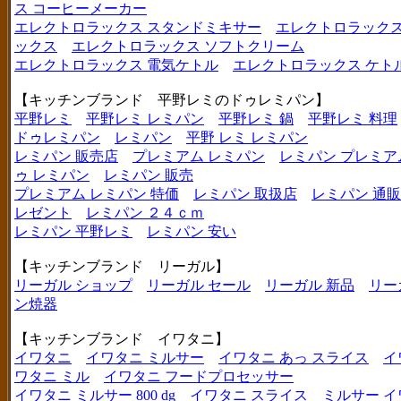
ス コーヒーメーカー
エレクトロラックス スタンドミキサー
エレクトロラックス
ックス
エレクトロラックス ソフトクリーム
エレクトロラックス 電気ケトル
エレクトロラックス ケト
【キッチンブランド 平野レミのドゥレミパン】
平野レミ
平野レミ レミパン
平野レミ 鍋
平野レミ 料理
ドゥレミパン
レミパン
平野 レミ レミパン
レミパン 販売店
プレミアム レミパン
レミパン プレミア
ゥ レミパン
レミパン 販売
プレミアム レミパン 特価
レミパン 取扱店
レミパン 通販
レゼント
レミパン ２４ｃｍ
レミパン 平野レミ
レミパン 安い
【キッチンブランド リーガル】
リーガル ショップ
リーガル セール
リーガル 新品
リー
ン焼器
【キッチンブランド イワタニ】
イワタニ
イワタニ ミルサー
イワタニ あっ スライス
イ
ワタニ ミル
イワタニ フードプロセッサー
イワタニ ミルサー 800 dg
イワタニ スライス
ミルサー イ