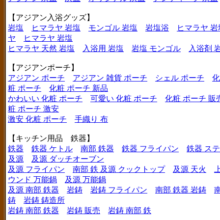
【アジアン入浴グッズ】
岩塩
ヒマラヤ 岩塩
モンゴル 岩塩
岩塩浴
ヒマラヤ 岩
ヤ
ヒマラヤ 岩塩
ヒマラヤ 天然 岩塩
入浴用 岩塩
岩塩 モンゴル
入浴剤 
【アジアンポーチ】
アジアン ポーチ
アジアン 雑貨 ポーチ
シェル ポーチ
化
粧 ポーチ
化粧 ポーチ 新品
かわいい 化粧 ポーチ
可愛い 化粧 ポーチ
化粧 ポーチ 販
粧 ポーチ 激安
激安 化粧 ポーチ
手織り 布
【キッチン用品 鉄器】
鉄器
鉄器 ケトル
南部 鉄器
鉄器 フライパン
鉄器 ス
及源
及源 ダッチオーブン
及源 フライパン
南部 鉄 及源 クックトップ
及源 天火
ウンド 万能鍋
及源 万能鍋
及源 南部 鉄器
岩鋳
岩鋳 フライパン
南部 鉄器 岩鋳
鋳
岩鋳 鋳造所
岩鋳 南部 鉄器
岩鋳 販売
岩鋳 南部 鉄