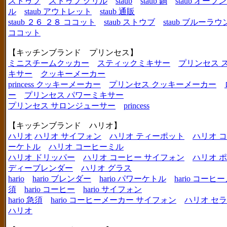
ストゥブ
ストゥブ グリル
staub
staub 鍋
staub オー
ル
staub アウトレット
staub 通販
staub ２６ ２８ ココット
staub ストウブ
staub ブルーラ
ココット
【キッチンブランド プリンセス】
ミニスチームクッカー
スティックミキサー
プリンセス 
キサー
クッキーメーカー
princess クッキーメーカー
プリンセス クッキーメーカー
ー
プリンセス パワーミキサー
プリンセス サロンジューサー
princess
【キッチンブランド ハリオ】
ハリオ
ハリオ サイフォン
ハリオ ティーポット
ハリオ 
ーケトル
ハリオ コーヒーミル
ハリオ ドリッパー
ハリオ コーヒー サイフォン
ハリオ 
ディーブレンダー
ハリオ グラス
hario
hario ブレンダー
hario パワーケトル
hario コー
須
hario コーヒー
hario サイフォン
hario 急須
hario コーヒーメーカー サイフォン
ハリオ セ
ハリオ