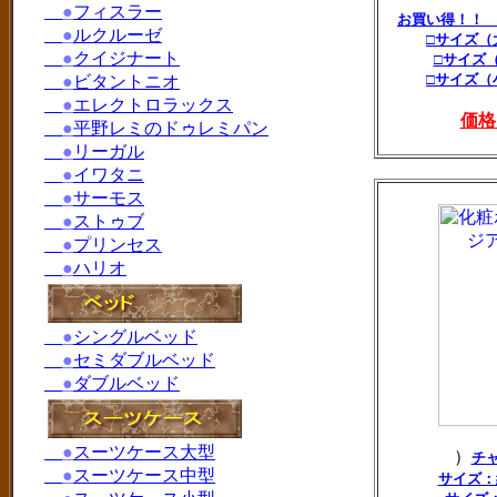
●
フィスラー
お買い得！！
●
ルクルーゼ
□サイズ（
●
クイジナート
□サイズ
□サイズ（
●
ビタントニオ
●
エレクトロラックス
価格
●
平野レミのドゥレミパン
●
リーガル
●
イワタニ
●
サーモス
●
ストゥブ
●
プリンセス
●
ハリオ
●
シングルベッド
●
セミダブルベッド
●
ダブルベッド
●
スーツケース大型
）
チ
●
スーツケース中型
サイズ：