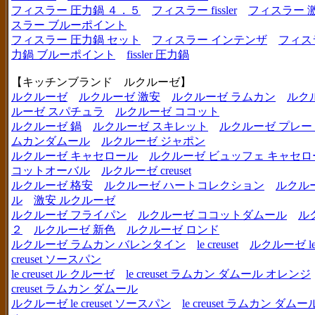
フィスラー 圧力鍋 ４．５
フィスラー fissler
フィスラー 
スラー ブルーポイント
フィスラー 圧力鍋 セット
フィスラー インテンザ
フィス
力鍋 ブルーポイント
fissler 圧力鍋
【キッチンブランド ルクルーゼ】
ルクルーゼ
ルクルーゼ 激安
ルクルーゼ ラムカン
ルク
ルーゼ スパチュラ
ルクルーゼ ココット
ルクルーゼ 鍋
ルクルーゼ スキレット
ルクルーゼ プレー
ムカンダムール
ルクルーゼ ジャポン
ルクルーゼ キャセロール
ルクルーゼ ビュッフェ キャセロ
コットオーバル
ルクルーゼ creuset
ルクルーゼ 格安
ルクルーゼ ハートコレクション
ルクル
ル
激安 ルクルーゼ
ルクルーゼ フライパン
ルクルーゼ ココットダムール
ル
２
ルクルーゼ 新色
ルクルーゼ ロンド
ルクルーゼ ラムカン バレンタイン
le creuset
ルクルーゼ le c
creuset ソースパン
le creuset ル クルーゼ
le creuset ラムカン ダムール オレンジ
creuset ラムカン ダムール
ルクルーゼ le creuset ソースパン
le creuset ラムカン 