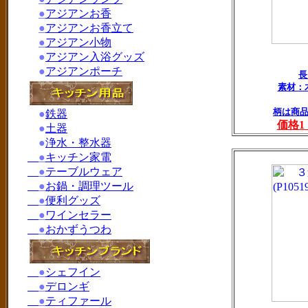
●
アジアンお香
●
アジアンお香立て
●
アジアン小物
●
アジアン入浴グッズ
●
アジアンポーチ
素材：
柄は商
●
鉄器
価格
●
土器
●
浄水・整水器
●
キッチン家電
●
テーブルウェア
●
お鍋・調理ツール
●
便利グッズ
●
ワインセラー
●
おかずうつわ
●
シェフイン
●
デロンギ
●
ティファール