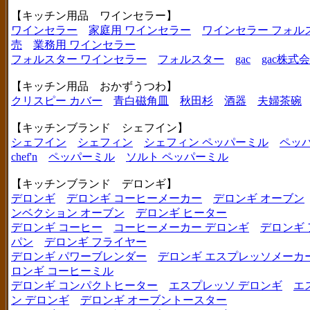
【キッチン用品 ワインセラー】
ワインセラー
家庭用 ワインセラー
ワインセラー フォル
売
業務用 ワインセラー
フォルスター ワインセラー
フォルスター
gac
gac株式
【キッチン用品 おかずうつわ】
クリスピー カバー
青白磁角皿
秋田杉
酒器
夫婦茶碗
【キッチンブランド シェフイン】
シェフイン
シェフィン
シェフィン ペッパーミル
ペッ
chef'n
ペッパーミル
ソルト ペッパーミル
【キッチンブランド デロンギ】
デロンギ
デロンギ コーヒーメーカー
デロンギ オーブン
ンベクション オーブン
デロンギ ヒーター
デロンギ コーヒー
コーヒーメーカー デロンギ
デロンギ
パン
デロンギ フライヤー
デロンギ パワーブレンダー
デロンギ エスプレッソメーカ
ロンギ コーヒーミル
デロンギ コンパクトヒーター
エスプレッソ デロンギ
エ
ン デロンギ
デロンギ オーブントースター