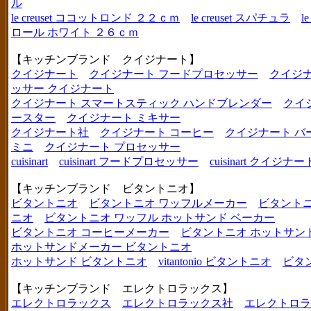
ル
le creuset ココットロンド ２２ｃｍ
le creuset スパチュラ
l
ロール ホワイト ２６ｃｍ
【キッチンブランド クイジナート】
クイジナート
クイジナート フードプロセッサー
クイジ
ッサー クイジナート
クイジナート スマートスティック ハンドブレンダー
クイ
ースター
クイジナート ミキサー
クイジナート社
クイジナート コーヒー
クイジナート バ
ミニ
クイジナート プロセッサー
cuisinart
cuisinart フードプロセッサー
cuisinart クイジナー
【キッチンブランド ビタントニオ】
ビタントニオ
ビタントニオ ワッフルメーカー
ビタントニ
ニオ
ビタントニオ ワッフル ホットサンド ベーカー
ビタントニオ コーヒーメーカー
ビタントニオ ホットサン
ホットサンドメーカー ビタントニオ
ホットサンド ビタントニオ
vitantonio ビタントニオ
ビタ
【キッチンブランド エレクトロラックス】
エレクトロラックス
エレクトロラックス社
エレクトロラ