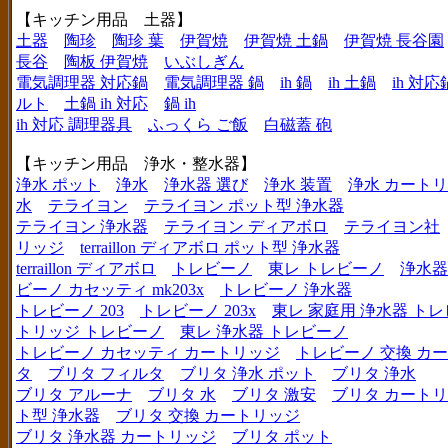
【キッチン用品 土器】
土器
陶珍
陶珍 葉
伊賀焼
伊賀焼 土鍋
伊賀焼 長谷園
長谷
陶板 伊賀焼
いぶしぎん
電気調理器 対応鍋
電気調理器 鍋
ih 鍋
ih 土鍋
ih 対応
ルト
土鍋 ih 対応
鍋 ih
ih 対応 調理器具
ふっくら ご飯
白磁蓋 砲
【キッチン用品 浄水・整水器】
浄水 ポット
浄水
浄水器 選び
浄水 装置
浄水 カート
水
テライヨン
テライヨン ポット型 浄水器
テライヨン 浄水器
テライヨン ディアボロ
テライヨン社
リッジ
terraillon ディアボロ ポット型 浄水器
terraillon ディアボロ
トレビーノ
東レ トレビーノ
浄水器
ビーノ カセッティ mk203x
トレビーノ 浄水器
トレビーノ 203
トレビーノ 203x
東レ 家庭用 浄水器 ト
トリッジ トレビーノ
東レ 浄水器 トレビーノ
トレビーノ カセッティ カートリッジ
トレビーノ 交換 カ
タ
ブリタ フィルタ
ブリタ 浄水 ポット
ブリタ 浄水
ブリタ アルーナ
ブリタ 水
ブリタ 激安
ブリタ カートリ
ト型 浄水器
ブリタ 交換 カートリッジ
ブリタ 浄水器 カートリッジ
ブリタ ポット