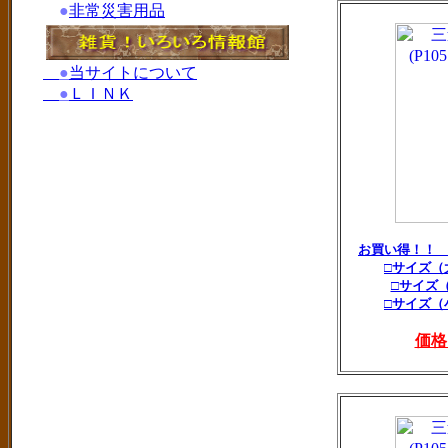
●
非常災害用品
●
当サイトについて
●
ＬＩＮＫ
お買い得！！
□サイズ（
□サイズ
□サイズ（
価格