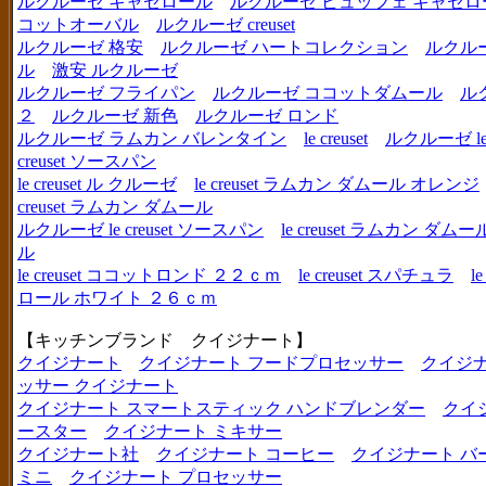
ルクルーゼ キャセロール
ルクルーゼ ビュッフェ キャセロ
コットオーバル
ルクルーゼ creuset
ルクルーゼ 格安
ルクルーゼ ハートコレクション
ルクル
ル
激安 ルクルーゼ
ルクルーゼ フライパン
ルクルーゼ ココットダムール
ル
２
ルクルーゼ 新色
ルクルーゼ ロンド
ルクルーゼ ラムカン バレンタイン
le creuset
ルクルーゼ le c
creuset ソースパン
le creuset ル クルーゼ
le creuset ラムカン ダムール オレンジ
creuset ラムカン ダムール
ルクルーゼ le creuset ソースパン
le creuset ラムカン 
ル
le creuset ココットロンド ２２ｃｍ
le creuset スパチュラ
l
ロール ホワイト ２６ｃｍ
【キッチンブランド クイジナート】
クイジナート
クイジナート フードプロセッサー
クイジ
ッサー クイジナート
クイジナート スマートスティック ハンドブレンダー
クイ
ースター
クイジナート ミキサー
クイジナート社
クイジナート コーヒー
クイジナート バ
ミニ
クイジナート プロセッサー