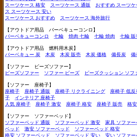
スーツケース 格安
スーツケース 通販
おすすめ スーツケ
ス
スーツケース 安い
スーツケース おすすめ
スーツケース 海外旅行
【アウトドア用品 バーベキューコンロ】
バーベキューコンロ
七輪
焼肉 七輪
七輪 焼肉
七輪 販
【アウトドア用品 燃料用木炭】
バーベキュー 炭
木炭
木炭 販売
木炭 価格
備長炭
備
【ソファー ビーズソファー】
ビーズソファー
ソファー ビーズ
ビーズクッション ソフ
【ソファー 座椅子】
座椅子
座椅子 通販
座椅子 リクライニング
座椅子 低反
子
インテリア 座椅子
人気 座椅子
座椅子 激安
座椅子 格安
座椅子 販売
格安
【ソファー ソファーベッド】
ソファーベッド 通販
ソファーベッド 激安
家具 ソファー
ベッド
激安 ソファーベッド
ソファーベッド 格安
格安 ソファーベッド
ソファーベッド 安い
安い ソファー