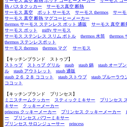
サーモス 真空 断熱 ポット コーヒーメーカー
サーモス コ
熱 パスタクッカー
サーモス真空 断熱
サーモス 真空
ポット サーモス
サーモス thermos
サーモ
サーモス 真空 断熱 マグコーヒーメーカー
thermos サーモス ステンレス ポット 通販
サーモス 真空 断
サーモス ポット
miffy サーモス
サーモス ステンレス スリム ボトル
thermos 水筒
thermo
thermos ステンレスポット
サーモス thermos
thermos マグ
サーモス
【キッチンブランド ストゥブ】
ストゥブ
ストゥブ グリル
staub
staub 鍋
staub オー
ル
staub アウトレット
staub 通販
staub ２６ ２８ ココット
staub ストウブ
staub ブルーラ
ココット
【キッチンブランド プリンセス】
ミニスチームクッカー
スティックミキサー
プリンセス 
キサー
クッキーメーカー
princess クッキーメーカー
プリンセス クッキーメーカー
ー
プリンセス パワーミキサー
プリンセス サロンジューサー
princess