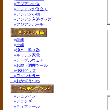
●
アジアンお香
●
アジアンお香立て
●
アジアン小物
●
アジアン入浴グッズ
●
アジアンポーチ
●
鉄器
●
土器
●
浄水・整水器
●
キッチン家電
●
テーブルウェア
●
お鍋・調理ツール
●
便利グッズ
●
ワインセラー
●
おかずうつわ
●
シェフイン
●
デロンギ
●
ティファール