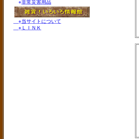
●
非常災害用品
●
当サイトについて
●
ＬＩＮＫ