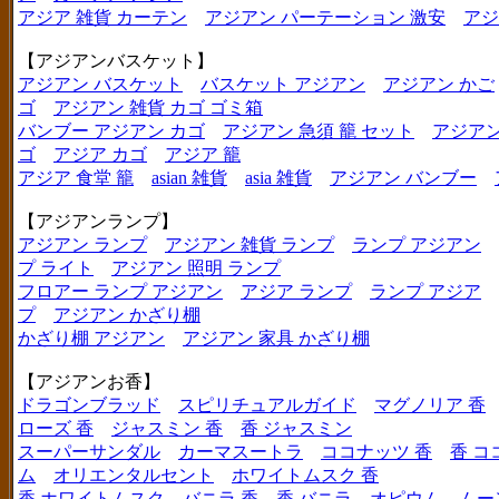
アジア 雑貨 カーテン
アジアン パーテーション 激安
アジ
【アジアンバスケット】
アジアン バスケット
バスケット アジアン
アジアン かご
ゴ
アジアン 雑貨 カゴ ゴミ箱
バンブー アジアン カゴ
アジアン 急須 籠 セット
アジアン
ゴ
アジア カゴ
アジア 籠
アジア 食堂 籠
asian 雑貨
asia 雑貨
アジアン バンブー
【アジアンランプ】
アジアン ランプ
アジアン 雑貨 ランプ
ランプ アジアン
プ ライト
アジアン 照明 ランプ
フロアー ランプ アジアン
アジア ランプ
ランプ アジア
プ
アジアン かざり棚
かざり棚 アジアン
アジアン 家具 かざり棚
【アジアンお香】
ドラゴンブラッド
スピリチュアルガイド
マグノリア 香
ローズ 香
ジャスミン 香
香 ジャスミン
スーパーサンダル
カーマスートラ
ココナッツ 香
香 コ
ム
オリエンタルセント
ホワイトムスク 香
香 ホワイトムスク
バニラ 香
香 バニラ
オピウム
ムー