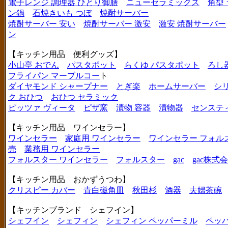
電子レンジ 調理器 ひとり御膳
ニューセラミックス
角型
ン鍋
石焼きいも つぼ
焼酎サーバー
焼酎サーバー 安い
焼酎サーバー 激安
激安 焼酎サーバー
ン
【キッチン用品 便利グッズ】
小山亭 おでん
パスタポット
らくゆ パスタポット
ろし
フライパン マーブルコー
ト
ダイヤモンド シャープナー
とぎ楽
ホームサーバー
シ
ク おひつ
おひつ セラミック
ピッツァ ヴィータ
ピザ窯
漬物 容器
漬物器
センステ
【キッチン用品 ワインセラー】
ワインセラー
家庭用 ワインセラー
ワインセラー フォル
売
業務用 ワインセラー
フォルスター ワインセラー
フォルスター
gac
gac株式
【キッチン用品 おかずうつわ】
クリスピー カバー
青白磁角皿
秋田杉
酒器
夫婦茶碗
【キッチンブランド シェフイン】
シェフイン
シェフィン
シェフィン ペッパーミル
ペッ