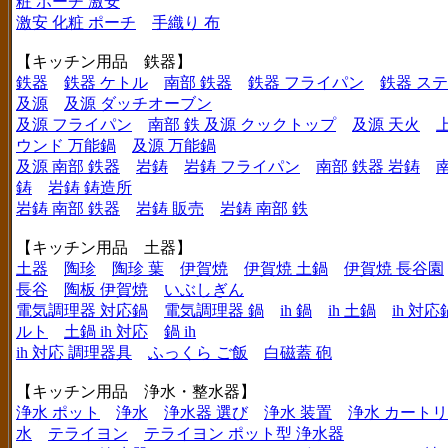
粧 ポーチ 激安
激安 化粧 ポーチ
手織り 布
【キッチン用品 鉄器】
鉄器
鉄器 ケトル
南部 鉄器
鉄器 フライパン
鉄器 ス
及源
及源 ダッチオーブン
及源 フライパン
南部 鉄 及源 クックトップ
及源 天火
ウンド 万能鍋
及源 万能鍋
及源 南部 鉄器
岩鋳
岩鋳 フライパン
南部 鉄器 岩鋳
鋳
岩鋳 鋳造所
岩鋳 南部 鉄器
岩鋳 販売
岩鋳 南部 鉄
【キッチン用品 土器】
土器
陶珍
陶珍 葉
伊賀焼
伊賀焼 土鍋
伊賀焼 長谷園
長谷
陶板 伊賀焼
いぶしぎん
電気調理器 対応鍋
電気調理器 鍋
ih 鍋
ih 土鍋
ih 対応
ルト
土鍋 ih 対応
鍋 ih
ih 対応 調理器具
ふっくら ご飯
白磁蓋 砲
【キッチン用品 浄水・整水器】
浄水 ポット
浄水
浄水器 選び
浄水 装置
浄水 カート
水
テライヨン
テライヨン ポット型 浄水器