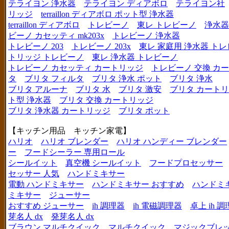
テライヨン 浄水器
テライヨン ディアボロ
テライヨン社
リッジ
terraillon ディアボロ ポット型 浄水器
terraillon ディアボロ
トレビーノ
東レ トレビーノ
浄水器
ビーノ カセッティ mk203x
トレビーノ 浄水器
トレビーノ 203
トレビーノ 203x
東レ 家庭用 浄水器 ト
トリッジ トレビーノ
東レ 浄水器 トレビーノ
トレビーノ カセッティ カートリッジ
トレビーノ 交換 カ
タ
ブリタ フィルタ
ブリタ 浄水 ポット
ブリタ 浄水
ブリタ アルーナ
ブリタ 水
ブリタ 激安
ブリタ カートリ
ト型 浄水器
ブリタ 交換 カートリッジ
ブリタ 浄水器 カートリッジ
ブリタ ポット
【キッチン用品 キッチン家電】
ハリオ
ハリオ ブレンダー
ハリオ ハンディー ブレンダー
ー
フードシーラー 専用ロール
シールイット
真空機 シールイット
フードプロセッサー
セッサー 人気
ハンドミキサー
電動 ハンドミキサー
ハンドミキサー おすすめ
ハンドミ
ミキサー
ジューサー
おすすめ ジューサー
ih 調理器
ih 電磁調理器
卓上 ih 
芽名人 dx
発芽名人 dx
ブラウン マルチクイック
マルチクイック
マジックブレ