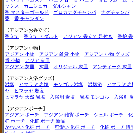
ックス
カニシュカ
ダルシャン
香 マスターゴールド
ゴロカナグチャンパ
ナグチャンパ
香
香 チャンダン
【アジアンお香立て】
香立て
香立て アダルト
アジアン 香立て 足付き
香炉 
【アジアン小物】
アジアン 小物
アジアン 雑貨 小物
アジアン 小物 グッズ
貨 小物
アジア 灰皿
アジアン 灰皿
灰皿
オリジナル 灰皿
アンティーク 灰皿
【アジアン入浴グッズ】
岩塩
ヒマラヤ 岩塩
モンゴル 岩塩
岩塩浴
ヒマラヤ 岩
ヤ
ヒマラヤ 岩塩
ヒマラヤ 天然 岩塩
入浴用 岩塩
岩塩 モンゴル
入浴剤 
【アジアンポーチ】
アジアン ポーチ
アジアン 雑貨 ポーチ
シェル ポーチ
化
粧 ポーチ
化粧 ポーチ 新品
かわいい 化粧 ポーチ
可愛い 化粧 ポーチ
化粧 ポーチ 販