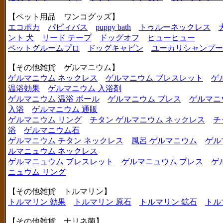
【ペット用品 ワンコグッズ】
エコポカ
パピィバス
puppy bath
トゥルーネックレス
ント 犬
リード テープ
ドッグオフ
ヒューヒュー
ペットグルームプロ
ドッグキャビン
ユーカリシャンプー
【その他雑貨 ゲルマニウム】
ゲルマニウム ネックレス
ゲルマニウム ブレスレット
ゲ
温浴効果
ゲルマニウム 入浴剤
ゲルマニウム 温浴 ボール
ゲルマニウム ブレス
ゲルマニ
入浴
ゲルマニウム 通販
ゲルマニウム リング
チタン ゲルマニウム ネックレス
チ
浴
ゲルマニウム石
ゲルマニウム チタン ネックレス
風呂 ゲルマニウム
ゲル
ルマニュウム ネックレス
ゲルマニュウム ブレスレット
ゲルマニュウム ブレス
ゲ
ニュウム リング
【その他雑貨 トルマリン】
トルマリン 効果
トルマリン 原石
トルマリン 鉱石
トル
【その他雑貨 ナリネ菌】