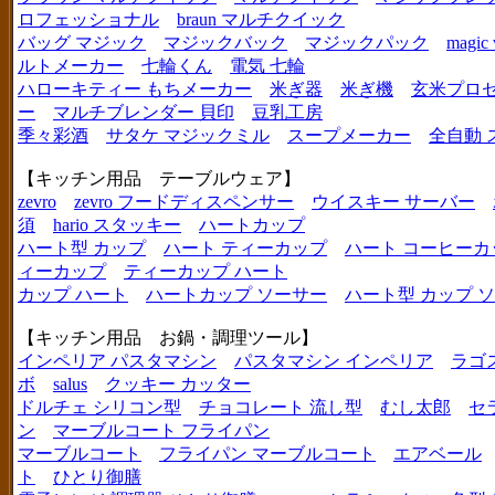
ロフェッショナル
braun マルチクイック
バッグ マジック
マジックバック
マジックパック
magic 
ルトメーカー
七輪くん
電気 七輪
ハローキティー もちメーカー
米ぎ器
米ぎ機
玄米プロ
ー
マルチブレンダー 貝印
豆乳工房
季々彩酒
サタケ マジックミル
スープメーカー
全自動 
【キッチン用品 テーブルウェア】
zevro
zevro フードディスペンサー
ウイスキー サーバー
須
hario スタッキー
ハートカップ
ハート型 カップ
ハート ティーカップ
ハート コーヒーカ
ィーカップ
ティーカップ ハート
カップ ハート
ハートカップ ソーサー
ハート型 カップ 
【キッチン用品 お鍋・調理ツール】
インペリア パスタマシン
パスタマシン インペリア
ラゴ
ボ
salus
クッキー カッター
ドルチェ シリコン型
チョコレート 流し型
むし太郎
セ
ン
マーブルコート フライパン
マーブルコート
フライパン マーブルコート
エアベール
ト
ひとり御膳