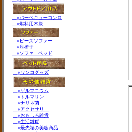
●
バーベキューコンロ
●
燃料用木炭
●
ビーズソファー
●
座椅子
●
ソファーベッド
●
ワンコグッズ
●
ゲルマニウム
●
トルマリン
●
ナリネ菌
●
アクセサリー
●
おもしろ雑貨
●
生活雑貨
●
最先端の美容商品