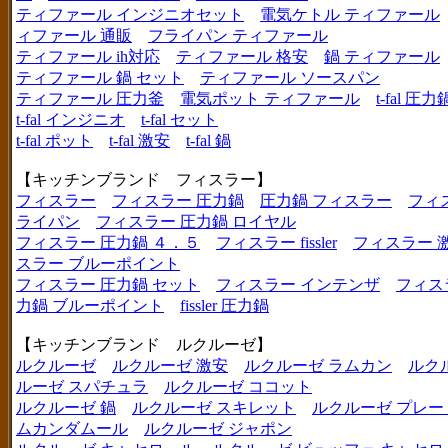
ティファール インジニオセット
電気ケトル ティファール
ィファール 通販
フライパン ティファール
ティファール ih対応
ティファール 格安
鍋 ティファール
ティファール 鍋 セット
ティファール ソースパン
ティファール 圧力釜
電気ポット ティファール
t-fal 圧力
t-fal インジニオ
t-fal セット
t-fal ポット
t-fal 激安
t-fal 鍋
【キッチンブランド フィスラー】
フィスラー
フィスラー 圧力鍋
圧力鍋 フィスラー
フィ
ライパン
フィスラー 圧力鍋 ロイヤル
フィスラー 圧力鍋 ４．５
フィスラー fissler
フィスラー 
スラー ブルーポイント
フィスラー 圧力鍋 セット
フィスラー インテンザ
フィス
力鍋 ブルーポイント
fissler 圧力鍋
【キッチンブランド ルクルーゼ】
ルクルーゼ
ルクルーゼ 激安
ルクルーゼ ラムカン
ルク
ルーゼ スパチュラ
ルクルーゼ ココット
ルクルーゼ 鍋
ルクルーゼ スキレット
ルクルーゼ プレー
ムカンダムール
ルクルーゼ ジャポン