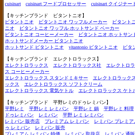
cuisinart
cuisinart フードプロセッサー
cuisinart クイジナー
【キッチンブランド ビタントニオ】
ビタントニオ
ビタントニオ ワッフルメーカー
ビタントニ
ニオ
ビタントニオ ワッフル ホットサンド ベーカー
ビタントニオ コーヒーメーカー
ビタントニオ ホットサン
ホットサンドメーカー ビタントニオ
ホットサンド ビタントニオ
vitantonio ビタントニオ
ビタ
【キッチンブランド エレクトロラックス】
エレクトロラックス
エレクトロラックス社
エレクトロラ
ス コーヒーメーカー
エレクトロラックス スタンドミキサー
エレクトロラックス
ックス
エレクトロラックス ソフトクリーム
エレクトロラックス 電気ケトル
エレクトロラックス ケト
【キッチンブランド 平野レミのドゥレミパン】
平野レミ
平野レミ レミパン
平野レミ 鍋
平野レミ 料理
ドゥレミパン
レミパン
平野 レミ レミパン
レミパン 販売店
プレミアム レミパン
レミパン プレミア
ゥ レミパン
レミパン 販売
プレミアム レミパン 特価
レミパン 取扱店
レミパン 通販