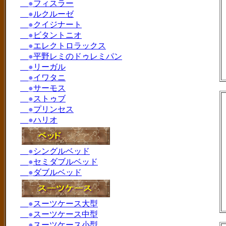
●
フィスラー
●
ルクルーゼ
●
クイジナート
●
ビタントニオ
●
エレクトロラックス
●
平野レミのドゥレミパン
●
リーガル
●
イワタニ
●
サーモス
●
ストゥブ
●
プリンセス
●
ハリオ
●
シングルベッド
●
セミダブルベッド
●
ダブルベッド
●
スーツケース大型
●
スーツケース中型
●
スーツケース小型