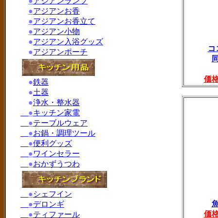
●
アジアンランプ
●
アジアンお香
●
アジアンお香立て
●
アジアン小物
●
アジアン入浴グッズ
コ
●
アジアンポーチ
価
●
鉄器
●
土器
●
浄水・整水器
●
キッチン家電
●
テーブルウェア
●
お鍋・調理ツール
●
便利グッズ
●
ワインセラー
●
おかずうつわ
●
シェフイン
●
デロンギ
価
●
ティファール