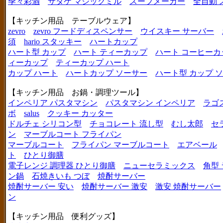
季々彩酒
サタケ マジックミル
スープメーカー
全自動 
【キッチン用品 テーブルウェア】
zevro
zevro フードディスペンサー
ウイスキー サーバー
須
hario スタッキー
ハートカップ
ハート型 カップ
ハート ティーカップ
ハート コーヒーカ
ィーカップ
ティーカップ ハート
カップ ハート
ハートカップ ソーサー
ハート型 カップ 
【キッチン用品 お鍋・調理ツール】
インペリア パスタマシン
パスタマシン インペリア
ラゴ
ボ
salus
クッキー カッター
ドルチェ シリコン型
チョコレート 流し型
むし太郎
セ
ン
マーブルコート フライパン
マーブルコート
フライパン マーブルコート
エアベール
ト
ひとり御膳
電子レンジ 調理器 ひとり御膳
ニューセラミックス
角型
ン鍋
石焼きいも つぼ
焼酎サーバー
焼酎サーバー 安い
焼酎サーバー 激安
激安 焼酎サーバー
ン
【キッチン用品 便利グッズ】