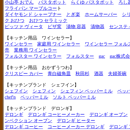
小山亭 おでん
パスタポット
らくゆ パスタポット
ろし
フライパン マーブルコー
ト
ダイヤモンド シャープナー
とぎ楽
ホームサーバー
シ
ク おひつ
おひつ セラミック
ピッツァ ヴィータ
ピザ窯
漬物 容器
漬物器
センステ
【キッチン用品 ワインセラー】
ワインセラー
家庭用 ワインセラー
ワインセラー フォル
売
業務用 ワインセラー
フォルスター ワインセラー
フォルスター
gac
gac株式
【キッチン用品 おかずうつわ】
クリスピー カバー
青白磁角皿
秋田杉
酒器
夫婦茶碗
【キッチンブランド シェフイン】
シェフイン
シェフィン
シェフィン ペッパーミル
ペッ
chef'n
ペッパーミル
ソルト ペッパーミル
【キッチンブランド デロンギ】
デロンギ
デロンギ コーヒーメーカー
デロンギ オーブン
ンベクション オーブン
デロンギ ヒーター
デロンギ コーヒー
コーヒーメーカー デロンギ
デロンギ