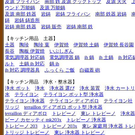
及源 フライパン
南部 鉄 及源 クックトップ
及源 天火
ウンド 万能鍋
及源 万能鍋
及源 南部 鉄器
岩鋳
岩鋳 フライパン
南部 鉄器 岩鋳
鋳
岩鋳 鋳造所
岩鋳 南部 鉄器
岩鋳 販売
岩鋳 南部 鉄
【キッチン用品 土器】
土器
陶珍
陶珍 葉
伊賀焼
伊賀焼 土鍋
伊賀焼 長谷園
長谷
陶板 伊賀焼
いぶしぎん
電気調理器 対応鍋
電気調理器 鍋
ih 鍋
ih 土鍋
ih 対応
ルト
土鍋 ih 対応
鍋 ih
ih 対応 調理器具
ふっくら ご飯
白磁蓋 砲
【キッチン用品 浄水・整水器】
浄水 ポット
浄水
浄水器 選び
浄水 装置
浄水 カート
水
テライヨン
テライヨン ポット型 浄水器
テライヨン 浄水器
テライヨン ディアボロ
テライヨン社
リッジ
terraillon ディアボロ ポット型 浄水器
terraillon ディアボロ
トレビーノ
東レ トレビーノ
浄水器
ビーノ カセッティ mk203x
トレビーノ 浄水器
トレビーノ 203
トレビーノ 203x
東レ 家庭用 浄水器 ト
トリッジ トレビーノ
東レ 浄水器 トレビーノ