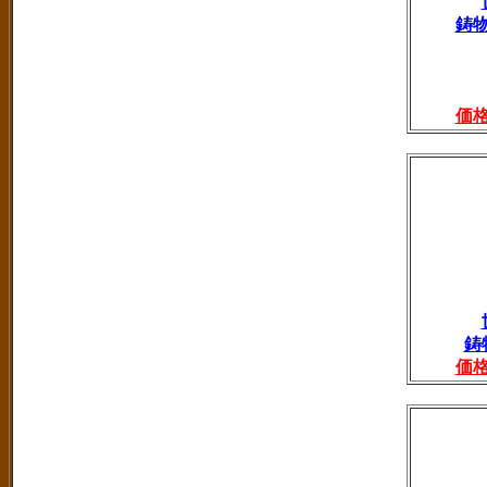
鋳
価
鋳
価