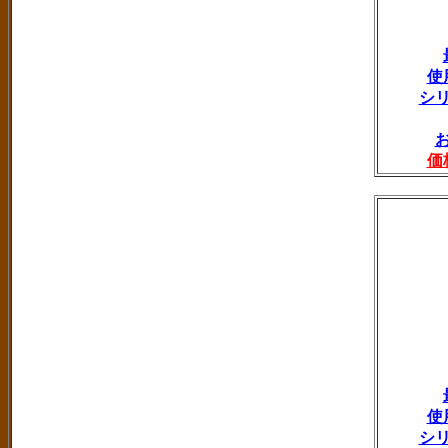
使
シ
価
使
シ