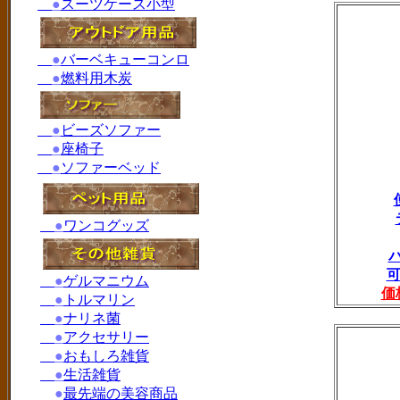
●
スーツケース小型
●
バーベキューコンロ
●
燃料用木炭
●
ビーズソファー
●
座椅子
●
ソファーベッド
●
ワンコグッズ
可
●
ゲルマニウム
価
●
トルマリン
●
ナリネ菌
●
アクセサリー
●
おもしろ雑貨
●
生活雑貨
●
最先端の美容商品