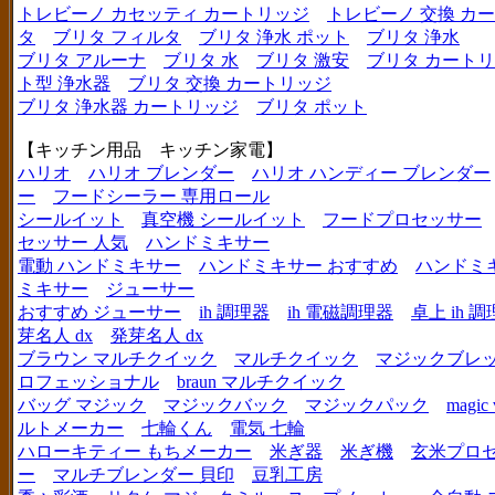
トレビーノ カセッティ カートリッジ
トレビーノ 交換 カ
タ
ブリタ フィルタ
ブリタ 浄水 ポット
ブリタ 浄水
ブリタ アルーナ
ブリタ 水
ブリタ 激安
ブリタ カートリ
ト型 浄水器
ブリタ 交換 カートリッジ
ブリタ 浄水器 カートリッジ
ブリタ ポット
【キッチン用品 キッチン家電】
ハリオ
ハリオ ブレンダー
ハリオ ハンディー ブレンダー
ー
フードシーラー 専用ロール
シールイット
真空機 シールイット
フードプロセッサー
セッサー 人気
ハンドミキサー
電動 ハンドミキサー
ハンドミキサー おすすめ
ハンドミ
ミキサー
ジューサー
おすすめ ジューサー
ih 調理器
ih 電磁調理器
卓上 ih 
芽名人 dx
発芽名人 dx
ブラウン マルチクイック
マルチクイック
マジックブレ
ロフェッショナル
braun マルチクイック
バッグ マジック
マジックバック
マジックパック
magic 
ルトメーカー
七輪くん
電気 七輪
ハローキティー もちメーカー
米ぎ器
米ぎ機
玄米プロ
ー
マルチブレンダー 貝印
豆乳工房