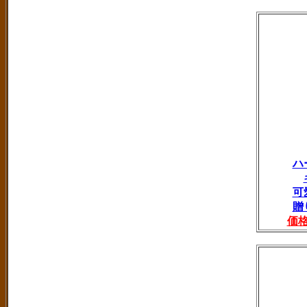
ハ
可
贈
価