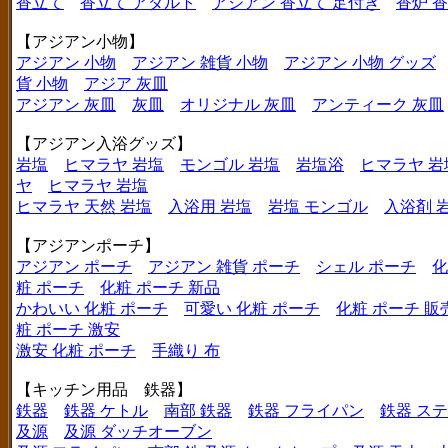
香立て
香立て アダルト
アジアン 香立て 足付き
香炉 
【アジアン小物】
アジアン 小物
アジアン 雑貨 小物
アジアン 小物 グッズ
貨 小物
アジア 灰皿
アジアン 灰皿
灰皿
オリジナル 灰皿
アンティーク 灰皿
【アジアン入浴グッズ】
岩塩
ヒマラヤ 岩塩
モンゴル 岩塩
岩塩浴
ヒマラヤ 岩
ヤ
ヒマラヤ 岩塩
ヒマラヤ 天然 岩塩
入浴用 岩塩
岩塩 モンゴル
入浴剤 
【アジアンポーチ】
アジアン ポーチ
アジアン 雑貨 ポーチ
シェル ポーチ
化
粧 ポーチ
化粧 ポーチ 新品
かわいい 化粧 ポーチ
可愛い 化粧 ポーチ
化粧 ポーチ 販
粧 ポーチ 激安
激安 化粧 ポーチ
手織り 布
【キッチン用品 鉄器】
鉄器
鉄器 ケトル
南部 鉄器
鉄器 フライパン
鉄器 ス
及源
及源 ダッチオーブン