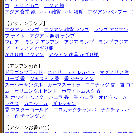
ゴ
アジア カゴ
アジア 籠
アジア 食堂 籠
asian 雑貨
asia 雑貨
アジアン バンブー
【アジアンランプ】
アジアン ランプ
アジアン 雑貨 ランプ
ランプ アジアン
プ ライト
アジアン 照明 ランプ
フロアー ランプ アジアン
アジア ランプ
ランプ アジア
プ
アジアン かざり棚
かざり棚 アジアン
アジアン 家具 かざり棚
【アジアンお香】
ドラゴンブラッド
スピリチュアルガイド
マグノリア 香
ローズ 香
ジャスミン 香
香 ジャスミン
スーパーサンダル
カーマスートラ
ココナッツ 香
香 コ
ム
オリエンタルセント
ホワイトムスク 香
香 ホワイトムスク
バニラ 香
香 バニラ
オピウム
ムー
ックス
カニシュカ
ダルシャン
香 マスターゴールド
ゴロカナグチャンパ
ナグチャンパ
香
香 チャンダン
【アジアンお香立て】