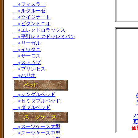
●
フィスラー
●
ルクルーゼ
●
クイジナート
●
ビタントニオ
●
エレクトロラックス
●
平野レミのドゥレミパン
●
リーガル
●
イワタニ
●
サーモス
●
ストゥブ
●
プリンセス
●
ハリオ
●
シングルベッド
●
セミダブルベッド
●
ダブルベッド
可
●
スーツケース大型
価
●
スーツケース中型