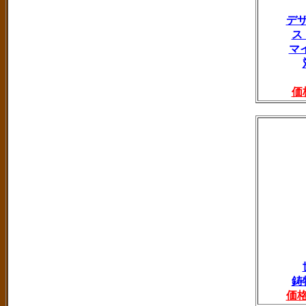
デ
ス
マ
価
鋳
価