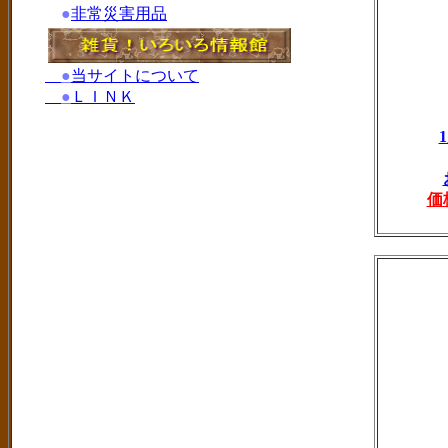
●
非常災害用品
●
当サイトについて
●
ＬＩＮＫ
価