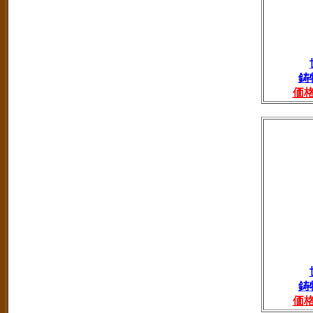
鋳
価
鋳
価