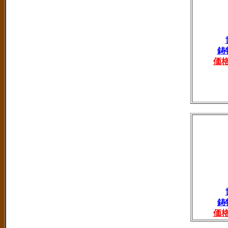
鋳
価
鋳
価