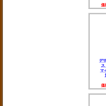
価
デ
ス
マ
価