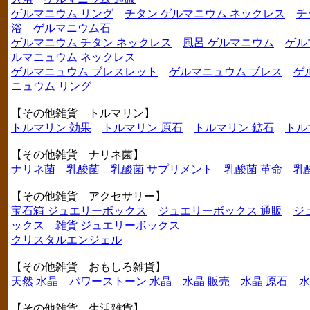
ゲルマニウム リング
チタン ゲルマニウム ネックレス
チ
浴
ゲルマニウム石
ゲルマニウム チタン ネックレス
風呂 ゲルマニウム
ゲル
ルマニュウム ネックレス
ゲルマニュウム ブレスレット
ゲルマニュウム ブレス
ゲ
ニュウム リング
【その他雑貨 トルマリン】
トルマリン 効果
トルマリン 原石
トルマリン 鉱石
トル
【その他雑貨 ナリネ菌】
ナリネ菌
乳酸菌
乳酸菌 サプリメント
乳酸菌 革命
乳
【その他雑貨 アクセサリー】
宝石箱 ジュエリーボックス
ジュエリーボックス 通販
ジ
ックス
雑貨 ジュエリーボックス
クリスタルエンジェル
【その他雑貨 おもしろ雑貨】
天然 水晶
パワーストーン 水晶
水晶 販売
水晶 原石
水
【その他雑貨 生活雑貨】