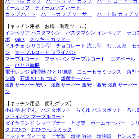
ハート型 カップ
ハート ティーカップ
ハート コーヒーカ
ィーカップ
ティーカップ ハート
カップ ハート
ハートカップ ソーサー
ハート型 カップ 
【キッチン用品 お鍋・調理ツール】
インペリア パスタマシン
パスタマシン インペリア
ラゴ
ボ
salus
クッキー カッター
ドルチェ シリコン型
チョコレート 流し型
むし太郎
セ
ン
マーブルコート フライパン
マーブルコート
フライパン マーブルコート
エアベール
ト
ひとり御膳
電子レンジ 調理器 ひとり御膳
ニューセラミックス
角型
ン鍋
石焼きいも つぼ
焼酎サーバー
焼酎サーバー 安い
焼酎サーバー 激安
激安 焼酎サーバー
ン
【キッチン用品 便利グッズ】
小山亭 おでん
パスタポット
らくゆ パスタポット
ろし
フライパン マーブルコー
ト
ダイヤモンド シャープナー
とぎ楽
ホームサーバー
シ
ク おひつ
おひつ セラミック
ピッツァ ヴィータ
ピザ窯
漬物 容器
漬物器
センステ