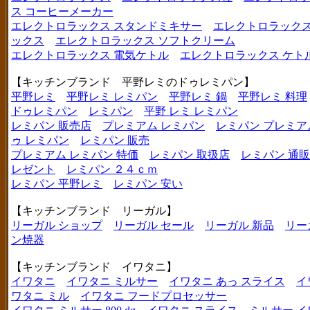
ス コーヒーメーカー
エレクトロラックス スタンドミキサー
エレクトロラックス
ックス
エレクトロラックス ソフトクリーム
エレクトロラックス 電気ケトル
エレクトロラックス ケト
【キッチンブランド 平野レミのドゥレミパン】
平野レミ
平野レミ レミパン
平野レミ 鍋
平野レミ 料理
ドゥレミパン
レミパン
平野 レミ レミパン
レミパン 販売店
プレミアム レミパン
レミパン プレミア
ゥ レミパン
レミパン 販売
プレミアム レミパン 特価
レミパン 取扱店
レミパン 通販
レゼント
レミパン ２４ｃｍ
レミパン 平野レミ
レミパン 安い
【キッチンブランド リーガル】
リーガル ショップ
リーガル セール
リーガル 新品
リー
ン焼器
【キッチンブランド イワタニ】
イワタニ
イワタニ ミルサー
イワタニ あっ スライス
イ
ワタニ ミル
イワタニ フードプロセッサー