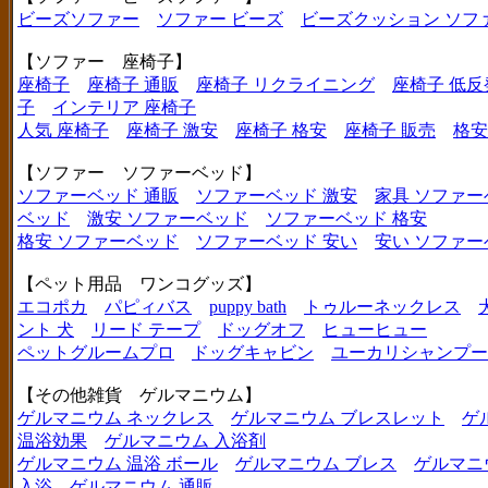
ビーズソファー
ソファー ビーズ
ビーズクッション ソフ
【ソファー 座椅子】
座椅子
座椅子 通販
座椅子 リクライニング
座椅子 低反
子
インテリア 座椅子
人気 座椅子
座椅子 激安
座椅子 格安
座椅子 販売
格安
【ソファー ソファーベッド】
ソファーベッド 通販
ソファーベッド 激安
家具 ソファー
ベッド
激安 ソファーベッド
ソファーベッド 格安
格安 ソファーベッド
ソファーベッド 安い
安い ソファー
【ペット用品 ワンコグッズ】
エコポカ
パピィバス
puppy bath
トゥルーネックレス
ント 犬
リード テープ
ドッグオフ
ヒューヒュー
ペットグルームプロ
ドッグキャビン
ユーカリシャンプー
【その他雑貨 ゲルマニウム】
ゲルマニウム ネックレス
ゲルマニウム ブレスレット
ゲ
温浴効果
ゲルマニウム 入浴剤
ゲルマニウム 温浴 ボール
ゲルマニウム ブレス
ゲルマニ
入浴
ゲルマニウム 通販