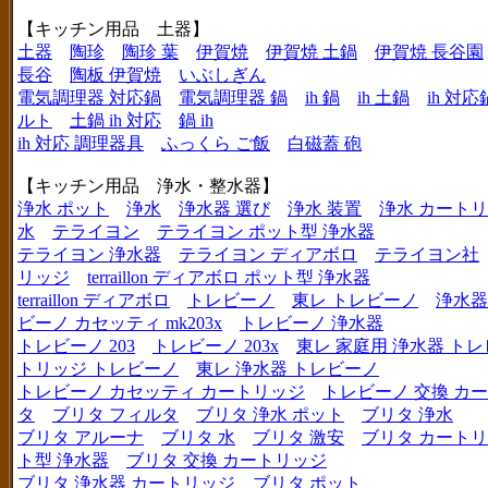
【キッチン用品 土器】
土器
陶珍
陶珍 葉
伊賀焼
伊賀焼 土鍋
伊賀焼 長谷園
長谷
陶板 伊賀焼
いぶしぎん
電気調理器 対応鍋
電気調理器 鍋
ih 鍋
ih 土鍋
ih 対応
ルト
土鍋 ih 対応
鍋 ih
ih 対応 調理器具
ふっくら ご飯
白磁蓋 砲
【キッチン用品 浄水・整水器】
浄水 ポット
浄水
浄水器 選び
浄水 装置
浄水 カート
水
テライヨン
テライヨン ポット型 浄水器
テライヨン 浄水器
テライヨン ディアボロ
テライヨン社
リッジ
terraillon ディアボロ ポット型 浄水器
terraillon ディアボロ
トレビーノ
東レ トレビーノ
浄水器
ビーノ カセッティ mk203x
トレビーノ 浄水器
トレビーノ 203
トレビーノ 203x
東レ 家庭用 浄水器 ト
トリッジ トレビーノ
東レ 浄水器 トレビーノ
トレビーノ カセッティ カートリッジ
トレビーノ 交換 カ
タ
ブリタ フィルタ
ブリタ 浄水 ポット
ブリタ 浄水
ブリタ アルーナ
ブリタ 水
ブリタ 激安
ブリタ カートリ
ト型 浄水器
ブリタ 交換 カートリッジ
ブリタ 浄水器 カートリッジ
ブリタ ポット