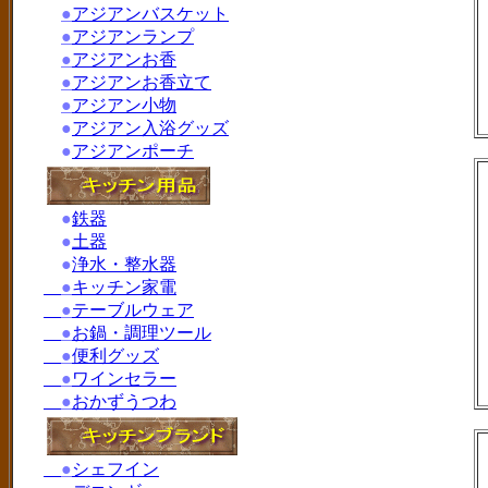
●
アジアンバスケット
●
アジアンランプ
●
アジアンお香
●
アジアンお香立て
●
アジアン小物
●
アジアン入浴グッズ
●
アジアンポーチ
●
鉄器
●
土器
●
浄水・整水器
●
キッチン家電
●
テーブルウェア
●
お鍋・調理ツール
●
便利グッズ
●
ワインセラー
●
おかずうつわ
●
シェフイン