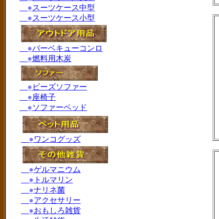
●
スーツケース中型
●
スーツケース小型
●
バーベキューコンロ
●
燃料用木炭
●
ビーズソファー
●
座椅子
●
ソファーベッド
●
ワンコグッズ
●
ゲルマニウム
●
トルマリン
●
ナリネ菌
●
アクセサリー
●
おもしろ雑貨