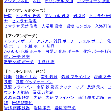
アジアン 灰皿
灰皿
オリジナル 灰皿
アンティーク 灰皿
【アジアン入浴グッズ】
岩塩
ヒマラヤ 岩塩
モンゴル 岩塩
岩塩浴
ヒマラヤ 岩
ヤ
ヒマラヤ 岩塩
ヒマラヤ 天然 岩塩
入浴用 岩塩
岩塩 モンゴル
入浴剤 
【アジアンポーチ】
アジアン ポーチ
アジアン 雑貨 ポーチ
シェル ポーチ
化
粧 ポーチ
化粧 ポーチ 新品
かわいい 化粧 ポーチ
可愛い 化粧 ポーチ
化粧 ポーチ 販
粧 ポーチ 激安
激安 化粧 ポーチ
手織り 布
【キッチン用品 鉄器】
鉄器
鉄器 ケトル
南部 鉄器
鉄器 フライパン
鉄器 ス
及源
及源 ダッチオーブン
及源 フライパン
南部 鉄 及源 クックトップ
及源 天火
ウンド 万能鍋
及源 万能鍋
及源 南部 鉄器
岩鋳
岩鋳 フライパン
南部 鉄器 岩鋳
鋳
岩鋳 鋳造所
岩鋳 南部 鉄器
岩鋳 販売
岩鋳 南部 鉄