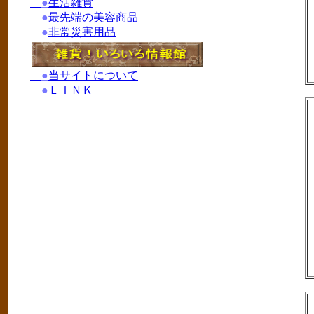
●
生活雑貨
●
最先端の美容商品
●
非常災害用品
●
当サイトについて
●
ＬＩＮＫ