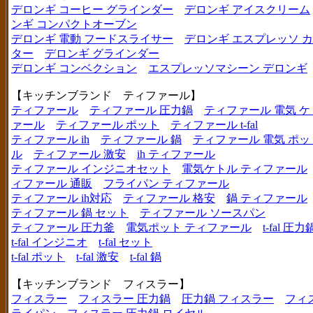
デロンギ コーヒー グラインダー
デロンギ アイスクリーム
ンギ コンパクトオーブン
デロンギ 電動 フードスライサー
デロンギ エスプレッソ 
ター
デロンギ グラインダー
デロンギ コンベクション
エスプレッソマシーン デロンギ
【キッチンブランド ティファール】
ティファール
ティファール 圧力鍋
ティファール 電気 ケ
ァール
ティファール ポット
ティファール t-fal
ティファール ih
ティファール 鍋
ティファール 電気 ポッ
ル
ティファール 激安
ih ティファール
ティファール インジニオセット
電気ケトル ティファール
ィファール 通販
フライパン ティファール
ティファール ih対応
ティファール 格安
鍋 ティファール
ティファール 鍋 セット
ティファール ソースパン
ティファール 圧力釜
電気ポット ティファール
t-fal 圧力
t-fal インジニオ
t-fal セット
t-fal ポット
t-fal 激安
t-fal 鍋
【キッチンブランド フィスラー】
フィスラー
フィスラー 圧力鍋
圧力鍋 フィスラー
フィ