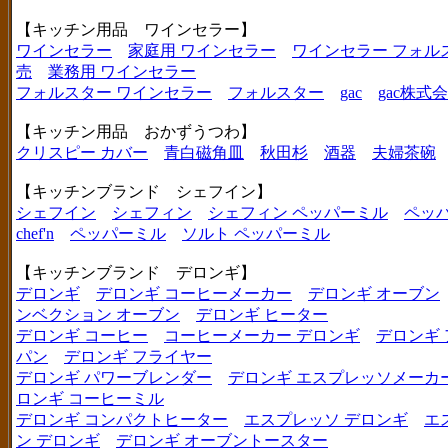
【キッチン用品 ワインセラー】
ワインセラー
家庭用 ワインセラー
ワインセラー フォル
売
業務用 ワインセラー
フォルスター ワインセラー
フォルスター
gac
gac株式
【キッチン用品 おかずうつわ】
クリスピー カバー
青白磁角皿
秋田杉
酒器
夫婦茶碗
【キッチンブランド シェフイン】
シェフイン
シェフィン
シェフィン ペッパーミル
ペッ
chef'n
ペッパーミル
ソルト ペッパーミル
【キッチンブランド デロンギ】
デロンギ
デロンギ コーヒーメーカー
デロンギ オーブン
ンベクション オーブン
デロンギ ヒーター
デロンギ コーヒー
コーヒーメーカー デロンギ
デロンギ
パン
デロンギ フライヤー
デロンギ パワーブレンダー
デロンギ エスプレッソメーカ
ロンギ コーヒーミル
デロンギ コンパクトヒーター
エスプレッソ デロンギ
エ
ン デロンギ
デロンギ オーブントースター