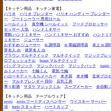
【キッチン用品 キッチン家電】
ハリオ
ハリオ ブレンダー
ハリオ ハンディー ブレンダー
ー
フードシーラー 専用ロール
シールイット
真空機 シールイット
フードプロセッサー
セッサー 人気
ハンドミキサー
電動 ハンドミキサー
ハンドミキサー おすすめ
ハンドミ
ミキサー
ジューサー
おすすめ ジューサー
ih 調理器
ih 電磁調理器
卓上 ih 
芽名人 dx
発芽名人 dx
ブラウン マルチクイック
マルチクイック
マジックブレ
ロフェッショナル
braun マルチクイック
バッグ マジック
マジックバック
マジックパック
magic 
ルトメーカー
七輪くん
電気 七輪
ハローキティー もちメーカー
米ぎ器
米ぎ機
玄米プロ
ー
マルチブレンダー 貝印
豆乳工房
季々彩酒
サタケ マジックミル
スープメーカー
全自動 
【キッチン用品 テーブルウェア】
zevro
zevro フードディスペンサー
ウイスキー サーバー
須
hario スタッキー
ハートカップ