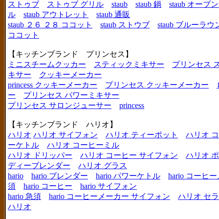
ストゥブ
ストゥブ グリル
staub
staub 鍋
staub オー
ル
staub アウトレット
staub 通販
staub ２６ ２８ ココット
staub ストウブ
staub ブルーラ
ココット
【キッチンブランド プリンセス】
ミニスチームクッカー
スティックミキサー
プリンセス 
キサー
クッキーメーカー
princess クッキーメーカー
プリンセス クッキーメーカー
ー
プリンセス パワーミキサー
プリンセス サロンジューサー
princess
【キッチンブランド ハリオ】
ハリオ
ハリオ サイフォン
ハリオ ティーポット
ハリオ 
ーケトル
ハリオ コーヒーミル
ハリオ ドリッパー
ハリオ コーヒー サイフォン
ハリオ 
ディーブレンダー
ハリオ グラス
hario
hario ブレンダー
hario パワーケトル
hario コー
須
hario コーヒー
hario サイフォン
hario 急須
hario コーヒーメーカー サイフォン
ハリオ セ
ハリオ