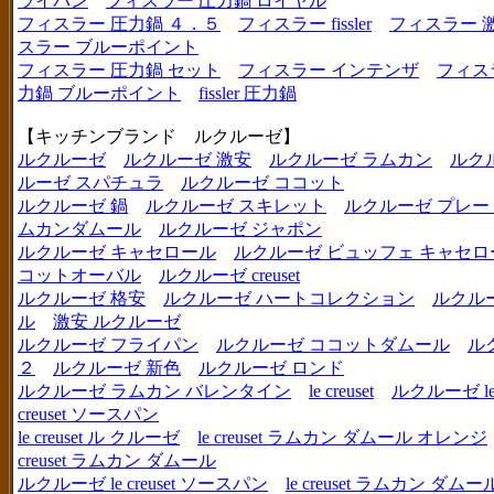
ライパン
フィスラー 圧力鍋 ロイヤル
フィスラー 圧力鍋 ４．５
フィスラー fissler
フィスラー 
スラー ブルーポイント
フィスラー 圧力鍋 セット
フィスラー インテンザ
フィス
力鍋 ブルーポイント
fissler 圧力鍋
【キッチンブランド ルクルーゼ】
ルクルーゼ
ルクルーゼ 激安
ルクルーゼ ラムカン
ルク
ルーゼ スパチュラ
ルクルーゼ ココット
ルクルーゼ 鍋
ルクルーゼ スキレット
ルクルーゼ プレー
ムカンダムール
ルクルーゼ ジャポン
ルクルーゼ キャセロール
ルクルーゼ ビュッフェ キャセロ
コットオーバル
ルクルーゼ creuset
ルクルーゼ 格安
ルクルーゼ ハートコレクション
ルクル
ル
激安 ルクルーゼ
ルクルーゼ フライパン
ルクルーゼ ココットダムール
ル
２
ルクルーゼ 新色
ルクルーゼ ロンド
ルクルーゼ ラムカン バレンタイン
le creuset
ルクルーゼ le c
creuset ソースパン
le creuset ル クルーゼ
le creuset ラムカン ダムール オレンジ
creuset ラムカン ダムール
ルクルーゼ le creuset ソースパン
le creuset ラムカン 