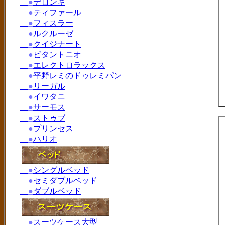
●
デロンギ
●
ティファール
●
フィスラー
●
ルクルーゼ
●
クイジナート
●
ビタントニオ
●
エレクトロラックス
●
平野レミのドゥレミパン
●
リーガル
●
イワタニ
●
サーモス
●
ストゥブ
●
プリンセス
●
ハリオ
●
シングルベッド
●
セミダブルベッド
●
ダブルベッド
●
スーツケース大型