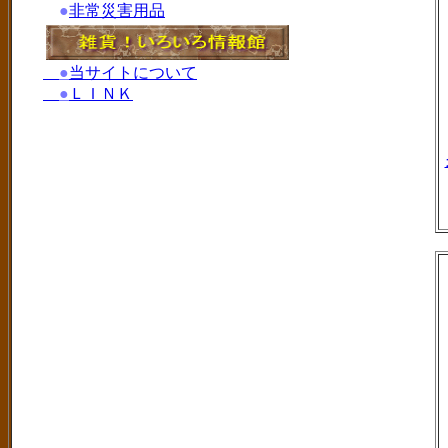
●
非常災害用品
●
当サイトについて
●
ＬＩＮＫ