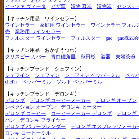
ピッツァ ヴィータ
ピザ窯
漬物 容器
漬物器
センステ
【キッチン用品 ワインセラー】
ワインセラー
家庭用 ワインセラー
ワインセラー フォル
売
業務用 ワインセラー
フォルスター ワインセラー
フォルスター
gac
gac株式
【キッチン用品 おかずうつわ】
クリスピー カバー
青白磁角皿
秋田杉
酒器
夫婦茶碗
【キッチンブランド シェフイン】
シェフイン
シェフィン
シェフィン ペッパーミル
ペッ
chef'n
ペッパーミル
ソルト ペッパーミル
【キッチンブランド デロンギ】
デロンギ
デロンギ コーヒーメーカー
デロンギ オーブン
ンベクション オーブン
デロンギ ヒーター
デロンギ コーヒー
コーヒーメーカー デロンギ
デロンギ
パン
デロンギ フライヤー
デロンギ パワーブレンダー
デロンギ エスプレッソメーカ
ロンギ コーヒーミル