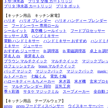
ト型 浄水器
ブリタ 交換 カートリッジ
ブリタ 浄水器 カートリッジ
ブリタ ポット
【キッチン用品 キッチン家電】
ハリオ
ハリオ ブレンダー
ハリオ ハンディー ブレンダー
ー
フードシーラー 専用ロール
シールイット
真空機 シールイット
フードプロセッサー
セッサー 人気
ハンドミキサー
電動 ハンドミキサー
ハンドミキサー おすすめ
ハンドミ
ミキサー
ジューサー
おすすめ ジューサー
ih 調理器
ih 電磁調理器
卓上 ih 
芽名人 dx
発芽名人 dx
ブラウン マルチクイック
マルチクイック
マジックブレ
ロフェッショナル
braun マルチクイック
バッグ マジック
マジックバック
マジックパック
magic 
ルトメーカー
七輪くん
電気 七輪
ハローキティー もちメーカー
米ぎ器
米ぎ機
玄米プロ
ー
マルチブレンダー 貝印
豆乳工房
季々彩酒
サタケ マジックミル
スープメーカー
全自動 
【キッチン用品 テーブルウェア】
zevro
zevro フードディスペンサー
ウイスキー サーバー