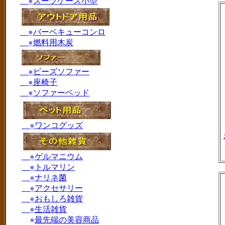
●
スーツケース小型
●
バーベキューコンロ
●
燃料用木炭
●
ビーズソファー
●
座椅子
●
ソファーベッド
●
ワンコグッズ
●
ゲルマニウム
●
トルマリン
●
ナリネ菌
●
アクセサリー
●
おもしろ雑貨
●
生活雑貨
●
最先端の美容商品