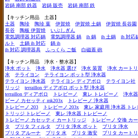
岩鋳 南部 鉄器
岩鋳 販売
岩鋳 南部 鉄
【キッチン用品 土器】
土器
陶珍
陶珍 葉
伊賀焼
伊賀焼 土鍋
伊賀焼 長谷園
長谷
陶板 伊賀焼
いぶしぎん
電気調理器 対応鍋
電気調理器 鍋
ih 鍋
ih 土鍋
ih 対応
ルト
土鍋 ih 対応
鍋 ih
ih 対応 調理器具
ふっくら ご飯
白磁蓋 砲
【キッチン用品 浄水・整水器】
浄水 ポット
浄水
浄水器 選び
浄水 装置
浄水 カート
水
テライヨン
テライヨン ポット型 浄水器
テライヨン 浄水器
テライヨン ディアボロ
テライヨン社
リッジ
terraillon ディアボロ ポット型 浄水器
terraillon ディアボロ
トレビーノ
東レ トレビーノ
浄水器
ビーノ カセッティ mk203x
トレビーノ 浄水器
トレビーノ 203
トレビーノ 203x
東レ 家庭用 浄水器 ト
トリッジ トレビーノ
東レ 浄水器 トレビーノ
トレビーノ カセッティ カートリッジ
トレビーノ 交換 カ
タ
ブリタ フィルタ
ブリタ 浄水 ポット
ブリタ 浄水
ブリタ アルーナ
ブリタ 水
ブリタ 激安
ブリタ カートリ