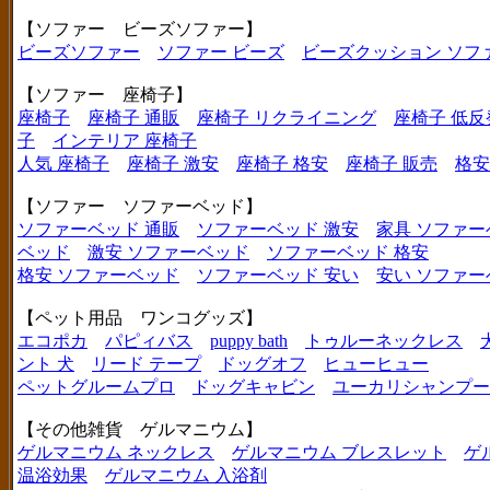
【ソファー ビーズソファー】
ビーズソファー
ソファー ビーズ
ビーズクッション ソフ
【ソファー 座椅子】
座椅子
座椅子 通販
座椅子 リクライニング
座椅子 低反
子
インテリア 座椅子
人気 座椅子
座椅子 激安
座椅子 格安
座椅子 販売
格安
【ソファー ソファーベッド】
ソファーベッド 通販
ソファーベッド 激安
家具 ソファー
ベッド
激安 ソファーベッド
ソファーベッド 格安
格安 ソファーベッド
ソファーベッド 安い
安い ソファー
【ペット用品 ワンコグッズ】
エコポカ
パピィバス
puppy bath
トゥルーネックレス
ント 犬
リード テープ
ドッグオフ
ヒューヒュー
ペットグルームプロ
ドッグキャビン
ユーカリシャンプー
【その他雑貨 ゲルマニウム】
ゲルマニウム ネックレス
ゲルマニウム ブレスレット
ゲ
温浴効果
ゲルマニウム 入浴剤