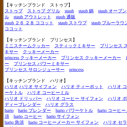
【キッチンブランド ストゥブ】
ストゥブ
ストゥブ グリル
staub
staub 鍋
staub オー
ル
staub アウトレット
staub 通販
staub ２６ ２８ ココット
staub ストウブ
staub ブルーラ
ココット
【キッチンブランド プリンセス】
ミニスチームクッカー
スティックミキサー
プリンセス 
キサー
クッキーメーカー
princess クッキーメーカー
プリンセス クッキーメーカー
ー
プリンセス パワーミキサー
プリンセス サロンジューサー
princess
【キッチンブランド ハリオ】
ハリオ
ハリオ サイフォン
ハリオ ティーポット
ハリオ 
ーケトル
ハリオ コーヒーミル
ハリオ ドリッパー
ハリオ コーヒー サイフォン
ハリオ 
ディーブレンダー
ハリオ グラス
hario
hario ブレンダー
hario パワーケトル
hario コー
須
hario コーヒー
hario サイフォン
hario 急須
hario コーヒーメーカー サイフォン
ハリオ セ