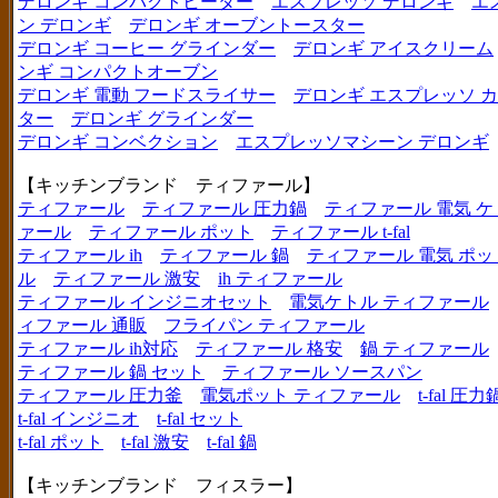
デロンギ コンパクトヒーター
エスプレッソ デロンギ
エ
ン デロンギ
デロンギ オーブントースター
デロンギ コーヒー グラインダー
デロンギ アイスクリーム
ンギ コンパクトオーブン
デロンギ 電動 フードスライサー
デロンギ エスプレッソ 
ター
デロンギ グラインダー
デロンギ コンベクション
エスプレッソマシーン デロンギ
【キッチンブランド ティファール】
ティファール
ティファール 圧力鍋
ティファール 電気 ケ
ァール
ティファール ポット
ティファール t-fal
ティファール ih
ティファール 鍋
ティファール 電気 ポッ
ル
ティファール 激安
ih ティファール
ティファール インジニオセット
電気ケトル ティファール
ィファール 通販
フライパン ティファール
ティファール ih対応
ティファール 格安
鍋 ティファール
ティファール 鍋 セット
ティファール ソースパン
ティファール 圧力釜
電気ポット ティファール
t-fal 圧力
t-fal インジニオ
t-fal セット
t-fal ポット
t-fal 激安
t-fal 鍋
【キッチンブランド フィスラー】