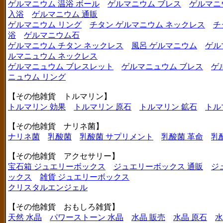
ゲルマニウム 温浴 ボール
ゲルマニウム ブレス
ゲルマニ
入浴
ゲルマニウム 通販
ゲルマニウム リング
チタン ゲルマニウム ネックレス
チ
浴
ゲルマニウム石
ゲルマニウム チタン ネックレス
風呂 ゲルマニウム
ゲル
ルマニュウム ネックレス
ゲルマニュウム ブレスレット
ゲルマニュウム ブレス
ゲ
ニュウム リング
【その他雑貨 トルマリン】
トルマリン 効果
トルマリン 原石
トルマリン 鉱石
トル
【その他雑貨 ナリネ菌】
ナリネ菌
乳酸菌
乳酸菌 サプリメント
乳酸菌 革命
乳
【その他雑貨 アクセサリー】
宝石箱 ジュエリーボックス
ジュエリーボックス 通販
ジ
ックス
雑貨 ジュエリーボックス
クリスタルエンジェル
【その他雑貨 おもしろ雑貨】
天然 水晶
パワーストーン 水晶
水晶 販売
水晶 原石
水