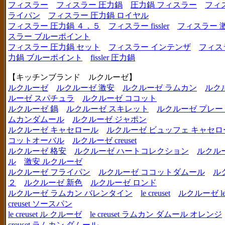
フィスラー
フィスラー 圧力鍋
圧力鍋 フィスラー
フィ
ライパン
フィスラー 圧力鍋 ロイヤル
フィスラー 圧力鍋 ４．５
フィスラー fissler
フィスラー 
スラー ブルーポイント
フィスラー 圧力鍋 セット
フィスラー インテンザ
フィス
力鍋 ブルーポイント
fissler 圧力鍋
【キッチンブランド ルクルーゼ】
ルクルーゼ
ルクルーゼ 激安
ルクルーゼ ラムカン
ルク
ルーゼ スパチュラ
ルクルーゼ ココット
ルクルーゼ 鍋
ルクルーゼ スキレット
ルクルーゼ プレー
ムカンダムール
ルクルーゼ ジャポン
ルクルーゼ キャセロール
ルクルーゼ ビュッフェ キャセロ
コットオーバル
ルクルーゼ creuset
ルクルーゼ 格安
ルクルーゼ ハートコレクション
ルクル
ル
激安 ルクルーゼ
ルクルーゼ フライパン
ルクルーゼ ココットダムール
ル
２
ルクルーゼ 新色
ルクルーゼ ロンド
ルクルーゼ ラムカン バレンタイン
le creuset
ルクルーゼ le c
creuset ソースパン
le creuset ル クルーゼ
le creuset ラムカン ダムール オレンジ
creuset ラムカン ダムール