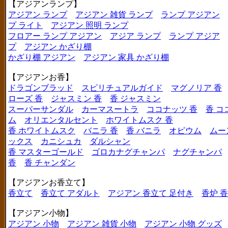
【アジアンランプ】
アジアン ランプ
アジアン 雑貨 ランプ
ランプ アジアン
プ ライト
アジアン 照明 ランプ
フロアー ランプ アジアン
アジア ランプ
ランプ アジア
プ
アジアン かざり棚
かざり棚 アジアン
アジアン 家具 かざり棚
【アジアンお香】
ドラゴンブラッド
スピリチュアルガイド
マグノリア 香
ローズ 香
ジャスミン 香
香 ジャスミン
スーパーサンダル
カーマスートラ
ココナッツ 香
香 コ
ム
オリエンタルセント
ホワイトムスク 香
香 ホワイトムスク
バニラ 香
香 バニラ
オピウム
ムー
ックス
カニシュカ
ダルシャン
香 マスターゴールド
ゴロカナグチャンパ
ナグチャンパ
香
香 チャンダン
【アジアンお香立て】
香立て
香立て アダルト
アジアン 香立て 足付き
香炉 
【アジアン小物】
アジアン 小物
アジアン 雑貨 小物
アジアン 小物 グッズ