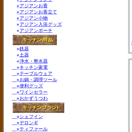
●
アジアンお香
●
アジアンお香立て
●
アジアン小物
●
アジアン入浴グッズ
●
アジアンポーチ
●
鉄器
●
土器
●
浄水・整水器
●
キッチン家電
●
テーブルウェア
●
お鍋・調理ツール
●
便利グッズ
●
ワインセラー
●
おかずうつわ
●
シェフイン
●
デロンギ
●
ティファール