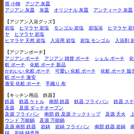
貨 小物
アジア 灰皿
アジアン 灰皿
灰皿
オリジナル 灰皿
アンティーク 灰皿
【アジアン入浴グッズ】
岩塩
ヒマラヤ 岩塩
モンゴル 岩塩
岩塩浴
ヒマラヤ 岩
ヤ
ヒマラヤ 岩塩
ヒマラヤ 天然 岩塩
入浴用 岩塩
岩塩 モンゴル
入浴剤 
【アジアンポーチ】
アジアン ポーチ
アジアン 雑貨 ポーチ
シェル ポーチ
化
粧 ポーチ
化粧 ポーチ 新品
かわいい 化粧 ポーチ
可愛い 化粧 ポーチ
化粧 ポーチ 販
粧 ポーチ 激安
激安 化粧 ポーチ
手織り 布
【キッチン用品 鉄器】
鉄器
鉄器 ケトル
南部 鉄器
鉄器 フライパン
鉄器 ス
及源
及源 ダッチオーブン
及源 フライパン
南部 鉄 及源 クックトップ
及源 天火
ウンド 万能鍋
及源 万能鍋
及源 南部 鉄器
岩鋳
岩鋳 フライパン
南部 鉄器 岩鋳
鋳
岩鋳 鋳造所