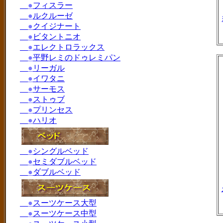
●
フィスラー
●
ルクルーゼ
●
クイジナート
●
ビタントニオ
●
エレクトロラックス
●
平野レミのドゥレミパン
●
リーガル
●
イワタニ
●
サーモス
●
ストゥブ
●
プリンセス
●
ハリオ
●
シングルベッド
●
セミダブルベッド
●
ダブルベッド
●
スーツケース大型
●
スーツケース中型