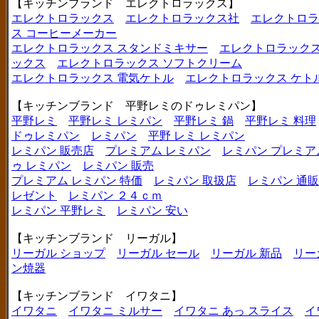
【キッチンブランド エレクトロラックス】
エレクトロラックス
エレクトロラックス社
エレクトロラ
ス コーヒーメーカー
エレクトロラックス スタンドミキサー
エレクトロラックス
ックス
エレクトロラックス ソフトクリーム
エレクトロラックス 電気ケトル
エレクトロラックス ケト
【キッチンブランド 平野レミのドゥレミパン】
平野レミ
平野レミ レミパン
平野レミ 鍋
平野レミ 料理
ドゥレミパン
レミパン
平野 レミ レミパン
レミパン 販売店
プレミアム レミパン
レミパン プレミア
ゥ レミパン
レミパン 販売
プレミアム レミパン 特価
レミパン 取扱店
レミパン 通販
レゼント
レミパン ２４ｃｍ
レミパン 平野レミ
レミパン 安い
【キッチンブランド リーガル】
リーガル ショップ
リーガル セール
リーガル 新品
リー
ン焼器
【キッチンブランド イワタニ】
イワタニ
イワタニ ミルサー
イワタニ あっ スライス
イ