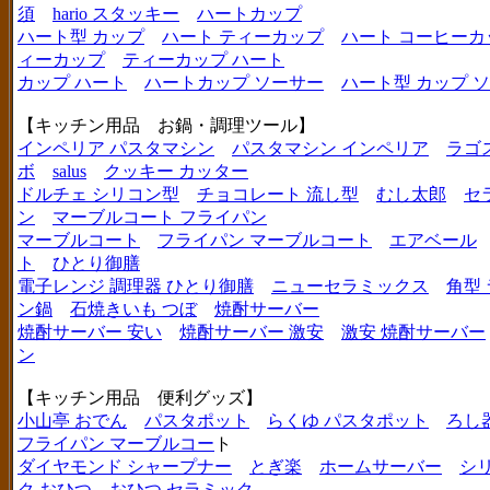
須
hario スタッキー
ハートカップ
ハート型 カップ
ハート ティーカップ
ハート コーヒーカ
ィーカップ
ティーカップ ハート
カップ ハート
ハートカップ ソーサー
ハート型 カップ 
【キッチン用品 お鍋・調理ツール】
インペリア パスタマシン
パスタマシン インペリア
ラゴ
ボ
salus
クッキー カッター
ドルチェ シリコン型
チョコレート 流し型
むし太郎
セ
ン
マーブルコート フライパン
マーブルコート
フライパン マーブルコート
エアベール
ト
ひとり御膳
電子レンジ 調理器 ひとり御膳
ニューセラミックス
角型
ン鍋
石焼きいも つぼ
焼酎サーバー
焼酎サーバー 安い
焼酎サーバー 激安
激安 焼酎サーバー
ン
【キッチン用品 便利グッズ】
小山亭 おでん
パスタポット
らくゆ パスタポット
ろし
フライパン マーブルコー
ト
ダイヤモンド シャープナー
とぎ楽
ホームサーバー
シ
ク おひつ
おひつ セラミック