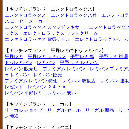
【キッチンブランド エレクトロラックス】
エレクトロラックス
エレクトロラックス社
エレクトロラ
ス コーヒーメーカー
エレクトロラックス スタンドミキサー
エレクトロラックス
ックス
エレクトロラックス ソフトクリーム
エレクトロラックス 電気ケトル
エレクトロラックス ケト
【キッチンブランド 平野レミのドゥレミパン】
平野レミ
平野レミ レミパン
平野レミ 鍋
平野レミ 料理
ドゥレミパン
レミパン
平野 レミ レミパン
レミパン 販売店
プレミアム レミパン
レミパン プレミア
ゥ レミパン
レミパン 販売
プレミアム レミパン 特価
レミパン 取扱店
レミパン 通販
レゼント
レミパン ２４ｃｍ
レミパン 平野レミ
レミパン 安い
【キッチンブランド リーガル】
リーガル ショップ
リーガル セール
リーガル 新品
リー
ン焼器
【キッチンブランド イワタニ】