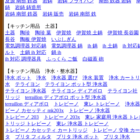
及源 南部 鉄器
岩鋳
岩鋳 フライパン
南部 鉄器 岩鋳
鋳
岩鋳 鋳造所
岩鋳 南部 鉄器
岩鋳 販売
岩鋳 南部 鉄
【キッチン用品 土器】
土器
陶珍
陶珍 葉
伊賀焼
伊賀焼 土鍋
伊賀焼 長谷園
長谷
陶板 伊賀焼
いぶしぎん
電気調理器 対応鍋
電気調理器 鍋
ih 鍋
ih 土鍋
ih 対応
ルト
土鍋 ih 対応
鍋 ih
ih 対応 調理器具
ふっくら ご飯
白磁蓋 砲
【キッチン用品 浄水・整水器】
浄水 ポット
浄水
浄水器 選び
浄水 装置
浄水 カート
水
テライヨン
テライヨン ポット型 浄水器
テライヨン 浄水器
テライヨン ディアボロ
テライヨン社
リッジ
terraillon ディアボロ ポット型 浄水器
terraillon ディアボロ
トレビーノ
東レ トレビーノ
浄水器
ビーノ カセッティ mk203x
トレビーノ 浄水器
トレビーノ 203
トレビーノ 203x
東レ 家庭用 浄水器 ト
トリッジ トレビーノ
東レ 浄水器 トレビーノ
トレビーノ カセッティ カートリッジ
トレビーノ 交換 カ
タ
ブリタ フィルタ
ブリタ 浄水 ポット
ブリタ 浄水