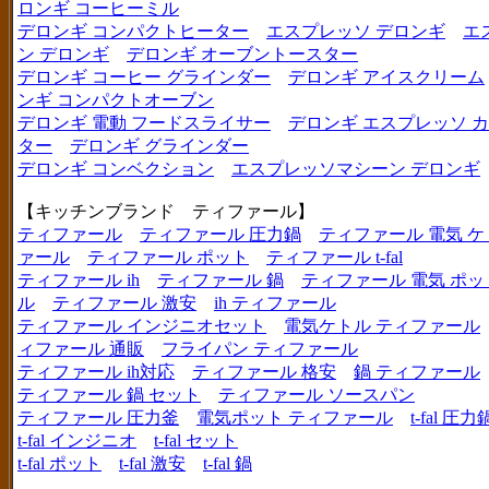
ロンギ コーヒーミル
デロンギ コンパクトヒーター
エスプレッソ デロンギ
エ
ン デロンギ
デロンギ オーブントースター
デロンギ コーヒー グラインダー
デロンギ アイスクリーム
ンギ コンパクトオーブン
デロンギ 電動 フードスライサー
デロンギ エスプレッソ 
ター
デロンギ グラインダー
デロンギ コンベクション
エスプレッソマシーン デロンギ
【キッチンブランド ティファール】
ティファール
ティファール 圧力鍋
ティファール 電気 ケ
ァール
ティファール ポット
ティファール t-fal
ティファール ih
ティファール 鍋
ティファール 電気 ポッ
ル
ティファール 激安
ih ティファール
ティファール インジニオセット
電気ケトル ティファール
ィファール 通販
フライパン ティファール
ティファール ih対応
ティファール 格安
鍋 ティファール
ティファール 鍋 セット
ティファール ソースパン
ティファール 圧力釜
電気ポット ティファール
t-fal 圧力
t-fal インジニオ
t-fal セット
t-fal ポット
t-fal 激安
t-fal 鍋