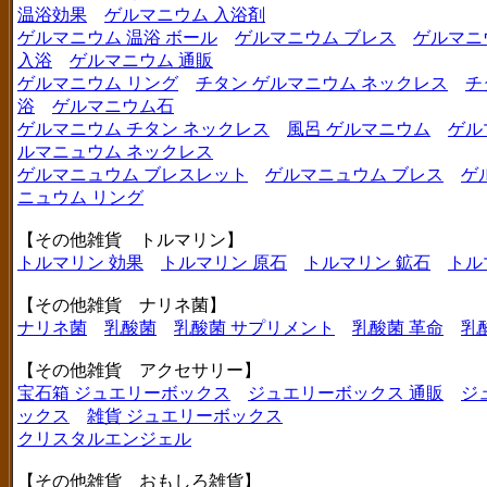
温浴効果
ゲルマニウム 入浴剤
ゲルマニウム 温浴 ボール
ゲルマニウム ブレス
ゲルマニ
入浴
ゲルマニウム 通販
ゲルマニウム リング
チタン ゲルマニウム ネックレス
チ
浴
ゲルマニウム石
ゲルマニウム チタン ネックレス
風呂 ゲルマニウム
ゲル
ルマニュウム ネックレス
ゲルマニュウム ブレスレット
ゲルマニュウム ブレス
ゲ
ニュウム リング
【その他雑貨 トルマリン】
トルマリン 効果
トルマリン 原石
トルマリン 鉱石
トル
【その他雑貨 ナリネ菌】
ナリネ菌
乳酸菌
乳酸菌 サプリメント
乳酸菌 革命
乳
【その他雑貨 アクセサリー】
宝石箱 ジュエリーボックス
ジュエリーボックス 通販
ジ
ックス
雑貨 ジュエリーボックス
クリスタルエンジェル
【その他雑貨 おもしろ雑貨】