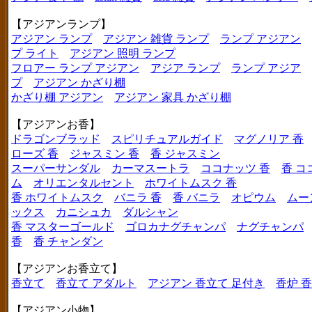
【アジアンランプ】
アジアン ランプ
アジアン 雑貨 ランプ
ランプ アジアン
プ ライト
アジアン 照明 ランプ
フロアー ランプ アジアン
アジア ランプ
ランプ アジア
プ
アジアン かざり棚
かざり棚 アジアン
アジアン 家具 かざり棚
【アジアンお香】
ドラゴンブラッド
スピリチュアルガイド
マグノリア 香
ローズ 香
ジャスミン 香
香 ジャスミン
スーパーサンダル
カーマスートラ
ココナッツ 香
香 コ
ム
オリエンタルセント
ホワイトムスク 香
香 ホワイトムスク
バニラ 香
香 バニラ
オピウム
ムー
ックス
カニシュカ
ダルシャン
香 マスターゴールド
ゴロカナグチャンパ
ナグチャンパ
香
香 チャンダン
【アジアンお香立て】
香立て
香立て アダルト
アジアン 香立て 足付き
香炉 
【アジアン小物】