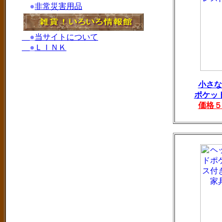
●
非常災害用品
●
当サイトについて
●
ＬＩＮＫ
小さな
ポケッ
価格５