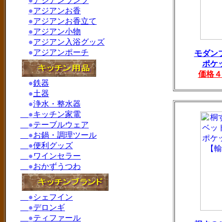
●
アジアンランプ
●
アジアンお香
●
アジアンお香立て
●
アジアン小物
●
アジアン入浴グッズ
●
アジアンポーチ
モダン
ポケ
価格４
●
鉄器
●
土器
●
浄水・整水器
●
キッチン家電
●
テーブルウェア
●
お鍋・調理ツール
●
便利グッズ
●
ワインセラー
●
おかずうつわ
●
シェフイン
●
デロンギ
●
ティファール