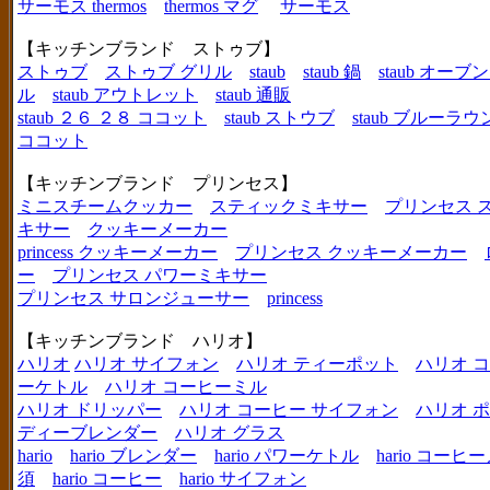
サーモス thermos
thermos マグ
サーモス
【キッチンブランド ストゥブ】
ストゥブ
ストゥブ グリル
staub
staub 鍋
staub オー
ル
staub アウトレット
staub 通販
staub ２６ ２８ ココット
staub ストウブ
staub ブルーラ
ココット
【キッチンブランド プリンセス】
ミニスチームクッカー
スティックミキサー
プリンセス 
キサー
クッキーメーカー
princess クッキーメーカー
プリンセス クッキーメーカー
ー
プリンセス パワーミキサー
プリンセス サロンジューサー
princess
【キッチンブランド ハリオ】
ハリオ
ハリオ サイフォン
ハリオ ティーポット
ハリオ 
ーケトル
ハリオ コーヒーミル
ハリオ ドリッパー
ハリオ コーヒー サイフォン
ハリオ 
ディーブレンダー
ハリオ グラス
hario
hario ブレンダー
hario パワーケトル
hario コー
須
hario コーヒー
hario サイフォン