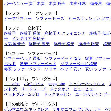
バーベキュー 炭
木炭
木炭 販売
木炭 価格
備長炭
備
【ソファー ビーズソファー】
ビーズソファー
ソファー ビーズ
ビーズクッション ソフ
【ソファー 座椅子】
座椅子
座椅子 通販
座椅子 リクライニング
座椅子 低反
子
インテリア 座椅子
人気 座椅子
座椅子 激安
座椅子 格安
座椅子 販売
格安
【ソファー ソファーベッド】
ソファーベッド 通販
ソファーベッド 激安
家具 ソファー
ベッド
激安 ソファーベッド
ソファーベッド 格安
格安 ソファーベッド
ソファーベッド 安い
安い ソファー
【ペット用品 ワンコグッズ】
エコポカ
パピィバス
puppy bath
トゥルーネックレス
ント 犬
リード テープ
ドッグオフ
ヒューヒュー
ペットグルームプロ
ドッグキャビン
ユーカリシャンプー
【その他雑貨 ゲルマニウム】
ゲルマニウム ネックレス
ゲルマニウム ブレスレット
ゲ