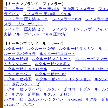
【キッチンブランド フィスラー】
フィスラー
フィスラー 圧力鍋
圧力鍋 フィスラー
フィ
ライパン
フィスラー 圧力鍋 ロイヤル
フィスラー 圧力鍋 ４．５
フィスラー fissler
フィスラー 
スラー ブルーポイント
フィスラー 圧力鍋 セット
フィスラー インテンザ
フィス
力鍋 ブルーポイント
fissler 圧力鍋
【キッチンブランド ルクルーゼ】
ルクルーゼ
ルクルーゼ 激安
ルクルーゼ ラムカン
ルク
ルーゼ スパチュラ
ルクルーゼ ココット
ルクルーゼ 鍋
ルクルーゼ スキレット
ルクルーゼ プレー
ムカンダムール
ルクルーゼ ジャポン
ルクルーゼ キャセロール
ルクルーゼ ビュッフェ キャセロ
コットオーバル
ルクルーゼ creuset
ルクルーゼ 格安
ルクルーゼ ハートコレクション
ルクル
ル
激安 ルクルーゼ
ルクルーゼ フライパン
ルクルーゼ ココットダムール
ル
２
ルクルーゼ 新色
ルクルーゼ ロンド
ルクルーゼ ラムカン バレンタイン
le creuset
ルクルーゼ le c
creuset ソースパン