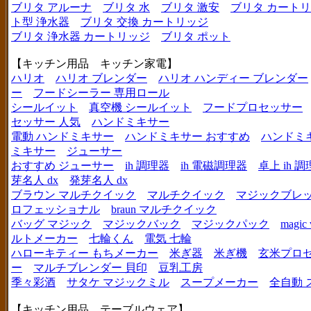
ブリタ アルーナ
ブリタ 水
ブリタ 激安
ブリタ カートリ
ト型 浄水器
ブリタ 交換 カートリッジ
ブリタ 浄水器 カートリッジ
ブリタ ポット
【キッチン用品 キッチン家電】
ハリオ
ハリオ ブレンダー
ハリオ ハンディー ブレンダー
ー
フードシーラー 専用ロール
シールイット
真空機 シールイット
フードプロセッサー
セッサー 人気
ハンドミキサー
電動 ハンドミキサー
ハンドミキサー おすすめ
ハンドミ
ミキサー
ジューサー
おすすめ ジューサー
ih 調理器
ih 電磁調理器
卓上 ih 
芽名人 dx
発芽名人 dx
ブラウン マルチクイック
マルチクイック
マジックブレ
ロフェッショナル
braun マルチクイック
バッグ マジック
マジックバック
マジックパック
magic 
ルトメーカー
七輪くん
電気 七輪
ハローキティー もちメーカー
米ぎ器
米ぎ機
玄米プロ
ー
マルチブレンダー 貝印
豆乳工房
季々彩酒
サタケ マジックミル
スープメーカー
全自動 
【キッチン用品 テーブルウェア】