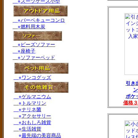
●
スーツケース小型
●
バーベキューコンロ
●
燃料用木炭
●
ビーズソファー
●
座椅子
●
ソファーベッド
●
ワンコグッズ
引き
ポケ
●
ゲルマニウム
価格３
●
トルマリン
●
ナリネ菌
●
アクセサリー
●
おもしろ雑貨
●
生活雑貨
●
最先端の美容商品