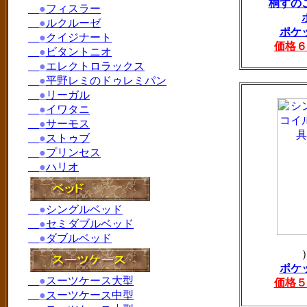
桐すの
●
フィスラー
●
ルクルーゼ
ポケ
●
クイジナート
価格６
●
ビタントニオ
●
エレクトロラックス
●
平野レミのドゥレミパン
●
リーガル
●
イワタニ
●
サーモス
●
ストゥブ
●
プリンセス
●
ハリオ
●
シングルベッド
●
セミダブルベッド
●
ダブルベッド
ポケ
●
スーツケース大型
価格５
●
スーツケース中型