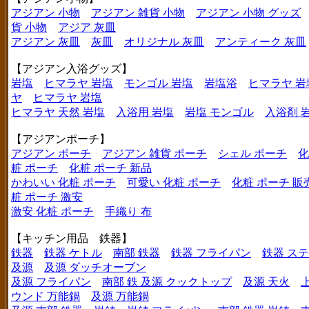
アジアン 小物
アジアン 雑貨 小物
アジアン 小物 グッズ
貨 小物
アジア 灰皿
アジアン 灰皿
灰皿
オリジナル 灰皿
アンティーク 灰皿
【アジアン入浴グッズ】
岩塩
ヒマラヤ 岩塩
モンゴル 岩塩
岩塩浴
ヒマラヤ 岩
ヤ
ヒマラヤ 岩塩
ヒマラヤ 天然 岩塩
入浴用 岩塩
岩塩 モンゴル
入浴剤 
【アジアンポーチ】
アジアン ポーチ
アジアン 雑貨 ポーチ
シェル ポーチ
化
粧 ポーチ
化粧 ポーチ 新品
かわいい 化粧 ポーチ
可愛い 化粧 ポーチ
化粧 ポーチ 販
粧 ポーチ 激安
激安 化粧 ポーチ
手織り 布
【キッチン用品 鉄器】
鉄器
鉄器 ケトル
南部 鉄器
鉄器 フライパン
鉄器 ス
及源
及源 ダッチオーブン
及源 フライパン
南部 鉄 及源 クックトップ
及源 天火
ウンド 万能鍋
及源 万能鍋