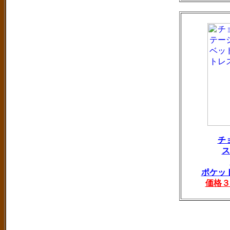
チ
ス
ポケッ
価格３