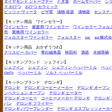
ダイヤモンド シャープナー
とぎ楽
ホームサーバー
シ
ク おひつ
おひつ セラミック
ピッツァ ヴィータ
ピザ窯
漬物 容器
漬物器
センステ
【キッチン用品 ワインセラー】
ワインセラー
家庭用 ワインセラー
ワインセラー フォル
売
業務用 ワインセラー
フォルスター ワインセラー
フォルスター
gac
gac株式
【キッチン用品 おかずうつわ】
クリスピー カバー
青白磁角皿
秋田杉
酒器
夫婦茶碗
【キッチンブランド シェフイン】
シェフイン
シェフィン
シェフィン ペッパーミル
ペッ
chef'n
ペッパーミル
ソルト ペッパーミル
【キッチンブランド デロンギ】
デロンギ
デロンギ コーヒーメーカー
デロンギ オーブン
ンベクション オーブン
デロンギ ヒーター
デロンギ コーヒー
コーヒーメーカー デロンギ
デロンギ
パン
デロンギ フライヤー
デロンギ パワーブレンダー
デロンギ エスプレッソメーカ