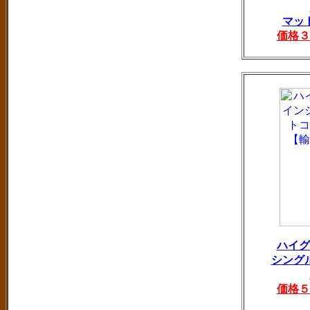
マッ
価格３
ハイグ
シング
価格５