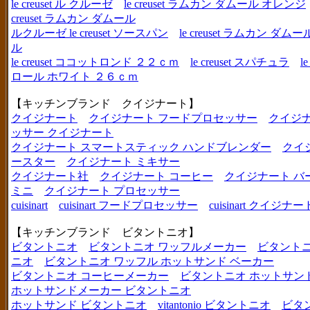
le creuset ル クルーゼ
le creuset ラムカン ダムール オレンジ
creuset ラムカン ダムール
ルクルーゼ le creuset ソースパン
le creuset ラムカン 
ル
le creuset ココットロンド ２２ｃｍ
le creuset スパチュラ
l
ロール ホワイト ２６ｃｍ
【キッチンブランド クイジナート】
クイジナート
クイジナート フードプロセッサー
クイジ
ッサー クイジナート
クイジナート スマートスティック ハンドブレンダー
クイ
ースター
クイジナート ミキサー
クイジナート社
クイジナート コーヒー
クイジナート バ
ミニ
クイジナート プロセッサー
cuisinart
cuisinart フードプロセッサー
cuisinart クイジナー
【キッチンブランド ビタントニオ】
ビタントニオ
ビタントニオ ワッフルメーカー
ビタントニ
ニオ
ビタントニオ ワッフル ホットサンド ベーカー
ビタントニオ コーヒーメーカー
ビタントニオ ホットサン
ホットサンドメーカー ビタントニオ
ホットサンド ビタントニオ
vitantonio ビタントニオ
ビタ