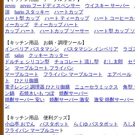
zevro
zevro フードディスペンサー
ウイスキー サーバー
須
hario スタッキー
ハートカップ
ハート型 カップ
ハート ティーカップ
ハート コーヒーカ
ィーカップ
ティーカップ ハート
カップ ハート
ハートカップ ソーサー
ハート型 カップ 
【キッチン用品 お鍋・調理ツール】
インペリア パスタマシン
パスタマシン インペリア
ラゴ
ボ
salus
クッキー カッター
ドルチェ シリコン型
チョコレート 流し型
むし太郎
セ
ン
マーブルコート フライパン
マーブルコート
フライパン マーブルコート
エアベール
ト
ひとり御膳
電子レンジ 調理器 ひとり御膳
ニューセラミックス
角型
ン鍋
石焼きいも つぼ
焼酎サーバー
焼酎サーバー 安い
焼酎サーバー 激安
激安 焼酎サーバー
ン
【キッチン用品 便利グッズ】
小山亭 おでん
パスタポット
らくゆ パスタポット
ろし
フライパン マーブルコー
ト