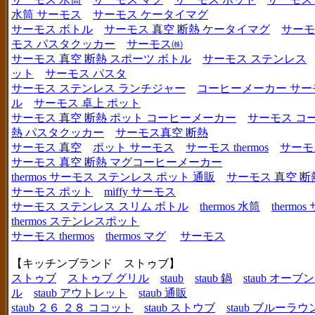
水筒 サーモス
サーモス ケータイマグ
サーモス ボトル
サーモス 真空 断熱 ケータイマグ
サーモ
モス パスタクッカー
サーモス㈱
サーモス 真空 断熱 スポーツ ボトル
サーモス ステンレス
ット
サーモス パスタ
サーモス ステンレス ランチジャー
コーヒーメーカー サー
ル
サーモス 卓上 ポット
サーモス 真空 断熱 ポット コーヒーメーカー
サーモス コ
熱 パスタクッカー
サーモス真空 断熱
サーモス 真空
ポット サーモス
サーモス thermos
サーモ
サーモス 真空 断熱 マグコーヒーメーカー
thermos サーモス ステンレス ポット 通販
サーモス 真空 断
サーモス ポット
miffy サーモス
サーモス ステンレス スリム ボトル
thermos 水筒
thermo
thermos ステンレスポット
サーモス thermos
thermos マグ
サーモス
【キッチンブランド ストゥブ】
ストゥブ
ストゥブ グリル
staub
staub 鍋
staub オー
ル
staub アウトレット
staub 通販
staub ２６ ２８ ココット
staub ストウブ
staub ブルーラ