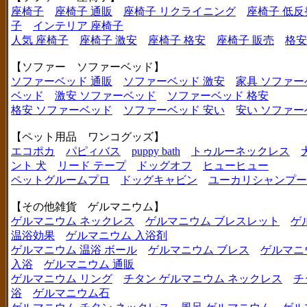
座椅子
座椅子 通販
座椅子 リクライニング
座椅子 低反
子
インテリア 座椅子
人気 座椅子
座椅子 激安
座椅子 格安
座椅子 販売
格安
【ソファー ソファーベッド】
ソファーベッド 通販
ソファーベッド 激安
家具 ソファー
ベッド
激安 ソファーベッド
ソファーベッド 格安
格安 ソファーベッド
ソファーベッド 安い
安い ソファー
【ペット用品 ワンコグッズ】
エコポカ
パピィバス
puppy bath
トゥルーネックレス
ント 犬
リード テープ
ドッグオフ
ヒューヒュー
ペットグルームプロ
ドッグキャビン
ユーカリシャンプー
【その他雑貨 ゲルマニウム】
ゲルマニウム ネックレス
ゲルマニウム ブレスレット
ゲ
温浴効果
ゲルマニウム 入浴剤
ゲルマニウム 温浴 ボール
ゲルマニウム ブレス
ゲルマニ
入浴
ゲルマニウム 通販
ゲルマニウム リング
チタン ゲルマニウム ネックレス
チ
浴
ゲルマニウム石