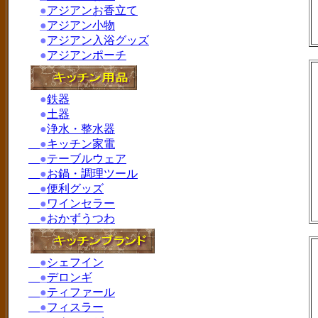
●
アジアンお香立て
●
アジアン小物
●
アジアン入浴グッズ
●
アジアンポーチ
●
鉄器
●
土器
●
浄水・整水器
●
キッチン家電
●
テーブルウェア
●
お鍋・調理ツール
●
便利グッズ
●
ワインセラー
●
おかずうつわ
●
シェフイン
●
デロンギ
●
ティファール
●
フィスラー