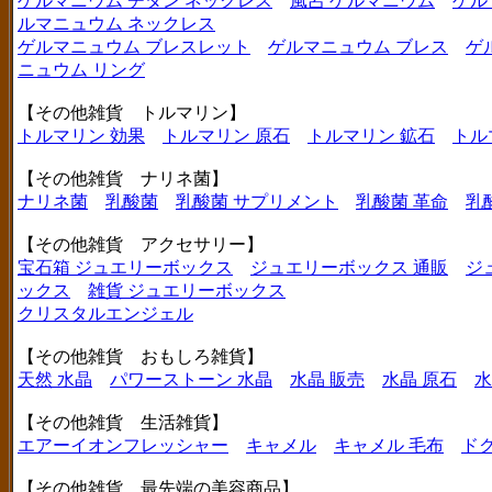
ゲルマニウム チタン ネックレス
風呂 ゲルマニウム
ゲル
ルマニュウム ネックレス
ゲルマニュウム ブレスレット
ゲルマニュウム ブレス
ゲ
ニュウム リング
【その他雑貨 トルマリン】
トルマリン 効果
トルマリン 原石
トルマリン 鉱石
トル
【その他雑貨 ナリネ菌】
ナリネ菌
乳酸菌
乳酸菌 サプリメント
乳酸菌 革命
乳
【その他雑貨 アクセサリー】
宝石箱 ジュエリーボックス
ジュエリーボックス 通販
ジ
ックス
雑貨 ジュエリーボックス
クリスタルエンジェル
【その他雑貨 おもしろ雑貨】
天然 水晶
パワーストーン 水晶
水晶 販売
水晶 原石
水
【その他雑貨 生活雑貨】
エアーイオンフレッシャー
キャメル
キャメル 毛布
ド
【その他雑貨 最先端の美容商品】