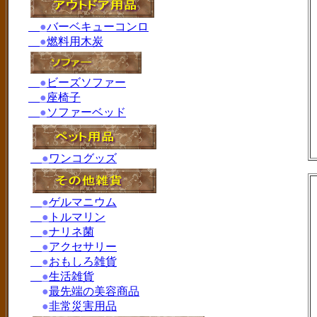
●
バーベキューコンロ
●
燃料用木炭
●
ビーズソファー
●
座椅子
●
ソファーベッド
●
ワンコグッズ
●
ゲルマニウム
●
トルマリン
●
ナリネ菌
●
アクセサリー
●
おもしろ雑貨
●
生活雑貨
●
最先端の美容商品
●
非常災害用品