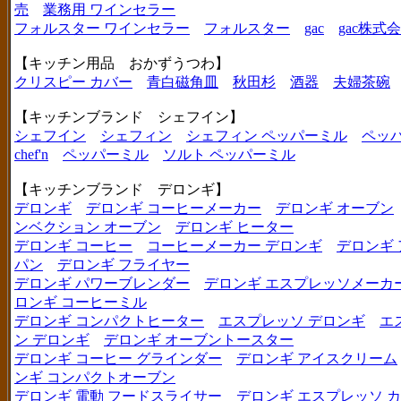
売
業務用 ワインセラー
フォルスター ワインセラー
フォルスター
gac
gac株式
【キッチン用品 おかずうつわ】
クリスピー カバー
青白磁角皿
秋田杉
酒器
夫婦茶碗
【キッチンブランド シェフイン】
シェフイン
シェフィン
シェフィン ペッパーミル
ペッ
chef'n
ペッパーミル
ソルト ペッパーミル
【キッチンブランド デロンギ】
デロンギ
デロンギ コーヒーメーカー
デロンギ オーブン
ンベクション オーブン
デロンギ ヒーター
デロンギ コーヒー
コーヒーメーカー デロンギ
デロンギ
パン
デロンギ フライヤー
デロンギ パワーブレンダー
デロンギ エスプレッソメーカ
ロンギ コーヒーミル
デロンギ コンパクトヒーター
エスプレッソ デロンギ
エ
ン デロンギ
デロンギ オーブントースター
デロンギ コーヒー グラインダー
デロンギ アイスクリーム
ンギ コンパクトオーブン
デロンギ 電動 フードスライサー
デロンギ エスプレッソ 