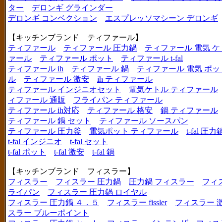
ター
デロンギ グラインダー
デロンギ コンベクション
エスプレッソマシーン デロンギ
【キッチンブランド ティファール】
ティファール
ティファール 圧力鍋
ティファール 電気 ケ
ァール
ティファール ポット
ティファール t-fal
ティファール ih
ティファール 鍋
ティファール 電気 ポッ
ル
ティファール 激安
ih ティファール
ティファール インジニオセット
電気ケトル ティファール
ィファール 通販
フライパン ティファール
ティファール ih対応
ティファール 格安
鍋 ティファール
ティファール 鍋 セット
ティファール ソースパン
ティファール 圧力釜
電気ポット ティファール
t-fal 圧力
t-fal インジニオ
t-fal セット
t-fal ポット
t-fal 激安
t-fal 鍋
【キッチンブランド フィスラー】
フィスラー
フィスラー 圧力鍋
圧力鍋 フィスラー
フィ
ライパン
フィスラー 圧力鍋 ロイヤル
フィスラー 圧力鍋 ４．５
フィスラー fissler
フィスラー 
スラー ブルーポイント