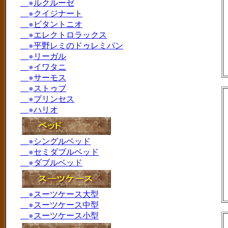
●
ルクルーゼ
●
クイジナート
●
ビタントニオ
●
エレクトロラックス
●
平野レミのドゥレミパン
●
リーガル
●
イワタニ
●
サーモス
●
ストゥブ
●
プリンセス
●
ハリオ
●
シングルベッド
●
セミダブルベッド
●
ダブルベッド
●
スーツケース大型
●
スーツケース中型
●
スーツケース小型