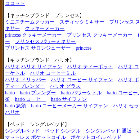
ココット
【キッチンブランド プリンセス】
ミニスチームクッカー
スティックミキサー
プリンセス 
キサー
クッキーメーカー
princess クッキーメーカー
プリンセス クッキーメーカー
ー
プリンセス パワーミキサー
プリンセス サロンジューサー
princess
【キッチンブランド ハリオ】
ハリオ
ハリオ サイフォン
ハリオ ティーポット
ハリオ 
ーケトル
ハリオ コーヒーミル
ハリオ ドリッパー
ハリオ コーヒー サイフォン
ハリオ 
ディーブレンダー
ハリオ グラス
hario
hario ブレンダー
hario パワーケトル
hario コー
須
hario コーヒー
hario サイフォン
hario 急須
hario コーヒーメーカー サイフォン
ハリオ セ
ハリオ
【ベッド シングルベッド】
シングルベッド
ベッド シングル
シングルベッド 通販
マットレス ポケットコイル
ポケットコイル ベッド