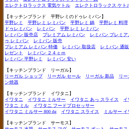
エレクトロラックス 電気ケトル
エレクトロラックス ケト
【キッチンブランド 平野レミのドゥレミパン】
平野レミ
平野レミ レミパン
平野レミ 鍋
平野レミ 料理
ドゥレミパン
レミパン
平野 レミ レミパン
レミパン 販売店
プレミアム レミパン
レミパン プレミア
ゥ レミパン
レミパン 販売
プレミアム レミパン 特価
レミパン 取扱店
レミパン 通販
レゼント
レミパン ２４ｃｍ
レミパン 平野レミ
レミパン 安い
【キッチンブランド リーガル】
リーガル ショップ
リーガル セール
リーガル 新品
リー
ン焼器
【キッチンブランド イワタニ】
イワタニ
イワタニ ミルサー
イワタニ あっ スライス
イ
ワタニ ミル
イワタニ フードプロセッサー
イワタニ ミルサー 800 dg
イワタニ スライス
ミルサー イ
【キッチンブランド サーモス】
サーモス 水筒
サーモス マグ
サーモス ポット
サーモス