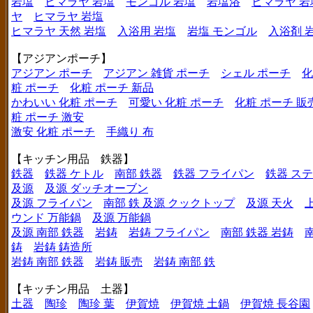
岩塩
ヒマラヤ 岩塩
モンゴル 岩塩
岩塩浴
ヒマラヤ 岩
ヤ
ヒマラヤ 岩塩
ヒマラヤ 天然 岩塩
入浴用 岩塩
岩塩 モンゴル
入浴剤 
【アジアンポーチ】
アジアン ポーチ
アジアン 雑貨 ポーチ
シェル ポーチ
化
粧 ポーチ
化粧 ポーチ 新品
かわいい 化粧 ポーチ
可愛い 化粧 ポーチ
化粧 ポーチ 販
粧 ポーチ 激安
激安 化粧 ポーチ
手織り 布
【キッチン用品 鉄器】
鉄器
鉄器 ケトル
南部 鉄器
鉄器 フライパン
鉄器 ス
及源
及源 ダッチオーブン
及源 フライパン
南部 鉄 及源 クックトップ
及源 天火
ウンド 万能鍋
及源 万能鍋
及源 南部 鉄器
岩鋳
岩鋳 フライパン
南部 鉄器 岩鋳
鋳
岩鋳 鋳造所
岩鋳 南部 鉄器
岩鋳 販売
岩鋳 南部 鉄
【キッチン用品 土器】
土器
陶珍
陶珍 葉
伊賀焼
伊賀焼 土鍋
伊賀焼 長谷園