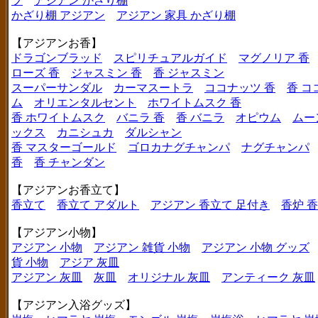
プ
アジアン かざり棚
かざり棚 アジアン
アジアン 家具 かざり棚
【アジアンお香】
ドラゴンブラッド
スピリチュアルガイド
マグノリア 香
ローズ 香
ジャスミン 香
香 ジャスミン
スーパーサンダル
カーマスートラ
ココナッツ 香
香 コ
ム
オリエンタルセント
ホワイトムスク 香
香 ホワイトムスク
バニラ 香
香 バニラ
オピウム
ムー
ックス
カニシュカ
ダルシャン
香 マスターゴールド
ゴロカナグチャンパ
ナグチャンパ
香
香 チャンダン
【アジアンお香立て】
香立て
香立て アダルト
アジアン 香立て 足付き
香炉 
【アジアン小物】
アジアン 小物
アジアン 雑貨 小物
アジアン 小物 グッズ
貨 小物
アジア 灰皿
アジアン 灰皿
灰皿
オリジナル 灰皿
アンティーク 灰皿
【アジアン入浴グッズ】