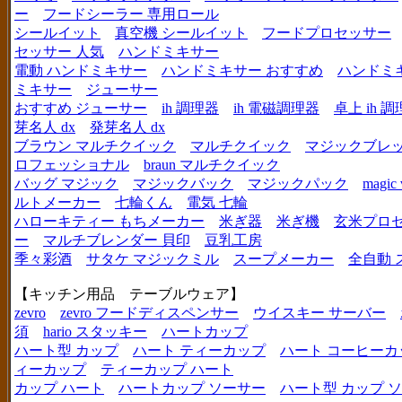
ー
フードシーラー 専用ロール
シールイット
真空機 シールイット
フードプロセッサー
セッサー 人気
ハンドミキサー
電動 ハンドミキサー
ハンドミキサー おすすめ
ハンドミ
ミキサー
ジューサー
おすすめ ジューサー
ih 調理器
ih 電磁調理器
卓上 ih 
芽名人 dx
発芽名人 dx
ブラウン マルチクイック
マルチクイック
マジックブレ
ロフェッショナル
braun マルチクイック
バッグ マジック
マジックバック
マジックパック
magic 
ルトメーカー
七輪くん
電気 七輪
ハローキティー もちメーカー
米ぎ器
米ぎ機
玄米プロ
ー
マルチブレンダー 貝印
豆乳工房
季々彩酒
サタケ マジックミル
スープメーカー
全自動 
【キッチン用品 テーブルウェア】
zevro
zevro フードディスペンサー
ウイスキー サーバー
須
hario スタッキー
ハートカップ
ハート型 カップ
ハート ティーカップ
ハート コーヒーカ
ィーカップ
ティーカップ ハート
カップ ハート
ハートカップ ソーサー
ハート型 カップ 