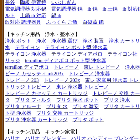
長谷
陶板 伊賀焼
いぶしぎん
電気調理器 対応鍋
電気調理器 鍋
ih 鍋
ih 土鍋
ih 対応
ルト
土鍋 ih 対応
鍋 ih
ih 対応 調理器具
ふっくら ご飯
白磁蓋 砲
【キッチン用品 浄水・整水器】
浄水 ポット
浄水
浄水器 選び
浄水 装置
浄水 カート
水
テライヨン
テライヨン ポット型 浄水器
テライヨン 浄水器
テライヨン ディアボロ
テライヨン社
リッジ
terraillon ディアボロ ポット型 浄水器
terraillon ディアボロ
トレビーノ
東レ トレビーノ
浄水器
ビーノ カセッティ mk203x
トレビーノ 浄水器
トレビーノ 203
トレビーノ 203x
東レ 家庭用 浄水器 ト
トリッジ トレビーノ
東レ 浄水器 トレビーノ
トレビーノ カセッティ カートリッジ
トレビーノ 交換 カ
タ
ブリタ フィルタ
ブリタ 浄水 ポット
ブリタ 浄水
ブリタ アルーナ
ブリタ 水
ブリタ 激安
ブリタ カートリ
ト型 浄水器
ブリタ 交換 カートリッジ
ブリタ 浄水器 カートリッジ
ブリタ ポット
【キッチン用品 キッチン家電】
ハリオ
ハリオ ブレンダー
ハリオ ハンディー ブレンダー