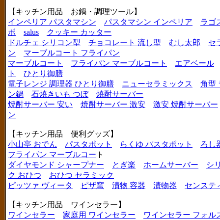
【キッチン用品 お鍋・調理ツール】
インペリア パスタマシン
パスタマシン インペリア
ラゴ
ボ
salus
クッキー カッター
ドルチェ シリコン型
チョコレート 流し型
むし太郎
セ
ン
マーブルコート フライパン
マーブルコート
フライパン マーブルコート
エアベール
ト
ひとり御膳
電子レンジ 調理器 ひとり御膳
ニューセラミックス
角型
ン鍋
石焼きいも つぼ
焼酎サーバー
焼酎サーバー 安い
焼酎サーバー 激安
激安 焼酎サーバー
ン
【キッチン用品 便利グッズ】
小山亭 おでん
パスタポット
らくゆ パスタポット
ろし
フライパン マーブルコー
ト
ダイヤモンド シャープナー
とぎ楽
ホームサーバー
シ
ク おひつ
おひつ セラミック
ピッツァ ヴィータ
ピザ窯
漬物 容器
漬物器
センステ
【キッチン用品 ワインセラー】
ワインセラー
家庭用 ワインセラー
ワインセラー フォル