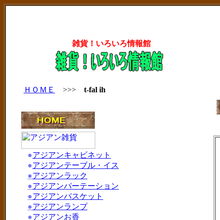
雑貨！いろいろ情報館
ＨＯＭＥ
>>>
t-fal ih
●
アジアンキャビネット
●
アジアンテーブル・イス
●
アジアンラック
●
アジアンパーテーション
●
アジアンバスケット
●
アジアンランプ
●
アジアンお香