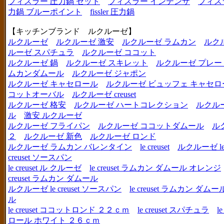
フィスラー 圧力鍋 セット
フィスラー インテンザ
フィス
力鍋 ブルーポイント
fissler 圧力鍋
【キッチンブランド ルクルーゼ】
ルクルーゼ
ルクルーゼ 激安
ルクルーゼ ラムカン
ルク
ルーゼ スパチュラ
ルクルーゼ ココット
ルクルーゼ 鍋
ルクルーゼ スキレット
ルクルーゼ プレー
ムカンダムール
ルクルーゼ ジャポン
ルクルーゼ キャセロール
ルクルーゼ ビュッフェ キャセロ
コットオーバル
ルクルーゼ creuset
ルクルーゼ 格安
ルクルーゼ ハートコレクション
ルクル
ル
激安 ルクルーゼ
ルクルーゼ フライパン
ルクルーゼ ココットダムール
ル
２
ルクルーゼ 新色
ルクルーゼ ロンド
ルクルーゼ ラムカン バレンタイン
le creuset
ルクルーゼ le c
creuset ソースパン
le creuset ル クルーゼ
le creuset ラムカン ダムール オレンジ
creuset ラムカン ダムール
ルクルーゼ le creuset ソースパン
le creuset ラムカン 
ル
le creuset ココットロンド ２２ｃｍ
le creuset スパチュラ
l
ロール ホワイト ２６ｃｍ