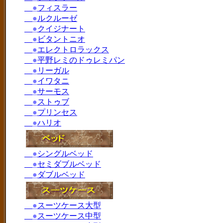
●
フィスラー
●
ルクルーゼ
●
クイジナート
●
ビタントニオ
●
エレクトロラックス
●
平野レミのドゥレミパン
●
リーガル
●
イワタニ
●
サーモス
●
ストゥブ
●
プリンセス
●
ハリオ
●
シングルベッド
●
セミダブルベッド
●
ダブルベッド
●
スーツケース大型
●
スーツケース中型