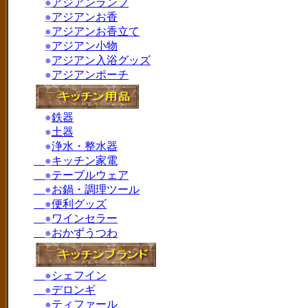
●
アジアンランプ
●
アジアンお香
●
アジアンお香立て
●
アジアン小物
●
アジアン入浴グッズ
●
アジアンポーチ
●
鉄器
●
土器
●
浄水・整水器
●
キッチン家電
●
テーブルウェア
●
お鍋・調理ツール
●
便利グッズ
●
ワインセラー
●
おかずうつわ
●
シェフイン
●
デロンギ
●
ティファール