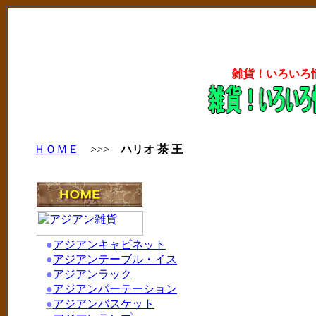
雑貨！いろいろ
ＨＯＭＥ
>>>
ハリオ 茶 王
●
アジアンキャビネット
●
アジアンテーブル・イス
●
アジアンラック
●
アジアンパーテーション
●
アジアンバスケット