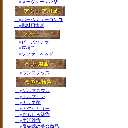
●
スーツケース小型
●
バーベキューコンロ
●
燃料用木炭
●
ビーズソファー
●
座椅子
●
ソファーベッド
●
ワンコグッズ
●
ゲルマニウム
●
トルマリン
●
ナリネ菌
●
アクセサリー
●
おもしろ雑貨
●
生活雑貨
●
最先端の美容商品