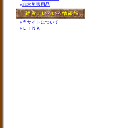
●
非常災害用品
●
当サイトについて
●
ＬＩＮＫ