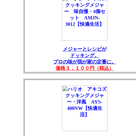
メジャーとレシピが
ドッキング。
プロの味が我が家の定番に。
価格３，１００円（税込）