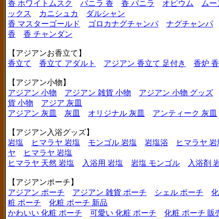
香 ホワイトムスク
バニラ 香
香 バニラ
オピウム
ムー
ックス
カニシュカ
ダルシャン
香 マスターゴールド
ゴロカナグチャンパ
ナグチャンパ
香
香 チャンダン
【アジアンお香立て】
香立て
香立て アダルト
アジアン 香立て 足付き
香炉 
【アジアン小物】
アジアン 小物
アジアン 雑貨 小物
アジアン 小物 グッズ
貨 小物
アジア 灰皿
アジアン 灰皿
灰皿
オリジナル 灰皿
アンティーク 灰皿
【アジアン入浴グッズ】
岩塩
ヒマラヤ 岩塩
モンゴル 岩塩
岩塩浴
ヒマラヤ 岩
ヤ
ヒマラヤ 岩塩
ヒマラヤ 天然 岩塩
入浴用 岩塩
岩塩 モンゴル
入浴剤 
【アジアンポーチ】
アジアン ポーチ
アジアン 雑貨 ポーチ
シェル ポーチ
化
粧 ポーチ
化粧 ポーチ 新品
かわいい 化粧 ポーチ
可愛い 化粧 ポーチ
化粧 ポーチ 販