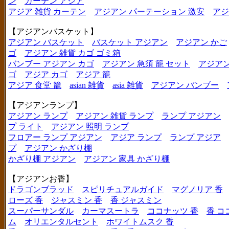
ン
カーテン アジア
アジア 雑貨 カーテン
アジアン パーテーション 激安
アジ
【アジアンバスケット】
アジアン バスケット
バスケット アジアン
アジアン かご
ゴ
アジアン 雑貨 カゴ ゴミ箱
バンブー アジアン カゴ
アジアン 急須 籠 セット
アジアン
ゴ
アジア カゴ
アジア 籠
アジア 食堂 籠
asian 雑貨
asia 雑貨
アジアン バンブー
【アジアンランプ】
アジアン ランプ
アジアン 雑貨 ランプ
ランプ アジアン
プ ライト
アジアン 照明 ランプ
フロアー ランプ アジアン
アジア ランプ
ランプ アジア
プ
アジアン かざり棚
かざり棚 アジアン
アジアン 家具 かざり棚
【アジアンお香】
ドラゴンブラッド
スピリチュアルガイド
マグノリア 香
ローズ 香
ジャスミン 香
香 ジャスミン
スーパーサンダル
カーマスートラ
ココナッツ 香
香 コ
ム
オリエンタルセント
ホワイトムスク 香