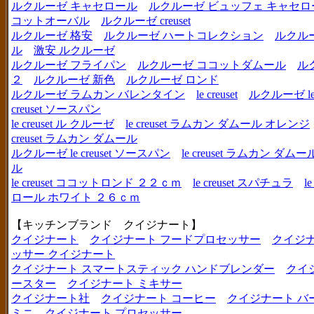
ルクルーゼ キャセロール
ルクルーゼ ビュッフェ キャセロ
コットオーバル
ルクルーゼ creuset
ルクルーゼ 格安
ルクルーゼ ハートコレクション
ルクル
ル
激安 ルクルーゼ
ルクルーゼ フライパン
ルクルーゼ ココットダムール
ル
２
ルクルーゼ 新色
ルクルーゼ ロンド
ルクルーゼ ラムカン バレンタイン
le creuset
ルクルーゼ le c
creuset ソースパン
le creuset ル クルーゼ
le creuset ラムカン ダムール オレンジ
creuset ラムカン ダムール
ルクルーゼ le creuset ソースパン
le creuset ラムカン 
ル
le creuset ココットロンド ２２ｃｍ
le creuset スパチュラ
l
ロール ホワイト ２６ｃｍ
【キッチンブランド クイジナート】
クイジナート
クイジナート フードプロセッサー
クイジ
ッサー クイジナート
クイジナート スマートスティック ハンドブレンダー
クイ
ースター
クイジナート ミキサー
クイジナート社
クイジナート コーヒー
クイジナート バ
ミニ
クイジナート プロセッサー