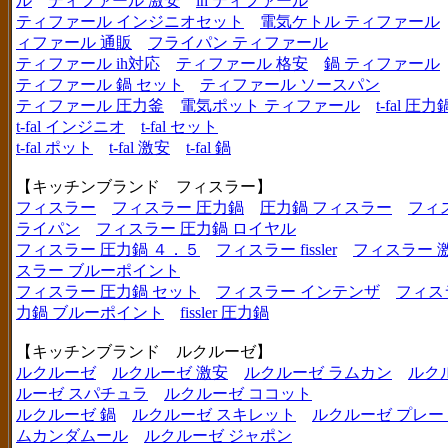
ル
ティファール 激安
ih ティファール
ティファール インジニオセット
電気ケトル ティファール
ィファール 通販
フライパン ティファール
ティファール ih対応
ティファール 格安
鍋 ティファール
ティファール 鍋 セット
ティファール ソースパン
ティファール 圧力釜
電気ポット ティファール
t-fal 圧力
t-fal インジニオ
t-fal セット
t-fal ポット
t-fal 激安
t-fal 鍋
【キッチンブランド フィスラー】
フィスラー
フィスラー 圧力鍋
圧力鍋 フィスラー
フィ
ライパン
フィスラー 圧力鍋 ロイヤル
フィスラー 圧力鍋 ４．５
フィスラー fissler
フィスラー 
スラー ブルーポイント
フィスラー 圧力鍋 セット
フィスラー インテンザ
フィス
力鍋 ブルーポイント
fissler 圧力鍋
【キッチンブランド ルクルーゼ】
ルクルーゼ
ルクルーゼ 激安
ルクルーゼ ラムカン
ルク
ルーゼ スパチュラ
ルクルーゼ ココット
ルクルーゼ 鍋
ルクルーゼ スキレット
ルクルーゼ プレー
ムカンダムール
ルクルーゼ ジャポン