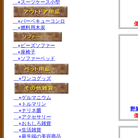
●
スーツケース小型
●
バーベキューコンロ
●
燃料用木炭
●
ビーズソファー
●
座椅子
●
ソファーベッド
●
ワンコグッズ
●
ゲルマニウム
●
トルマリン
野
●
ナリネ菌
●
アクセサリー
●
おもしろ雑貨
●
生活雑貨
●
最先端の美容商品