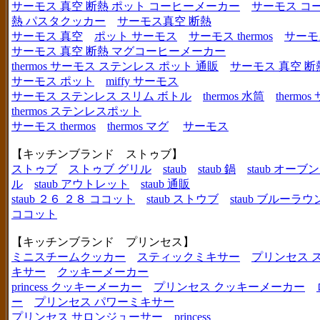
サーモス 真空 断熱 ポット コーヒーメーカー
サーモス コ
熱 パスタクッカー
サーモス真空 断熱
サーモス 真空
ポット サーモス
サーモス thermos
サーモ
サーモス 真空 断熱 マグコーヒーメーカー
thermos サーモス ステンレス ポット 通販
サーモス 真空 断
サーモス ポット
miffy サーモス
サーモス ステンレス スリム ボトル
thermos 水筒
thermo
thermos ステンレスポット
サーモス thermos
thermos マグ
サーモス
【キッチンブランド ストゥブ】
ストゥブ
ストゥブ グリル
staub
staub 鍋
staub オー
ル
staub アウトレット
staub 通販
staub ２６ ２８ ココット
staub ストウブ
staub ブルーラ
ココット
【キッチンブランド プリンセス】
ミニスチームクッカー
スティックミキサー
プリンセス 
キサー
クッキーメーカー
princess クッキーメーカー
プリンセス クッキーメーカー
ー
プリンセス パワーミキサー
プリンセス サロンジューサー
princess