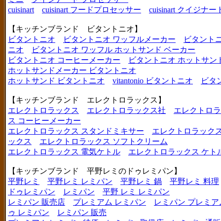
cuisinart
cuisinart フードプロセッサー
cuisinart クイジナー
【キッチンブランド ビタントニオ】
ビタントニオ
ビタントニオ ワッフルメーカー
ビタントニ
ニオ
ビタントニオ ワッフル ホットサンド ベーカー
ビタントニオ コーヒーメーカー
ビタントニオ ホットサン
ホットサンドメーカー ビタントニオ
ホットサンド ビタントニオ
vitantonio ビタントニオ
ビタ
【キッチンブランド エレクトロラックス】
エレクトロラックス
エレクトロラックス社
エレクトロラ
ス コーヒーメーカー
エレクトロラックス スタンドミキサー
エレクトロラックス
ックス
エレクトロラックス ソフトクリーム
エレクトロラックス 電気ケトル
エレクトロラックス ケト
【キッチンブランド 平野レミのドゥレミパン】
平野レミ
平野レミ レミパン
平野レミ 鍋
平野レミ 料理
ドゥレミパン
レミパン
平野 レミ レミパン
レミパン 販売店
プレミアム レミパン
レミパン プレミア
ゥ レミパン
レミパン 販売