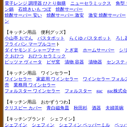
電子レンジ 調理器 ひとり御膳
ニューセラミックス
角型
ン鍋
石焼きいも つぼ
焼酎サーバー
焼酎サーバー 安い
焼酎サーバー 激安
激安 焼酎サーバー
ン
【キッチン用品 便利グッズ】
小山亭 おでん
パスタポット
らくゆ パスタポット
ろし
フライパン マーブルコー
ト
ダイヤモンド シャープナー
とぎ楽
ホームサーバー
シ
ク おひつ
おひつ セラミック
ピッツァ ヴィータ
ピザ窯
漬物 容器
漬物器
センステ
【キッチン用品 ワインセラー】
ワインセラー
家庭用 ワインセラー
ワインセラー フォル
売
業務用 ワインセラー
フォルスター ワインセラー
フォルスター
gac
gac株式
【キッチン用品 おかずうつわ】
クリスピー カバー
青白磁角皿
秋田杉
酒器
夫婦茶碗
【キッチンブランド シェフイン】
シェフイン
シェフィン
シェフィン ペッパーミル
ペッ