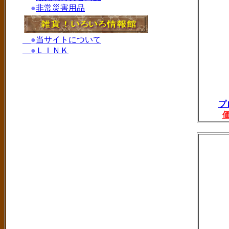
●
非常災害用品
●
当サイトについて
●
ＬＩＮＫ
プ