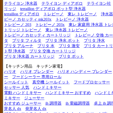
テライヨン 浄水器
テライヨン ディアボロ
テライヨン社
リッジ
terraillon ディアボロ ポット型 浄水器
terraillon ディアボロ
トレビーノ
東レ トレビーノ
浄水器
ビーノ カセッティ mk203x
トレビーノ 浄水器
トレビーノ 203
トレビーノ 203x
東レ 家庭用 浄水器 ト
トリッジ トレビーノ
東レ 浄水器 トレビーノ
トレビーノ カセッティ カートリッジ
トレビーノ 交換 カ
タ
ブリタ フィルタ
ブリタ 浄水 ポット
ブリタ 浄水
ブリタ アルーナ
ブリタ 水
ブリタ 激安
ブリタ カートリ
ト型 浄水器
ブリタ 交換 カートリッジ
ブリタ 浄水器 カートリッジ
ブリタ ポット
【キッチン用品 キッチン家電】
ハリオ
ハリオ ブレンダー
ハリオ ハンディー ブレンダー
ー
フードシーラー 専用ロール
シールイット
真空機 シールイット
フードプロセッサー
セッサー 人気
ハンドミキサー
電動 ハンドミキサー
ハンドミキサー おすすめ
ハンドミ
ミキサー
ジューサー
おすすめ ジューサー
ih 調理器
ih 電磁調理器
卓上 ih 
芽名人 dx
発芽名人 dx