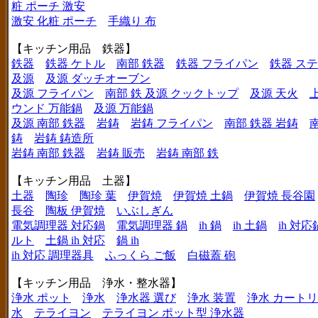
粧 ポーチ 激安
激安 化粧 ポーチ
手織り 布
【キッチン用品 鉄器】
鉄器
鉄器 ケトル
南部 鉄器
鉄器 フライパン
鉄器 ス
及源
及源 ダッチオーブン
及源 フライパン
南部 鉄 及源 クックトップ
及源 天火
ウンド 万能鍋
及源 万能鍋
及源 南部 鉄器
岩鋳
岩鋳 フライパン
南部 鉄器 岩鋳
鋳
岩鋳 鋳造所
岩鋳 南部 鉄器
岩鋳 販売
岩鋳 南部 鉄
【キッチン用品 土器】
土器
陶珍
陶珍 葉
伊賀焼
伊賀焼 土鍋
伊賀焼 長谷園
長谷
陶板 伊賀焼
いぶしぎん
電気調理器 対応鍋
電気調理器 鍋
ih 鍋
ih 土鍋
ih 対応
ルト
土鍋 ih 対応
鍋 ih
ih 対応 調理器具
ふっくら ご飯
白磁蓋 砲
【キッチン用品 浄水・整水器】
浄水 ポット
浄水
浄水器 選び
浄水 装置
浄水 カート
水
テライヨン
テライヨン ポット型 浄水器