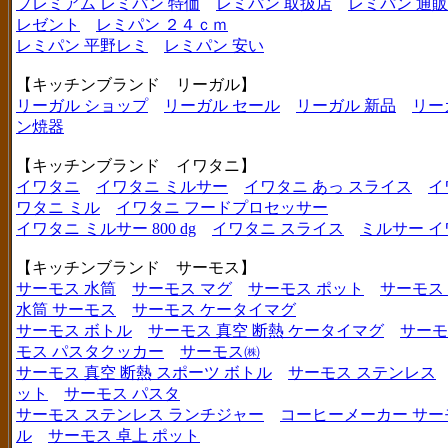
プレミアム レミパン 特価
レミパン 取扱店
レミパン 通販
レゼント
レミパン ２４ｃｍ
レミパン 平野レミ
レミパン 安い
【キッチンブランド リーガル】
リーガル ショップ
リーガル セール
リーガル 新品
リー
ン焼器
【キッチンブランド イワタニ】
イワタニ
イワタニ ミルサー
イワタニ あっ スライス
イ
ワタニ ミル
イワタニ フードプロセッサー
イワタニ ミルサー 800 dg
イワタニ スライス
ミルサー イ
【キッチンブランド サーモス】
サーモス 水筒
サーモス マグ
サーモス ポット
サーモス
水筒 サーモス
サーモス ケータイマグ
サーモス ボトル
サーモス 真空 断熱 ケータイマグ
サーモ
モス パスタクッカー
サーモス㈱
サーモス 真空 断熱 スポーツ ボトル
サーモス ステンレス
ット
サーモス パスタ
サーモス ステンレス ランチジャー
コーヒーメーカー サー
ル
サーモス 卓上 ポット