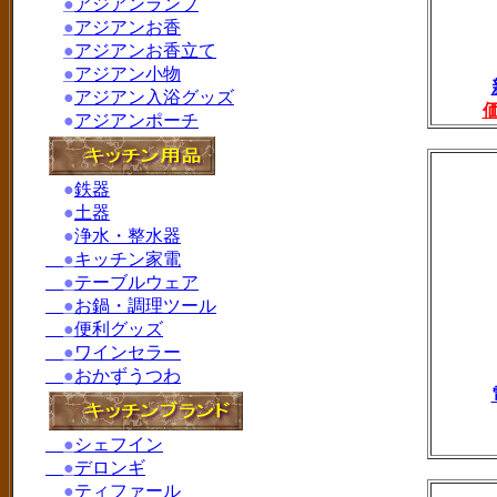
●
アジアンランプ
●
アジアンお香
●
アジアンお香立て
●
アジアン小物
●
アジアン入浴グッズ
●
アジアンポーチ
●
鉄器
●
土器
●
浄水・整水器
●
キッチン家電
●
テーブルウェア
●
お鍋・調理ツール
●
便利グッズ
●
ワインセラー
●
おかずうつわ
●
シェフイン
●
デロンギ
●
ティファール