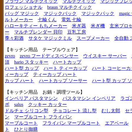
ブラウン マルチクイック
マルチクイック
マジックブレ
ロフェッショナル
braun マルチクイック
バッグ マジック
マジックバック
マジックパック
magic 
ルトメーカー
七輪くん
電気 七輪
ハローキティー もちメーカー
米ぎ器
米ぎ機
玄米プロ
ー
マルチブレンダー 貝印
豆乳工房
季々彩酒
サタケ マジックミル
スープメーカー
全自動 
【キッチン用品 テーブルウェア】
zevro
zevro フードディスペンサー
ウイスキー サーバー
須
hario スタッキー
ハートカップ
ハート型 カップ
ハート ティーカップ
ハート コーヒーカ
ィーカップ
ティーカップ ハート
カップ ハート
ハートカップ ソーサー
ハート型 カップ 
【キッチン用品 お鍋・調理ツール】
インペリア パスタマシン
パスタマシン インペリア
ラゴ
ボ
salus
クッキー カッター
ドルチェ シリコン型
チョコレート 流し型
むし太郎
セ
ン
マーブルコート フライパン
マーブルコート
フライパン マーブルコート
エアベール
ト
ひとり御膳