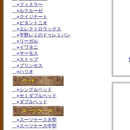
●
フィスラー
●
ルクルーゼ
●
クイジナート
●
ビタントニオ
●
エレクトロラックス
●
平野レミのドゥレミパン
●
リーガル
●
イワタニ
●
サーモス
●
ストゥブ
●
プリンセス
●
ハリオ
●
シングルベッド
●
セミダブルベッド
●
ダブルベッド
●
スーツケース大型
●
スーツケース中型