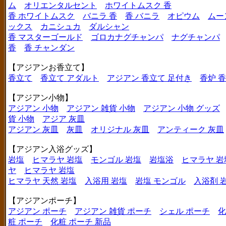
ム
オリエンタルセント
ホワイトムスク 香
香 ホワイトムスク
バニラ 香
香 バニラ
オピウム
ムー
ックス
カニシュカ
ダルシャン
香 マスターゴールド
ゴロカナグチャンパ
ナグチャンパ
香
香 チャンダン
【アジアンお香立て】
香立て
香立て アダルト
アジアン 香立て 足付き
香炉 
【アジアン小物】
アジアン 小物
アジアン 雑貨 小物
アジアン 小物 グッズ
貨 小物
アジア 灰皿
アジアン 灰皿
灰皿
オリジナル 灰皿
アンティーク 灰皿
【アジアン入浴グッズ】
岩塩
ヒマラヤ 岩塩
モンゴル 岩塩
岩塩浴
ヒマラヤ 岩
ヤ
ヒマラヤ 岩塩
ヒマラヤ 天然 岩塩
入浴用 岩塩
岩塩 モンゴル
入浴剤 
【アジアンポーチ】
アジアン ポーチ
アジアン 雑貨 ポーチ
シェル ポーチ
化
粧 ポーチ
化粧 ポーチ 新品