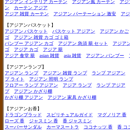
アジアン インテリア カーテン
アジアン風 カーテン
アジ
ン
カーテン アジア
アジア 雑貨 カーテン
アジアン パーテーション 激安
アジ
【アジアンバスケット】
アジアン バスケット
バスケット アジアン
アジアン かご
ゴ
アジアン 雑貨 カゴ ゴミ箱
バンブー アジアン カゴ
アジアン 急須 籠 セット
アジアン
ゴ
アジア カゴ
アジア 籠
アジア 食堂 籠
asian 雑貨
asia 雑貨
アジアン バンブー
【アジアンランプ】
アジアン ランプ
アジアン 雑貨 ランプ
ランプ アジアン
プ ライト
アジアン 照明 ランプ
フロアー ランプ アジアン
アジア ランプ
ランプ アジア
プ
アジアン かざり棚
かざり棚 アジアン
アジアン 家具 かざり棚
【アジアンお香】
ドラゴンブラッド
スピリチュアルガイド
マグノリア 香
ローズ 香
ジャスミン 香
香 ジャスミン
スーパーサンダル
カーマスートラ
ココナッツ 香
香 コ