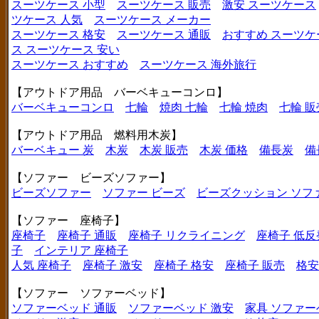
スーツケース 小型
スーツケース 販売
激安 スーツケース
ツケース 人気
スーツケース メーカー
スーツケース 格安
スーツケース 通販
おすすめ スーツケ
ス
スーツケース 安い
スーツケース おすすめ
スーツケース 海外旅行
【アウトドア用品 バーベキューコンロ】
バーベキューコンロ
七輪
焼肉 七輪
七輪 焼肉
七輪 販
【アウトドア用品 燃料用木炭】
バーベキュー 炭
木炭
木炭 販売
木炭 価格
備長炭
備
【ソファー ビーズソファー】
ビーズソファー
ソファー ビーズ
ビーズクッション ソフ
【ソファー 座椅子】
座椅子
座椅子 通販
座椅子 リクライニング
座椅子 低反
子
インテリア 座椅子
人気 座椅子
座椅子 激安
座椅子 格安
座椅子 販売
格安
【ソファー ソファーベッド】
ソファーベッド 通販
ソファーベッド 激安
家具 ソファー