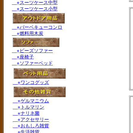
●
スーツケース中型
●
スーツケース小型
●
バーベキューコンロ
●
燃料用木炭
●
ビーズソファー
●
座椅子
●
ソファーベッド
●
ワンコグッズ
●
ゲルマニウム
●
トルマリン
●
ナリネ菌
●
アクセサリー
●
おもしろ雑貨
●
生活雑貨