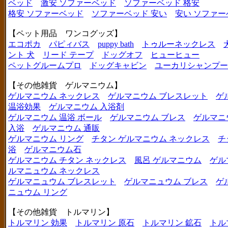
ベッド
激安 ソファーベッド
ソファーベッド 格安
格安 ソファーベッド
ソファーベッド 安い
安い ソファー
【ペット用品 ワンコグッズ】
エコポカ
パピィバス
puppy bath
トゥルーネックレス
ント 犬
リード テープ
ドッグオフ
ヒューヒュー
ペットグルームプロ
ドッグキャビン
ユーカリシャンプー
【その他雑貨 ゲルマニウム】
ゲルマニウム ネックレス
ゲルマニウム ブレスレット
ゲ
温浴効果
ゲルマニウム 入浴剤
ゲルマニウム 温浴 ボール
ゲルマニウム ブレス
ゲルマニ
入浴
ゲルマニウム 通販
ゲルマニウム リング
チタン ゲルマニウム ネックレス
チ
浴
ゲルマニウム石
ゲルマニウム チタン ネックレス
風呂 ゲルマニウム
ゲル
ルマニュウム ネックレス
ゲルマニュウム ブレスレット
ゲルマニュウム ブレス
ゲ
ニュウム リング
【その他雑貨 トルマリン】
トルマリン 効果
トルマリン 原石
トルマリン 鉱石
トル