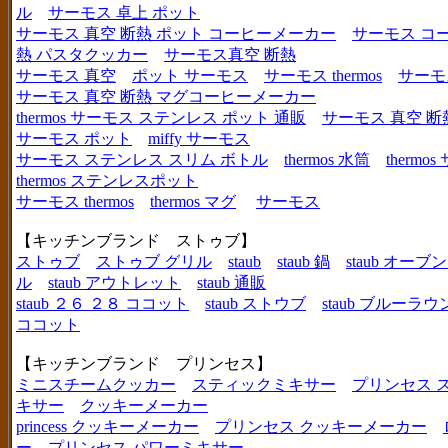
ル
サーモス 卓上 ポット
サーモス 真空 断熱 ポット コーヒーメーカー
サーモス コ
熱 パスタクッカー
サーモス真空 断熱
サーモス 真空
ポット サーモス
サーモス thermos
サーモ
サーモス 真空 断熱 マグコーヒーメーカー
thermos サーモス ステンレス ポット 通販
サーモス 真空 断
サーモス ポット
miffy サーモス
サーモス ステンレス スリム ボトル
thermos 水筒
thermo
thermos ステンレスポット
サーモス thermos
thermos マグ
サーモス
【キッチンブランド ストゥブ】
ストゥブ
ストゥブ グリル
staub
staub 鍋
staub オー
ル
staub アウトレット
staub 通販
staub ２６ ２８ ココット
staub ストウブ
staub ブルーラ
ココット
【キッチンブランド プリンセス】
ミニスチームクッカー
スティックミキサー
プリンセス 
キサー
クッキーメーカー
princess クッキーメーカー
プリンセス クッキーメーカー
ー
プリンセス パワーミキサー