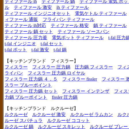
ティファール ih
ティファール 鍋
ティファール 電気 ポッ
ル
ティファール 激安
ih ティファール
ティファール インジニオセット
電気ケトル ティファール
ィファール 通販
フライパン ティファール
ティファール ih対応
ティファール 格安
鍋 ティファール
ティファール 鍋 セット
ティファール ソースパン
ティファール 圧力釜
電気ポット ティファール
t-fal 圧力
t-fal インジニオ
t-fal セット
t-fal ポット
t-fal 激安
t-fal 鍋
【キッチンブランド フィスラー】
フィスラー
フィスラー 圧力鍋
圧力鍋 フィスラー
フィ
ライパン
フィスラー 圧力鍋 ロイヤル
フィスラー 圧力鍋 ４．５
フィスラー fissler
フィスラー 
スラー ブルーポイント
フィスラー 圧力鍋 セット
フィスラー インテンザ
フィス
力鍋 ブルーポイント
fissler 圧力鍋
【キッチンブランド ルクルーゼ】
ルクルーゼ
ルクルーゼ 激安
ルクルーゼ ラムカン
ルク
ルーゼ スパチュラ
ルクルーゼ ココット
ルクルーゼ 鍋
ルクルーゼ スキレット
ルクルーゼ プレー