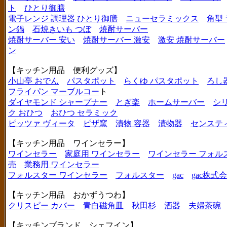
ト
ひとり御膳
電子レンジ 調理器 ひとり御膳
ニューセラミックス
角型
ン鍋
石焼きいも つぼ
焼酎サーバー
焼酎サーバー 安い
焼酎サーバー 激安
激安 焼酎サーバー
ン
【キッチン用品 便利グッズ】
小山亭 おでん
パスタポット
らくゆ パスタポット
ろし
フライパン マーブルコー
ト
ダイヤモンド シャープナー
とぎ楽
ホームサーバー
シ
ク おひつ
おひつ セラミック
ピッツァ ヴィータ
ピザ窯
漬物 容器
漬物器
センステ
【キッチン用品 ワインセラー】
ワインセラー
家庭用 ワインセラー
ワインセラー フォル
売
業務用 ワインセラー
フォルスター ワインセラー
フォルスター
gac
gac株式
【キッチン用品 おかずうつわ】
クリスピー カバー
青白磁角皿
秋田杉
酒器
夫婦茶碗
【キッチンブランド シェフイン】