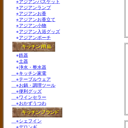
●
アジアンバスケット
●
アジアンランプ
●
アジアンお香
●
アジアンお香立て
●
アジアン小物
●
アジアン入浴グッズ
●
アジアンポーチ
●
鉄器
●
土器
●
浄水・整水器
●
キッチン家電
●
テーブルウェア
●
お鍋・調理ツール
●
便利グッズ
●
ワインセラー
●
おかずうつわ
●
シェフイン
●
デロンギ