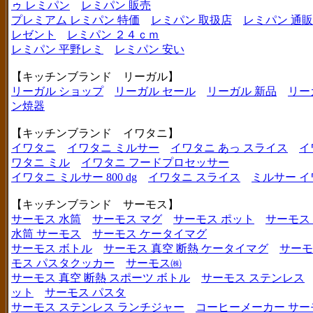
ゥ レミパン
レミパン 販売
プレミアム レミパン 特価
レミパン 取扱店
レミパン 通販
レゼント
レミパン ２４ｃｍ
レミパン 平野レミ
レミパン 安い
【キッチンブランド リーガル】
リーガル ショップ
リーガル セール
リーガル 新品
リー
ン焼器
【キッチンブランド イワタニ】
イワタニ
イワタニ ミルサー
イワタニ あっ スライス
イ
ワタニ ミル
イワタニ フードプロセッサー
イワタニ ミルサー 800 dg
イワタニ スライス
ミルサー イ
【キッチンブランド サーモス】
サーモス 水筒
サーモス マグ
サーモス ポット
サーモス
水筒 サーモス
サーモス ケータイマグ
サーモス ボトル
サーモス 真空 断熱 ケータイマグ
サーモ
モス パスタクッカー
サーモス㈱
サーモス 真空 断熱 スポーツ ボトル
サーモス ステンレス
ット
サーモス パスタ
サーモス ステンレス ランチジャー
コーヒーメーカー サー