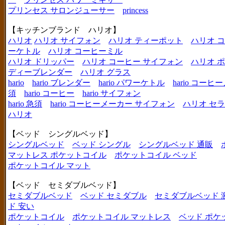
プリンセス サロンジューサー
princess
【キッチンブランド ハリオ】
ハリオ
ハリオ サイフォン
ハリオ ティーポット
ハリオ 
ーケトル
ハリオ コーヒーミル
ハリオ ドリッパー
ハリオ コーヒー サイフォン
ハリオ 
ディーブレンダー
ハリオ グラス
hario
hario ブレンダー
hario パワーケトル
hario コー
須
hario コーヒー
hario サイフォン
hario 急須
hario コーヒーメーカー サイフォン
ハリオ セ
ハリオ
【ベッド シングルベッド】
シングルベッド
ベッド シングル
シングルベッド 通販
マットレス ポケットコイル
ポケットコイル ベッド
ポケットコイル マット
【ベッド セミダブルベッド】
セミダブルベッド
ベッド セミダブル
セミダブルベッド 
ド 安い
ポケットコイル
ポケットコイル マットレス
ベッド ポケ