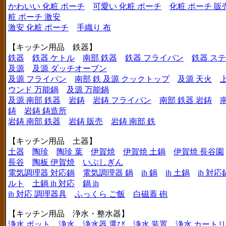
かわいい 化粧 ポーチ
可愛い 化粧 ポーチ
化粧 ポーチ 販
粧 ポーチ 激安
激安 化粧 ポーチ
手織り 布
【キッチン用品 鉄器】
鉄器
鉄器 ケトル
南部 鉄器
鉄器 フライパン
鉄器 ス
及源
及源 ダッチオーブン
及源 フライパン
南部 鉄 及源 クックトップ
及源 天火
ウンド 万能鍋
及源 万能鍋
及源 南部 鉄器
岩鋳
岩鋳 フライパン
南部 鉄器 岩鋳
鋳
岩鋳 鋳造所
岩鋳 南部 鉄器
岩鋳 販売
岩鋳 南部 鉄
【キッチン用品 土器】
土器
陶珍
陶珍 葉
伊賀焼
伊賀焼 土鍋
伊賀焼 長谷園
長谷
陶板 伊賀焼
いぶしぎん
電気調理器 対応鍋
電気調理器 鍋
ih 鍋
ih 土鍋
ih 対応
ルト
土鍋 ih 対応
鍋 ih
ih 対応 調理器具
ふっくら ご飯
白磁蓋 砲
【キッチン用品 浄水・整水器】
浄水 ポット
浄水
浄水器 選び
浄水 装置
浄水 カート