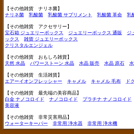
【その他雑貨 ナリネ菌】
ナリネ菌
乳酸菌
乳酸菌 サプリメント
乳酸菌 革命
乳
【その他雑貨 アクセサリー】
宝石箱 ジュエリーボックス
ジュエリーボックス 通販
ジ
ックス
雑貨 ジュエリーボックス
クリスタルエンジェル
【その他雑貨 おもしろ雑貨】
天然 水晶
パワーストーン 水晶
水晶 販売
水晶 原石
水
【その他雑貨 生活雑貨】
エアーイオンフレッシャー
キャメル
キャメル 毛布
ド
【その他雑貨 最先端の美容商品】
白金 ナノコロイド
ナノコロイド
プラチナ ナノコロイド
美容液
【その他雑貨 非常災害用品】
ウォーターキーパー
非常用 浄水器
非常用 浄水機