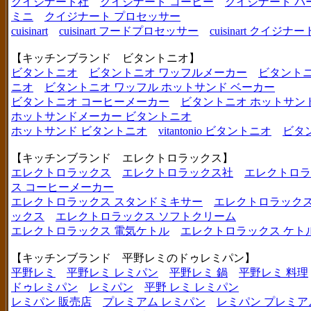
クイジナート社
クイジナート コーヒー
クイジナート バ
ミニ
クイジナート プロセッサー
cuisinart
cuisinart フードプロセッサー
cuisinart クイジナー
【キッチンブランド ビタントニオ】
ビタントニオ
ビタントニオ ワッフルメーカー
ビタントニ
ニオ
ビタントニオ ワッフル ホットサンド ベーカー
ビタントニオ コーヒーメーカー
ビタントニオ ホットサン
ホットサンドメーカー ビタントニオ
ホットサンド ビタントニオ
vitantonio ビタントニオ
ビタ
【キッチンブランド エレクトロラックス】
エレクトロラックス
エレクトロラックス社
エレクトロラ
ス コーヒーメーカー
エレクトロラックス スタンドミキサー
エレクトロラックス
ックス
エレクトロラックス ソフトクリーム
エレクトロラックス 電気ケトル
エレクトロラックス ケト
【キッチンブランド 平野レミのドゥレミパン】
平野レミ
平野レミ レミパン
平野レミ 鍋
平野レミ 料理
ドゥレミパン
レミパン
平野 レミ レミパン
レミパン 販売店
プレミアム レミパン
レミパン プレミア