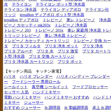
水
テライヨン
テライヨン ポット型 浄水器
テライヨン 浄水器
テライヨン ディアボロ
テライヨン社
リッジ
terraillon ディアボロ ポット型 浄水器
terraillon ディアボロ
トレビーノ
東レ トレビーノ
浄水器
ビーノ カセッティ mk203x
トレビーノ 浄水器
トレビーノ 203
トレビーノ 203x
東レ 家庭用 浄水器 ト
トリッジ トレビーノ
東レ 浄水器 トレビーノ
トレビーノ カセッティ カートリッジ
トレビーノ 交換 カ
タ
ブリタ フィルタ
ブリタ 浄水 ポット
ブリタ 浄水
ブリタ アルーナ
ブリタ 水
ブリタ 激安
ブリタ カートリ
ト型 浄水器
ブリタ 交換 カートリッジ
ブリタ 浄水器 カートリッジ
ブリタ ポット
【キッチン用品 キッチン家電】
ハリオ
ハリオ ブレンダー
ハリオ ハンディー ブレンダー
ー
フードシーラー 専用ロール
シールイット
真空機 シールイット
フードプロセッサー
セッサー 人気
ハンドミキサー
電動 ハンドミキサー
ハンドミキサー おすすめ
ハンドミ
ミキサー
ジューサー
おすすめ ジューサー
ih 調理器
ih 電磁調理器
卓上 ih 