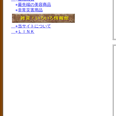
●
最先端の美容商品
●
非常災害用品
●
当サイトについて
●
ＬＩＮＫ