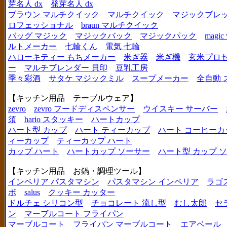
芽名人 dx
発芽名人 dx
ブラウン マルチクイック
マルチクイック
マジックブレ
ロフェッショナル
braun マルチクイック
バッグ マジック
マジックバック
マジックパック
magic 
ルトメーカー
七輪くん
電気 七輪
ハローキティー もちメーカー
米ぎ器
米ぎ機
玄米プロ
ー
マルチブレンダー 貝印
豆乳工房
季々彩酒
サタケ マジックミル
スープメーカー
全自動 
【キッチン用品 テーブルウェア】
zevro
zevro フードディスペンサー
ウイスキー サーバー
須
hario スタッキー
ハートカップ
ハート型 カップ
ハート ティーカップ
ハート コーヒーカ
ィーカップ
ティーカップ ハート
カップ ハート
ハートカップ ソーサー
ハート型 カップ 
【キッチン用品 お鍋・調理ツール】
インペリア パスタマシン
パスタマシン インペリア
ラゴ
ボ
salus
クッキー カッター
ドルチェ シリコン型
チョコレート 流し型
むし太郎
セ
ン
マーブルコート フライパン
マーブルコート
フライパン マーブルコート
エアベール