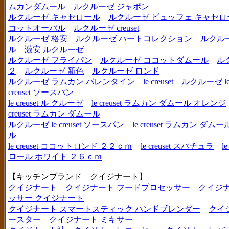
ムカンダムール
ルクルーゼ ジャポン
ルクルーゼ キャセロール
ルクルーゼ ビュッフェ キャセロ
コットオーバル
ルクルーゼ creuset
ルクルーゼ 格安
ルクルーゼ ハートコレクション
ルクル
ル
激安 ルクルーゼ
ルクルーゼ フライパン
ルクルーゼ ココットダムール
ル
２
ルクルーゼ 新色
ルクルーゼ ロンド
ルクルーゼ ラムカン バレンタイン
le creuset
ルクルーゼ le c
creuset ソースパン
le creuset ル クルーゼ
le creuset ラムカン ダムール オレンジ
creuset ラムカン ダムール
ルクルーゼ le creuset ソースパン
le creuset ラムカン 
ル
le creuset ココットロンド ２２ｃｍ
le creuset スパチュラ
l
ロール ホワイト ２６ｃｍ
【キッチンブランド クイジナート】
クイジナート
クイジナート フードプロセッサー
クイジ
ッサー クイジナート
クイジナート スマートスティック ハンドブレンダー
クイ
ースター
クイジナート ミキサー