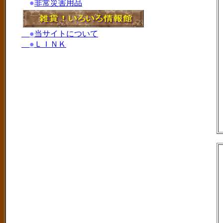
●
非常災害用品
●
当サイトについて
●
ＬＩＮＫ