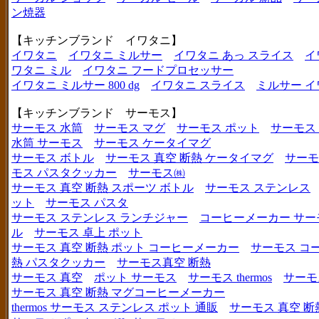
ン焼器
【キッチンブランド イワタニ】
イワタニ
イワタニ ミルサー
イワタニ あっ スライス
イ
ワタニ ミル
イワタニ フードプロセッサー
イワタニ ミルサー 800 dg
イワタニ スライス
ミルサー イ
【キッチンブランド サーモス】
サーモス 水筒
サーモス マグ
サーモス ポット
サーモス
水筒 サーモス
サーモス ケータイマグ
サーモス ボトル
サーモス 真空 断熱 ケータイマグ
サーモ
モス パスタクッカー
サーモス㈱
サーモス 真空 断熱 スポーツ ボトル
サーモス ステンレス
ット
サーモス パスタ
サーモス ステンレス ランチジャー
コーヒーメーカー サー
ル
サーモス 卓上 ポット
サーモス 真空 断熱 ポット コーヒーメーカー
サーモス コ
熱 パスタクッカー
サーモス真空 断熱
サーモス 真空
ポット サーモス
サーモス thermos
サーモ
サーモス 真空 断熱 マグコーヒーメーカー
thermos サーモス ステンレス ポット 通販
サーモス 真空 断