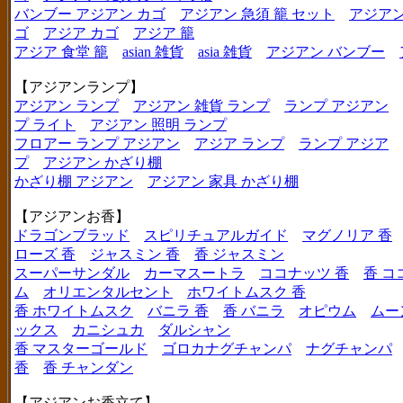
バンブー アジアン カゴ
アジアン 急須 籠 セット
アジアン
ゴ
アジア カゴ
アジア 籠
アジア 食堂 籠
asian 雑貨
asia 雑貨
アジアン バンブー
【アジアンランプ】
アジアン ランプ
アジアン 雑貨 ランプ
ランプ アジアン
プ ライト
アジアン 照明 ランプ
フロアー ランプ アジアン
アジア ランプ
ランプ アジア
プ
アジアン かざり棚
かざり棚 アジアン
アジアン 家具 かざり棚
【アジアンお香】
ドラゴンブラッド
スピリチュアルガイド
マグノリア 香
ローズ 香
ジャスミン 香
香 ジャスミン
スーパーサンダル
カーマスートラ
ココナッツ 香
香 コ
ム
オリエンタルセント
ホワイトムスク 香
香 ホワイトムスク
バニラ 香
香 バニラ
オピウム
ムー
ックス
カニシュカ
ダルシャン
香 マスターゴールド
ゴロカナグチャンパ
ナグチャンパ
香
香 チャンダン
【アジアンお香立て】