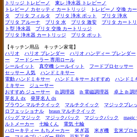
トリッジ トレビーノ
東レ 浄水器 トレビーノ
トレビーノ カセッティ カートリッジ
トレビーノ 交換 カ
タ
ブリタ フィルタ
ブリタ 浄水 ポット
ブリタ 浄水
ブリタ アルーナ
ブリタ 水
ブリタ 激安
ブリタ カートリ
ト型 浄水器
ブリタ 交換 カートリッジ
ブリタ 浄水器 カートリッジ
ブリタ ポット
【キッチン用品 キッチン家電】
ハリオ
ハリオ ブレンダー
ハリオ ハンディー ブレンダー
ー
フードシーラー 専用ロール
シールイット
真空機 シールイット
フードプロセッサー
セッサー 人気
ハンドミキサー
電動 ハンドミキサー
ハンドミキサー おすすめ
ハンドミ
ミキサー
ジューサー
おすすめ ジューサー
ih 調理器
ih 電磁調理器
卓上 ih 
芽名人 dx
発芽名人 dx
ブラウン マルチクイック
マルチクイック
マジックブレ
ロフェッショナル
braun マルチクイック
バッグ マジック
マジックバック
マジックパック
magic 
ルトメーカー
七輪くん
電気 七輪
ハローキティー もちメーカー
米ぎ器
米ぎ機
玄米プロ
ー
マルチブレンダー 貝印
豆乳工房