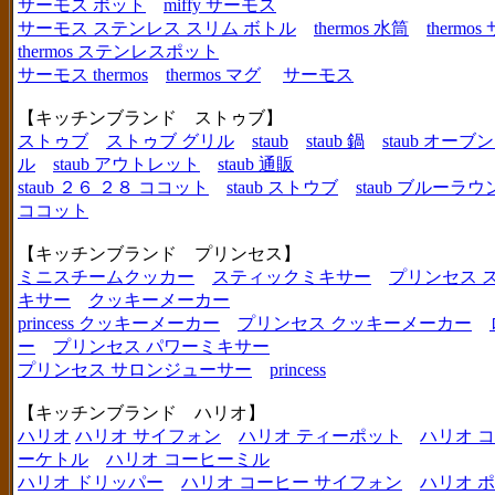
サーモス ポット
miffy サーモス
サーモス ステンレス スリム ボトル
thermos 水筒
thermo
thermos ステンレスポット
サーモス thermos
thermos マグ
サーモス
【キッチンブランド ストゥブ】
ストゥブ
ストゥブ グリル
staub
staub 鍋
staub オー
ル
staub アウトレット
staub 通販
staub ２６ ２８ ココット
staub ストウブ
staub ブルーラ
ココット
【キッチンブランド プリンセス】
ミニスチームクッカー
スティックミキサー
プリンセス 
キサー
クッキーメーカー
princess クッキーメーカー
プリンセス クッキーメーカー
ー
プリンセス パワーミキサー
プリンセス サロンジューサー
princess
【キッチンブランド ハリオ】
ハリオ
ハリオ サイフォン
ハリオ ティーポット
ハリオ 
ーケトル
ハリオ コーヒーミル
ハリオ ドリッパー
ハリオ コーヒー サイフォン
ハリオ 