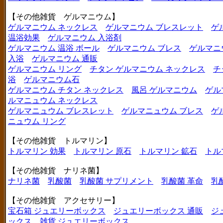
【その他雑貨 ゲルマニウム】
ゲルマニウム ネックレス
ゲルマニウム ブレスレット
ゲ
温浴効果
ゲルマニウム 入浴剤
ゲルマニウム 温浴 ボール
ゲルマニウム ブレス
ゲルマニ
入浴
ゲルマニウム 通販
ゲルマニウム リング
チタン ゲルマニウム ネックレス
チ
浴
ゲルマニウム石
ゲルマニウム チタン ネックレス
風呂 ゲルマニウム
ゲル
ルマニュウム ネックレス
ゲルマニュウム ブレスレット
ゲルマニュウム ブレス
ゲ
ニュウム リング
【その他雑貨 トルマリン】
トルマリン 効果
トルマリン 原石
トルマリン 鉱石
トル
【その他雑貨 ナリネ菌】
ナリネ菌
乳酸菌
乳酸菌 サプリメント
乳酸菌 革命
乳
【その他雑貨 アクセサリー】
宝石箱 ジュエリーボックス
ジュエリーボックス 通販
ジ
ックス
雑貨 ジュエリーボックス