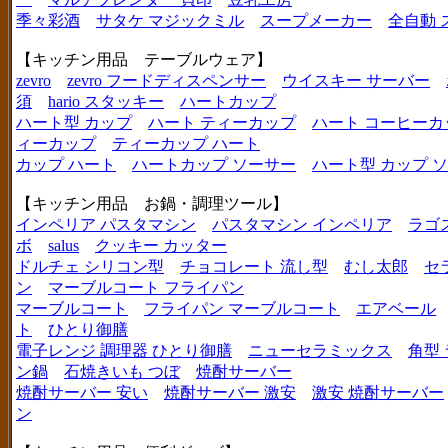
季々彩酒
サタケ マジックミル
スープメーカー
全自動 
【キッチン用品 テーブルウェア】
zevro
zevro フードディスペンサー
ウイスキー サーバー
須
hario スタッキー
ハートカップ
ハート型 カップ
ハート ティーカップ
ハート コーヒーカ
ィーカップ
ティーカップ ハート
カップ ハート
ハートカップ ソーサー
ハート型 カップ 
【キッチン用品 お鍋・調理ツール】
インペリア パスタマシン
パスタマシン インペリア
ラゴ
ボ
salus
クッキー カッター
ドルチェ シリコン型
チョコレート 流し型
むし太郎
セ
ン
マーブルコート フライパン
マーブルコート
フライパン マーブルコート
エアベール
ト
ひとり御膳
電子レンジ 調理器 ひとり御膳
ニューセラミックス
角型
ン鍋
石焼きいも つぼ
焼酎サーバー
焼酎サーバー 安い
焼酎サーバー 激安
激安 焼酎サーバー
ン