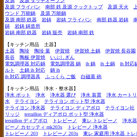
及源
及源 ダッチオーブン
及源 フライパン
南部 鉄 及源 クックトップ
及源 天火
ウンド 万能鍋
及源 万能鍋
及源 南部 鉄器
岩鋳
岩鋳 フライパン
南部 鉄器 岩鋳
鋳
岩鋳 鋳造所
岩鋳 南部 鉄器
岩鋳 販売
岩鋳 南部 鉄
【キッチン用品 土器】
土器
陶珍
陶珍 葉
伊賀焼
伊賀焼 土鍋
伊賀焼 長谷園
長谷
陶板 伊賀焼
いぶしぎん
電気調理器 対応鍋
電気調理器 鍋
ih 鍋
ih 土鍋
ih 対応
ルト
土鍋 ih 対応
鍋 ih
ih 対応 調理器具
ふっくら ご飯
白磁蓋 砲
【キッチン用品 浄水・整水器】
浄水 ポット
浄水
浄水器 選び
浄水 装置
浄水 カート
水
テライヨン
テライヨン ポット型 浄水器
テライヨン 浄水器
テライヨン ディアボロ
テライヨン社
リッジ
terraillon ディアボロ ポット型 浄水器
terraillon ディアボロ
トレビーノ
東レ トレビーノ
浄水器
ビーノ カセッティ mk203x
トレビーノ 浄水器
トレビーノ 203
トレビーノ 203x
東レ 家庭用 浄水器 ト