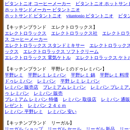
ビタントニオ コーヒーメーカー
ビタントニオ ホットサン
ホットサンドメーカー ビタントニオ
ホットサンド ビタントニオ
vitantonio ビタントニオ
ビタ
【キッチンブランド エレクトロラックス】
エレクトロラックス
エレクトロラックス社
エレクトロラ
ス コーヒーメーカー
エレクトロラックス スタンドミキサー
エレクトロラックス
ックス
エレクトロラックス ソフトクリーム
エレクトロラックス 電気ケトル
エレクトロラックス ケト
【キッチンブランド 平野レミのドゥレミパン】
平野レミ
平野レミ レミパン
平野レミ 鍋
平野レミ 料理
ドゥレミパン
レミパン
平野 レミ レミパン
レミパン 販売店
プレミアム レミパン
レミパン プレミア
ゥ レミパン
レミパン 販売
プレミアム レミパン 特価
レミパン 取扱店
レミパン 通販
レゼント
レミパン ２４ｃｍ
レミパン 平野レミ
レミパン 安い
【キッチンブランド リーガル】
リーガル ショップ
リーガル セール
リーガル 新品
リー