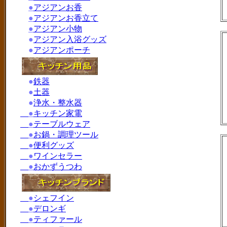
●
アジアンお香
●
アジアンお香立て
●
アジアン小物
●
アジアン入浴グッズ
●
アジアンポーチ
●
鉄器
●
土器
●
浄水・整水器
●
キッチン家電
●
テーブルウェア
●
お鍋・調理ツール
●
便利グッズ
●
ワインセラー
●
おかずうつわ
●
シェフイン
●
デロンギ
●
ティファール