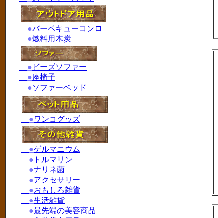
●
バーベキューコンロ
●
燃料用木炭
●
ビーズソファー
●
座椅子
●
ソファーベッド
●
ワンコグッズ
●
ゲルマニウム
●
トルマリン
●
ナリネ菌
●
アクセサリー
●
おもしろ雑貨
●
生活雑貨
●
最先端の美容商品