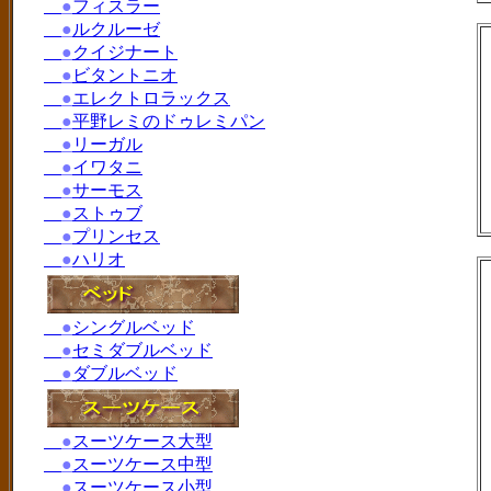
●
フィスラー
●
ルクルーゼ
●
クイジナート
●
ビタントニオ
●
エレクトロラックス
●
平野レミのドゥレミパン
●
リーガル
●
イワタニ
●
サーモス
●
ストゥブ
●
プリンセス
●
ハリオ
●
シングルベッド
●
セミダブルベッド
●
ダブルベッド
●
スーツケース大型
●
スーツケース中型
●
スーツケース小型