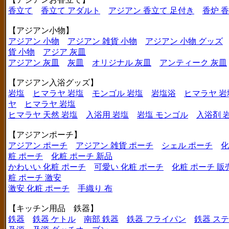
香立て
香立て アダルト
アジアン 香立て 足付き
香炉 
【アジアン小物】
アジアン 小物
アジアン 雑貨 小物
アジアン 小物 グッズ
貨 小物
アジア 灰皿
アジアン 灰皿
灰皿
オリジナル 灰皿
アンティーク 灰皿
【アジアン入浴グッズ】
岩塩
ヒマラヤ 岩塩
モンゴル 岩塩
岩塩浴
ヒマラヤ 岩
ヤ
ヒマラヤ 岩塩
ヒマラヤ 天然 岩塩
入浴用 岩塩
岩塩 モンゴル
入浴剤 
【アジアンポーチ】
アジアン ポーチ
アジアン 雑貨 ポーチ
シェル ポーチ
化
粧 ポーチ
化粧 ポーチ 新品
かわいい 化粧 ポーチ
可愛い 化粧 ポーチ
化粧 ポーチ 販
粧 ポーチ 激安
激安 化粧 ポーチ
手織り 布
【キッチン用品 鉄器】
鉄器
鉄器 ケトル
南部 鉄器
鉄器 フライパン
鉄器 ス