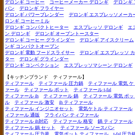
デロンギ コーヒー
コーヒーメーカー デロンギ
デロンギ
パン
デロンギ フライヤー
デロンギ パワーブレンダー
デロンギ エスプレッソメーカ
ロンギ コーヒーミル
デロンギ コンパクトヒーター
エスプレッソ デロンギ
エ
ン デロンギ
デロンギ オーブントースター
デロンギ コーヒー グラインダー
デロンギ アイスクリーム
ンギ コンパクトオーブン
デロンギ 電動 フードスライサー
デロンギ エスプレッソ 
ター
デロンギ グラインダー
デロンギ コンベクション
エスプレッソマシーン デロンギ
【キッチンブランド ティファール】
ティファール
ティファール 圧力鍋
ティファール 電気 ケ
ァール
ティファール ポット
ティファール t-fal
ティファール ih
ティファール 鍋
ティファール 電気 ポッ
ル
ティファール 激安
ih ティファール
ティファール インジニオセット
電気ケトル ティファール
ィファール 通販
フライパン ティファール
ティファール ih対応
ティファール 格安
鍋 ティファール
ティファール 鍋 セット
ティファール ソースパン
ティファール 圧力釜
電気ポット ティファール
t-fal 圧力