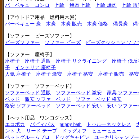
バーベキューコンロ
七輪
焼肉 七輪
七輪 焼肉
七輪 販
【アウトドア用品 燃料用木炭】
バーベキュー 炭
木炭
木炭 販売
木炭 価格
備長炭
備
【ソファー ビーズソファー】
ビーズソファー
ソファー ビーズ
ビーズクッション ソフ
【ソファー 座椅子】
座椅子
座椅子 通販
座椅子 リクライニング
座椅子 低反
子
インテリア 座椅子
人気 座椅子
座椅子 激安
座椅子 格安
座椅子 販売
格安
【ソファー ソファーベッド】
ソファーベッド 通販
ソファーベッド 激安
家具 ソファー
ベッド
激安 ソファーベッド
ソファーベッド 格安
格安 ソファーベッド
ソファーベッド 安い
安い ソファー
【ペット用品 ワンコグッズ】
エコポカ
パピィバス
puppy bath
トゥルーネックレス
ント 犬
リード テープ
ドッグオフ
ヒューヒュー
ペットグルームプロ
ドッグキャビン
ユーカリシャンプー