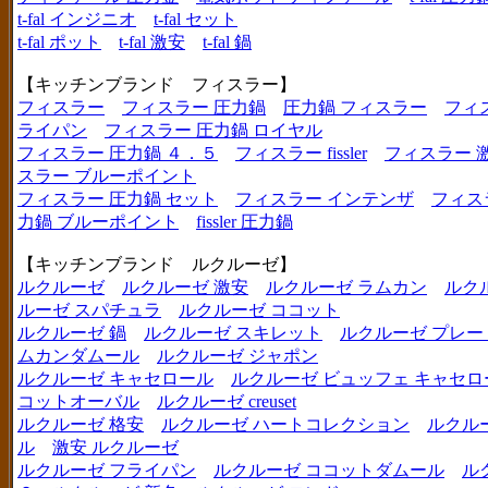
t-fal インジニオ
t-fal セット
t-fal ポット
t-fal 激安
t-fal 鍋
【キッチンブランド フィスラー】
フィスラー
フィスラー 圧力鍋
圧力鍋 フィスラー
フィ
ライパン
フィスラー 圧力鍋 ロイヤル
フィスラー 圧力鍋 ４．５
フィスラー fissler
フィスラー 
スラー ブルーポイント
フィスラー 圧力鍋 セット
フィスラー インテンザ
フィス
力鍋 ブルーポイント
fissler 圧力鍋
【キッチンブランド ルクルーゼ】
ルクルーゼ
ルクルーゼ 激安
ルクルーゼ ラムカン
ルク
ルーゼ スパチュラ
ルクルーゼ ココット
ルクルーゼ 鍋
ルクルーゼ スキレット
ルクルーゼ プレー
ムカンダムール
ルクルーゼ ジャポン
ルクルーゼ キャセロール
ルクルーゼ ビュッフェ キャセロ
コットオーバル
ルクルーゼ creuset
ルクルーゼ 格安
ルクルーゼ ハートコレクション
ルクル
ル
激安 ルクルーゼ
ルクルーゼ フライパン
ルクルーゼ ココットダムール
ル