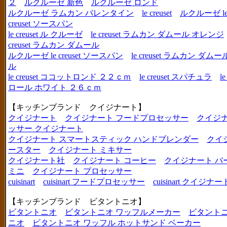
２
ルクルーゼ 新色
ルクルーゼ ロンド
ルクルーゼ ラムカン バレンタイン
le creuset
ルクルーゼ le c
creuset ソースパン
le creuset ル クルーゼ
le creuset ラムカン ダムール オレンジ
creuset ラムカン ダムール
ルクルーゼ le creuset ソースパン
le creuset ラムカン 
ル
le creuset ココットロンド ２２ｃｍ
le creuset スパチュラ
l
ロール ホワイト ２６ｃｍ
【キッチンブランド クイジナート】
クイジナート
クイジナート フードプロセッサー
クイジ
ッサー クイジナート
クイジナート スマートスティック ハンドブレンダー
クイ
ースター
クイジナート ミキサー
クイジナート社
クイジナート コーヒー
クイジナート バ
ミニ
クイジナート プロセッサー
cuisinart
cuisinart フードプロセッサー
cuisinart クイジナー
【キッチンブランド ビタントニオ】
ビタントニオ
ビタントニオ ワッフルメーカー
ビタントニ
ニオ
ビタントニオ ワッフル ホットサンド ベーカー