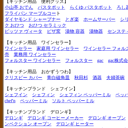
【キッチン用品 便利グッズ】
小山亭 おでん
パスタポット
らくゆ パスタポット
ろし
フライパン マーブルコー
ト
ダイヤモンド シャープナー
とぎ楽
ホームサーバー
シ
ク おひつ
おひつ セラミック
ピッツァ ヴィータ
ピザ窯
漬物 容器
漬物器
センステ
【キッチン用品 ワインセラー】
ワインセラー
家庭用 ワインセラー
ワインセラー フォル
売
業務用 ワインセラー
フォルスター ワインセラー
フォルスター
gac
gac株式
【キッチン用品 おかずうつわ】
クリスピー カバー
青白磁角皿
秋田杉
酒器
夫婦茶碗
【キッチンブランド シェフイン】
シェフイン
シェフィン
シェフィン ペッパーミル
ペッ
chef'n
ペッパーミル
ソルト ペッパーミル
【キッチンブランド デロンギ】
デロンギ
デロンギ コーヒーメーカー
デロンギ オーブン
ンベクション オーブン
デロンギ ヒーター