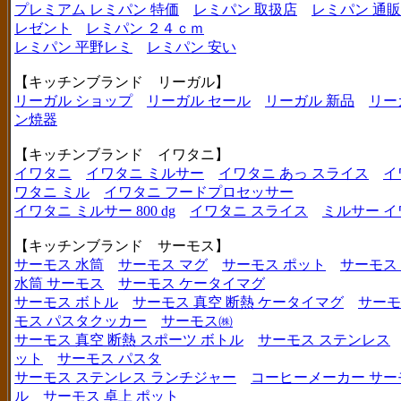
プレミアム レミパン 特価
レミパン 取扱店
レミパン 通販
レゼント
レミパン ２４ｃｍ
レミパン 平野レミ
レミパン 安い
【キッチンブランド リーガル】
リーガル ショップ
リーガル セール
リーガル 新品
リー
ン焼器
【キッチンブランド イワタニ】
イワタニ
イワタニ ミルサー
イワタニ あっ スライス
イ
ワタニ ミル
イワタニ フードプロセッサー
イワタニ ミルサー 800 dg
イワタニ スライス
ミルサー イ
【キッチンブランド サーモス】
サーモス 水筒
サーモス マグ
サーモス ポット
サーモス
水筒 サーモス
サーモス ケータイマグ
サーモス ボトル
サーモス 真空 断熱 ケータイマグ
サーモ
モス パスタクッカー
サーモス㈱
サーモス 真空 断熱 スポーツ ボトル
サーモス ステンレス
ット
サーモス パスタ
サーモス ステンレス ランチジャー
コーヒーメーカー サー
ル
サーモス 卓上 ポット