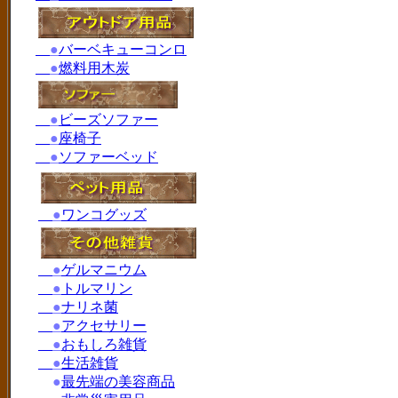
●
バーベキューコンロ
●
燃料用木炭
●
ビーズソファー
●
座椅子
●
ソファーベッド
●
ワンコグッズ
●
ゲルマニウム
●
トルマリン
●
ナリネ菌
●
アクセサリー
●
おもしろ雑貨
●
生活雑貨
●
最先端の美容商品