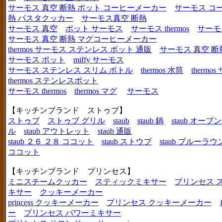
サーモス 真空 断熱 ポット コーヒーメーカー
サーモス コ
熱 パスタクッカー
サーモス真空 断熱
サーモス 真空
ポット サーモス
サーモス thermos
サーモ
サーモス 真空 断熱 マグコーヒーメーカー
thermos サーモス ステンレス ポット 通販
サーモス 真空 断
サーモス ポット
miffy サーモス
サーモス ステンレス スリム ボトル
thermos 水筒
thermo
thermos ステンレスポット
サーモス thermos
thermos マグ
サーモス
【キッチンブランド ストゥブ】
ストゥブ
ストゥブ グリル
staub
staub 鍋
staub オー
ル
staub アウトレット
staub 通販
staub ２６ ２８ ココット
staub ストウブ
staub ブルーラ
ココット
【キッチンブランド プリンセス】
ミニスチームクッカー
スティックミキサー
プリンセス 
キサー
クッキーメーカー
princess クッキーメーカー
プリンセス クッキーメーカー
ー
プリンセス パワーミキサー