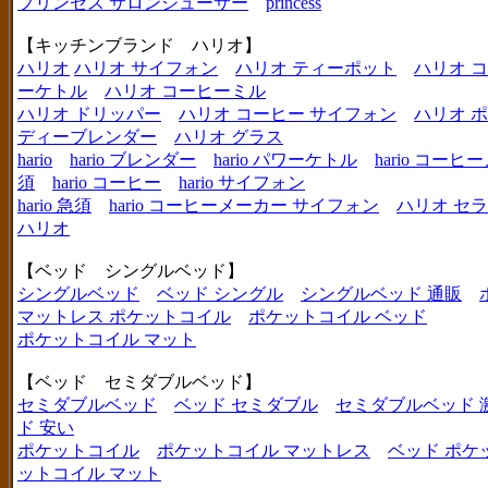
プリンセス サロンジューサー
princess
【キッチンブランド ハリオ】
ハリオ
ハリオ サイフォン
ハリオ ティーポット
ハリオ 
ーケトル
ハリオ コーヒーミル
ハリオ ドリッパー
ハリオ コーヒー サイフォン
ハリオ 
ディーブレンダー
ハリオ グラス
hario
hario ブレンダー
hario パワーケトル
hario コー
須
hario コーヒー
hario サイフォン
hario 急須
hario コーヒーメーカー サイフォン
ハリオ セ
ハリオ
【ベッド シングルベッド】
シングルベッド
ベッド シングル
シングルベッド 通販
マットレス ポケットコイル
ポケットコイル ベッド
ポケットコイル マット
【ベッド セミダブルベッド】
セミダブルベッド
ベッド セミダブル
セミダブルベッド 
ド 安い
ポケットコイル
ポケットコイル マットレス
ベッド ポケ
ットコイル マット