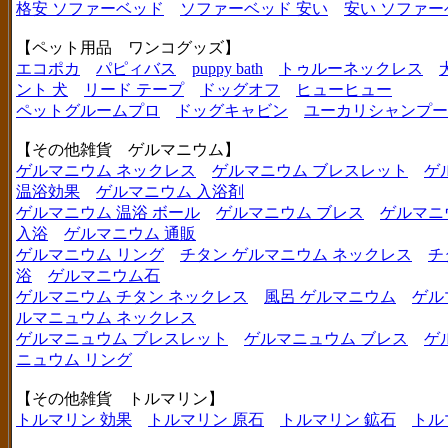
格安 ソファーベッド
ソファーベッド 安い
安い ソファー
【ペット用品 ワンコグッズ】
エコポカ
パピィバス
puppy bath
トゥルーネックレス
ント 犬
リード テープ
ドッグオフ
ヒューヒュー
ペットグルームプロ
ドッグキャビン
ユーカリシャンプー
【その他雑貨 ゲルマニウム】
ゲルマニウム ネックレス
ゲルマニウム ブレスレット
ゲ
温浴効果
ゲルマニウム 入浴剤
ゲルマニウム 温浴 ボール
ゲルマニウム ブレス
ゲルマニ
入浴
ゲルマニウム 通販
ゲルマニウム リング
チタン ゲルマニウム ネックレス
チ
浴
ゲルマニウム石
ゲルマニウム チタン ネックレス
風呂 ゲルマニウム
ゲル
ルマニュウム ネックレス
ゲルマニュウム ブレスレット
ゲルマニュウム ブレス
ゲ
ニュウム リング
【その他雑貨 トルマリン】
トルマリン 効果
トルマリン 原石
トルマリン 鉱石
トル