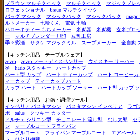
ブラウン マルチクイック
マルチクイック
マジックブレ
ロフェッショナル
braun マルチクイック
バッグ マジック
マジックバック
マジックパック
magic 
ルトメーカー
七輪くん
電気 七輪
ハローキティー もちメーカー
米ぎ器
米ぎ機
玄米プロ
ー
マルチブレンダー 貝印
豆乳工房
季々彩酒
サタケ マジックミル
スープメーカー
全自動 
【キッチン用品 テーブルウェア】
zevro
zevro フードディスペンサー
ウイスキー サーバー
須
hario スタッキー
ハートカップ
ハート型 カップ
ハート ティーカップ
ハート コーヒーカ
ィーカップ
ティーカップ ハート
カップ ハート
ハートカップ ソーサー
ハート型 カップ 
【キッチン用品 お鍋・調理ツール】
インペリア パスタマシン
パスタマシン インペリア
ラゴ
ボ
salus
クッキー カッター
ドルチェ シリコン型
チョコレート 流し型
むし太郎
セ
ン
マーブルコート フライパン
マーブルコート
フライパン マーブルコート
エアベール
ト
ひとり御膳