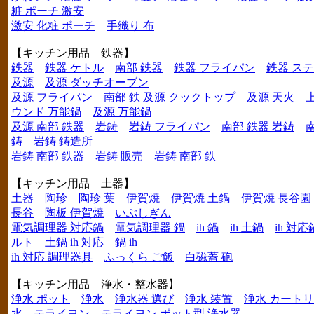
粧 ポーチ 激安
激安 化粧 ポーチ
手織り 布
【キッチン用品 鉄器】
鉄器
鉄器 ケトル
南部 鉄器
鉄器 フライパン
鉄器 ス
及源
及源 ダッチオーブン
及源 フライパン
南部 鉄 及源 クックトップ
及源 天火
ウンド 万能鍋
及源 万能鍋
及源 南部 鉄器
岩鋳
岩鋳 フライパン
南部 鉄器 岩鋳
鋳
岩鋳 鋳造所
岩鋳 南部 鉄器
岩鋳 販売
岩鋳 南部 鉄
【キッチン用品 土器】
土器
陶珍
陶珍 葉
伊賀焼
伊賀焼 土鍋
伊賀焼 長谷園
長谷
陶板 伊賀焼
いぶしぎん
電気調理器 対応鍋
電気調理器 鍋
ih 鍋
ih 土鍋
ih 対応
ルト
土鍋 ih 対応
鍋 ih
ih 対応 調理器具
ふっくら ご飯
白磁蓋 砲
【キッチン用品 浄水・整水器】
浄水 ポット
浄水
浄水器 選び
浄水 装置
浄水 カート
水
テライヨン
テライヨン ポット型 浄水器