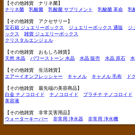
【その他雑貨 ナリネ菌】
ナリネ菌
乳酸菌
乳酸菌 サプリメント
乳酸菌 革命
乳
【その他雑貨 アクセサリー】
宝石箱 ジュエリーボックス
ジュエリーボックス 通販
ジ
ックス
雑貨 ジュエリーボックス
クリスタルエンジェル
【その他雑貨 おもしろ雑貨】
天然 水晶
パワーストーン 水晶
水晶 販売
水晶 原石
水
【その他雑貨 生活雑貨】
エアーイオンフレッシャー
キャメル
キャメル 毛布
ド
【その他雑貨 最先端の美容商品】
白金 ナノコロイド
ナノコロイド
プラチナ ナノコロイド
美容液
【その他雑貨 非常災害用品】
ウォーターキーパー
非常用 浄水器
非常用 浄水機