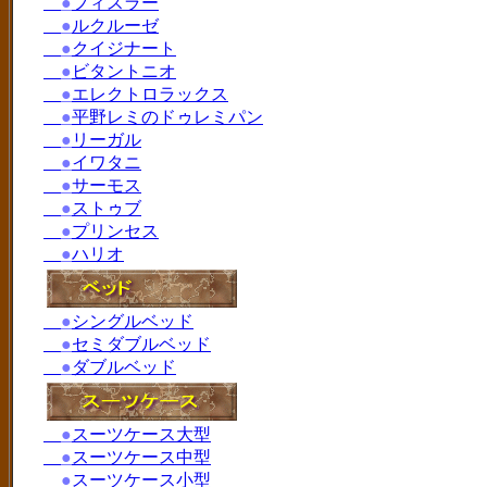
●
フィスラー
●
ルクルーゼ
●
クイジナート
●
ビタントニオ
●
エレクトロラックス
●
平野レミのドゥレミパン
●
リーガル
●
イワタニ
●
サーモス
●
ストゥブ
●
プリンセス
●
ハリオ
●
シングルベッド
●
セミダブルベッド
●
ダブルベッド
●
スーツケース大型
●
スーツケース中型
●
スーツケース小型