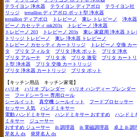
テライヨン 浄水器
テライヨン ディアボロ
テライヨン社
リッジ
terraillon ディアボロ ポット型 浄水器
terraillon ディアボロ
トレビーノ
東レ トレビーノ
浄水器
ビーノ カセッティ mk203x
トレビーノ 浄水器
トレビーノ 203
トレビーノ 203x
東レ 家庭用 浄水器 ト
トリッジ トレビーノ
東レ 浄水器 トレビーノ
トレビーノ カセッティ カートリッジ
トレビーノ 交換 カ
タ
ブリタ フィルタ
ブリタ 浄水 ポット
ブリタ 浄水
ブリタ アルーナ
ブリタ 水
ブリタ 激安
ブリタ カートリ
ト型 浄水器
ブリタ 交換 カートリッジ
ブリタ 浄水器 カートリッジ
ブリタ ポット
【キッチン用品 キッチン家電】
ハリオ
ハリオ ブレンダー
ハリオ ハンディー ブレンダー
ー
フードシーラー 専用ロール
シールイット
真空機 シールイット
フードプロセッサー
セッサー 人気
ハンドミキサー
電動 ハンドミキサー
ハンドミキサー おすすめ
ハンドミ
ミキサー
ジューサー
おすすめ ジューサー
ih 調理器
ih 電磁調理器
卓上 ih 
芽名人 dx
発芽名人 dx