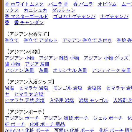
香 ホワイトムスク
バニラ 香
香 バニラ
オピウム
ムー
ックス
カニシュカ
ダルシャン
香 マスターゴールド
ゴロカナグチャンパ
ナグチャンパ
香
香 チャンダン
【アジアンお香立て】
香立て
香立て アダルト
アジアン 香立て 足付き
香炉 
【アジアン小物】
アジアン 小物
アジアン 雑貨 小物
アジアン 小物 グッズ
貨 小物
アジア 灰皿
アジアン 灰皿
灰皿
オリジナル 灰皿
アンティーク 灰皿
【アジアン入浴グッズ】
岩塩
ヒマラヤ 岩塩
モンゴル 岩塩
岩塩浴
ヒマラヤ 岩
ヤ
ヒマラヤ 岩塩
ヒマラヤ 天然 岩塩
入浴用 岩塩
岩塩 モンゴル
入浴剤 
【アジアンポーチ】
アジアン ポーチ
アジアン 雑貨 ポーチ
シェル ポーチ
化
粧 ポーチ
化粧 ポーチ 新品
かわいい 化粧 ポーチ
可愛い 化粧 ポーチ
化粧 ポーチ 販