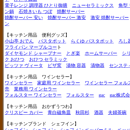
電子レンジ 調理器 ひとり御膳
ニューセラミックス
角型
ン鍋
石焼きいも つぼ
焼酎サーバー
焼酎サーバー 安い
焼酎サーバー 激安
激安 焼酎サーバー
ン
【キッチン用品 便利グッズ】
小山亭 おでん
パスタポット
らくゆ パスタポット
ろし
フライパン マーブルコー
ト
ダイヤモンド シャープナー
とぎ楽
ホームサーバー
シ
ク おひつ
おひつ セラミック
ピッツァ ヴィータ
ピザ窯
漬物 容器
漬物器
センステ
【キッチン用品 ワインセラー】
ワインセラー
家庭用 ワインセラー
ワインセラー フォル
売
業務用 ワインセラー
フォルスター ワインセラー
フォルスター
gac
gac株式
【キッチン用品 おかずうつわ】
クリスピー カバー
青白磁角皿
秋田杉
酒器
夫婦茶碗
【キッチンブランド シェフイン】
シェフイン
シェフィン
シェフィン ペッパーミル
ペッ