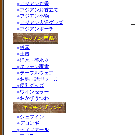
●
アジアンお香
●
アジアンお香立て
●
アジアン小物
●
アジアン入浴グッズ
●
アジアンポーチ
●
鉄器
●
土器
●
浄水・整水器
●
キッチン家電
●
テーブルウェア
●
お鍋・調理ツール
●
便利グッズ
●
ワインセラー
●
おかずうつわ
●
シェフイン
●
デロンギ
●
ティファール