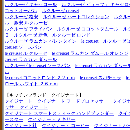
ルクルーゼ キャセロール
ルクルーゼ ビュッフェ キャセロ
コットオーバル
ルクルーゼ creuset
ルクルーゼ 格安
ルクルーゼ ハートコレクション
ルクル
ル
激安 ルクルーゼ
ルクルーゼ フライパン
ルクルーゼ ココットダムール
ル
２
ルクルーゼ 新色
ルクルーゼ ロンド
ルクルーゼ ラムカン バレンタイン
le creuset
ルクルーゼ le c
creuset ソースパン
le creuset ル クルーゼ
le creuset ラムカン ダムール オレンジ
creuset ラムカン ダムール
ルクルーゼ le creuset ソースパン
le creuset ラムカン 
ル
le creuset ココットロンド ２２ｃｍ
le creuset スパチュラ
l
ロール ホワイト ２６ｃｍ
【キッチンブランド クイジナート】
クイジナート
クイジナート フードプロセッサー
クイジ
ッサー クイジナート
クイジナート スマートスティック ハンドブレンダー
クイ
ースター
クイジナート ミキサー
クイジナート社
クイジナート コーヒー
クイジナート バ