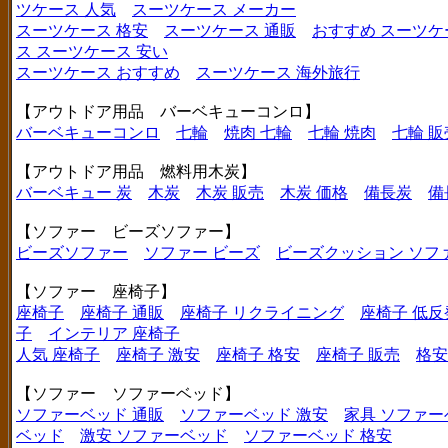
ツケース 人気
スーツケース メーカー
スーツケース 格安
スーツケース 通販
おすすめ スーツケ
ス
スーツケース 安い
スーツケース おすすめ
スーツケース 海外旅行
【アウトドア用品 バーベキューコンロ】
バーベキューコンロ
七輪
焼肉 七輪
七輪 焼肉
七輪 販
【アウトドア用品 燃料用木炭】
バーベキュー 炭
木炭
木炭 販売
木炭 価格
備長炭
備
【ソファー ビーズソファー】
ビーズソファー
ソファー ビーズ
ビーズクッション ソフ
【ソファー 座椅子】
座椅子
座椅子 通販
座椅子 リクライニング
座椅子 低反
子
インテリア 座椅子
人気 座椅子
座椅子 激安
座椅子 格安
座椅子 販売
格安
【ソファー ソファーベッド】
ソファーベッド 通販
ソファーベッド 激安
家具 ソファー
ベッド
激安 ソファーベッド
ソファーベッド 格安