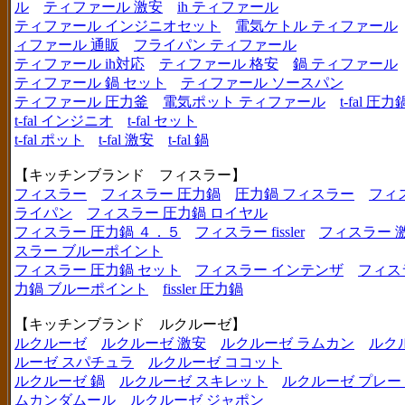
ル
ティファール 激安
ih ティファール
ティファール インジニオセット
電気ケトル ティファール
ィファール 通販
フライパン ティファール
ティファール ih対応
ティファール 格安
鍋 ティファール
ティファール 鍋 セット
ティファール ソースパン
ティファール 圧力釜
電気ポット ティファール
t-fal 圧力
t-fal インジニオ
t-fal セット
t-fal ポット
t-fal 激安
t-fal 鍋
【キッチンブランド フィスラー】
フィスラー
フィスラー 圧力鍋
圧力鍋 フィスラー
フィ
ライパン
フィスラー 圧力鍋 ロイヤル
フィスラー 圧力鍋 ４．５
フィスラー fissler
フィスラー 
スラー ブルーポイント
フィスラー 圧力鍋 セット
フィスラー インテンザ
フィス
力鍋 ブルーポイント
fissler 圧力鍋
【キッチンブランド ルクルーゼ】
ルクルーゼ
ルクルーゼ 激安
ルクルーゼ ラムカン
ルク
ルーゼ スパチュラ
ルクルーゼ ココット
ルクルーゼ 鍋
ルクルーゼ スキレット
ルクルーゼ プレー
ムカンダムール
ルクルーゼ ジャポン