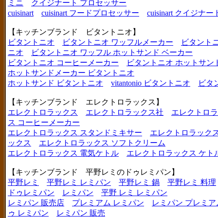
ミニ
クイジナート プロセッサー
cuisinart
cuisinart フードプロセッサー
cuisinart クイジナー
【キッチンブランド ビタントニオ】
ビタントニオ
ビタントニオ ワッフルメーカー
ビタントニ
ニオ
ビタントニオ ワッフル ホットサンド ベーカー
ビタントニオ コーヒーメーカー
ビタントニオ ホットサン
ホットサンドメーカー ビタントニオ
ホットサンド ビタントニオ
vitantonio ビタントニオ
ビタ
【キッチンブランド エレクトロラックス】
エレクトロラックス
エレクトロラックス社
エレクトロラ
ス コーヒーメーカー
エレクトロラックス スタンドミキサー
エレクトロラックス
ックス
エレクトロラックス ソフトクリーム
エレクトロラックス 電気ケトル
エレクトロラックス ケト
【キッチンブランド 平野レミのドゥレミパン】
平野レミ
平野レミ レミパン
平野レミ 鍋
平野レミ 料理
ドゥレミパン
レミパン
平野 レミ レミパン
レミパン 販売店
プレミアム レミパン
レミパン プレミア
ゥ レミパン
レミパン 販売