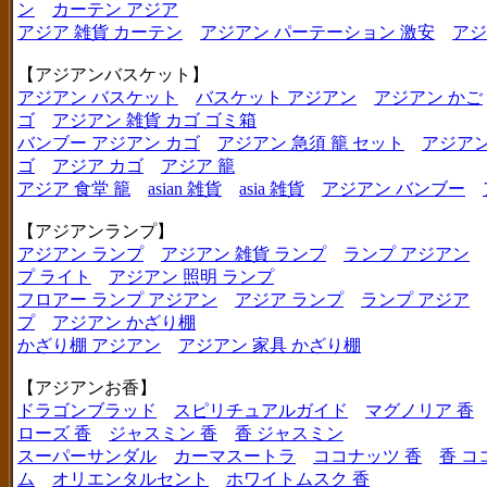
ン
カーテン アジア
アジア 雑貨 カーテン
アジアン パーテーション 激安
アジ
【アジアンバスケット】
アジアン バスケット
バスケット アジアン
アジアン かご
ゴ
アジアン 雑貨 カゴ ゴミ箱
バンブー アジアン カゴ
アジアン 急須 籠 セット
アジアン
ゴ
アジア カゴ
アジア 籠
アジア 食堂 籠
asian 雑貨
asia 雑貨
アジアン バンブー
【アジアンランプ】
アジアン ランプ
アジアン 雑貨 ランプ
ランプ アジアン
プ ライト
アジアン 照明 ランプ
フロアー ランプ アジアン
アジア ランプ
ランプ アジア
プ
アジアン かざり棚
かざり棚 アジアン
アジアン 家具 かざり棚
【アジアンお香】
ドラゴンブラッド
スピリチュアルガイド
マグノリア 香
ローズ 香
ジャスミン 香
香 ジャスミン
スーパーサンダル
カーマスートラ
ココナッツ 香
香 コ
ム
オリエンタルセント
ホワイトムスク 香