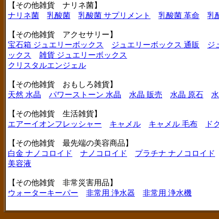
【その他雑貨 ナリネ菌】
ナリネ菌
乳酸菌
乳酸菌 サプリメント
乳酸菌 革命
乳
【その他雑貨 アクセサリー】
宝石箱 ジュエリーボックス
ジュエリーボックス 通販
ジ
ックス
雑貨 ジュエリーボックス
クリスタルエンジェル
【その他雑貨 おもしろ雑貨】
天然 水晶
パワーストーン 水晶
水晶 販売
水晶 原石
水
【その他雑貨 生活雑貨】
エアーイオンフレッシャー
キャメル
キャメル 毛布
ド
【その他雑貨 最先端の美容商品】
白金 ナノコロイド
ナノコロイド
プラチナ ナノコロイド
美容液
【その他雑貨 非常災害用品】
ウォーターキーパー
非常用 浄水器
非常用 浄水機