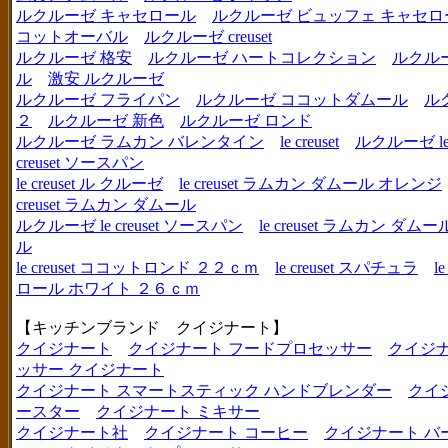
ルクルーゼ キャセロール
ルクルーゼ ビュッフェ キャセロ
コットオーバル
ルクルーゼ creuset
ルクルーゼ 格安
ルクルーゼ ハートコレクション
ルクル
ル
激安 ルクルーゼ
ルクルーゼ フライパン
ルクルーゼ ココットダムール
ル
２
ルクルーゼ 新色
ルクルーゼ ロンド
ルクルーゼ ラムカン バレンタイン
le creuset
ルクルーゼ le c
creuset ソースパン
le creuset ル クルーゼ
le creuset ラムカン ダムール オレンジ
creuset ラムカン ダムール
ルクルーゼ le creuset ソースパン
le creuset ラムカン 
ル
le creuset ココットロンド ２２ｃｍ
le creuset スパチュラ
l
ロール ホワイト ２６ｃｍ
【キッチンブランド クイジナート】
クイジナート
クイジナート フードプロセッサー
クイジ
ッサー クイジナート
クイジナート スマートスティック ハンドブレンダー
クイ
ースター
クイジナート ミキサー
クイジナート社
クイジナート コーヒー
クイジナート バ