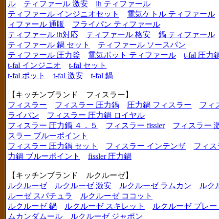
ル
ティファール 激安
ih ティファール
ティファール インジニオセット
電気ケトル ティファール
ィファール 通販
フライパン ティファール
ティファール ih対応
ティファール 格安
鍋 ティファール
ティファール 鍋 セット
ティファール ソースパン
ティファール 圧力釜
電気ポット ティファール
t-fal 圧力
t-fal インジニオ
t-fal セット
t-fal ポット
t-fal 激安
t-fal 鍋
【キッチンブランド フィスラー】
フィスラー
フィスラー 圧力鍋
圧力鍋 フィスラー
フィ
ライパン
フィスラー 圧力鍋 ロイヤル
フィスラー 圧力鍋 ４．５
フィスラー fissler
フィスラー 
スラー ブルーポイント
フィスラー 圧力鍋 セット
フィスラー インテンザ
フィス
力鍋 ブルーポイント
fissler 圧力鍋
【キッチンブランド ルクルーゼ】
ルクルーゼ
ルクルーゼ 激安
ルクルーゼ ラムカン
ルク
ルーゼ スパチュラ
ルクルーゼ ココット
ルクルーゼ 鍋
ルクルーゼ スキレット
ルクルーゼ プレー
ムカンダムール
ルクルーゼ ジャポン