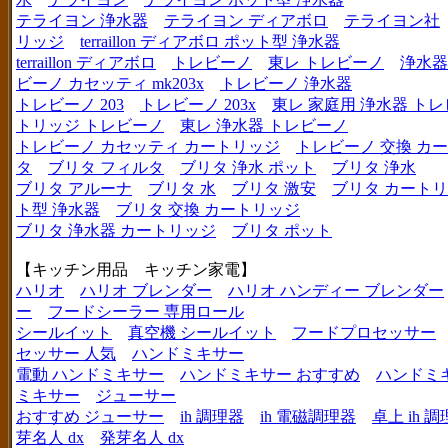
テライヨン 浄水器
テライヨン ディアボロ
テライヨン社
リッジ
terraillon ディアボロ ポット型 浄水器
terraillon ディアボロ
トレビーノ
東レ トレビーノ
浄水器
ビーノ カセッティ mk203x
トレビーノ 浄水器
トレビーノ 203
トレビーノ 203x
東レ 家庭用 浄水器 ト
トリッジ トレビーノ
東レ 浄水器 トレビーノ
トレビーノ カセッティ カートリッジ
トレビーノ 交換 カ
タ
ブリタ フィルタ
ブリタ 浄水 ポット
ブリタ 浄水
ブリタ アルーナ
ブリタ 水
ブリタ 激安
ブリタ カートリ
ト型 浄水器
ブリタ 交換 カートリッジ
ブリタ 浄水器 カートリッジ
ブリタ ポット
【キッチン用品 キッチン家電】
ハリオ
ハリオ ブレンダー
ハリオ ハンディー ブレンダー
ー
フードシーラー 専用ロール
シールイット
真空機 シールイット
フードプロセッサー
セッサー 人気
ハンドミキサー
電動 ハンドミキサー
ハンドミキサー おすすめ
ハンドミ
ミキサー
ジューサー
おすすめ ジューサー
ih 調理器
ih 電磁調理器
卓上 ih 
芽名人 dx
発芽名人 dx