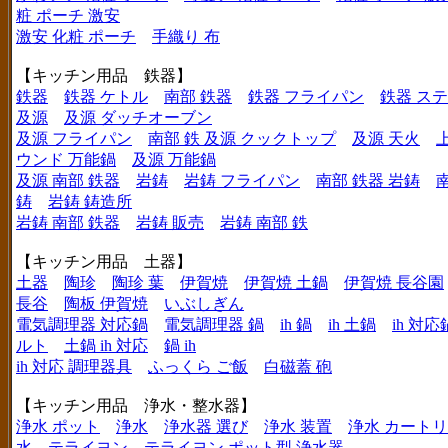
粧 ポーチ 激安
激安 化粧 ポーチ
手織り 布
【キッチン用品 鉄器】
鉄器
鉄器 ケトル
南部 鉄器
鉄器 フライパン
鉄器 ス
及源
及源 ダッチオーブン
及源 フライパン
南部 鉄 及源 クックトップ
及源 天火
ウンド 万能鍋
及源 万能鍋
及源 南部 鉄器
岩鋳
岩鋳 フライパン
南部 鉄器 岩鋳
鋳
岩鋳 鋳造所
岩鋳 南部 鉄器
岩鋳 販売
岩鋳 南部 鉄
【キッチン用品 土器】
土器
陶珍
陶珍 葉
伊賀焼
伊賀焼 土鍋
伊賀焼 長谷園
長谷
陶板 伊賀焼
いぶしぎん
電気調理器 対応鍋
電気調理器 鍋
ih 鍋
ih 土鍋
ih 対応
ルト
土鍋 ih 対応
鍋 ih
ih 対応 調理器具
ふっくら ご飯
白磁蓋 砲
【キッチン用品 浄水・整水器】
浄水 ポット
浄水
浄水器 選び
浄水 装置
浄水 カート
水
テライヨン
テライヨン ポット型 浄水器