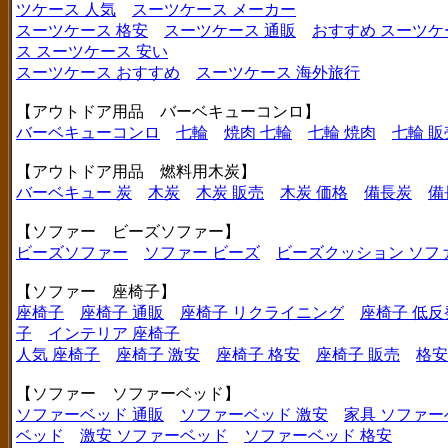
ツケース 人気
スーツケース メーカー
スーツケース 格安
スーツケース 通販
おすすめ スーツケ
ス
スーツケース 安い
スーツケース おすすめ
スーツケース 海外旅行
【アウトドア用品 バーベキューコンロ】
バーベキューコンロ
七輪
焼肉 七輪
七輪 焼肉
七輪 販
【アウトドア用品 燃料用木炭】
バーベキュー 炭
木炭
木炭 販売
木炭 価格
備長炭
備
【ソファー ビーズソファー】
ビーズソファー
ソファー ビーズ
ビーズクッション ソフ
【ソファー 座椅子】
座椅子
座椅子 通販
座椅子 リクライニング
座椅子 低反
子
インテリア 座椅子
人気 座椅子
座椅子 激安
座椅子 格安
座椅子 販売
格安
【ソファー ソファーベッド】
ソファーベッド 通販
ソファーベッド 激安
家具 ソファー
ベッド
激安 ソファーベッド
ソファーベッド 格安