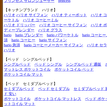
プリンセス サロンジューサー
princess
【キッチンブランド ハリオ】
ハリオ
ハリオ サイフォン
ハリオ ティーポット
ハリオ 
ーケトル
ハリオ コーヒーミル
ハリオ ドリッパー
ハリオ コーヒー サイフォン
ハリオ 
ディーブレンダー
ハリオ グラス
hario
hario ブレンダー
hario パワーケトル
hario コー
須
hario コーヒー
hario サイフォン
hario 急須
hario コーヒーメーカー サイフォン
ハリオ セ
ハリオ
【ベッド シングルベッド】
シングルベッド
ベッド シングル
シングルベッド 通販
マットレス ポケットコイル
ポケットコイル ベッド
ポケットコイル マット
【ベッド セミダブルベッド】
セミダブルベッド
ベッド セミダブル
セミダブルベッド 
ド 安い
ポケットコイル
ポケットコイル マットレス
ベッド ポケ
ットコイル マット