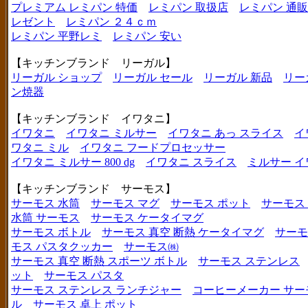
プレミアム レミパン 特価
レミパン 取扱店
レミパン 通販
レゼント
レミパン ２４ｃｍ
レミパン 平野レミ
レミパン 安い
【キッチンブランド リーガル】
リーガル ショップ
リーガル セール
リーガル 新品
リー
ン焼器
【キッチンブランド イワタニ】
イワタニ
イワタニ ミルサー
イワタニ あっ スライス
イ
ワタニ ミル
イワタニ フードプロセッサー
イワタニ ミルサー 800 dg
イワタニ スライス
ミルサー イ
【キッチンブランド サーモス】
サーモス 水筒
サーモス マグ
サーモス ポット
サーモス
水筒 サーモス
サーモス ケータイマグ
サーモス ボトル
サーモス 真空 断熱 ケータイマグ
サーモ
モス パスタクッカー
サーモス㈱
サーモス 真空 断熱 スポーツ ボトル
サーモス ステンレス
ット
サーモス パスタ
サーモス ステンレス ランチジャー
コーヒーメーカー サー
ル
サーモス 卓上 ポット