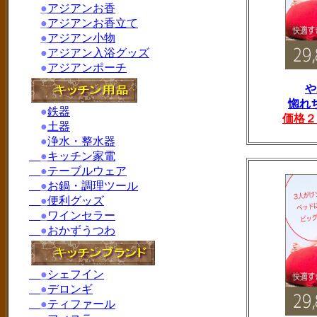
●
アジアンお香
●
アジアンお香立て
●
アジアン小物
●
アジアン入浴グッズ
●
アジアンポーチ
や
惚れ
●
鉄器
価格２
●
土器
●
浄水・整水器
●
キッチン家電
●
テーブルウェア
●
お鍋・調理ツール
●
便利グッズ
●
ワインセラー
●
おかずうつわ
●
シェフイン
●
デロンギ
●
ティファール