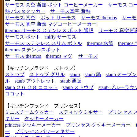
サーモス 真空 断熱 ポット コーヒーメーカー
サーモス コ
熱 パスタクッカー
サーモス真空 断熱
サーモス 真空
ポット サーモス
サーモス thermos
サーモ
サーモス 真空 断熱 マグコーヒーメーカー
thermos サーモス ステンレス ポット 通販
サーモス 真空 断
サーモス ポット
miffy サーモス
サーモス ステンレス スリム ボトル
thermos 水筒
thermo
thermos ステンレスポット
サーモス thermos
thermos マグ
サーモス
【キッチンブランド ストゥブ】
ストゥブ
ストゥブ グリル
staub
staub 鍋
staub オー
ル
staub アウトレット
staub 通販
staub ２６ ２８ ココット
staub ストウブ
staub ブルーラ
ココット
【キッチンブランド プリンセス】
ミニスチームクッカー
スティックミキサー
プリンセス 
キサー
クッキーメーカー
princess クッキーメーカー
プリンセス クッキーメーカー
ー
プリンセス パワーミキサー