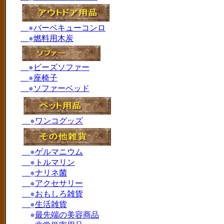
●
バーベキューコンロ
●
燃料用木炭
●
ビーズソファー
●
座椅子
●
ソファーベッド
●
ワンコグッズ
●
ゲルマニウム
●
トルマリン
●
ナリネ菌
●
アクセサリー
●
おもしろ雑貨
●
生活雑貨
●
最先端の美容商品