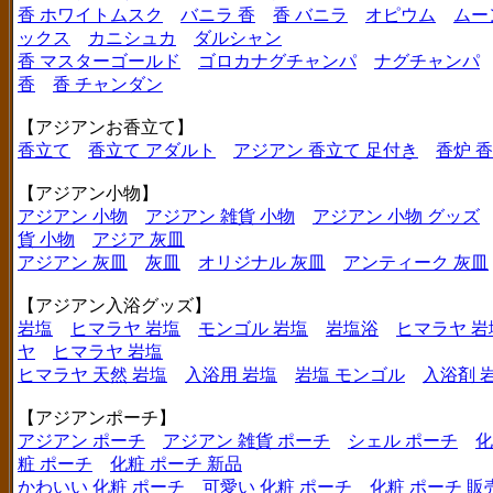
香 ホワイトムスク
バニラ 香
香 バニラ
オピウム
ムー
ックス
カニシュカ
ダルシャン
香 マスターゴールド
ゴロカナグチャンパ
ナグチャンパ
香
香 チャンダン
【アジアンお香立て】
香立て
香立て アダルト
アジアン 香立て 足付き
香炉 
【アジアン小物】
アジアン 小物
アジアン 雑貨 小物
アジアン 小物 グッズ
貨 小物
アジア 灰皿
アジアン 灰皿
灰皿
オリジナル 灰皿
アンティーク 灰皿
【アジアン入浴グッズ】
岩塩
ヒマラヤ 岩塩
モンゴル 岩塩
岩塩浴
ヒマラヤ 岩
ヤ
ヒマラヤ 岩塩
ヒマラヤ 天然 岩塩
入浴用 岩塩
岩塩 モンゴル
入浴剤 
【アジアンポーチ】
アジアン ポーチ
アジアン 雑貨 ポーチ
シェル ポーチ
化
粧 ポーチ
化粧 ポーチ 新品
かわいい 化粧 ポーチ
可愛い 化粧 ポーチ
化粧 ポーチ 販