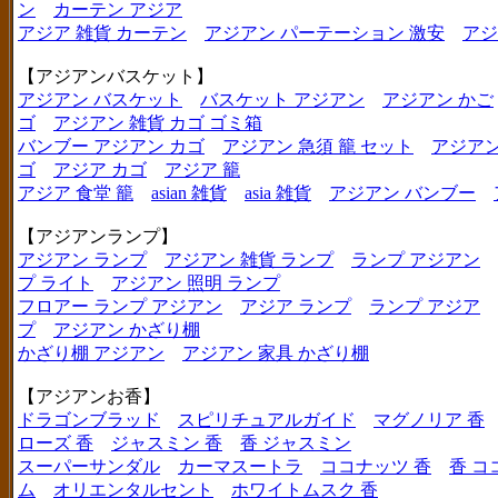
ン
カーテン アジア
アジア 雑貨 カーテン
アジアン パーテーション 激安
アジ
【アジアンバスケット】
アジアン バスケット
バスケット アジアン
アジアン かご
ゴ
アジアン 雑貨 カゴ ゴミ箱
バンブー アジアン カゴ
アジアン 急須 籠 セット
アジアン
ゴ
アジア カゴ
アジア 籠
アジア 食堂 籠
asian 雑貨
asia 雑貨
アジアン バンブー
【アジアンランプ】
アジアン ランプ
アジアン 雑貨 ランプ
ランプ アジアン
プ ライト
アジアン 照明 ランプ
フロアー ランプ アジアン
アジア ランプ
ランプ アジア
プ
アジアン かざり棚
かざり棚 アジアン
アジアン 家具 かざり棚
【アジアンお香】
ドラゴンブラッド
スピリチュアルガイド
マグノリア 香
ローズ 香
ジャスミン 香
香 ジャスミン
スーパーサンダル
カーマスートラ
ココナッツ 香
香 コ
ム
オリエンタルセント
ホワイトムスク 香