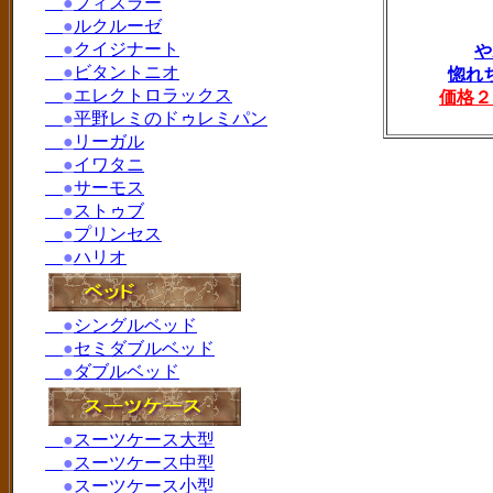
●
フィスラー
●
ルクルーゼ
●
クイジナート
や
●
ビタントニオ
惚れ
●
エレクトロラックス
価格２
●
平野レミのドゥレミパン
●
リーガル
●
イワタニ
●
サーモス
●
ストゥブ
●
プリンセス
●
ハリオ
●
シングルベッド
●
セミダブルベッド
●
ダブルベッド
●
スーツケース大型
●
スーツケース中型
●
スーツケース小型