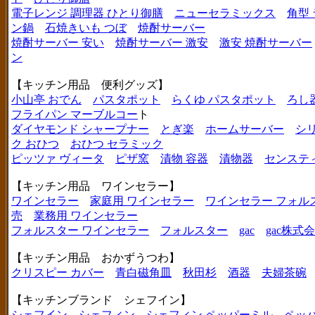
電子レンジ 調理器 ひとり御膳
ニューセラミックス
角型
ン鍋
石焼きいも つぼ
焼酎サーバー
焼酎サーバー 安い
焼酎サーバー 激安
激安 焼酎サーバー
ン
【キッチン用品 便利グッズ】
小山亭 おでん
パスタポット
らくゆ パスタポット
ろし
フライパン マーブルコー
ト
ダイヤモンド シャープナー
とぎ楽
ホームサーバー
シ
ク おひつ
おひつ セラミック
ピッツァ ヴィータ
ピザ窯
漬物 容器
漬物器
センステ
【キッチン用品 ワインセラー】
ワインセラー
家庭用 ワインセラー
ワインセラー フォル
売
業務用 ワインセラー
フォルスター ワインセラー
フォルスター
gac
gac株式
【キッチン用品 おかずうつわ】
クリスピー カバー
青白磁角皿
秋田杉
酒器
夫婦茶碗
【キッチンブランド シェフイン】
シェフイン
シェフィン
シェフィン ペッパーミル
ペッ