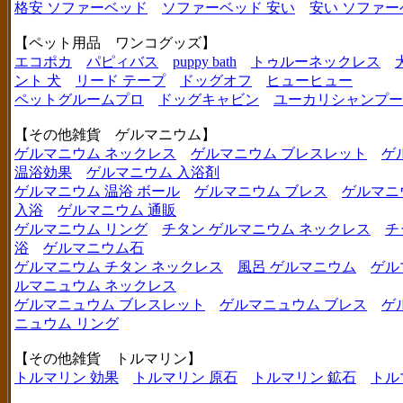
格安 ソファーベッド
ソファーベッド 安い
安い ソファー
【ペット用品 ワンコグッズ】
エコポカ
パピィバス
puppy bath
トゥルーネックレス
ント 犬
リード テープ
ドッグオフ
ヒューヒュー
ペットグルームプロ
ドッグキャビン
ユーカリシャンプー
【その他雑貨 ゲルマニウム】
ゲルマニウム ネックレス
ゲルマニウム ブレスレット
ゲ
温浴効果
ゲルマニウム 入浴剤
ゲルマニウム 温浴 ボール
ゲルマニウム ブレス
ゲルマニ
入浴
ゲルマニウム 通販
ゲルマニウム リング
チタン ゲルマニウム ネックレス
チ
浴
ゲルマニウム石
ゲルマニウム チタン ネックレス
風呂 ゲルマニウム
ゲル
ルマニュウム ネックレス
ゲルマニュウム ブレスレット
ゲルマニュウム ブレス
ゲ
ニュウム リング
【その他雑貨 トルマリン】
トルマリン 効果
トルマリン 原石
トルマリン 鉱石
トル