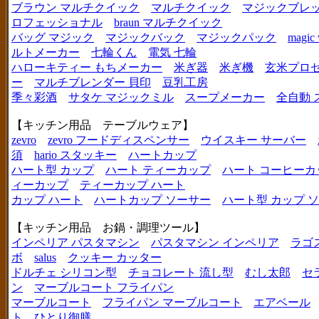
ブラウン マルチクイック
マルチクイック
マジックブレ
ロフェッショナル
braun マルチクイック
バッグ マジック
マジックバック
マジックパック
magic 
ルトメーカー
七輪くん
電気 七輪
ハローキティー もちメーカー
米ぎ器
米ぎ機
玄米プロ
ー
マルチブレンダー 貝印
豆乳工房
季々彩酒
サタケ マジックミル
スープメーカー
全自動 
【キッチン用品 テーブルウェア】
zevro
zevro フードディスペンサー
ウイスキー サーバー
須
hario スタッキー
ハートカップ
ハート型 カップ
ハート ティーカップ
ハート コーヒーカ
ィーカップ
ティーカップ ハート
カップ ハート
ハートカップ ソーサー
ハート型 カップ 
【キッチン用品 お鍋・調理ツール】
インペリア パスタマシン
パスタマシン インペリア
ラゴ
ボ
salus
クッキー カッター
ドルチェ シリコン型
チョコレート 流し型
むし太郎
セ
ン
マーブルコート フライパン
マーブルコート
フライパン マーブルコート
エアベール
ト
ひとり御膳