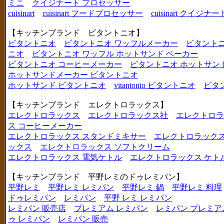
ミニ
クイジナート プロセッサー
cuisinart
cuisinart フードプロセッサー
cuisinart クイジナー
【キッチンブランド ビタントニオ】
ビタントニオ
ビタントニオ ワッフルメーカー
ビタントニ
ニオ
ビタントニオ ワッフル ホットサンド ベーカー
ビタントニオ コーヒーメーカー
ビタントニオ ホットサン
ホットサンドメーカー ビタントニオ
ホットサンド ビタントニオ
vitantonio ビタントニオ
ビタ
【キッチンブランド エレクトロラックス】
エレクトロラックス
エレクトロラックス社
エレクトロラ
ス コーヒーメーカー
エレクトロラックス スタンドミキサー
エレクトロラックス
ックス
エレクトロラックス ソフトクリーム
エレクトロラックス 電気ケトル
エレクトロラックス ケト
【キッチンブランド 平野レミのドゥレミパン】
平野レミ
平野レミ レミパン
平野レミ 鍋
平野レミ 料理
ドゥレミパン
レミパン
平野 レミ レミパン
レミパン 販売店
プレミアム レミパン
レミパン プレミア
ゥ レミパン
レミパン 販売