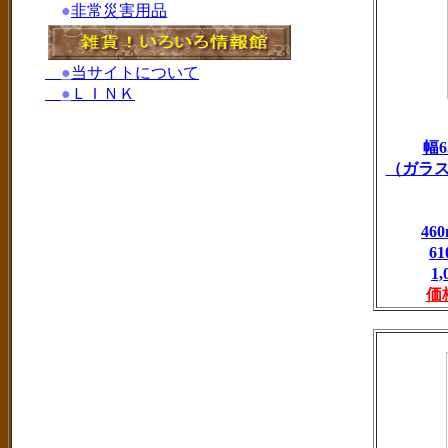
●
非常災害用品
●
当サイトについて
●
ＬＩＮＫ
幅6
（ガラ
4
6
1
価