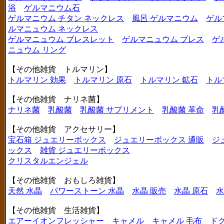
浴
ゲルマニウム石
ゲルマニウム チタン ネックレス
風呂 ゲルマニウム
ゲル
ルマニュウム ネックレス
ゲルマニュウム ブレスレット
ゲルマニュウム ブレス
ゲ
ニュウム リング
【その他雑貨 トルマリン】
トルマリン 効果
トルマリン 原石
トルマリン 鉱石
トル
【その他雑貨 ナリネ菌】
ナリネ菌
乳酸菌
乳酸菌 サプリメント
乳酸菌 革命
乳
【その他雑貨 アクセサリー】
宝石箱 ジュエリーボックス
ジュエリーボックス 通販
ジ
ックス
雑貨 ジュエリーボックス
クリスタルエンジェル
【その他雑貨 おもしろ雑貨】
天然 水晶
パワーストーン 水晶
水晶 販売
水晶 原石
水
【その他雑貨 生活雑貨】
エアーイオンフレッシャー
キャメル
キャメル 毛布
ド