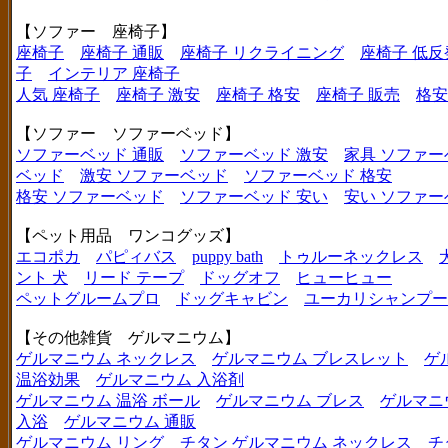
【ソファー 座椅子】
座椅子
座椅子 通販
座椅子 リクライニング
座椅子 低反
子
インテリア 座椅子
人気 座椅子
座椅子 激安
座椅子 格安
座椅子 販売
格安
【ソファー ソファーベッド】
ソファーベッド 通販
ソファーベッド 激安
家具 ソファー
ベッド
激安 ソファーベッド
ソファーベッド 格安
格安 ソファーベッド
ソファーベッド 安い
安い ソファー
【ペット用品 ワンコグッズ】
エコポカ
パピィバス
puppy bath
トゥルーネックレス
ント 犬
リード テープ
ドッグオフ
ヒューヒュー
ペットグルームプロ
ドッグキャビン
ユーカリシャンプー
【その他雑貨 ゲルマニウム】
ゲルマニウム ネックレス
ゲルマニウム ブレスレット
ゲ
温浴効果
ゲルマニウム 入浴剤
ゲルマニウム 温浴 ボール
ゲルマニウム ブレス
ゲルマニ
入浴
ゲルマニウム 通販
ゲルマニウム リング
チタン ゲルマニウム ネックレス
チ