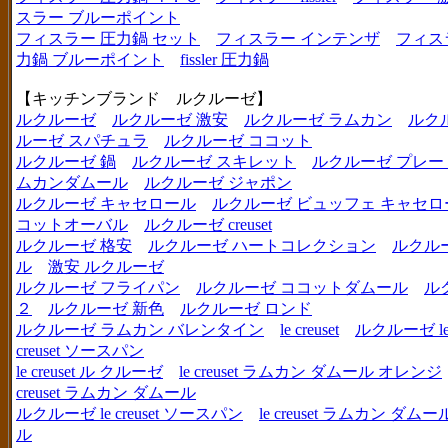
スラー ブルーポイント
フィスラー 圧力鍋 セット
フィスラー インテンザ
フィス
力鍋 ブルーポイント
fissler 圧力鍋
【キッチンブランド ルクルーゼ】
ルクルーゼ
ルクルーゼ 激安
ルクルーゼ ラムカン
ルク
ルーゼ スパチュラ
ルクルーゼ ココット
ルクルーゼ 鍋
ルクルーゼ スキレット
ルクルーゼ プレー
ムカンダムール
ルクルーゼ ジャポン
ルクルーゼ キャセロール
ルクルーゼ ビュッフェ キャセロ
コットオーバル
ルクルーゼ creuset
ルクルーゼ 格安
ルクルーゼ ハートコレクション
ルクル
ル
激安 ルクルーゼ
ルクルーゼ フライパン
ルクルーゼ ココットダムール
ル
２
ルクルーゼ 新色
ルクルーゼ ロンド
ルクルーゼ ラムカン バレンタイン
le creuset
ルクルーゼ le c
creuset ソースパン
le creuset ル クルーゼ
le creuset ラムカン ダムール オレンジ
creuset ラムカン ダムール
ルクルーゼ le creuset ソースパン
le creuset ラムカン 
ル