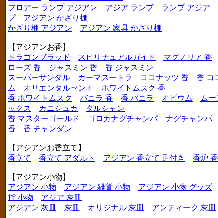
フロアー ランプ アジアン
アジア ランプ
ランプ アジア
プ
アジアン かざり棚
かざり棚 アジアン
アジアン 家具 かざり棚
【アジアンお香】
ドラゴンブラッド
スピリチュアルガイド
マグノリア 香
ローズ 香
ジャスミン 香
香 ジャスミン
スーパーサンダル
カーマスートラ
ココナッツ 香
香 コ
ム
オリエンタルセント
ホワイトムスク 香
香 ホワイトムスク
バニラ 香
香 バニラ
オピウム
ムー
ックス
カニシュカ
ダルシャン
香 マスターゴールド
ゴロカナグチャンパ
ナグチャンパ
香
香 チャンダン
【アジアンお香立て】
香立て
香立て アダルト
アジアン 香立て 足付き
香炉 
【アジアン小物】
アジアン 小物
アジアン 雑貨 小物
アジアン 小物 グッズ
貨 小物
アジア 灰皿
アジアン 灰皿
灰皿
オリジナル 灰皿
アンティーク 灰皿