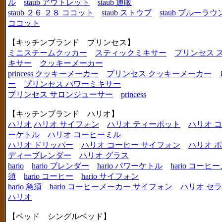
ル
staub アウトレット
staub 通販
staub ２６ ２８ ココット
staub ストウブ
staub ブルーラ
ココット
【キッチンブランド プリンセス】
ミニスチームクッカー
スティックミキサー
プリンセス 
キサー
クッキーメーカー
princess クッキーメーカー
プリンセス クッキーメーカー
ー
プリンセス パワーミキサー
プリンセス サロンジューサー
princess
【キッチンブランド ハリオ】
ハリオ
ハリオ サイフォン
ハリオ ティーポット
ハリオ 
ーケトル
ハリオ コーヒーミル
ハリオ ドリッパー
ハリオ コーヒー サイフォン
ハリオ 
ディーブレンダー
ハリオ グラス
hario
hario ブレンダー
hario パワーケトル
hario コー
須
hario コーヒー
hario サイフォン
hario 急須
hario コーヒーメーカー サイフォン
ハリオ セ
ハリオ
【ベッド シングルベッド】