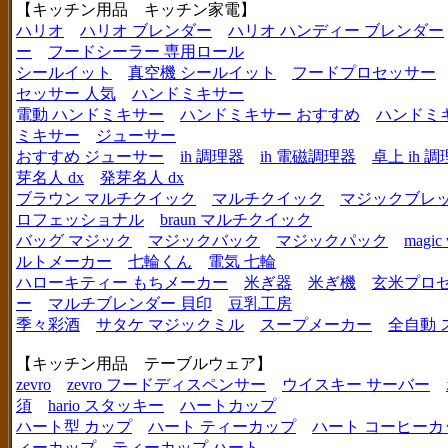
【キッチン用品 キッチン家電】
ハリオ
ハリオ ブレンダー
ハリオ ハンディー ブレンダー
ー
フードシーラー 専用ロール
シールイット
真空機 シールイット
フードプロセッサー
セッサー 人気
ハンドミキサー
電動 ハンドミキサー
ハンドミキサー おすすめ
ハンドミ
ミキサー
ジューサー
おすすめ ジューサー
ih 調理器
ih 電磁調理器
卓上 ih 
芽名人 dx
発芽名人 dx
ブラウン マルチクイック
マルチクイック
マジックブレ
ロフェッショナル
braun マルチクイック
バッグ マジック
マジックバック
マジックパック
magic 
ルトメーカー
七輪くん
電気 七輪
ハローキティー もちメーカー
米ぎ器
米ぎ機
玄米プロ
ー
マルチブレンダー 貝印
豆乳工房
季々彩酒
サタケ マジックミル
スープメーカー
全自動 
【キッチン用品 テーブルウェア】
zevro
zevro フードディスペンサー
ウイスキー サーバー
須
hario スタッキー
ハートカップ
ハート型 カップ
ハート ティーカップ
ハート コーヒーカ
ィーカップ
ティーカップ ハート