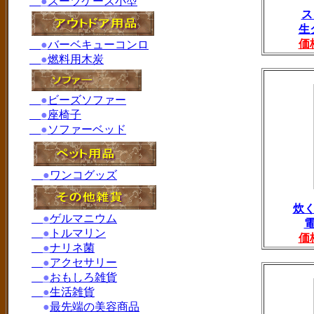
●
スーツケース小型
ス
生
価
●
バーベキューコンロ
●
燃料用木炭
●
ビーズソファー
●
座椅子
●
ソファーベッド
●
ワンコグッズ
炊
●
ゲルマニウム
●
トルマリン
価
●
ナリネ菌
●
アクセサリー
●
おもしろ雑貨
●
生活雑貨
●
最先端の美容商品