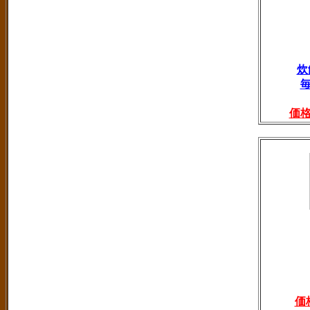
炊
価
価