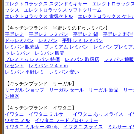
エレクトロラックス スタンドミキサー
エレクトロラックス
ックス
エレクトロラックス ソフトクリーム
エレクトロラックス 電気ケトル
エレクトロラックス ケト
【キッチンブランド 平野レミのドゥレミパン】
平野レミ
平野レミ レミパン
平野レミ 鍋
平野レミ 料理
ドゥレミパン
レミパン
平野 レミ レミパン
レミパン 販売店
プレミアム レミパン
レミパン プレミア
ゥ レミパン
レミパン 販売
プレミアム レミパン 特価
レミパン 取扱店
レミパン 通販
レゼント
レミパン ２４ｃｍ
レミパン 平野レミ
レミパン 安い
【キッチンブランド リーガル】
リーガル ショップ
リーガル セール
リーガル 新品
リー
ン焼器
【キッチンブランド イワタニ】
イワタニ
イワタニ ミルサー
イワタニ あっ スライス
イ
ワタニ ミル
イワタニ フードプロセッサー
イワタニ ミルサー 800 dg
イワタニ スライス
ミルサー イ