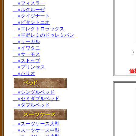
●
フィスラー
●
ルクルーゼ
●
クイジナート
●
ビタントニオ
●
エレクトロラックス
●
平野レミのドゥレミパン
●
リーガル
●
イワタニ
●
サーモス
●
ストゥブ
●
プリンセス
価
●
ハリオ
●
シングルベッド
●
セミダブルベッド
●
ダブルベッド
●
スーツケース大型
●
スーツケース中型