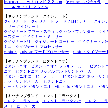
le creuset ココットロンド ２２ｃｍ
le creuset スパチュラ
l
ロール ホワイト ２６ｃｍ
【キッチンブランド クイジナート】
クイジナート
クイジナート フードプロセッサー
クイジ
ッサー クイジナート
クイジナート スマートスティック ハンドブレンダー
クイ
ースター
クイジナート ミキサー
クイジナート社
クイジナート コーヒー
クイジナート バ
ミニ
クイジナート プロセッサー
cuisinart
cuisinart フードプロセッサー
cuisinart クイジナー
【キッチンブランド ビタントニオ】
ビタントニオ
ビタントニオ ワッフルメーカー
ビタントニ
ニオ
ビタントニオ ワッフル ホットサンド ベーカー
ビタントニオ コーヒーメーカー
ビタントニオ ホットサン
ホットサンドメーカー ビタントニオ
ホットサンド ビタントニオ
vitantonio ビタントニオ
ビタ
【キッチンブランド エレクトロラックス】
エレクトロラックス
エレクトロラックス社
エレクトロラ
ス コーヒーメーカー