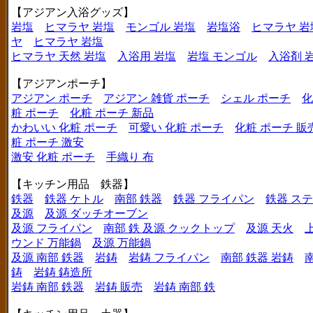
【アジアン入浴グッズ】
岩塩
ヒマラヤ 岩塩
モンゴル 岩塩
岩塩浴
ヒマラヤ 岩
ヤ
ヒマラヤ 岩塩
ヒマラヤ 天然 岩塩
入浴用 岩塩
岩塩 モンゴル
入浴剤 
【アジアンポーチ】
アジアン ポーチ
アジアン 雑貨 ポーチ
シェル ポーチ
化
粧 ポーチ
化粧 ポーチ 新品
かわいい 化粧 ポーチ
可愛い 化粧 ポーチ
化粧 ポーチ 販
粧 ポーチ 激安
激安 化粧 ポーチ
手織り 布
【キッチン用品 鉄器】
鉄器
鉄器 ケトル
南部 鉄器
鉄器 フライパン
鉄器 ス
及源
及源 ダッチオーブン
及源 フライパン
南部 鉄 及源 クックトップ
及源 天火
ウンド 万能鍋
及源 万能鍋
及源 南部 鉄器
岩鋳
岩鋳 フライパン
南部 鉄器 岩鋳
鋳
岩鋳 鋳造所
岩鋳 南部 鉄器
岩鋳 販売
岩鋳 南部 鉄