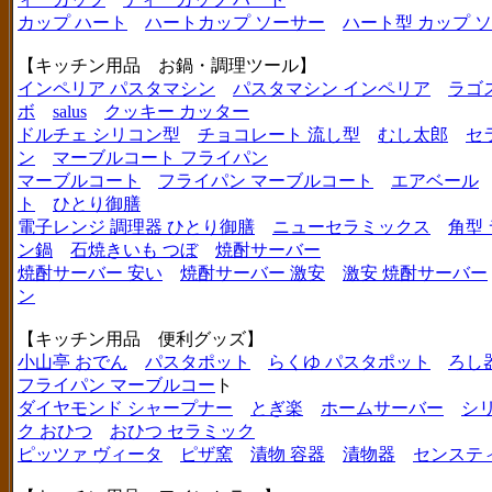
カップ ハート
ハートカップ ソーサー
ハート型 カップ 
【キッチン用品 お鍋・調理ツール】
インペリア パスタマシン
パスタマシン インペリア
ラゴ
ボ
salus
クッキー カッター
ドルチェ シリコン型
チョコレート 流し型
むし太郎
セ
ン
マーブルコート フライパン
マーブルコート
フライパン マーブルコート
エアベール
ト
ひとり御膳
電子レンジ 調理器 ひとり御膳
ニューセラミックス
角型
ン鍋
石焼きいも つぼ
焼酎サーバー
焼酎サーバー 安い
焼酎サーバー 激安
激安 焼酎サーバー
ン
【キッチン用品 便利グッズ】
小山亭 おでん
パスタポット
らくゆ パスタポット
ろし
フライパン マーブルコー
ト
ダイヤモンド シャープナー
とぎ楽
ホームサーバー
シ
ク おひつ
おひつ セラミック
ピッツァ ヴィータ
ピザ窯
漬物 容器
漬物器
センステ