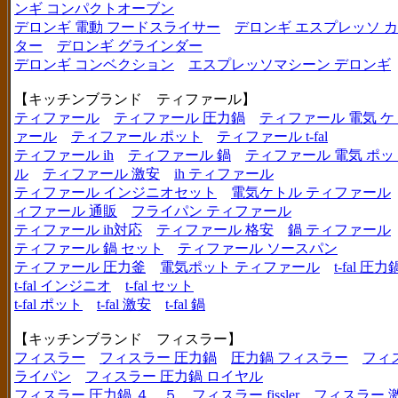
ンギ コンパクトオーブン
デロンギ 電動 フードスライサー
デロンギ エスプレッソ 
ター
デロンギ グラインダー
デロンギ コンベクション
エスプレッソマシーン デロンギ
【キッチンブランド ティファール】
ティファール
ティファール 圧力鍋
ティファール 電気 ケ
ァール
ティファール ポット
ティファール t-fal
ティファール ih
ティファール 鍋
ティファール 電気 ポッ
ル
ティファール 激安
ih ティファール
ティファール インジニオセット
電気ケトル ティファール
ィファール 通販
フライパン ティファール
ティファール ih対応
ティファール 格安
鍋 ティファール
ティファール 鍋 セット
ティファール ソースパン
ティファール 圧力釜
電気ポット ティファール
t-fal 圧力
t-fal インジニオ
t-fal セット
t-fal ポット
t-fal 激安
t-fal 鍋
【キッチンブランド フィスラー】
フィスラー
フィスラー 圧力鍋
圧力鍋 フィスラー
フィ
ライパン
フィスラー 圧力鍋 ロイヤル
フィスラー 圧力鍋 ４．５
フィスラー fissler
フィスラー 