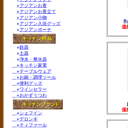
●
アジアンお香
●
アジアンお香立て
●
アジアン小物
手
●
アジアン入浴グッズ
価
●
アジアンポーチ
●
鉄器
●
土器
●
浄水・整水器
●
キッチン家電
●
テーブルウェア
●
お鍋・調理ツール
●
便利グッズ
●
ワインセラー
●
おかずうつわ
価
●
シェフイン
●
デロンギ
●
ティファール