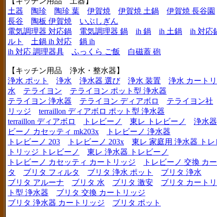
【キッチン用品 土器】
土器
陶珍
陶珍 葉
伊賀焼
伊賀焼 土鍋
伊賀焼 長谷園
長谷
陶板 伊賀焼
いぶしぎん
電気調理器 対応鍋
電気調理器 鍋
ih 鍋
ih 土鍋
ih 対応
ルト
土鍋 ih 対応
鍋 ih
ih 対応 調理器具
ふっくら ご飯
白磁蓋 砲
【キッチン用品 浄水・整水器】
浄水 ポット
浄水
浄水器 選び
浄水 装置
浄水 カート
水
テライヨン
テライヨン ポット型 浄水器
テライヨン 浄水器
テライヨン ディアボロ
テライヨン社
リッジ
terraillon ディアボロ ポット型 浄水器
terraillon ディアボロ
トレビーノ
東レ トレビーノ
浄水器
ビーノ カセッティ mk203x
トレビーノ 浄水器
トレビーノ 203
トレビーノ 203x
東レ 家庭用 浄水器 ト
トリッジ トレビーノ
東レ 浄水器 トレビーノ
トレビーノ カセッティ カートリッジ
トレビーノ 交換 カ
タ
ブリタ フィルタ
ブリタ 浄水 ポット
ブリタ 浄水
ブリタ アルーナ
ブリタ 水
ブリタ 激安
ブリタ カートリ
ト型 浄水器
ブリタ 交換 カートリッジ
ブリタ 浄水器 カートリッジ
ブリタ ポット