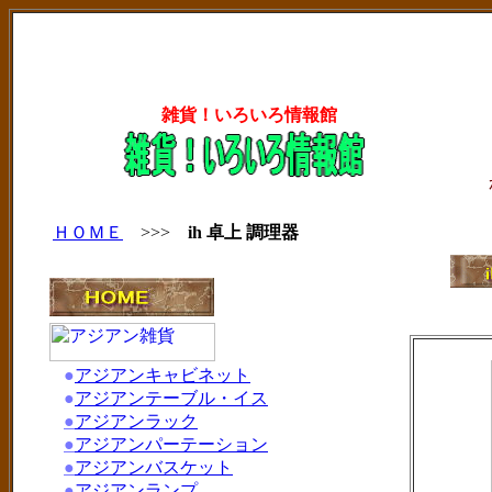
雑貨！いろいろ情報館
ＨＯＭＥ
>>>
ih 卓上 調理器
●
アジアンキャビネット
●
アジアンテーブル・イス
●
アジアンラック
●
アジアンパーテーション
●
アジアンバスケット
●
アジアンランプ