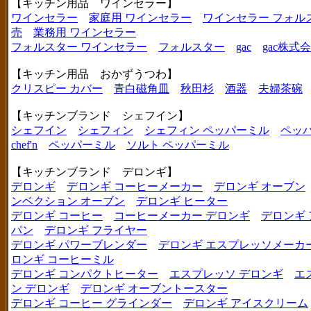
【キッチン用品 ワインセラー】
ワインセラー
家庭用 ワインセラー
ワインセラー フォル
売
業務用 ワインセラー
フォルスター ワインセラー
フォルスター
gac
gac株式
【キッチン用品 おかずうつわ】
クリスピー カバー
青白磁角皿
秋田杉
酒器
夫婦茶碗
【キッチンブランド シェフイン】
シェフイン
シェフィン
シェフィン ペッパーミル
ペッ
chef'n
ペッパーミル
ソルト ペッパーミル
【キッチンブランド デロンギ】
デロンギ
デロンギ コーヒーメーカー
デロンギ オーブン
ンベクション オーブン
デロンギ ヒーター
デロンギ コーヒー
コーヒーメーカー デロンギ
デロンギ
パン
デロンギ フライヤー
デロンギ パワーブレンダー
デロンギ エスプレッソメーカ
ロンギ コーヒーミル
デロンギ コンパクトヒーター
エスプレッソ デロンギ
エ
ン デロンギ
デロンギ オーブントースター
デロンギ コーヒー グラインダー
デロンギ アイスクリーム